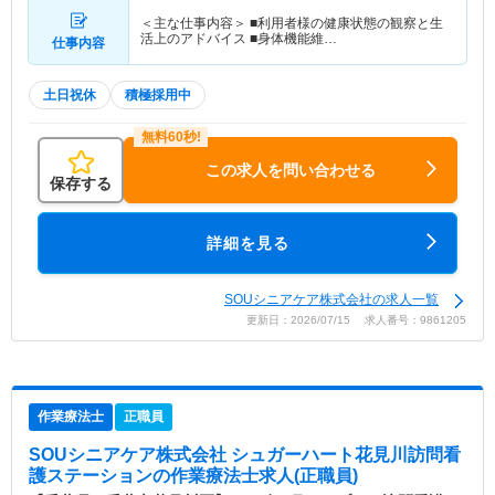
＜主な仕事内容＞ ■利用者様の健康状態の観察と生
活上のアドバイス ■身体機能維…
仕事内容
土日祝休
積極採用中
この求人を問い合わせる
保存する
詳細を見る
SOUシニアケア株式会社の求人一覧
更新日：2026/07/15 求人番号：9861205
作業療法士
正職員
SOUシニアケア株式会社 シュガーハート花見川訪問看
護ステーション
の作業療法士求人(正職員)