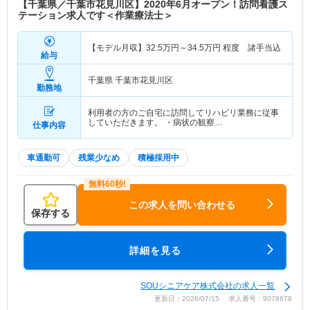
【千葉県／千葉市花見川区】2020年6月オープン！訪問看護ス
テーション求人です＜作業療法士＞
【モデル月収】
32.5
万円～
34.5
万円
程度 諸手当込
給与
千葉県 千葉市花見川区
勤務地
利用者の方のご自宅に訪問してリハビリ業務に従事
していただきます。 ・病状の観察…
仕事内容
車通勤可
残業少なめ
積極採用中
この求人を問い合わせる
保存する
詳細を見る
SOUシニアケア株式会社の求人一覧
更新日：2026/07/15 求人番号：9078678