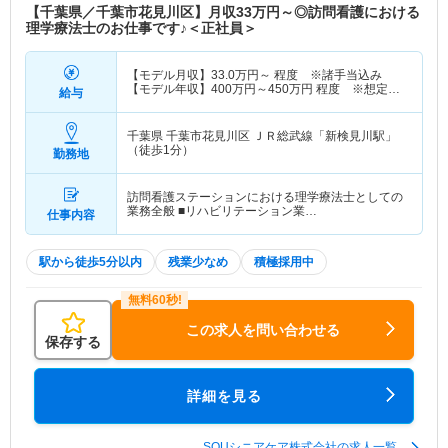
【千葉県／千葉市花見川区】月収33万円～◎訪問看護における
理学療法士のお仕事です♪＜正社員＞
【モデル月収】
33.0
万円～
程度 ※諸手当込み
【モデル年収】
400
万円～
450
万円
程度 ※想定年
給与
収
千葉県 千葉市花見川区
ＪＲ総武線「新検見川駅」
（徒歩1分）
勤務地
訪問看護ステーションにおける理学療法士としての
業務全般 ■リハビリテーション業…
仕事内容
駅から徒歩5分以内
残業少なめ
積極採用中
この求人を問い合わせる
保存する
詳細を見る
SOUシニアケア株式会社の求人一覧