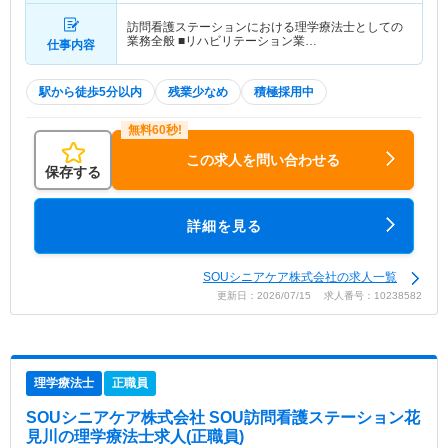
訪問看護ステーションにおける理学療法士としての
業務全般 ■リハビリテーション業…
仕事内容
駅から徒歩5分以内
残業少なめ
積極採用中
この求人を問い合わせる
保存する
詳細を見る
SOUシニアケア株式会社の求人一覧
更新日：2026/07/15 求人番号：10238582
理学療法士
正職員
SOUシニアケア株式会社 SOU訪問看護ステーション花
見川
の理学療法士求人(正職員)