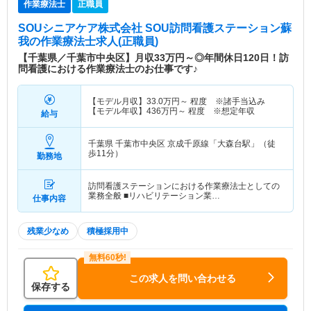
作業療法士
正職員
SOUシニアケア株式会社 SOU訪問看護ステーション蘇
我
の作業療法士求人(正職員)
【千葉県／千葉市中央区】月収33万円～◎年間休日120日！訪
問看護における作業療法士のお仕事です♪
【モデル月収】
33.0
万円～
程度 ※諸手当込み
【モデル年収】
436
万円～
程度 ※想定年収
給与
千葉県 千葉市中央区
京成千原線「大森台駅」（徒
歩11分）
勤務地
訪問看護ステーションにおける作業療法士としての
業務全般 ■リハビリテーション業…
仕事内容
残業少なめ
積極採用中
この求人を問い合わせる
保存する