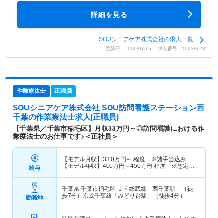
詳細を見る
SOUシニアケア株式会社の求人一覧
更新日：2026/07/15 求人番号：10238628
作業療法士
正職員
SOUシニアケア株式会社 SOU訪問看護ステーション西
千葉
の作業療法士求人(正職員)
【千葉県／千葉市稲毛区】月収33万円～◎訪問看護における作
業療法士のお仕事です♪＜正社員＞
【モデル月収】
33.0
万円～
程度 ※諸手当込み
【モデル年収】
400
万円～
450
万円
程度 ※想定年
給与
収
千葉県 千葉市稲毛区
ＪＲ総武線「西千葉駅」（徒
歩7分）京成千葉線「みどり台駅」（徒歩4分）
勤務地