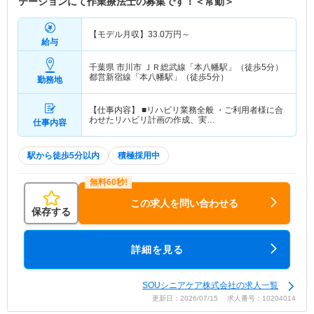
テーションにて作業療法士の募集です！＜常勤＞
【モデル月収】
33.0
万円～
給与
千葉県 市川市
ＪＲ総武線「本八幡駅」（徒歩5分）
都営新宿線「本八幡駅」（徒歩5分）
勤務地
【仕事内容】 ■リハビリ業務全般 ・ご利用者様に合
わせたリハビリ計画の作成、実…
仕事内容
駅から徒歩5分以内
積極採用中
この求人を問い合わせる
保存する
詳細を見る
SOUシニアケア株式会社の求人一覧
更新日：2026/07/15 求人番号：10204014