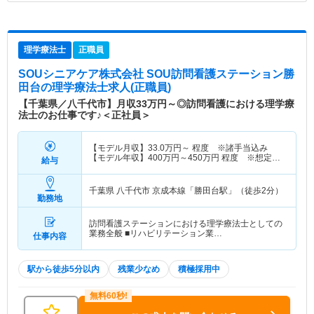
理学療法士
正職員
SOUシニアケア株式会社 SOU訪問看護ステーション勝
田台
の理学療法士求人(正職員)
【千葉県／八千代市】月収33万円～◎訪問看護における理学療
法士のお仕事です♪＜正社員＞
【モデル月収】
33.0
万円～
程度 ※諸手当込み
【モデル年収】
400
万円～
450
万円
程度 ※想定年
給与
収
千葉県 八千代市
京成本線「勝田台駅」（徒歩2分）
勤務地
訪問看護ステーションにおける理学療法士としての
業務全般 ■リハビリテーション業…
仕事内容
駅から徒歩5分以内
残業少なめ
積極採用中