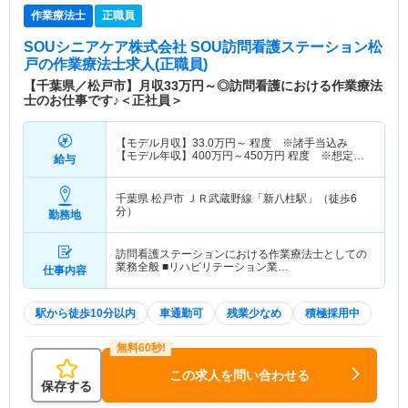
作業療法士
正職員
SOUシニアケア株式会社 SOU訪問看護ステーション松
戸
の作業療法士求人(正職員)
【千葉県／松戸市】月収33万円～◎訪問看護における作業療法
士のお仕事です♪＜正社員＞
【モデル月収】
33.0
万円～
程度 ※諸手当込み
【モデル年収】
400
万円～
450
万円
程度 ※想定年
給与
収
千葉県 松戸市
ＪＲ武蔵野線「新八柱駅」（徒歩6
分）
勤務地
訪問看護ステーションにおける作業療法士としての
業務全般 ■リハビリテーション業…
仕事内容
駅から徒歩10分以内
車通勤可
残業少なめ
積極採用中
この求人を問い合わせる
保存する