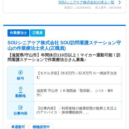
SOUシニアケア株式会社の求人一覧
更新日：2025/09/01 求人番号：9879366
作業療法士
正職員
SOUシニアケア株式会社 SOU訪問看護ステーション守
山
の作業療法士求人(正職員)
【滋賀県/守山市】年間休日110日以上！マイカー通勤可能！訪
問看護ステーションで作業療法士さん募集♪
【モデル月収】
26.8
万円～
32.8
万円
※一律諸手当含
む
給与
滋賀県 守山市
ＪＲ湖西線「堅田駅」（バス・車6
分）
勤務地
【仕事内容】 ・利用者様の健康状態の観察と生活上
のアドバイス ・身体機能維持、…
仕事内容
車通勤可
積極採用中