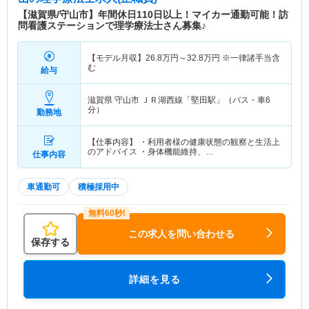
【滋賀県/守山市】年間休日110日以上！マイカー通勤可能！訪
問看護ステーションで理学療法士さん募集♪
【モデル月収】
26.8
万円～
32.8
万円
※一律諸手当含
む
給与
滋賀県 守山市
ＪＲ湖西線「堅田駅」（バス・車6
分）
勤務地
【仕事内容】 ・利用者様の健康状態の観察と生活上
のアドバイス ・身体機能維持、…
仕事内容
車通勤可
積極採用中
この求人を問い合わせる
保存する
詳細を見る