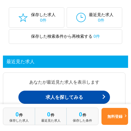
保存した求人
最近見た求人
0件
0件
保存した検索条件から再検索する
0件
最近見た求人
あなたが最近見た求人を表示します
求人を探してみる
簡単1分
0
0
0
件
件
件
無料登録
はじめて転職
最近見た求人一覧ページから、
無料転職サポートに申し込む
保存した求人
最近見た求人
保存した条件
される方へ
お問い合わせが可能です。