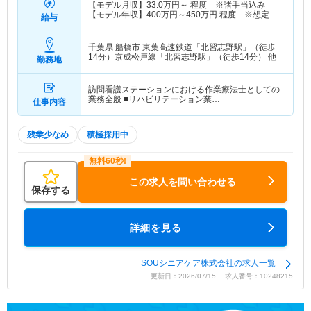
【モデル月収】
33.0
万円～
程度 ※諸手当込み
【モデル年収】
400
万円～
450
万円
程度 ※想定年
給与
収
千葉県 船橋市
東葉高速鉄道「北習志野駅」（徒歩
14分）京成松戸線「北習志野駅」（徒歩14分） 他
勤務地
訪問看護ステーションにおける作業療法士としての
業務全般 ■リハビリテーション業…
仕事内容
残業少なめ
積極採用中
この求人を問い合わせる
保存する
詳細を見る
SOUシニアケア株式会社の求人一覧
更新日：2026/07/15 求人番号：10248215