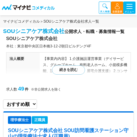
マイナビコメディカル
SOUシニアケア株式会社求人一覧
SOUシニアケア株式会社
公開求人・転職・募集情報一覧
SOUシニアケア株式会社
本社：東京都中央区日本橋3-12-2朝日ビルヂング4F
法人概要
【事業内内容】 1.介護施設運営事業（デイサービ
ス、グループホーム、有料老人ホーム、小規模多機
能、訪問看護、訪問介護、居宅介護支援） 2.コンサ
ルティング・リサーチ事業 ・介護施設運営者に対
する経営コンサルティング ・介護施設開発に関す
49
求人数
件
るコンサルティング
※非公開求人を除く
特色
デイサービス、訪問看護をはじめとする各種介護・
医療サービスを展開し運営されている法人です。
利用者やそのご家族が、安心して介護・医療を受け
理学療法士
正職員
られるよう、真心こめたサービスを提供されており
ます。
SOUシニアケア株式会社 SOU訪問看護ステーション守
山
の理学療法士求人(正職員)