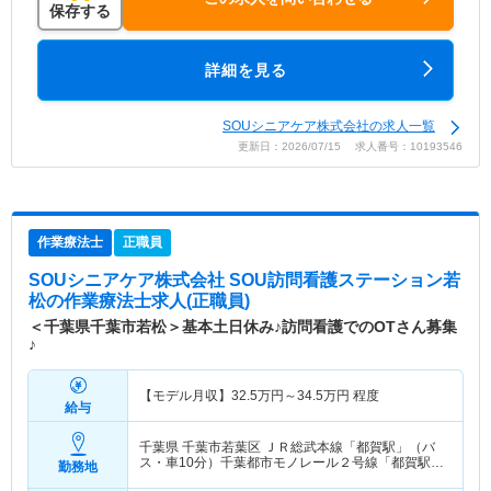
保存する
詳細を見る
SOUシニアケア株式会社の求人一覧
更新日：2026/07/15 求人番号：10193546
作業療法士
正職員
SOUシニアケア株式会社 SOU訪問看護ステーション若
松
の作業療法士求人(正職員)
＜千葉県千葉市若松＞基本土日休み♪訪問看護でのOTさん募集
♪
【モデル月収】
32.5
万円～
34.5
万円
程度
給与
千葉県 千葉市若葉区
ＪＲ総武本線「都賀駅」（バ
ス・車10分）千葉都市モノレール２号線「都賀駅」
勤務地
（バス・車10分）