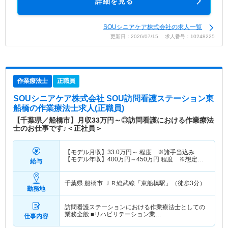
詳細を見る
SOUシニアケア株式会社の求人一覧
更新日：2026/07/15 求人番号：10248225
作業療法士
正職員
SOUシニアケア株式会社 SOU訪問看護ステーション東
船橋
の作業療法士求人(正職員)
【千葉県／船橋市】月収33万円～◎訪問看護における作業療法
士のお仕事です♪＜正社員＞
【モデル月収】
33.0
万円～
程度 ※諸手当込み
【モデル年収】
400
万円～
450
万円
程度 ※想定年
給与
収
千葉県 船橋市
ＪＲ総武線「東船橋駅」（徒歩3分）
勤務地
訪問看護ステーションにおける作業療法士としての
業務全般 ■リハビリテーション業…
仕事内容