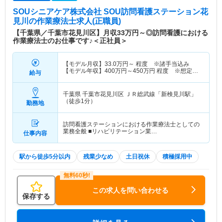
SOUシニアケア株式会社 SOU訪問看護ステーション花
見川
の作業療法士求人(正職員)
【千葉県／千葉市花見川区】月収33万円～◎訪問看護における
作業療法士のお仕事です♪＜正社員＞
【モデル月収】
33.0
万円～
程度 ※諸手当込み
【モデル年収】
400
万円～
450
万円
程度 ※想定年
給与
収
千葉県 千葉市花見川区
ＪＲ総武線「新検見川駅」
（徒歩1分）
勤務地
訪問看護ステーションにおける作業療法士としての
業務全般 ■リハビリテーション業…
仕事内容
駅から徒歩5分以内
残業少なめ
土日祝休
積極採用中
この求人を問い合わせる
保存する