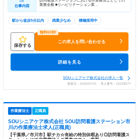
訪問看護ステーションにおける作業療法士としての
業務全般 ■リハビリテーション業…
仕事内容
駅から徒歩5分以内
残業少なめ
積極採用中
この求人を問い合わせる
保存する
詳細を見る
SOUシニアケア株式会社の求人一覧
更新日：2026/07/15 求人番号：10238577
作業療法士
正職員
SOUシニアケア株式会社 SOU訪問看護ステーション市
川
の作業療法士求人(正職員)
【千葉県／市川市】駅チカ☆有給の特別休暇あり◎訪問看護ス