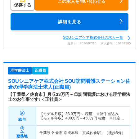
この求人を問い合わせる
保存する
詳細を見る
SOUシニアケア株式会社の求人一覧
更新日：2026/07/15 求人番号：10238585
理学療法士
正職員
SOUシニアケア株式会社 SOU訪問看護ステーション佐
倉
の理学療法士求人(正職員)
【千葉県／佐倉市】月収33万円～◎訪問看護における理学療法
士のお仕事です♪＜正社員＞
【モデル月収】
33.0
万円～
程度 ※諸手当込み
【モデル年収】
400
万円～
450
万円
程度 ※想定年
給与
収
千葉県 佐倉市
京成本線「京成佐倉駅」（徒歩5分）
勤務地