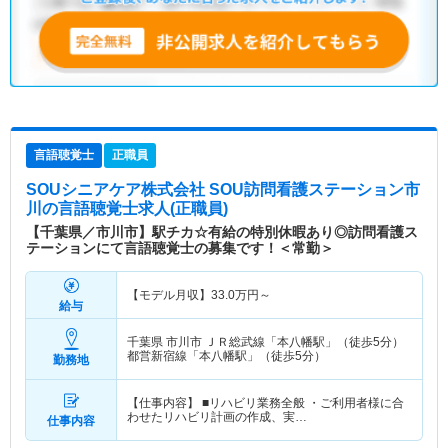
言語聴覚士
正職員
SOUシニアケア株式会社 SOU訪問看護ステーション市
川
の言語聴覚士求人(正職員)
【千葉県／市川市】駅チカ☆有給の特別休暇あり◎訪問看護ス
テーションにて言語聴覚士の募集です！＜常勤＞
【モデル月収】
33.0
万円～
給与
千葉県 市川市
ＪＲ総武線「本八幡駅」（徒歩5分）
都営新宿線「本八幡駅」（徒歩5分）
勤務地
【仕事内容】 ■リハビリ業務全般 ・ご利用者様に合
わせたリハビリ計画の作成、実…
仕事内容