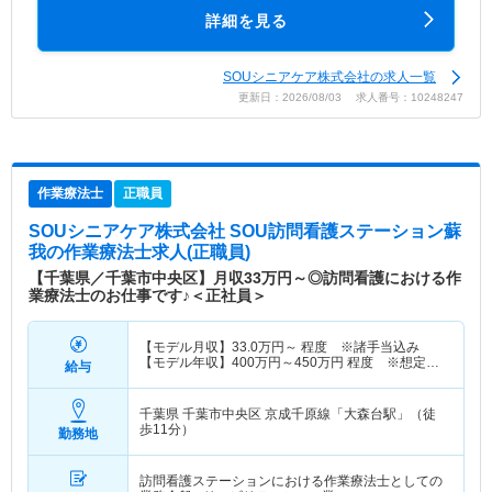
詳細を見る
SOUシニアケア株式会社の求人一覧
更新日：2026/08/03 求人番号：10248247
作業療法士
正職員
SOUシニアケア株式会社 SOU訪問看護ステーション蘇
我
の作業療法士求人(正職員)
【千葉県／千葉市中央区】月収33万円～◎訪問看護における作
業療法士のお仕事です♪＜正社員＞
【モデル月収】
33.0
万円～
程度 ※諸手当込み
【モデル年収】
400
万円～
450
万円
程度 ※想定年
給与
収
千葉県 千葉市中央区
京成千原線「大森台駅」（徒
歩11分）
勤務地
訪問看護ステーションにおける作業療法士としての