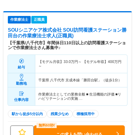
作業療法士
正職員
SOUシニアケア株式会社 SOU訪問看護ステーション勝
田台
の作業療法士求人(正職員)
【千葉県/八千代市】年間休日110日以上の訪問看護ステーショ
ンで作業療法士さん募集中♪
【モデル月収】
33.0
万円～
【モデル年収】
400
万円
～
給与
千葉県 八千代市
京成本線「勝田台駅」（徒歩1分）
勤務地
作業療法士としての業務全般 ■ 生活機能の評価 ■リ
ハビリテーションの実施 …
仕事内容
駅から徒歩5分以内
残業少なめ
積極採用中
この求人を問い合わせる