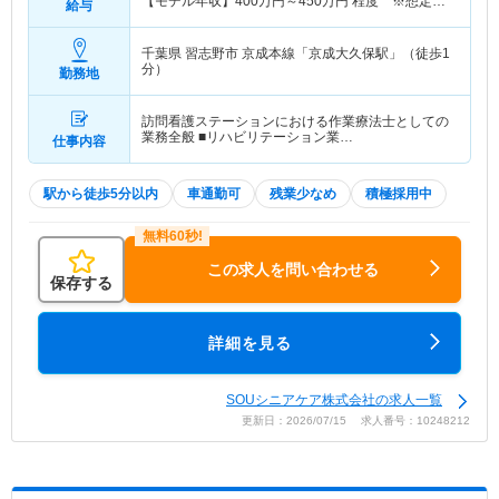
【モデル年収】
400
万円～
450
万円
程度 ※想定年
給与
収
千葉県 習志野市
京成本線「京成大久保駅」（徒歩1
分）
勤務地
訪問看護ステーションにおける作業療法士としての
業務全般 ■リハビリテーション業…
仕事内容
駅から徒歩5分以内
車通勤可
残業少なめ
積極採用中
この求人を問い合わせる
保存する
詳細を見る
SOUシニアケア株式会社の求人一覧
更新日：2026/07/15 求人番号：10248212