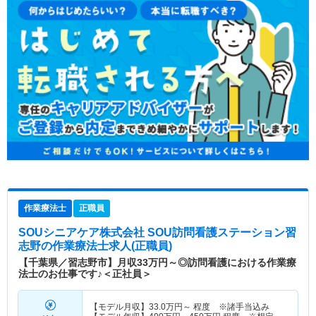
作業療法士
正職員
SOUシニアケア株式会社 SOU訪問看護ステーション習
志野
の作業療法士求人(正職員)
【千葉県／習志野市】月収33万円～◎訪問看護における作業療
法士のお仕事です♪＜正社員＞
【モデル月収】
33.0
万円～
程度 ※諸手当込み