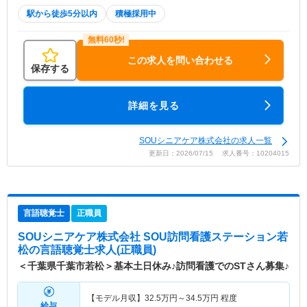
駅から徒歩5分以内
積極採用中
この求人を問い合わせる
保存する
詳細を見る
SOUシニアケア株式会社の求人一覧
更新日：2026/07/15 求人番号：10204015
言語聴覚士
正職員
SOUシニアケア株式会社 SOU訪問看護ステーション若
松
の言語聴覚士求人(正職員)
＜千葉県千葉市若松＞基本土日休み♪訪問看護でのSTさん募集♪
【モデル月収】
32.5
万円～
34.5
万円
程度
給与