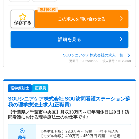
この求人を問い合わせる
保存する
詳細を見る
SOUシニアケア株式会社の求人一覧
更新日：2025/05/29 求人番号：9879368
理学療法士
正職員
SOUシニアケア株式会社 SOU訪問看護ステーション蘇
我
の理学療法士求人(正職員)
【千葉県／千葉市中央区】月収33万円～◎年間休日120日！訪
問看護における理学療法士のお仕事です♪
【モデル月収】
33.0
万円～
程度 ※諸手当込み
【モデル年収】
400
万円～
450
万円
程度 ※想定年
給与