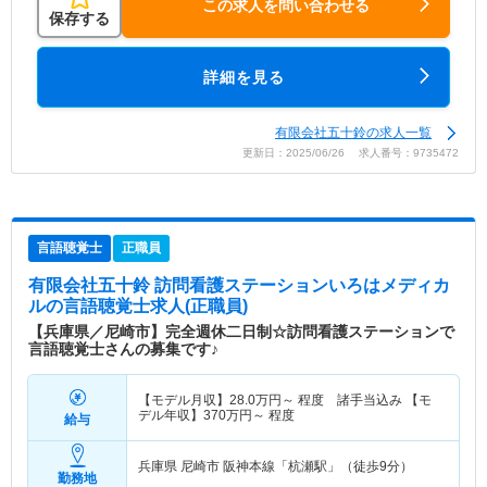
この求人を問い合わせる
保存する
詳細を見る
有限会社五十鈴の求人一覧
更新日：2025/06/26 求人番号：9735472
言語聴覚士
正職員
有限会社五十鈴 訪問看護ステーションいろはメディカ
ル
の言語聴覚士求人(正職員)
【兵庫県／尼崎市】完全週休二日制☆訪問看護ステーションで
言語聴覚士さんの募集です♪
【モデル月収】
28.0
万円～
程度 諸手当込み 【モ
デル年収】
370
万円～
程度
給与
兵庫県 尼崎市
阪神本線「杭瀬駅」（徒歩9分）
勤務地