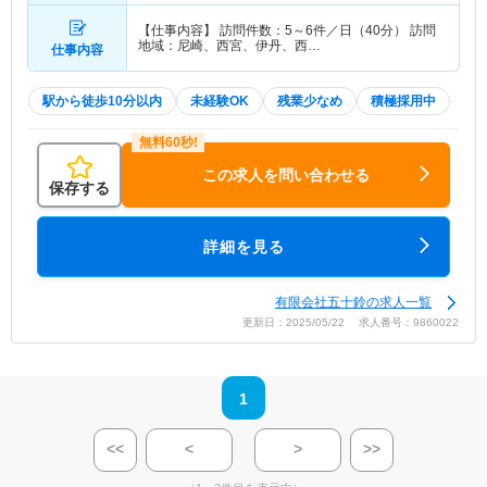
【仕事内容】 訪問件数：5～6件／日（40分） 訪問
地域：尼崎、西宮、伊丹、西…
仕事内容
駅から徒歩10分以内
未経験OK
残業少なめ
積極採用中
この求人を問い合わせる
保存する
詳細を見る
有限会社五十鈴の求人一覧
更新日：2025/05/22 求人番号：9860022
1
<<
<
>
>>