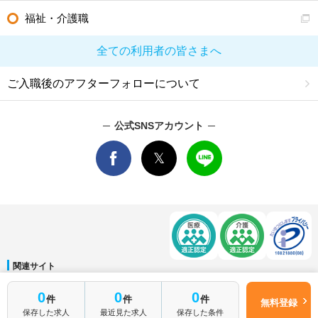
福祉・介護職
全ての利用者の皆さまへ
ご入職後のアフターフォローについて
公式SNSアカウント
関連サイト
マイナビDOCTOR
│
マイナビ看護師
│
マイナビ薬剤師
│
マイナビ保育士
簡単1分
0
0
0
件
件
件
運営会社
無料登録
はじめて転職
無料転職サポートに申し込む
保存した求人
最近見た求人
保存した条件
会社概要
│
ご利用規約
│
個人情報保護方針
│
サイトマップ
│
お問い合わせ
される方へ