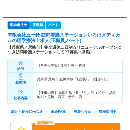
理学療法士
正職員
パート
有限会社五十鈴 訪問看護ステーションいろはメディカ
ル
の理学療法士求人(正職員,パート)
【兵庫県／尼崎市】完全週休二日制☆リニューアルオープンに
つき訪問看護ステーションにてPT募集〈常勤〉
【モデル年収】
370
万円～
程度
給与
兵庫県 尼崎市
阪神本線「杭瀬駅」（徒歩9分）
勤務地
【仕事内容】 訪問件数：5～6件／日（40分） 訪問
地域：尼崎、西宮、伊丹、西…
仕事内容
駅から徒歩10分以内
未経験OK
残業少なめ
積極採用中