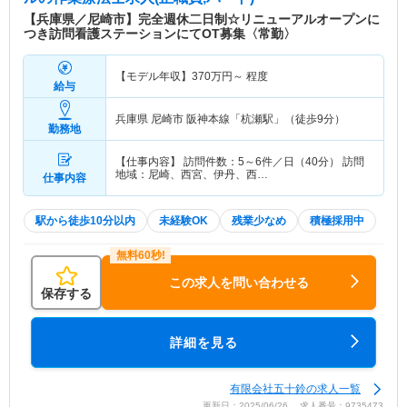
【兵庫県／尼崎市】完全週休二日制☆リニューアルオープンに
つき訪問看護ステーションにてOT募集〈常勤〉
【モデル年収】
370
万円～
程度
給与
兵庫県 尼崎市
阪神本線「杭瀬駅」（徒歩9分）
勤務地
【仕事内容】 訪問件数：5～6件／日（40分） 訪問
地域：尼崎、西宮、伊丹、西…
仕事内容
駅から徒歩10分以内
未経験OK
残業少なめ
積極採用中
この求人を問い合わせる
保存する
詳細を見る
有限会社五十鈴の求人一覧
更新日：2025/06/26 求人番号：9735473