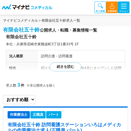
マイナビコメディカル
有限会社五十鈴求人一覧
有限会社五十鈴
公開求人・転職・募集情報一覧
有限会社五十鈴
本社：兵庫県尼崎市東難波町3丁目1番33号 1F
法人概要
訪問介護・訪問看護
特色
同ステーションは、2021年4月にオープンした訪問
看護ステーションです。アットホームで和気あいあ
いとした雰囲気で困ったことも相談しやすい環境で
3
求人数
件
※非公開求人を除く
す。そしてリハビリの声も多くあることから、202
2年10月よりリハビリテーションを提供できるステ
ーションとして運営し、2023年1月より移転しまし
た！ 完全週休二日制で土日祝日のお休みについて
は、ご相談が可能です。 未経験の方やブランクの
作業療法士
正職員
パート
ある方も安心してチャレンジしていただける職場環
境です。 夏季休暇や年末年始休暇もあり、プライ
有限会社五十鈴 訪問看護ステーションいろはメディカ
ベートの時間も大切にしていただけます。
ル
の作業療法士求人(正職員,パート)