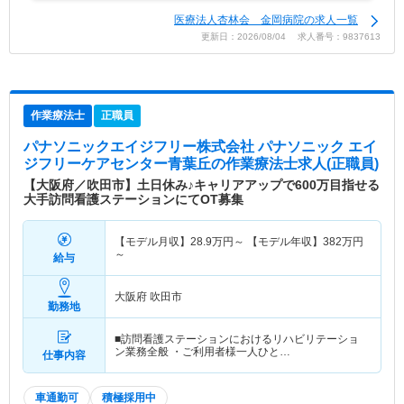
医療法人杏林会 金岡病院の求人一覧
更新日：2026/08/04 求人番号：9837613
作業療法士
正職員
パナソニックエイジフリー株式会社 パナソニック エイ
ジフリーケアセンター青葉丘
の作業療法士求人(正職員)
【大阪府／吹田市】土日休み♪キャリアアップで600万目指せる
大手訪問看護ステーションにてOT募集
【モデル月収】
28.9
万円～
【モデル年収】
382
万円
～
給与
大阪府 吹田市
勤務地
■訪問看護ステーションにおけるリハビリテーショ
ン業務全般 ・ご利用者様一人ひと…
仕事内容
車通勤可
積極採用中