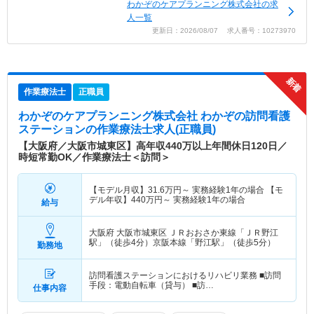
わかぞのケアプランニング株式会社の求
人一覧
更新日：2026/08/07 求人番号：10273970
作業療法士
正職員
わかぞのケアプランニング株式会社 わかぞの訪問看護
ステーション
の作業療法士求人(正職員)
【大阪府／大阪市城東区】高年収440万以上年間休日120日／
時短常勤OK／作業療法士＜訪問＞
【モデル月収】
31.6
万円～
実務経験1年の場合 【モ
デル年収】
440
万円～
実務経験1年の場合
給与
大阪府 大阪市城東区
ＪＲおおさか東線「ＪＲ野江
駅」（徒歩4分）京阪本線「野江駅」（徒歩5分）
勤務地
訪問看護ステーションにおけるリハビリ業務 ■訪問
手段：電動自転車（貸与） ■訪…
仕事内容