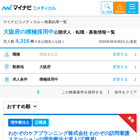
マイナビコメディカル
検索結果一覧
大阪府の積極採用中
公開求人・転職・募集情報一覧
4,316
求人数
件
※非公開求人を除く
2026年08月08日(土)更新
職種
職種未設定
変更する
勤務地
大阪府
変更する
求人条件
積極採用中
変更する
この検索条件を保存する
条件をクリア
理学療法士
正職員
わかぞのケアプランニング株式会社 わかぞの訪問看護
ステーション
の理学療法士求人(正職員)