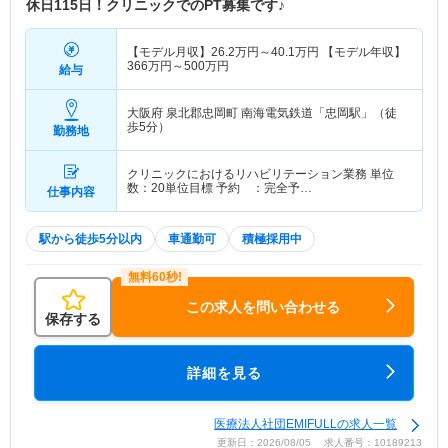
休日115日！クリニックでのPT募集です♪
【モデル月収】
26.2
万円～
40.1
万円
【モデル年収】
366
万円～
500
万円
給与
大阪府 泉北郡忠岡町
南海電気鉄道「忠岡駅」（徒
歩5分）
勤務地
クリニックにおけるリハビリテーション業務 単位
数：20単位目標 予約 ：完全予…
仕事内容
駅から徒歩5分以内
車通勤可
積極採用中
この求人を問い合わせる
保存する
詳細を見る
医療法人社団EMIFULLの求人一覧
更新日：2026/08/05 求人番号：10189213