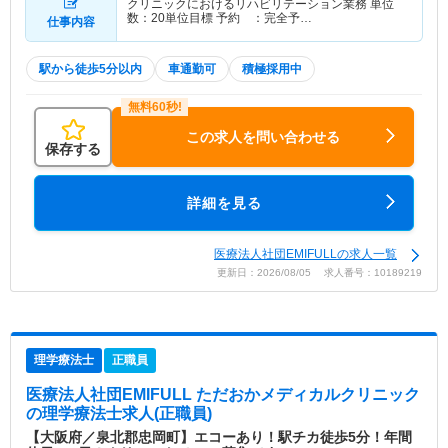
クリニックにおけるリハビリテーション業務 単位
数：20単位目標 予約 ：完全予…
仕事内容
駅から徒歩5分以内
車通勤可
積極採用中
この求人を問い合わせる
保存する
詳細を見る
医療法人社団EMIFULLの求人一覧
更新日：2026/08/05 求人番号：10189219
理学療法士
正職員
医療法人社団EMIFULL ただおかメディカルクリニック
の理学療法士求人(正職員)
【大阪府／泉北郡忠岡町】エコーあり！駅チカ徒歩5分！年間