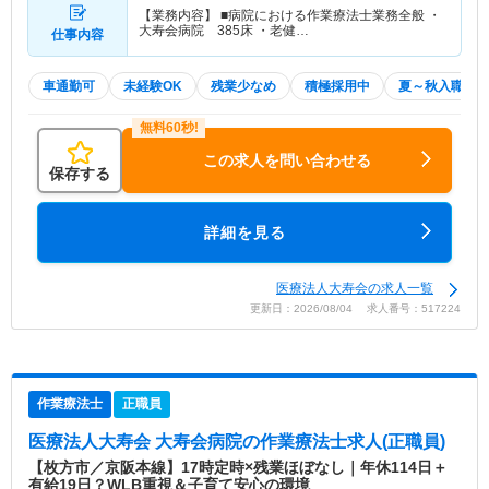
【業務内容】 ■病院における作業療法士業務全般 ・
大寿会病院 385床 ・老健…
仕事内容
車通勤可
未経験OK
残業少なめ
積極採用中
夏～秋入職可
この求人を問い合わせる
保存する
詳細を見る
医療法人大寿会の求人一覧
更新日：2026/08/04 求人番号：517224
作業療法士
正職員
医療法人大寿会 大寿会病院
の作業療法士求人(正職員)
【枚方市／京阪本線】17時定時×残業ほぼなし｜年休114日＋
有給19日？WLB重視＆子育て安心の環境