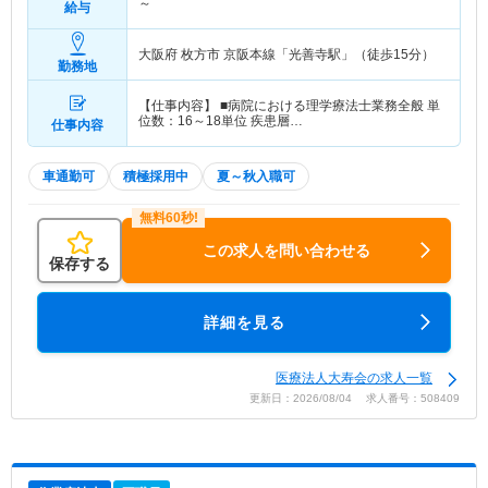
～
給与
大阪府 枚方市
京阪本線「光善寺駅」（徒歩15分）
勤務地
【仕事内容】 ■病院における理学療法士業務全般 単
位数：16～18単位 疾患層…
仕事内容
車通勤可
積極採用中
夏～秋入職可
この求人を問い合わせる
保存する
詳細を見る
医療法人大寿会の求人一覧
更新日：2026/08/04 求人番号：508409