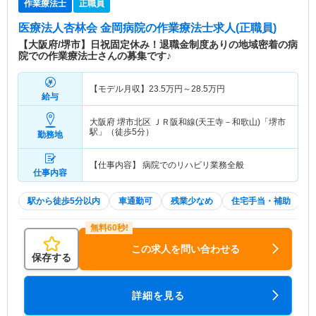
作業療法士
正職員
医療法人杏林会 金岡病院
の作業療法士求人(正職員)
【大阪府/堺市】日祝固定休み！退職金制度ありの地域密着の病
院での作業療法士さんの募集です♪
【モデル月収】
23.5
万円～
28.5
万円
給与
大阪府 堺市北区
ＪＲ阪和線(天王寺－和歌山)「堺市
駅」（徒歩5分）
勤務地
【仕事内容】 病院でのリハビリ業務全般
仕事内容
駅から徒歩5分以内
車通勤可
残業少なめ
住宅手当・補助
この求人を問い合わせる
保存する
詳細を見る