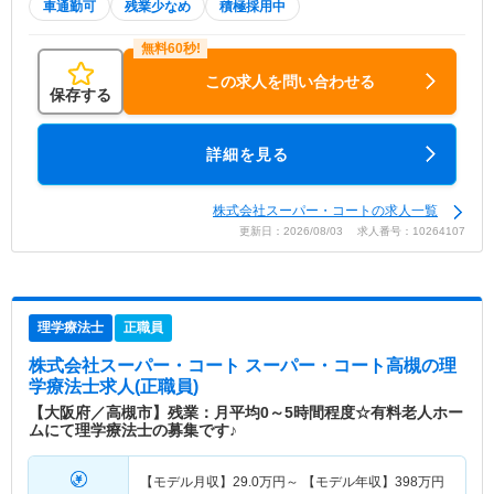
車通勤可
残業少なめ
積極採用中
この求人を問い合わせる
保存する
詳細を見る
株式会社スーパー・コートの求人一覧
更新日：2026/08/03 求人番号：10264107
理学療法士
正職員
株式会社スーパー・コート スーパー・コート高槻
の理
学療法士求人(正職員)
【大阪府／高槻市】残業：月平均0～5時間程度☆有料老人ホー
ムにて理学療法士の募集です♪
【モデル月収】
29.0
万円～
【モデル年収】
398
万円