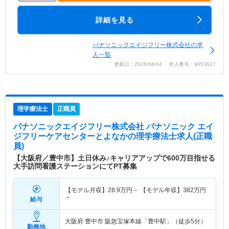
詳細を見る
パナソニックエイジフリー株式会社の求
人一覧
更新日：2026/08/04 求人番号：9053627
理学療法士
正職員
パナソニックエイジフリー株式会社 パナソニック エイ
ジフリーケアセンターとよなか
の理学療法士求人(正職
員)
【大阪府／豊中市】土日休み♪キャリアアップで600万目指せる
大手訪問看護ステーションにてPT募集
【モデル月収】
28.9
万円～
【モデル年収】
382
万円
～
給与
大阪府 豊中市
阪急宝塚本線「豊中駅」（徒歩5分）
勤務地