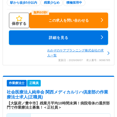
駅から徒歩5分以内
残業少なめ
積極採用中
この求人を問い合わせる
保存する
詳細を見る
わかぞのケアプランニング株式会社の求
人一覧
更新日：2026/08/07 求人番号：9096785
作業療法士
正職員
社会医療法人純幸会 関西メディカルリハ倶楽部
の作業
療法士求人(正職員)
【大阪府／豊中市】残業月平均10時間未満！病院母体の通所部
門で作業療法士募集！＜正社員＞