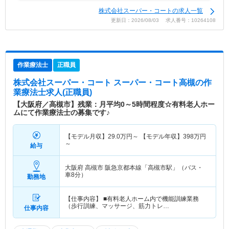
株式会社スーパー・コートの求人一覧
更新日：2026/08/03 求人番号：10264108
作業療法士
正職員
株式会社スーパー・コート スーパー・コート高槻
の作
業療法士求人(正職員)
【大阪府／高槻市】残業：月平均0～5時間程度☆有料老人ホー
ムにて作業療法士の募集です♪
【モデル月収】
29.0
万円～
【モデル年収】
398
万円
～
給与
大阪府 高槻市
阪急京都本線「高槻市駅」（バス・
車8分）
勤務地
【仕事内容】 ■有料老人ホーム内で機能訓練業務
（歩行訓練、マッサージ、筋力トレ…
仕事内容