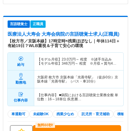
言語聴覚士
正職員
医療法人大寿会 大寿会病院
の言語聴覚士求人(正職員)
【枚方市／京阪本線】17時定時×残業ほぼなし｜年休114日＋
有給19日？WLB重視＆子育て安心の環境
【モデル月収】
23.0
万円～
程度 ※諸手当込み
【モデル年収】
346
万円～
程度 ※月収＋賞与4ヶ
給与
月分計算の場合
大阪府 枚方市
京阪本線「光善寺駅」（徒歩0分）京
阪本線「光善寺駅」（バス・車10分）
勤務地
【仕事内容】 ■病院における言語聴覚士業務全般 単
位数：16～18単位 疾患層…
仕事内容
車通勤可
未経験OK
残業少なめ
託児所・育児補助
積極採