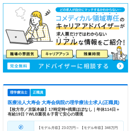
理学療法士
正職員
医療法人大寿会 大寿会病院
の理学療法士求人(正職員)
【枚方市／京阪本線】17時定時×残業ほぼなし｜年休114日＋
有給19日？WLB重視＆子育て安心の環境
【モデル月収】
23.0
万円～
【モデル年収】
346
万円