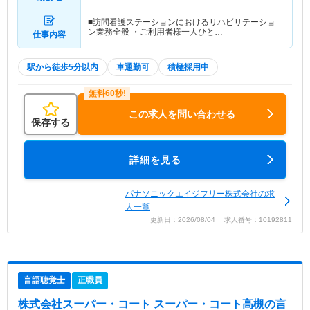
■訪問看護ステーションにおけるリハビリテーショ
ン業務全般 ・ご利用者様一人ひと…
仕事内容
駅から徒歩5分以内
車通勤可
積極採用中
この求人を問い合わせる
保存する
詳細を見る
パナソニックエイジフリー株式会社の求
人一覧
更新日：2026/08/04 求人番号：10192811
言語聴覚士
正職員
株式会社スーパー・コート スーパー・コート高槻
の言