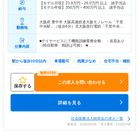
【モデル月収】
23.9
万円～
26.0
万円
以上 諸手当込
【モデル年収】
350
万円～
400
万円
以上 諸手当込
給与
大阪府 豊中市
大阪高速鉄道大阪モノレール「千里
中央駅」（徒歩6分）北大阪急行電鉄「千里中央
勤務地
駅」（徒歩6分）
■デイサービスにて機能訓練業務全般 ・送迎あり
（軽自動車 相談は可能） ★…
仕事内容
駅から徒歩10分以内
車通勤可
残業少なめ
住宅手当・補助
この求人を問い合わせる
保存する
詳細を見る
社会医療法人純幸会の求人一覧
更新日：2026/08/06 求人番号：10265785