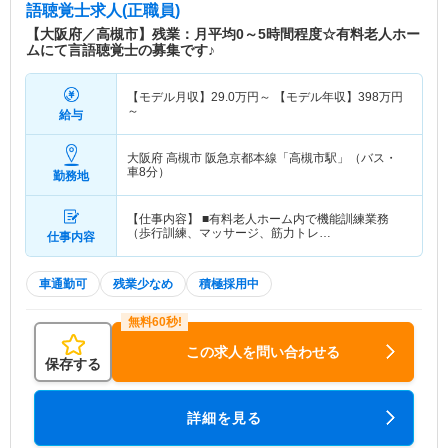
語聴覚士求人(正職員)
【大阪府／高槻市】残業：月平均0～5時間程度☆有料老人ホー
ムにて言語聴覚士の募集です♪
【モデル月収】
29.0
万円～
【モデル年収】
398
万円
～
給与
大阪府 高槻市
阪急京都本線「高槻市駅」（バス・
車8分）
勤務地
【仕事内容】 ■有料老人ホーム内で機能訓練業務
（歩行訓練、マッサージ、筋力トレ…
仕事内容
車通勤可
残業少なめ
積極採用中
この求人を問い合わせる
保存する
詳細を見る