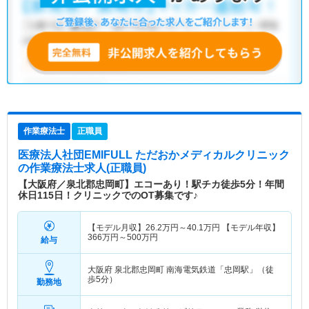
作業療法士
正職員
医療法人社団EMIFULL ただおかメディカルクリニック
の作業療法士求人(正職員)
【大阪府／泉北郡忠岡町】エコーあり！駅チカ徒歩5分！年間
休日115日！クリニックでのOT募集です♪
【モデル月収】
26.2
万円～
40.1
万円
【モデル年収】
366
万円～
500
万円
給与
大阪府 泉北郡忠岡町
南海電気鉄道「忠岡駅」（徒
歩5分）
勤務地