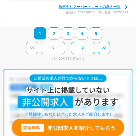
株式会社スーパー・コートの求人一覧
更新日：2026/08/03 求人番号：10256123
1
2
3
4
5
<<
<
>
>>
（1～20件目を表示中）