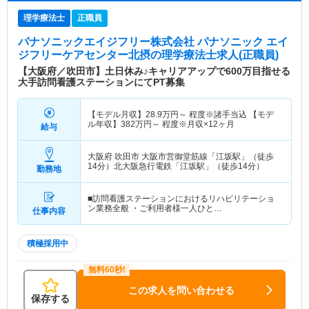
理学療法士
正職員
パナソニックエイジフリー株式会社 パナソニック エイ
ジフリーケアセンター北摂
の理学療法士求人(正職員)
【大阪府／吹田市】土日休み♪キャリアアップで600万目指せる
大手訪問看護ステーションにてPT募集
【モデル月収】
28.9
万円～
程度※諸手当込 【モデ
ル年収】
382
万円～
程度※月収×12ヶ月
給与
大阪府 吹田市
大阪市営御堂筋線「江坂駅」（徒歩
14分）北大阪急行電鉄「江坂駅」（徒歩14分）
勤務地
■訪問看護ステーションにおけるリハビリテーショ
ン業務全般 ・ご利用者様一人ひと…
仕事内容
積極採用中
この求人を問い合わせる
保存する