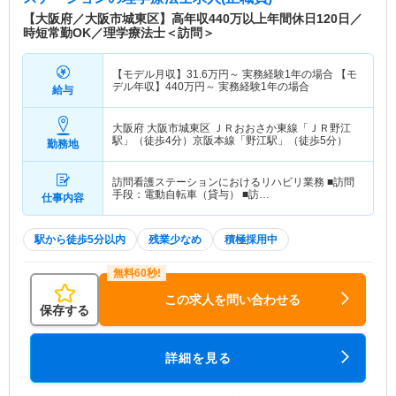
【大阪府／大阪市城東区】高年収440万以上年間休日120日／
時短常勤OK／理学療法士＜訪問＞
【モデル月収】
31.6
万円～
実務経験1年の場合 【モ
デル年収】
440
万円～
実務経験1年の場合
給与
大阪府 大阪市城東区
ＪＲおおさか東線「ＪＲ野江
駅」（徒歩4分）京阪本線「野江駅」（徒歩5分）
勤務地
訪問看護ステーションにおけるリハビリ業務 ■訪問
手段：電動自転車（貸与） ■訪…
仕事内容
駅から徒歩5分以内
残業少なめ
積極採用中
この求人を問い合わせる
保存する
詳細を見る