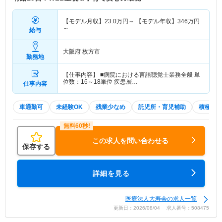
【モデル月収】
23.0
万円～
【モデル年収】
346
万円
～
給与
大阪府 枚方市
勤務地
【仕事内容】 ■病院における言語聴覚士業務全般 単
位数：16～18単位 疾患層…
仕事内容
車通勤可
未経験OK
残業少なめ
託児所・育児補助
積極採
この求人を問い合わせる
保存する
詳細を見る
医療法人大寿会の求人一覧
更新日：2026/08/04 求人番号：508475