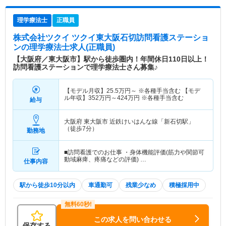
理学療法士
正職員
株式会社ツクイ ツクイ東大阪石切訪問看護ステーショ
ン
の理学療法士求人(正職員)
【大阪府／東大阪市】駅から徒歩圏内！年間休日110日以上！
訪問看護ステーションで理学療法士さん募集♪
【モデル月収】
25.5
万円～
※各種手当含む 【モデ
ル年収】
352
万円～
424
万円
※各種手当含む
給与
大阪府 東大阪市
近鉄けいはんな線「新石切駅」
（徒歩7分）
勤務地
■訪問看護でのお仕事 ・身体機能評価(筋力や関節可
動域麻痺、疼痛などの評価) …
仕事内容
駅から徒歩10分以内
車通勤可
残業少なめ
積極採用中
この求人を問い合わせる
保存する