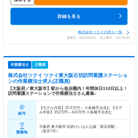
詳細を見る
株式会社ツクイの求人一覧
更新日：2026/08/05 求人番号：10179193
作業療法士
正職員
株式会社ツクイ ツクイ東大阪石切訪問看護ステーショ
ン
の作業療法士求人(正職員)
【大阪府／東大阪市】駅から徒歩圏内！年間休日110日以上！
訪問看護ステーションで作業療法士さん募集♪
【モデル月収】
25.5
万円～
※各種手当含む 【モデ
ル年収】
352
万円～
424
万円
※各種手当含む
給与
大阪府 東大阪市
近鉄けいはんな線「新石切駅」
（徒歩7分）
勤務地