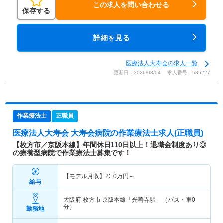
この求人を問い合わせる
保存する
詳細を見る
医療法人大寿会の求人一覧
更新日：2026/08/04 求人番号：585227
作業療法士
正職員
医療法人大寿会 大寿会病院
の作業療法士求人(正職員)
【枚方市／京阪本線】年間休日110日以上！退職金制度あり◎
の療養型病院で作業療法士募集です！
【モデル月収】
23.0
万円～
給与
大阪府 枚方市
京阪本線「光善寺駅」（バス・車0
分）
勤務地