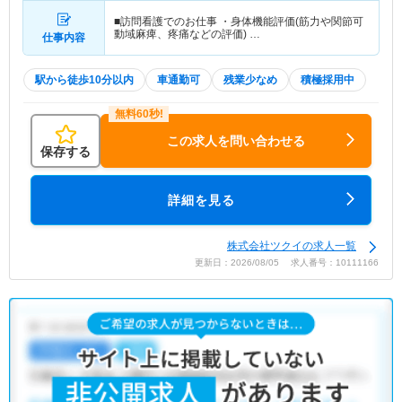
■訪問看護でのお仕事 ・身体機能評価(筋力や関節可
動域麻痺、疼痛などの評価) …
仕事内容
駅から徒歩10分以内
車通勤可
残業少なめ
積極採用中
この求人を問い合わせる
保存する
詳細を見る
株式会社ツクイの求人一覧
更新日：2026/08/05 求人番号：10111166