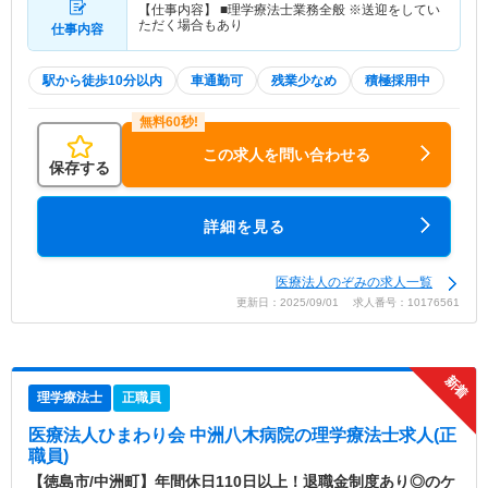
【仕事内容】 ■理学療法士業務全般 ※送迎をしてい
ただく場合もあり
仕事内容
駅から徒歩10分以内
車通勤可
残業少なめ
積極採用中
この求人を問い合わせる
保存する
詳細を見る
医療法人のぞみの求人一覧
更新日：2025/09/01 求人番号：10176561
理学療法士
正職員
医療法人ひまわり会 中洲八木病院
の理学療法士求人(正
職員)
【徳島市/中洲町】年間休日110日以上！退職金制度あり◎のケ