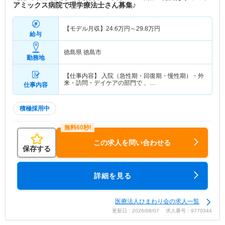
アミックス病院で理学療法士さん募集♪
【モデル月収】
24.6
万円～
29.8
万円
給与
徳島県 徳島市
勤務地
【仕事内容】 入院（急性期・回復期・慢性期）・外
来・訪問・デイケアの部門で 、…
仕事内容
積極採用中
この求人を問い合わせる
保存する
詳細を見る
医療法人ひまわり会の求人一覧
更新日：2026/08/07 求人番号：9770344