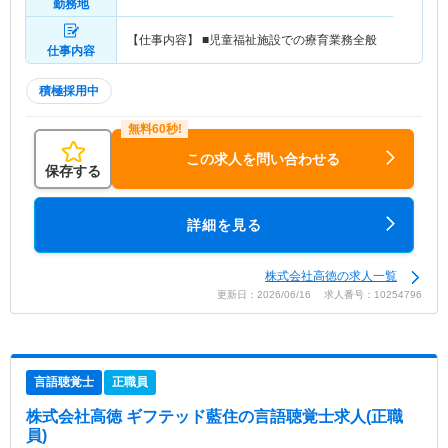
勤務地
【仕事内容】 ■児童福祉施設での療育業務全般
仕事内容
積極採用中
この求人を問い合わせる
保存する
詳細を見る
株式会社高徳の求人一覧
更新日：2026/06/16 求人番号：10254796
言語聴覚士
正職員
株式会社高徳 ギフテッド藍住
の言語聴覚士求人(正職
員)