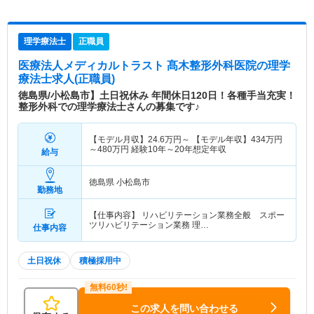
理学療法士
正職員
医療法人メディカルトラスト 髙木整形外科医院
の理学
療法士求人(正職員)
徳島県/小松島市】土日祝休み 年間休日120日！各種手当充実！
整形外科での理学療法士さんの募集です♪
【モデル月収】
24.6
万円～
【モデル年収】
434
万円
～
480
万円
経験10年～20年想定年収
給与
徳島県 小松島市
勤務地
【仕事内容】 リハビリテーション業務全般 スポー
ツリハビリテーション業務 理…
仕事内容
土日祝休
積極採用中
この求人を問い合わせる