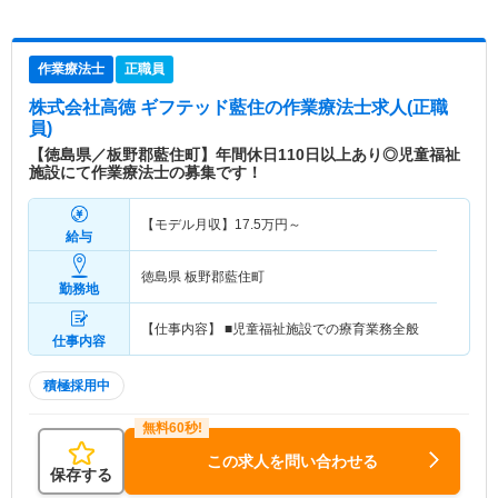
作業療法士
正職員
株式会社高徳 ギフテッド藍住
の作業療法士求人(正職
員)
【徳島県／板野郡藍住町】年間休日110日以上あり◎児童福祉
施設にて作業療法士の募集です！
【モデル月収】
17.5
万円～
給与
徳島県 板野郡藍住町
勤務地
【仕事内容】 ■児童福祉施設での療育業務全般
仕事内容
積極採用中
この求人を問い合わせる
保存する