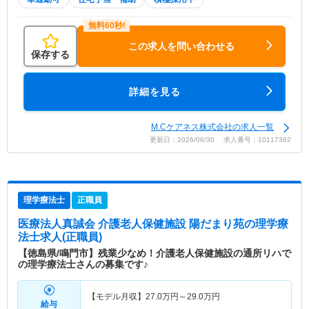
この求人を問い合わせる
保存する
詳細を見る
M.Cケアネス株式会社の求人一覧
更新日：2026/06/30 求人番号：10117382
理学療法士
正職員
医療法人真誠会 介護老人保健施設 陽だまり苑
の理学療
法士求人(正職員)
【徳島県/鳴門市】残業少なめ！介護老人保健施設の通所リハで
の理学療法士さんの募集です♪
【モデル月収】
27.0
万円～
29.0
万円
給与