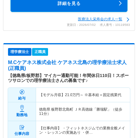
詳細を見る
医療法人栄寿会の求人一覧
更新日：2026/07/02 求人番号：10119583
理学療法士
正職員
M.Cケアネス株式会社 ケアネス北島
の理学療法士求人
(正職員)
【徳島県/板野郡】マイカー通勤可能！年間休日110日！スポー
ツサロンでの理学療法士さんの募集です♪
【モデル月収】
21.0
万円～
※基本給＋固定残業代
給与
徳島県 板野郡北島町
ＪＲ高徳線「勝瑞駅」（徒歩
11分）
勤務地
【仕事内容】 ・フィットネスジムでの業務全般メイ
ン ・レッスンの実施あり ・併…
仕事内容