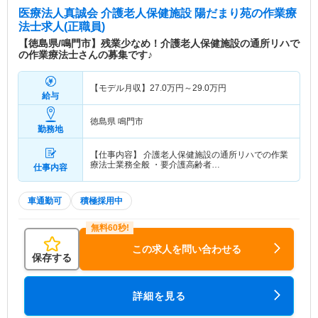
医療法人真誠会 介護老人保健施設 陽だまり苑
の作業療
法士求人(正職員)
【徳島県/鳴門市】残業少なめ！介護老人保健施設の通所リハで
の作業療法士さんの募集です♪
【モデル月収】
27.0
万円～
29.0
万円
給与
徳島県 鳴門市
勤務地
【仕事内容】 介護老人保健施設の通所リハでの作業
療法士業務全般 ・要介護高齢者…
仕事内容
車通勤可
積極採用中
この求人を問い合わせる
保存する
詳細を見る