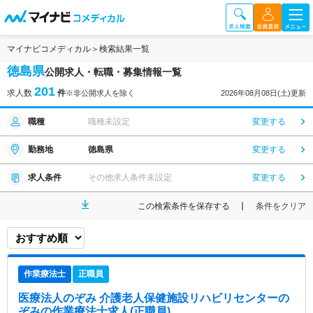
マイナビコメディカル
検索結果一覧
徳島県
公開求人・転職・募集情報一覧
201
求人数
件
※非公開求人を除く
2026年08月08日(土)更新
職種
職種未設定
変更する
勤務地
徳島県
変更する
求人条件
その他求人条件未設定
変更する
この検索条件を保存する
条件をクリア
作業療法士
正職員
医療法人のぞみ 介護老人保健施設リハビリセンターの
ぞみ
の作業療法士求人(正職員)