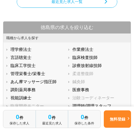
最近見た求人一覧
徳島県の求人を絞り込む
職種から求人を探す
理学療法士
作業療法士
言語聴覚士
臨床検査技師
臨床工学技士
診療放射線技師
管理栄養士/栄養士
柔道整復師
あん摩マッサージ指圧師
鍼灸師
調剤薬局事務
医療事務
視能訓練士
治験コーディネーター
臨床開発モニター
調理師/調理スタッフ
児童指導員
機能訓練指導員
0
0
0
件
件
件
無料登録
胚培養士
保存した求人
最近見た求人
保存した条件