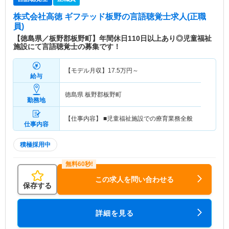
株式会社高徳 ギフテッド板野
の言語聴覚士求人(正職
員)
【徳島県／板野郡板野町】年間休日110日以上あり◎児童福祉
施設にて言語聴覚士の募集です！
【モデル月収】
17.5
万円～
給与
徳島県 板野郡板野町
勤務地
【仕事内容】 ■児童福祉施設での療育業務全般
仕事内容
積極採用中
この求人を問い合わせる
保存する
詳細を見る