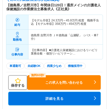
【徳島県／吉野川市】年間休日120日！通所メインの介護老人
保健施設の作業療法士募集求人《正社員》
【モデル月収】
24.3
万円～
45.9
万円
程度 職務手当
込 【モデル年収】
358
万円～
454
万円
程度
給与
徳島県 吉野川市
ＪＲ徳島線「山瀬駅」（バス・車7
分）
勤務地
【仕事内容】 ■介護老人保健施設におけるリハビリ
業務全般 ・個別リハビリテーシ…
仕事内容
車通勤可
未経験OK
残業少なめ
積極採用中
この求人を問い合わせる
保存する
詳細を見る