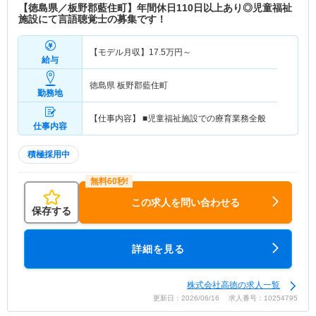
【徳島県／板野郡藍住町】年間休日110日以上あり◎児童福祉
施設にて言語聴覚士の募集です！
【モデル月収】
17.5
万円～
給与
徳島県 板野郡藍住町
勤務地
【仕事内容】 ■児童福祉施設での療育業務全般
仕事内容
積極採用中
この求人を問い合わせる
保存する
詳細を見る
株式会社高徳の求人一覧
更新日：2026/06/16 求人番号：10254795