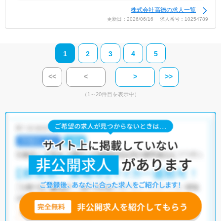
株式会社高徳の求人一覧
更新日：2026/06/16 求人番号：10254789
1
2
3
4
5
<<
<
>
>>
（1～20件目を表示中）