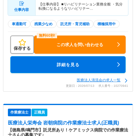
【仕事内容】 ■リハビリテーション業務全般 ・気分
転換になるようなリハビリテー…
仕事内容
車通勤可
残業少なめ
託児所・育児補助
積極採用中
この求人を問い合わせる
保存する
詳細を見る
医療法人清流会の求人一覧
更新日：2026/07/13 求人番号：10270941
作業療法士
正職員
医療法人栄寿会 岩朝病院
の作業療法士求人(正職員)
【徳島県/鳴門市】託児所あり！ケアミックス病院での作業療法
士さんの募集です♪