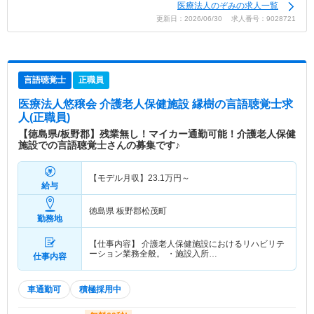
医療法人のぞみの求人一覧
更新日：2026/06/30 求人番号：9028721
言語聴覚士
正職員
医療法人悠穣会 介護老人保健施設 縁樹
の言語聴覚士求
人(正職員)
【徳島県/板野郡】残業無し！マイカー通勤可能！介護老人保健
施設での言語聴覚士さんの募集です♪
【モデル月収】
23.1
万円～
給与
徳島県 板野郡松茂町
勤務地
【仕事内容】 介護老人保健施設におけるリハビリテ
ーション業務全般。 ・施設入所…
仕事内容
車通勤可
積極採用中