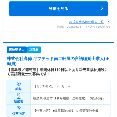
詳細を見る
株式会社高徳の求人一覧
更新日：2026/06/16 求人番号：10254794
言語聴覚士
正職員
株式会社高徳 ギフテッド南二軒屋
の言語聴覚士求人(正
職員)
【徳島県／徳島市】年間休日110日以上あり◎児童福祉施設に
て言語聴覚士の募集です！
【モデル月収】
17.5
万円～
給与
徳島県 徳島市
ＪＲ牟岐線「二軒屋駅」（徒歩6分）
勤務地
【仕事内容】 ■児童福祉施設での療育業務全般
仕事内容