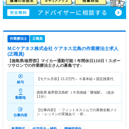
作業療法士
正職員
M.Cケアネス株式会社 ケアネス北島
の作業療法士求人
(正職員)
【徳島県/板野郡】マイカー通勤可能！年間休日110日！スポー
ツサロンでの作業療法士さんの募集です♪
【モデル月収】
21.0
万円～
※基本給＋固定残業代
給与
徳島県 板野郡北島町
ＪＲ高徳線「勝瑞駅」（徒歩
11分）
勤務地
【仕事内容】 ・フィットネスジムでの業務全般メイ
ン ・レッスンの実施あり ・併…
仕事内容
車通勤可
住宅手当・補助
積極採用中