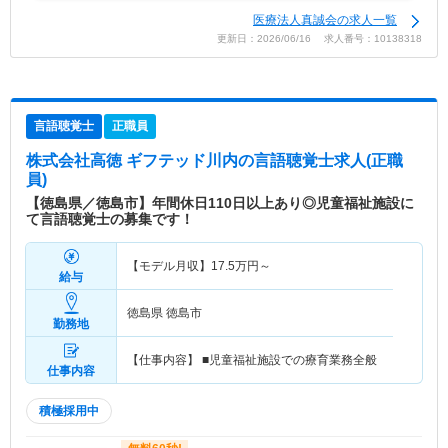
医療法人真誠会の求人一覧
更新日：2026/06/16 求人番号：10138318
言語聴覚士
正職員
株式会社高徳 ギフテッド川内
の言語聴覚士求人(正職
員)
【徳島県／徳島市】年間休日110日以上あり◎児童福祉施設に
て言語聴覚士の募集です！
【モデル月収】
17.5
万円～
給与
徳島県 徳島市
勤務地
【仕事内容】 ■児童福祉施設での療育業務全般
仕事内容
積極採用中