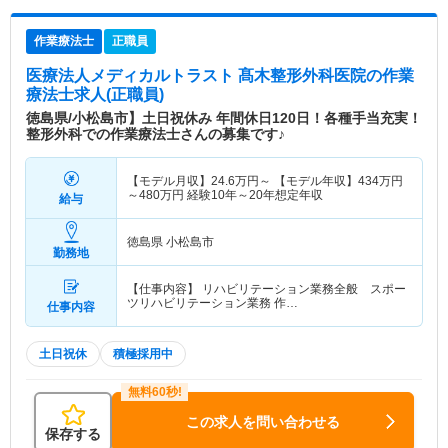
作業療法士
正職員
医療法人メディカルトラスト 髙木整形外科医院
の作業
療法士求人(正職員)
徳島県/小松島市】土日祝休み 年間休日120日！各種手当充実！
整形外科での作業療法士さんの募集です♪
【モデル月収】
24.6
万円～
【モデル年収】
434
万円
～
480
万円
経験10年～20年想定年収
給与
徳島県 小松島市
勤務地
【仕事内容】 リハビリテーション業務全般 スポー
ツリハビリテーション業務 作…
仕事内容
土日祝休
積極採用中
この求人を問い合わせる
保存する