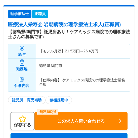
理学療法士
正職員
医療法人栄寿会 岩朝病院
の理学療法士求人(正職員)
【徳島県/鳴門市】託児所あり！ケアミックス病院での理学療法
士さんの募集です♪
【モデル月収】
21.5
万円～
26.4
万円
給与
徳島県 鳴門市
勤務地
【仕事内容】 ケアミックス病院での理学療法士業務
全般
仕事内容
託児所・育児補助
積極採用中
この求人を問い合わせる
保存する