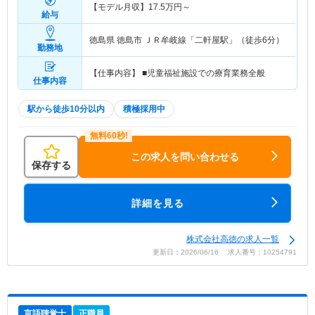
【モデル月収】
17.5
万円～
給与
徳島県 徳島市
ＪＲ牟岐線「二軒屋駅」（徒歩6分）
勤務地
【仕事内容】 ■児童福祉施設での療育業務全般
仕事内容
駅から徒歩10分以内
積極採用中
この求人を問い合わせる
保存する
詳細を見る
株式会社高徳の求人一覧
更新日：2026/06/16 求人番号：10254791
言語聴覚士
正職員