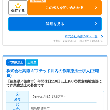
この求人を問い合わせる
保存する
詳細を見る
株式会社高徳の求人一覧
更新日：2026/06/16 求人番号：10254797
作業療法士
正職員
株式会社高徳 ギフテッド川内
の作業療法士求人(正職
員)
【徳島県／徳島市】年間休日110日以上あり◎児童福祉施設に
て作業療法士の募集です！
【モデル月収】
17.5
万円～
給与
徳島県 徳島市