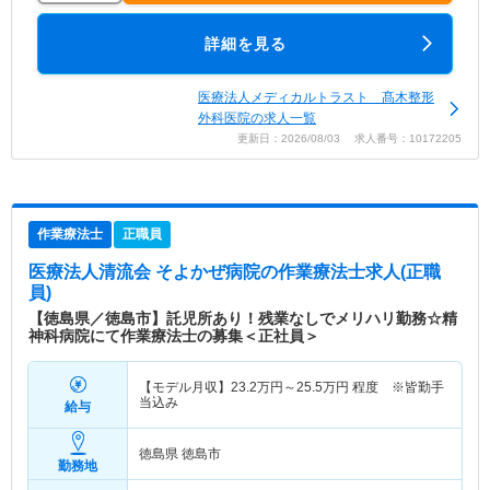
詳細を見る
医療法人メディカルトラスト 髙木整形
外科医院の求人一覧
更新日：2026/08/03 求人番号：10172205
作業療法士
正職員
医療法人清流会 そよかぜ病院
の作業療法士求人(正職
員)
【徳島県／徳島市】託児所あり！残業なしでメリハリ勤務☆精
神科病院にて作業療法士の募集＜正社員＞
【モデル月収】
23.2
万円～
25.5
万円
程度 ※皆勤手
当込み
給与
徳島県 徳島市
勤務地