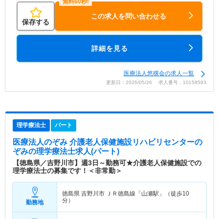
この求人を問い合わせる
保存する
詳細を見る
医療法人悠穣会の求人一覧
更新日：2026/05/26 求人番号：10158593
理学療法士
パート
医療法人のぞみ 介護老人保健施設リハビリセンターの
ぞみ
の理学療法士求人(パート)
【徳島県／吉野川市】週3日～勤務可★介護老人保健施設での
理学療法士の募集です！＜非常勤＞
徳島県 吉野川市
ＪＲ徳島線「山瀬駅」（徒歩10
分）
勤務地