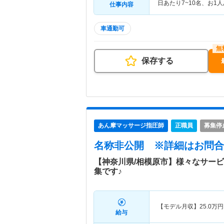
日あたり7~10名、お1
仕事内容
車通勤可
保存する
あん摩マッサージ指圧師
正職員
募集停
名称非公開
※詳細はお問合
【神奈川県/相模原市】様々なサー
集です♪
【モデル月収】
25.0
万円
給与