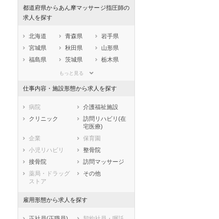
都道府県からあん摩マッサージ指圧師の
求人を探す
北海道
青森県
岩手県
宮城県
秋田県
山形県
福島県
茨城県
栃木県
群馬県
埼玉県
千葉県
もっと見る
東京都
神奈川県
新潟県
仕事内容・施設形態から求人を探す
山梨県
長野県
富山県
石川県
福井県
岐阜県
病院
介護福祉施設
静岡県
愛知県
三重県
クリニック
訪問リハビリ(在
宅医療)
滋賀県
京都府
大阪府
企業
保育園
兵庫県
奈良県
和歌山県
小児リハビリ
整骨院
鳥取県
島根県
岡山県
接骨院
訪問マッサージ
広島県
山口県
徳島県
薬局・ドラッグ
その他
香川県
愛媛県
高知県
ストア
福岡県
佐賀県
長崎県
雇用形態から求人を探す
熊本県
大分県
宮崎県
セラピスト
セラピスト
鹿児島県
沖縄県
正社員(正職員)
契約社員・嘱託