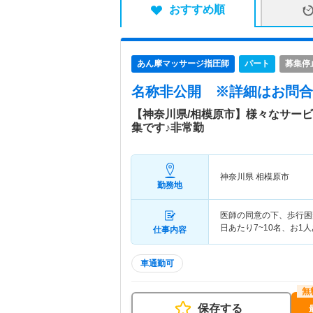
おすすめ順
あん摩マッサージ指圧師
パート
募集停
名称非公開
※詳細はお問合
【神奈川県/相模原市】様々なサー
集です♪非常勤
神奈川県 相模原市
勤務地
医師の同意の下、歩行困
日あたり7~10名、お1
仕事内容
車通勤可
保存する