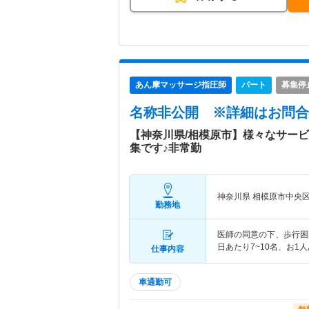
あん摩マッサージ指圧師
パート
募集停
名称非公開
※詳細はお問合
【神奈川県/相模原市】様々なサー
集です♪非常勤
神奈川県 相模原市中央
勤務地
医師の同意の下、歩行困
日あたり7~10名、お1
仕事内容
車通勤可