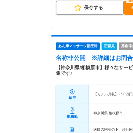
保存する
あん摩マッサージ指圧師
正職員
募集停
名称非公開
※詳細はお問合
【神奈川県/相模原市】様々なサー
集です♪
【モデル月収】
25.0
万円
給与
神奈川県 相模原市
勤務地
医師の同意の下、歩行困