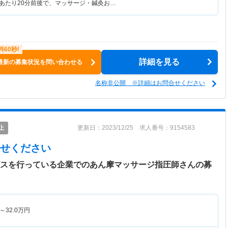
人あたり20分前後で、マッサージ・鍼灸お…
詳細を見る
最新の募集状況を問い合わせる
名称非公開 ※詳細はお問合せください
止
更新日：2023/12/25 求人番号：9154583
せください
ビスを行っている企業でのあん摩マッサージ指圧師さんの募
～
32.0
万円