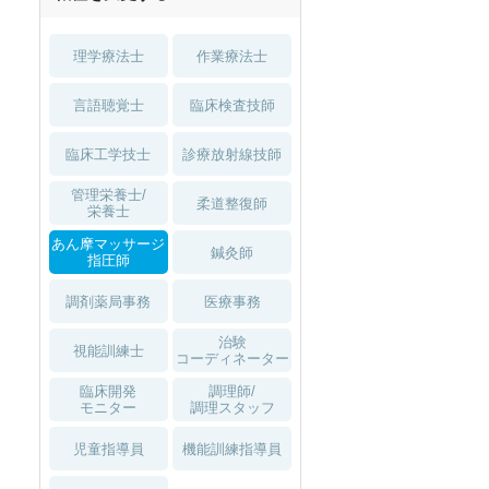
1月入職可
理学療法士
作業療法士
言語聴覚士
臨床検査技師
臨床工学技士
診療放射線技師
管理栄養士/
柔道整復師
栄養士
あん摩マッサージ
鍼灸師
指圧師
調剤薬局事務
医療事務
治験
視能訓練士
コーディネーター
臨床開発
調理師/
モニター
調理スタッフ
児童指導員
機能訓練指導員