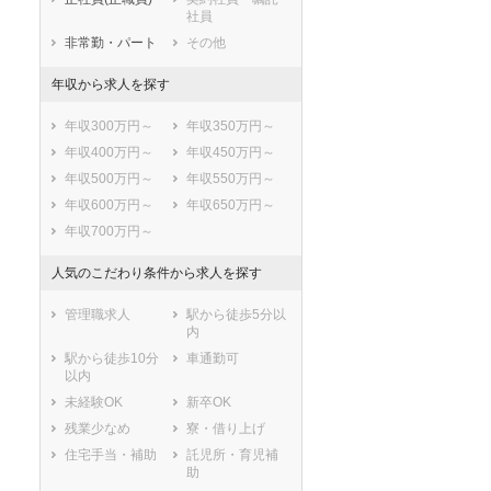
ートダ
世の中の需要の高まりととも
ワークライフバランス重視派
社員
スト向け
に増加傾向の「介護施設」求
の方へ！なぜ120日が基準？
非常勤・パート
その他
人をご紹介！
数え方も解説
年収から求人を探す
年収300万円～
年収350万円～
年収400万円～
年収450万円～
年収500万円～
年収550万円～
年収600万円～
年収650万円～
年収700万円～
人気のこだわり条件から求人を探す
管理職求人
駅から徒歩5分以
内
駅から徒歩10分
車通勤可
以内
未経験OK
新卒OK
残業少なめ
寮・借り上げ
住宅手当・補助
託児所・育児補
助