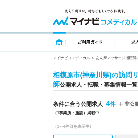
トップページ
ご利用ガイ
マイナビコメディカル
あん摩マッサージ指圧師
相模原市(神奈川県)の訪問
師
公開求人・転職・募集情報一覧
4
条件に合う公開求人
非公
（1事業所・施設）掲載中
（1～4件目を表示中）