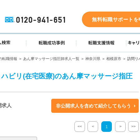
0120-941-651
無料転職サポートを
ド
求人検索
転職成功事例
転職支
の転職情報
あん摩マッサージ指圧師求人一覧
神奈川県
相模原市
訪問リ
リハビリ(在宅医療)のあん摩マッサージ指圧
開求人
非公開求人を含めて紹介してもらう
<<
<
>
>>
1