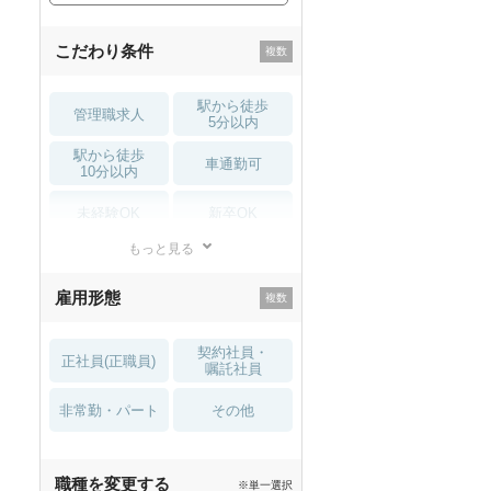
こだわり条件
駅から徒歩
管理職求人
5分以内
駅から徒歩
車通勤可
10分以内
未経験OK
新卒OK
もっと見る
残業少なめ
寮・借り上げ
雇用形態
託児所・
住宅手当・補助
育児補助
契約社員・
正社員(正職員)
土日祝休
無資格 OK
嘱託社員
非常勤・パート
積極採用中
WEB面接OK
その他
2027年4月入職可
夏～秋入職可
職種を変更する
※単一選択