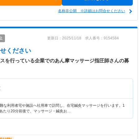
名称非公開 ※詳細はお問合せください
止
更新日：2025/11/18 求人番号：9154584
せください
ビスを行っている企業でのあん摩マッサージ指圧師さんの募
区
難な利用者宅や施設へ社用車で訪問し、在宅鍼灸マッサージを行います。1
人あたり20分前後で、マッサージ・鍼灸お…