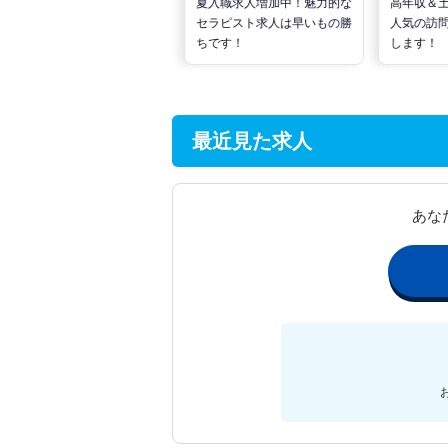
転職で高収入を狙う！計画的
夏入職求人増加中！魅力的な
高年収＆
な活動でPTの好条件求人を
セラピスト求人は早いもの勝
人気の訪
見つけるには？
ちです！
します！
最近見た求人
あな