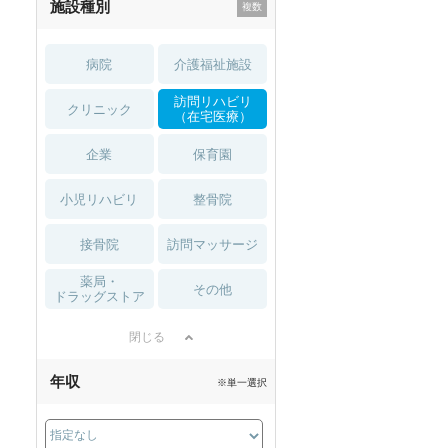
施設種別
病院
介護福祉施設
訪問リハビリ
クリニック
（在宅医療）
企業
保育園
小児リハビリ
整骨院
接骨院
訪問マッサージ
薬局・
その他
ドラッグストア
閉じる
年収
※単一選択