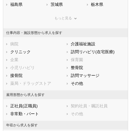
福島県
茨城県
栃木県
群馬県
埼玉県
千葉県
もっと見る
東京都
神奈川県
新潟県
山梨県
長野県
富山県
仕事内容・施設形態から求人を探す
石川県
福井県
岐阜県
静岡県
病院
愛知県
介護福祉施設
三重県
滋賀県
クリニック
京都府
訪問リハビリ(在宅医療)
大阪府
兵庫県
企業
奈良県
保育園
和歌山県
鳥取県
小児リハビリ
島根県
整骨院
岡山県
広島県
接骨院
山口県
訪問マッサージ
徳島県
香川県
薬局・ドラッグストア
愛媛県
その他
高知県
福岡県
佐賀県
長崎県
雇用形態から求人を探す
熊本県
大分県
宮崎県
正社員(正職員)
契約社員・嘱託社員
鹿児島県
沖縄県
非常勤・パート
その他
年収から求人を探す