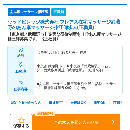
あん摩マッサージ指圧師
正職員
ウッドビレッジ株式会社 フレアス在宅マッサージ武蔵
野
のあん摩マッサージ指圧師求人(正職員)
【東京都／武蔵野市】充実な研修制度あり◎あん摩マッサージ
指圧師募集です。《正社員》
【モデル月収】
25.0
万円～
程度
給与
東京都 武蔵野市
ＪＲ中央線「武蔵境駅」（徒歩5
分）西武多摩川線「武蔵境駅」（徒歩5分）
勤務地
■あん摩マッサージ指圧師業務全般 ・訪問マッサー
ジ、機能訓練業務全般 ・その他…
仕事内容
駅から徒歩5分以内
車通勤可
未経験OK
新卒OK
積極採用
この求人を問い合わせる
保存する