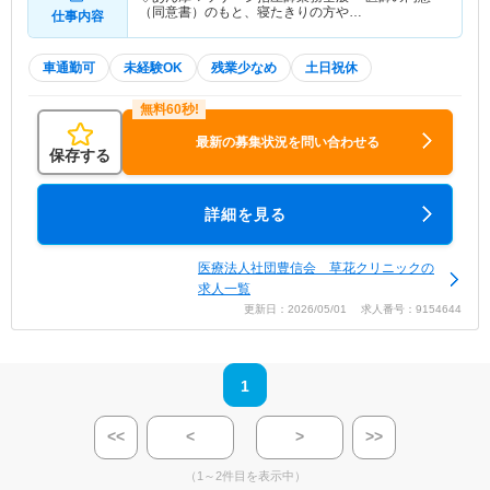
（同意書）のもと、寝たきりの方や…
仕事内容
車通勤可
未経験OK
残業少なめ
土日祝休
最新の募集状況を問い合わせる
保存する
詳細を見る
医療法人社団豊信会 草花クリニックの
求人一覧
更新日：2026/05/01 求人番号：9154644
1
<<
<
>
>>
（1～2件目を表示中）