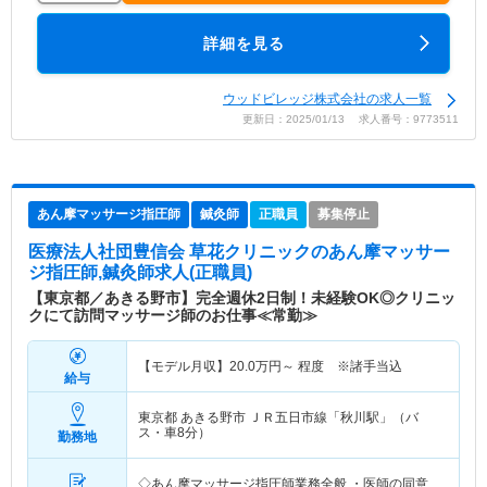
詳細を見る
ウッドビレッジ株式会社の求人一覧
更新日：2025/01/13 求人番号：9773511
あん摩マッサージ指圧師
鍼灸師
正職員
募集停止
医療法人社団豊信会 草花クリニック
のあん摩マッサー
ジ指圧師,鍼灸師求人(正職員)
【東京都／あきる野市】完全週休2日制！未経験OK◎クリニッ
クにて訪問マッサージ師のお仕事≪常勤≫
【モデル月収】
20.0
万円～
程度 ※諸手当込
給与
東京都 あきる野市
ＪＲ五日市線「秋川駅」（バ
ス・車8分）
勤務地
◇あん摩マッサージ指圧師業務全般 ・医師の同意