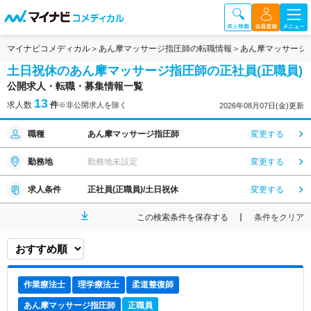
マイナビコメディカル
あん摩マッサージ指圧師の転職情報
あん摩マッサージ
土日祝休のあん摩マッサージ指圧師の正社員(正職員)
公開求人・転職・募集情報一覧
13
求人数
件
※非公開求人を除く
2026年08月07日(金)更新
職種
あん摩マッサージ指圧師
変更する
勤務地
勤務地未設定
変更する
求人条件
正社員(正職員)/土日祝休
変更する
この検索条件を保存する
条件をクリア
作業療法士
理学療法士
柔道整復師
あん摩マッサージ指圧師
正職員