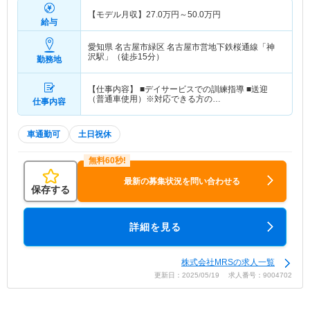
【モデル月収】
27.0
万円～
50.0
万円
給与
愛知県 名古屋市緑区
名古屋市営地下鉄桜通線「神
沢駅」（徒歩15分）
勤務地
【仕事内容】 ■デイサービスでの訓練指導 ■送迎
（普通車使用）※対応できる方の…
仕事内容
車通勤可
土日祝休
最新の募集状況を問い合わせる
保存する
詳細を見る
株式会社MRSの求人一覧
更新日：2025/05/19 求人番号：9004702