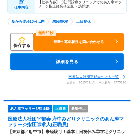
【仕事内容】 ◇訪問診療クリニックでのあん摩マッ
サージ指圧師業務全般 ・訪問診…
仕事内容
駅から徒歩10分以内
未経験OK
土日祝休
最新の募集状況を問い合わせる
保存する
詳細を見る
医療法人社団平郁会の求人一覧
更新日：2025/03/13 求人番号：9775136
あん摩マッサージ指圧師
正職員
募集停止
医療法人社団平郁会 府中みどりクリニック
のあん摩マ
ッサージ指圧師求人(正職員)
【東京都／府中市】未経験可！基本土日祝休み◎在宅クリニッ