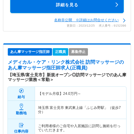
詳細を見る
名称非公開 ※詳細はお問合せください
更新日：2023/12/25 求人番号：9152396
あん摩マッサージ指圧師
正職員
募集停止
メディカル・ケア・リンク株式会社 訪問マッサージ
の
あん摩マッサージ指圧師求人(正職員)
【埼玉県/富士見市】新規オープン◎訪問マッサージでのあん摩
マッサージ業務＜常勤＞
【モデル月収】
24.0
万円～
給与
埼玉県 富士見市
東武東上線「ふじみ野駅」（徒歩7
分）
勤務地
ご利用者様のご自宅や入居施設に訪問し施術を行っ
ていただきます。
仕事内容