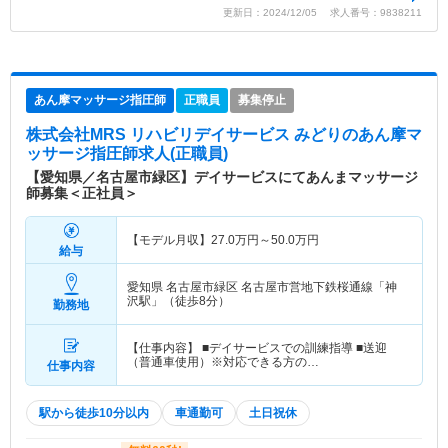
更新日：2024/12/05 求人番号：9838211
あん摩マッサージ指圧師
正職員
募集停止
株式会社MRS リハビリデイサービス みどり
のあん摩マ
ッサージ指圧師求人(正職員)
【愛知県／名古屋市緑区】デイサービスにてあんまマッサージ
師募集＜正社員＞
【モデル月収】
27.0
万円～
50.0
万円
給与
愛知県 名古屋市緑区
名古屋市営地下鉄桜通線「神
沢駅」（徒歩8分）
勤務地
【仕事内容】 ■デイサービスでの訓練指導 ■送迎
（普通車使用）※対応できる方の…
仕事内容
駅から徒歩10分以内
車通勤可
土日祝休