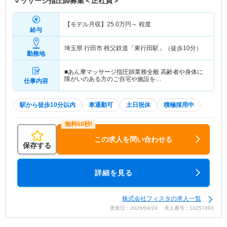
マッサージ指圧師募集＜正社員＞
【モデル月収】
25.0
万円～
程度
給与
埼玉県 行田市
秩父鉄道「東行田駅」（徒歩10分）
勤務地
■あん摩マッサージ指圧師業務全般 高齢者や身体に
障がいのある方のご自宅や施設を…
仕事内容
駅から徒歩10分以内
車通勤可
土日祝休
積極採用中
この求人を問い合わせる
保存する
詳細を見る
株式会社フィスタの求人一覧
更新日：2026/04/24 求人番号：10257493