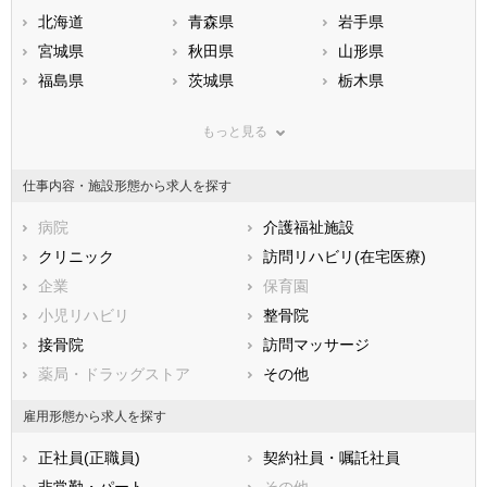
北海道
青森県
岩手県
宮城県
秋田県
山形県
福島県
茨城県
栃木県
群馬県
埼玉県
千葉県
もっと見る
東京都
神奈川県
新潟県
山梨県
長野県
富山県
仕事内容・施設形態から求人を探す
石川県
福井県
岐阜県
静岡県
病院
愛知県
介護福祉施設
三重県
滋賀県
クリニック
京都府
訪問リハビリ(在宅医療)
大阪府
兵庫県
企業
奈良県
保育園
和歌山県
鳥取県
小児リハビリ
島根県
整骨院
岡山県
広島県
接骨院
山口県
訪問マッサージ
徳島県
香川県
薬局・ドラッグストア
愛媛県
その他
高知県
福岡県
佐賀県
長崎県
雇用形態から求人を探す
熊本県
大分県
宮崎県
正社員(正職員)
契約社員・嘱託社員
鹿児島県
沖縄県
非常勤・パート
その他