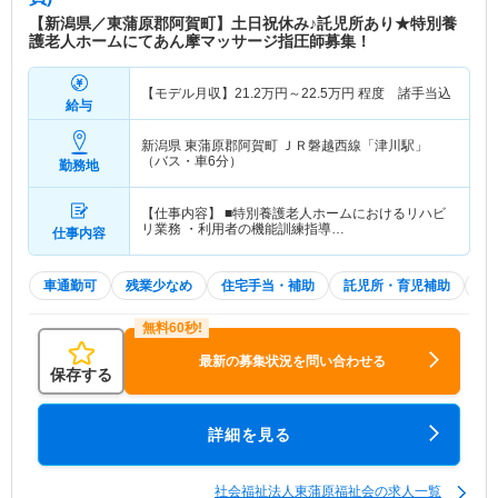
【新潟県／東蒲原郡阿賀町】土日祝休み♪託児所あり★特別養
護老人ホームにてあん摩マッサージ指圧師募集！
【モデル月収】
21.2
万円～
22.5
万円
程度 諸手当込
給与
新潟県 東蒲原郡阿賀町
ＪＲ磐越西線「津川駅」
（バス・車6分）
勤務地
【仕事内容】 ■特別養護老人ホームにおけるリハビ
リ業務 ・利用者の機能訓練指導…
仕事内容
車通勤可
残業少なめ
住宅手当・補助
託児所・育児補助
土
最新の募集状況を問い合わせる
保存する
詳細を見る
社会福祉法人東蒲原福祉会の求人一覧