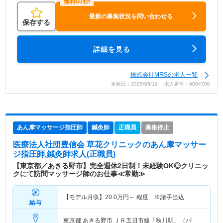
最新の募集状況を問い合わせる
保存する
詳細を見る
株式会社MRSの求人一覧
更新日：2025/05/19 求人番号：9004700
あん摩マッサージ指圧師
鍼灸師
正職員
募集停止
医療法人社団豊信会 草花クリニック
のあん摩マッサー
ジ指圧師,鍼灸師求人(正職員)
【東京都／あきる野市】完全週休2日制！未経験OK◎クリニッ
クにて訪問マッサージ師のお仕事≪常勤≫
【モデル月収】
20.0
万円～
程度 ※諸手当込
給与
東京都 あきる野市
ＪＲ五日市線「秋川駅」（バ