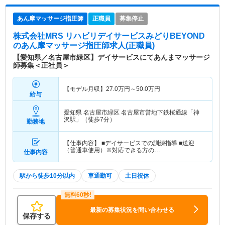
あん摩マッサージ指圧師
正職員
募集停止
株式会社MRS リハビリデイサービスみどりBEYOND
のあん摩マッサージ指圧師求人(正職員)
【愛知県／名古屋市緑区】デイサービスにてあんまマッサージ
師募集＜正社員＞
【モデル月収】
27.0
万円～
50.0
万円
給与
愛知県 名古屋市緑区
名古屋市営地下鉄桜通線「神
沢駅」（徒歩7分）
勤務地
【仕事内容】 ■デイサービスでの訓練指導 ■送迎
（普通車使用）※対応できる方の…
仕事内容
駅から徒歩10分以内
車通勤可
土日祝休
最新の募集状況を問い合わせる
保存する