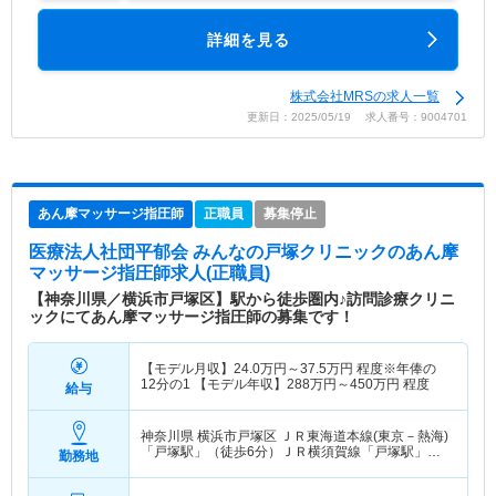
詳細を見る
株式会社MRSの求人一覧
更新日：2025/05/19 求人番号：9004701
あん摩マッサージ指圧師
正職員
募集停止
医療法人社団平郁会 みんなの戸塚クリニック
のあん摩
マッサージ指圧師求人(正職員)
【神奈川県／横浜市戸塚区】駅から徒歩圏内♪訪問診療クリニ
ックにてあん摩マッサージ指圧師の募集です！
【モデル月収】
24.0
万円～
37.5
万円
程度※年俸の
12分の1 【モデル年収】
288
万円～
450
万円
程度
給与
神奈川県 横浜市戸塚区
ＪＲ東海道本線(東京－熱海)
「戸塚駅」（徒歩6分）ＪＲ横須賀線「戸塚駅」
勤務地
（徒歩6分） 他