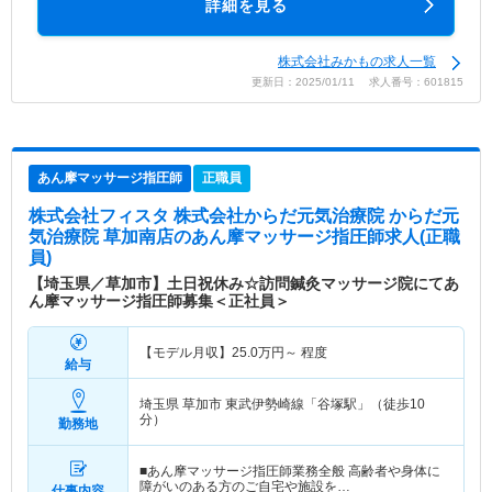
詳細を見る
株式会社みかもの求人一覧
更新日：2025/01/11 求人番号：601815
あん摩マッサージ指圧師
正職員
株式会社フィスタ 株式会社からだ元気治療院 からだ元
気治療院 草加南店
のあん摩マッサージ指圧師求人(正職
員)
【埼玉県／草加市】土日祝休み☆訪問鍼灸マッサージ院にてあ
ん摩マッサージ指圧師募集＜正社員＞
【モデル月収】
25.0
万円～
程度
給与
埼玉県 草加市
東武伊勢崎線「谷塚駅」（徒歩10
分）
勤務地
■あん摩マッサージ指圧師業務全般 高齢者や身体に
障がいのある方のご自宅や施設を…
仕事内容