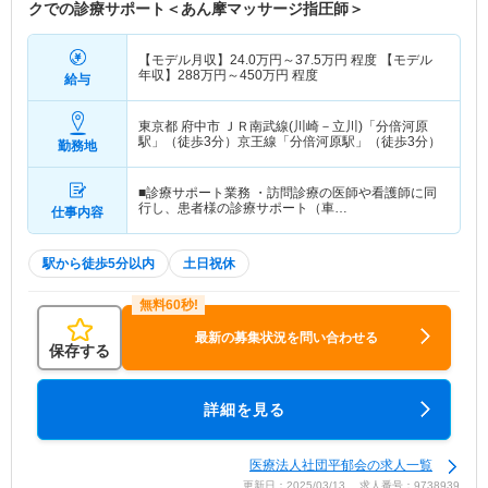
クでの診療サポート＜あん摩マッサージ指圧師＞
【モデル月収】
24.0
万円～
37.5
万円
程度 【モデル
年収】
288
万円～
450
万円
程度
給与
東京都 府中市
ＪＲ南武線(川崎－立川)「分倍河原
駅」（徒歩3分）京王線「分倍河原駅」（徒歩3分）
勤務地
■診療サポート業務 ・訪問診療の医師や看護師に同
行し、患者様の診療サポート（車…
仕事内容
駅から徒歩5分以内
土日祝休
最新の募集状況を問い合わせる
保存する
詳細を見る
医療法人社団平郁会の求人一覧
更新日：2025/03/13 求人番号：9738939