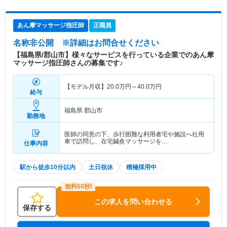
あん摩マッサージ指圧師
正職員
名称非公開
※詳細はお問合せください
【福島県/郡山市】様々なサービスを行っている企業でのあん摩
マッサージ指圧師さんの募集です♪
【モデル月収】
20.0
万円～
40.0
万円
給与
福島県 郡山市
勤務地
医師の同意の下、歩行困難な利用者宅や施設へ社用
車で訪問し、在宅鍼灸マッサージを…
仕事内容
駅から徒歩10分以内
土日祝休
積極採用中
この求人を問い合わせる
保存する