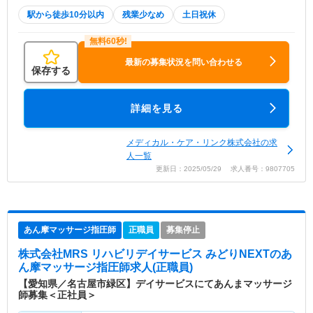
駅から徒歩10分以内
残業少なめ
土日祝休
最新の募集状況を問い合わせる
保存する
詳細を見る
メディカル・ケア・リンク株式会社の求
人一覧
更新日：2025/05/29 求人番号：9807705
あん摩マッサージ指圧師
正職員
募集停止
株式会社MRS リハビリデイサービス みどりNEXT
のあ
ん摩マッサージ指圧師求人(正職員)
【愛知県／名古屋市緑区】デイサービスにてあんまマッサージ
師募集＜正社員＞