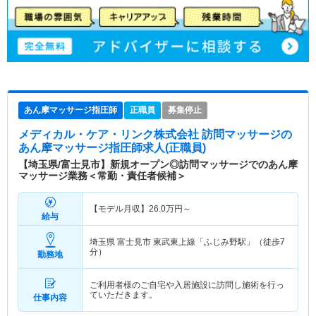
あん摩マッサージ指圧師
正職員
募集停止
メディカル・ケア・リンク株式会社 訪問マッサージ
の
あん摩マッサージ指圧師求人(正職員)
【埼玉県/富士見市】新規オープン◎訪問マッサージでのあん摩
マッサージ業務＜常勤・責任者候補＞
【モデル月収】
26.0
万円～
給与
埼玉県 富士見市
東武東上線「ふじみ野駅」（徒歩7
分）
勤務地
ご利用者様のご自宅や入居施設に訪問し施術を行っ
ていただきます。
仕事内容