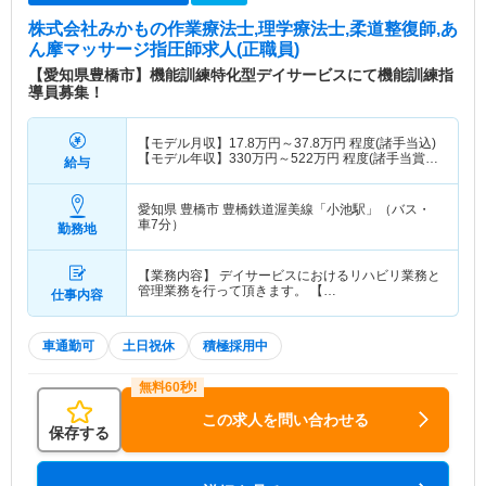
株式会社みかも
の作業療法士,理学療法士,柔道整復師,あ
ん摩マッサージ指圧師求人(正職員)
【愛知県豊橋市】機能訓練特化型デイサービスにて機能訓練指
導員募集！
【モデル月収】
17.8
万円～
37.8
万円
程度(諸手当込)
【モデル年収】
330
万円～
522
万円
程度(諸手当賞与
給与
込)
愛知県 豊橋市
豊橋鉄道渥美線「小池駅」（バス・
車7分）
勤務地
【業務内容】 デイサービスにおけるリハビリ業務と
管理業務を行って頂きます。 【…
仕事内容
車通勤可
土日祝休
積極採用中
この求人を問い合わせる
保存する