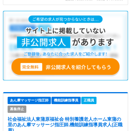
あん摩マッサージ指圧師
機能訓練指導員
正職員
募集停止
社会福祉法人東蒲原福祉会 特別養護老人ホーム東蒲の
里
のあん摩マッサージ指圧師,機能訓練指導員求人(正職
員)