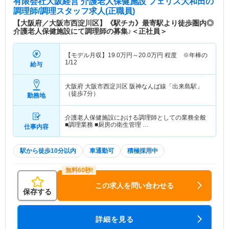
有限会社大阪経営 介護老人保健施設 フェリス大和田
の
調理師/調理スタッフ求人(正職員)
【大阪府／大阪市西淀川区】《駅チカ》最寄駅より徒歩圏内◎
介護老人保健施設にて調理師の募集♪＜正社員＞
【モデル月収】
19.0
万円～
20.0
万円
程度 ※年棒の
1/12
給与
大阪府 大阪市西淀川区
阪神なんば線「出来島駅」
（徒歩7分）
勤務地
介護老人保健施設における調理師としての業務全般
■調理業務 ■厨房の衛生管理 …
仕事内容
駅から徒歩10分以内
車通勤可
積極採用中
この求人を問い合わせる
保存する
詳細を見る