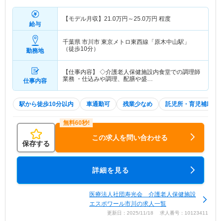
【モデル月収】
21.0
万円～
25.0
万円
程度
給与
千葉県 市川市
東京メトロ東西線「原木中山駅」
（徒歩10分）
勤務地
【仕事内容】 ◇介護老人保健施設内食堂での調理師
業務 ・仕込みや調理、配膳や盛…
仕事内容
駅から徒歩10分以内
車通勤可
残業少なめ
託児所・育児補助
この求人を問い合わせる
保存する
詳細を見る
医療法人社団寿光会 介護老人保健施設
エスポワール市川の求人一覧
更新日：2025/11/18 求人番号：10123411