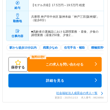
【モデル月収】
17.5
万円～
19.5
万円
程度
給与
兵庫県 神戸市中央区
阪神本線「神戸三宮(阪神)駅」
（徒歩8分）
勤務地
■高齢者介護施設における調理業務 ・昼食、夕食の
調理業務（昼食250食、夕食2…
仕事内容
駅から徒歩10分以内
残業少なめ
住宅手当・補助
積極採用中
この求人を問い合わせる
保存する
詳細を見る
社会福祉法人成晃会の求人一覧
更新日：2025/11/13 求人番号：9824864