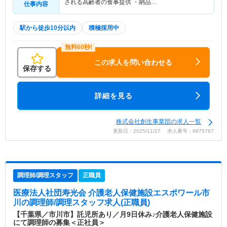
される高齢者の食事提供 ・納品…
仕事内容
駅から徒歩10分以内
積極採用中
この求人を問い合わせる
保存する
詳細を見る
株式会社創生事業団の求人一覧
更新日：2025/11/27 求人番号：9875767
調理師/調理スタッフ
正職員
医療法人社団寿光会 介護老人保健施設エスポワール市
川
の調理師/調理スタッフ求人(正職員)
【千葉県／市川市】託児所あり／月9日休み♪介護老人保健施設
にて調理師の募集＜正社員＞