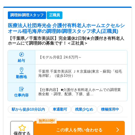
調理師/調理スタッフ
正職員
医療法人社団寿光会 介護付有料老人ホームエクセルシ
オール稲毛海岸
の調理師/調理スタッフ求人(正職員)
【千葉県／千葉市美浜区】完全週休2日制★介護付き有料老人
ホームにて調理師の募集です！＜正社員＞
【モデル月収】
24.6
万円～
給与
千葉県 千葉市美浜区
ＪＲ京葉線(東京－蘇我)「稲毛
海岸駅」（徒歩10分）
勤務地
【仕事内容】 ■介護付き有料老人ホームでの調理業
務全般 ・調理、配膳、下膳、盛…
仕事内容
駅から徒歩10分以内
車通勤可
残業少なめ
積極採用中
この求人を問い合わせる
保存する