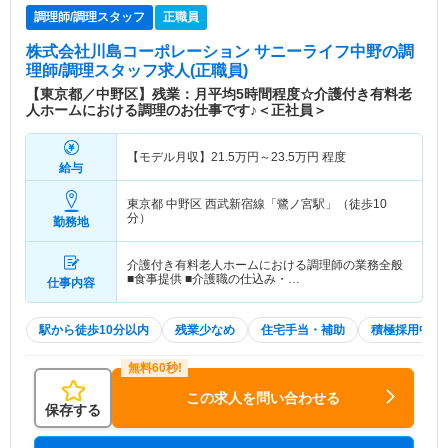
調理師/調理スタッフ
正職員
株式会社川島コーポレーション サニーライフ中野
の調
理師/調理スタッフ求人(正職員)
【東京都／中野区】残業：月平均5時間程度☆介護付き有料老
人ホームにおける調理のお仕事です♪＜正社員＞
【モデル月収】
21.5
万円～
23.5
万円
程度
給与
東京都 中野区
西武新宿線「鷺ノ宮駅」（徒歩10
分）
勤務地
介護付き有料老人ホームにおける調理師の業務全般
■食事提供 ■介護職の仕込み・…
仕事内容
駅から徒歩10分以内
残業少なめ
住宅手当・補助
積極採用中
この求人を問い合わせる
保存する