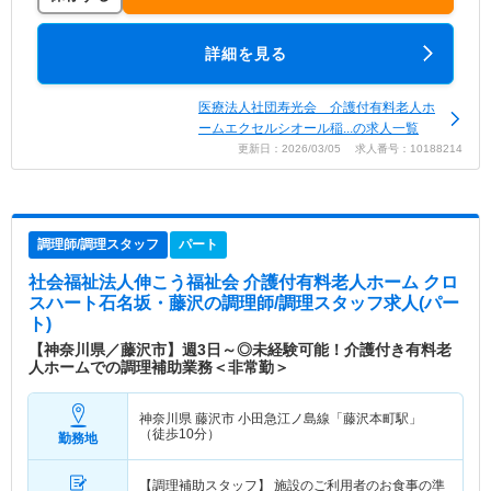
詳細を見る
医療法人社団寿光会 介護付有料老人ホ
ームエクセルシオール稲...の求人一覧
更新日：2026/03/05 求人番号：10188214
調理師/調理スタッフ
パート
社会福祉法人伸こう福祉会 介護付有料老人ホーム クロ
スハート石名坂・藤沢
の調理師/調理スタッフ求人(パー
ト)
【神奈川県／藤沢市】週3日～◎未経験可能！介護付き有料老
人ホームでの調理補助業務＜非常勤＞
神奈川県 藤沢市
小田急江ノ島線「藤沢本町駅」
（徒歩10分）
勤務地
【調理補助スタッフ】 施設のご利用者のお食事の準