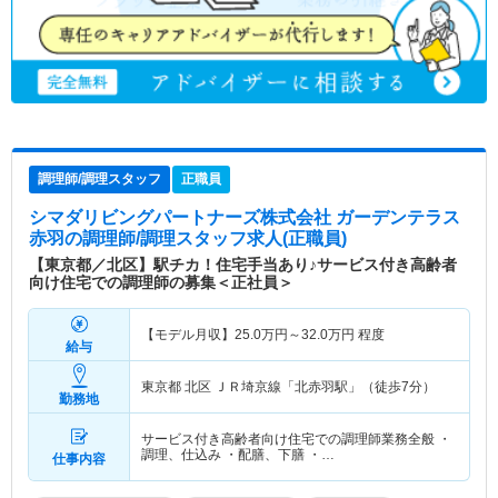
調理師/調理スタッフ
正職員
シマダリビングパートナーズ株式会社 ガーデンテラス
赤羽
の調理師/調理スタッフ求人(正職員)
【東京都／北区】駅チカ！住宅手当あり♪サービス付き高齢者
向け住宅での調理師の募集＜正社員＞
【モデル月収】
25.0
万円～
32.0
万円
程度
給与
東京都 北区
ＪＲ埼京線「北赤羽駅」（徒歩7分）
勤務地
サービス付き高齢者向け住宅での調理師業務全般 ・
調理、仕込み ・配膳、下膳 ・…
仕事内容