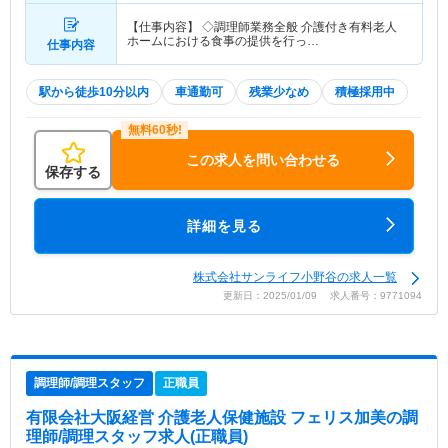
【仕事内容】 ◇調理師業務全般 介護付き有料老人
ホームにおける食事の提供を行っ…
仕事内容
駅から徒歩10分以内
車通勤可
残業少なめ
積極採用中
この求人を問い合わせる
保存する
詳細を見る
株式会社サンライフ小野谷の求人一覧
更新日：2025/01/09 求人番号：9771094
調理師/調理スタッフ
正職員
有限会社大阪経営 介護老人保健施設 フェリス加美
の調
理師/調理スタッフ求人(正職員)