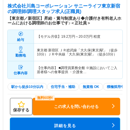
株式会社川島コーポレーション サニーライフ東京新宿
の調理師/調理スタッフ求人(正職員)
【東京都／新宿区】昇給・賞与制度あり◆介護付き有料老人ホ
ームにおける調理師のお仕事です♪＜正社員＞
【モデル月収】
19.2
万円～
20.0
万円
程度
給与
東京都 新宿区
ＪＲ総武線「大久保(東京)駅」（徒歩
10分）ＪＲ中央線「大久保(東京)駅」（徒歩10分）
勤務地
【仕事内容】 ■調理員業務全般 ※施設においてご入
居者様への食事提供 ・介護食…
仕事内容
駅から徒歩10分以内
住宅手当・補助
無資格 OK
積極採用中
この求人を問い合わせる
保存する
詳細を見る