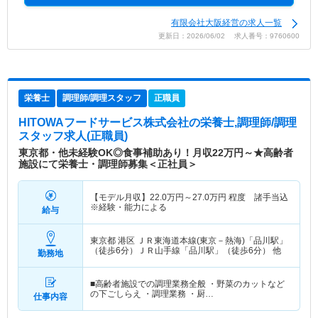
有限会社大阪経営の求人一覧
更新日：2026/06/02 求人番号：9760600
栄養士
調理師/調理スタッフ
正職員
HITOWAフードサービス株式会社
の栄養士,調理師/調理
スタッフ求人(正職員)
東京都・他未経験OK◎食事補助あり！月収22万円～★高齢者
施設にて栄養士・調理師募集＜正社員＞
【モデル月収】
22.0
万円～
27.0
万円
程度 諸手当込
※経験・能力による
給与
東京都 港区
ＪＲ東海道本線(東京－熱海)「品川駅」
（徒歩6分）ＪＲ山手線「品川駅」（徒歩6分） 他
勤務地
■高齢者施設での調理業務全般 ・野菜のカットなど
の下ごしらえ ・調理業務 ・厨…
仕事内容