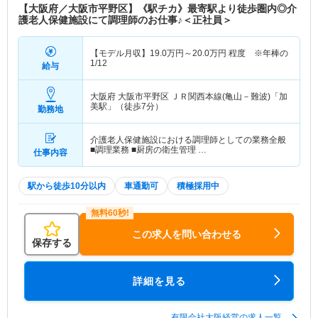
【大阪府／大阪市平野区】《駅チカ》最寄駅より徒歩圏内◎介
護老人保健施設にて調理師のお仕事♪＜正社員＞
【モデル月収】
19.0
万円～
20.0
万円
程度 ※年棒の
1/12
給与
大阪府 大阪市平野区
ＪＲ関西本線(亀山－難波)「加
美駅」（徒歩7分）
勤務地
介護老人保健施設における調理師としての業務全般
■調理業務 ■厨房の衛生管理 …
仕事内容
駅から徒歩10分以内
車通勤可
積極採用中
この求人を問い合わせる
保存する
詳細を見る
有限会社大阪経営の求人一覧