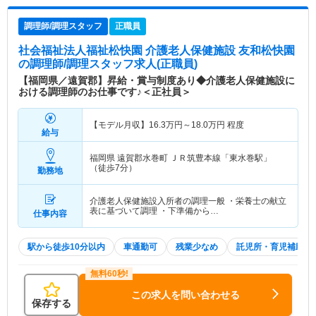
調理師/調理スタッフ
正職員
社会福祉法人福祉松快園 介護老人保健施設 友和松快園
の調理師/調理スタッフ求人(正職員)
【福岡県／遠賀郡】昇給・賞与制度あり◆介護老人保健施設に
おける調理師のお仕事です♪＜正社員＞
【モデル月収】
16.3
万円～
18.0
万円
程度
給与
福岡県 遠賀郡水巻町
ＪＲ筑豊本線「東水巻駅」
（徒歩7分）
勤務地
介護老人保健施設入所者の調理一般 ・栄養士の献立
表に基づいて調理 ・下準備から…
仕事内容
駅から徒歩10分以内
車通勤可
残業少なめ
託児所・育児補助
この求人を問い合わせる
保存する