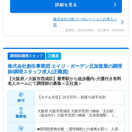
詳細を見る
株式会社川島コーポレーションの求人一
覧
更新日：2026/03/05 求人番号：9781802
調理師/調理スタッフ
正職員
株式会社創生事業団 エイジ・ガーデン北加賀屋
の調理
師/調理スタッフ求人(正職員)
【大阪府／大阪市西成区】最寄駅から徒歩圏内♪介護付き有料
老人ホームにて調理師の募集＜正社員＞
【モデル月収】
18.0
万円～
程度※諸手当別
給与
大阪府 大阪市西成区
大阪市営四つ橋線「玉出駅」
（徒歩8分）大阪市営四つ橋線「北加賀屋駅」（徒
勤務地
歩8分）
■調理師業務全般 ・調理補助との連携を図り、入居