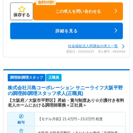
この求人を問い合わせる
保存する
詳細を見る
社会福祉法人同朋会の求人一覧
更新日：2024/03/25 求人番号：9843446
調理師/調理スタッフ
正職員
株式会社川島コーポレーション サニーライフ大阪平野
の調理師/調理スタッフ求人(正職員)
【大阪府／大阪市平野区】昇給・賞与制度あり☆介護付き有料
老人ホームにおける調理師業務＜正社員＞
【モデル月収】
21.4
万円～
23.0
万円
程度
給与
大阪府 大阪市平野区
ＪＲおおさか東線「衣摺加美