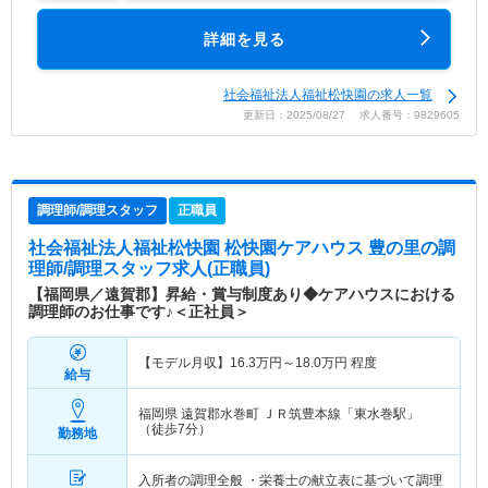
詳細を見る
社会福祉法人福祉松快園の求人一覧
更新日：2025/08/27 求人番号：9829605
調理師/調理スタッフ
正職員
社会福祉法人福祉松快園 松快園ケアハウス 豊の里
の調
理師/調理スタッフ求人(正職員)
【福岡県／遠賀郡】昇給・賞与制度あり◆ケアハウスにおける
調理師のお仕事です♪＜正社員＞
【モデル月収】
16.3
万円～
18.0
万円
程度
給与
福岡県 遠賀郡水巻町
ＪＲ筑豊本線「東水巻駅」
（徒歩7分）
勤務地
入所者の調理全般 ・栄養士の献立表に基づいて調理