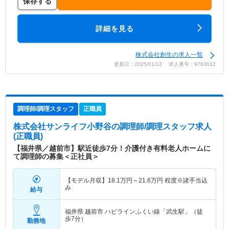
保存する
詳細を見る
株式会社創生の求人一覧
更新日：2025/01/12 求人番号：9763012
調理師/調理スタッフ
正職員
株式会社サンライフ小野谷
の調理師/調理スタッフ求人
(正職員)
【福井県／越前市】駅近徒歩7分！介護付き有料老人ホームに
て調理師の募集＜正社員＞
【モデル月収】
18.1
万円～
21.6
万円
程度※諸手当込
み
給与
福井県 越前市
ハピラインふくい線「武生駅」（徒
歩7分）
勤務地