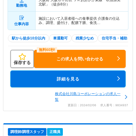
北駅」（徒歩8分）
勤務地
施設において入居者様への食事提供 介護食の仕込
み、調理、盛付け、配膳下膳、食洗…
仕事内容
駅から徒歩10分以内
車通勤可
残業少なめ
住宅手当・補助
この求人を問い合わせる
保存する
詳細を見る
株式会社川島コーポレーションの求人一
覧
更新日：2024/02/06 求人番号：9834937
調理師/調理スタッフ
正職員