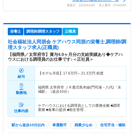
更新日：2025/01/08 求人番号：9760595
栄養士
調理師/調理スタッフ
正職員
社会福祉法人同朋会 ケアハウス同朋
の栄養士,調理師/調
理スタッフ求人(正職員)
【福岡県／太宰府市】賞与4.0ヶ月分の支給実績あり◆ケアハ
ウスにおける調理員のお仕事です♪＜正社員＞
【モデル月収】
17.6
万円～
21.3
万円
程度
給与
福岡県 太宰府市
ＪＲ鹿児島本線(門司港－八代)「水
城駅」（徒歩10分）
勤務地
ケアハウスにおける調理員としての業務全般 ■調理
業務 ■食事の提供 ■衛生管理…
仕事内容
駅から徒歩10分以内
車通勤可
残業少なめ
住宅手当・補助