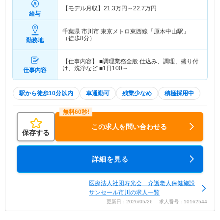
【モデル月収】
21.3
万円～
22.7
万円
給与
千葉県 市川市
東京メトロ東西線「原木中山駅」
（徒歩8分）
勤務地
【仕事内容】 ■調理業務全般 仕込み、調理、盛り付
け、洗浄など ■1日100～…
仕事内容
駅から徒歩10分以内
車通勤可
残業少なめ
積極採用中
この求人を問い合わせる
保存する
詳細を見る
医療法人社団寿光会 介護老人保健施設
サンセール市川の求人一覧
更新日：2026/05/26 求人番号：10162544