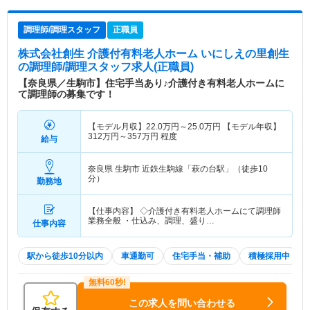
調理師/調理スタッフ
正職員
株式会社創生 介護付有料老人ホーム いにしえの里創生
の調理師/調理スタッフ求人(正職員)
【奈良県／生駒市】住宅手当あり♪介護付き有料老人ホームに
て調理師の募集です！
【モデル月収】
22.0
万円～
25.0
万円
【モデル年収】
312
万円～
357
万円
程度
給与
奈良県 生駒市
近鉄生駒線「萩の台駅」（徒歩10
分）
勤務地
【仕事内容】 ◇介護付き有料老人ホームにて調理師
業務全般 ・仕込み、調理、盛り…
仕事内容
駅から徒歩10分以内
車通勤可
住宅手当・補助
積極採用中
この求人を問い合わせる