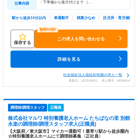
・下準備から後片付けまで （…
仕事内容
駅から徒歩10分以内
車通勤可
残業少なめ
託児所・育児補助
この求人を問い合わせる
保存する
詳細を見る
社会福祉法人福祉松快園の求人一覧
更新日：2025/08/01 求人番号：9829604
調理師/調理スタッフ
正職員
株式会社マルワ 特別養護老人ホーム たちばなの里 別館
永楽
の調理師/調理スタッフ求人(正職員)
【大阪府／東大阪市】マイカー通勤可！最寄り駅から徒歩圏内
☆特別養護老人ホームにて調理師募集〈正社員〉