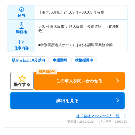
【モデル月収】
24.0
万円～
30.0
万円
程度
給与
大阪府 東大阪市
近鉄大阪線「俊徳道駅」（徒歩9
分）
勤務地
■特別養護老人ホームにおける調理師業務全般
仕事内容
駅から徒歩10分以内
車通勤可
積極採用中
この求人を問い合わせる
保存する
詳細を見る
株式会社マルワの求人一覧
更新日：2025/01/14 求人番号：9863729