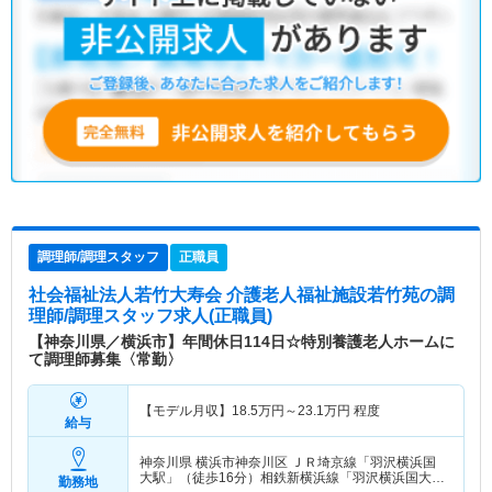
調理師/調理スタッフ
正職員
社会福祉法人若竹大寿会 介護老人福祉施設若竹苑
の調
理師/調理スタッフ求人(正職員)
【神奈川県／横浜市】年間休日114日☆特別養護老人ホームに
て調理師募集〈常勤〉
【モデル月収】
18.5
万円～
23.1
万円
程度
給与
神奈川県 横浜市神奈川区
ＪＲ埼京線「羽沢横浜国
大駅」（徒歩16分）相鉄新横浜線「羽沢横浜国大
勤務地