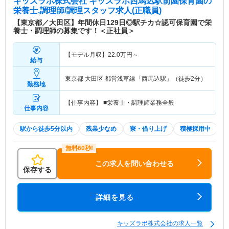
キッズラボ株式会社 キッズラボ西馬込駅前園保育園
の
栄養士,調理師/調理スタッフ求人(正職員)
【東京都／大田区】年間休日129日◎駅チカ☆認可保育園で栄
養士・調理師の募集です！＜正社員＞
【モデル月収】
22.0
万円～
給与
東京都 大田区
都営浅草線「西馬込駅」（徒歩2分）
勤務地
【仕事内容】 ■栄養士・調理師業務全般
仕事内容
駅から徒歩5分以内
残業少なめ
寮・借り上げ
積極採用中
この求人を問い合わせる
保存する
詳細を見る
キッズラボ株式会社の求人一覧