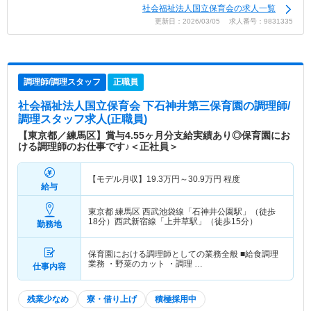
社会福祉法人国立保育会の求人一覧
更新日：2026/03/05 求人番号：9831335
調理師/調理スタッフ
正職員
社会福祉法人国立保育会 下石神井第三保育園
の調理師/
調理スタッフ求人(正職員)
【東京都／練馬区】賞与4.55ヶ月分支給実績あり◎保育園にお
ける調理師のお仕事です♪＜正社員＞
【モデル月収】
19.3
万円～
30.9
万円
程度
給与
東京都 練馬区
西武池袋線「石神井公園駅」（徒歩
18分）西武新宿線「上井草駅」（徒歩15分）
勤務地
保育園における調理師としての業務全般 ■給食調理
業務 ・野菜のカット ・調理 …
仕事内容
残業少なめ
寮・借り上げ
積極採用中