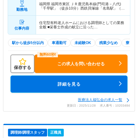
福岡県 福岡市東区
ＪＲ鹿児島本線(門司港－八代)
「千早駅」（徒歩10分）西鉄貝塚線「名島駅」（徒
勤務地
歩1分）
住宅型有料老人ホームにおける調理師としての業務
全般 ■栄養士作成の献立に沿った…
仕事内容
駅から徒歩5分以内
車通勤可
未経験OK
残業少なめ
寮・借
この求人を問い合わせる
保存する
詳細を見る
医療法人福弘会の求人一覧
更新日：2025/11/28 求人番号：10203484
調理師/調理スタッフ
正職員