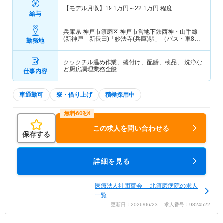
【モデル月収】
19.1
万円～
22.1
万円
程度
給与
兵庫県 神戸市須磨区
神戸市営地下鉄西神・山手線
(新神戸－新長田)「妙法寺(兵庫)駅」（バス・車8
勤務地
分）
クックチル温め作業、盛付け、配膳、検品、 洗浄な
ど厨房調理業務全般
仕事内容
車通勤可
寮・借り上げ
積極採用中
この求人を問い合わせる
保存する
詳細を見る
医療法人社団菫会 北須磨病院の求人
一覧
更新日：2026/06/23 求人番号：9824522