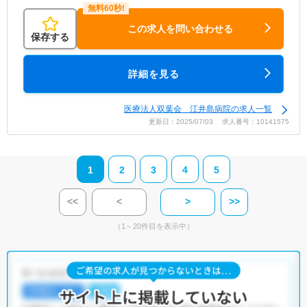
この求人を問い合わせる
保存する
詳細を見る
医療法人双葉会 江井島病院の求人一覧
更新日：2025/07/03 求人番号：10141575
1
2
3
4
5
<<
<
>
>>
（1～20件目を表示中）