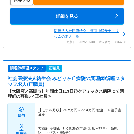
詳細を見る
医療法人社団澄鈴会 箕面神経サナトリ
ウムの求人一覧
更新日：2025/09/30 求人番号：9834768
調理師/調理スタッフ
正職員
社会医療法人祐生会 みどりヶ丘病院
の調理師/調理スタ
ッフ求人(正職員)
【大阪府／高槻市】年間休日113日◎ケアミックス病院にて調
理師の募集♪＜正社員＞
【モデル月収】
20.5
万円～
22.4
万円
程度 ※諸手当
込み
給与
大阪府 高槻市
ＪＲ東海道本線(米原－神戸)「高槻
駅」（バス・車5分）
勤務地