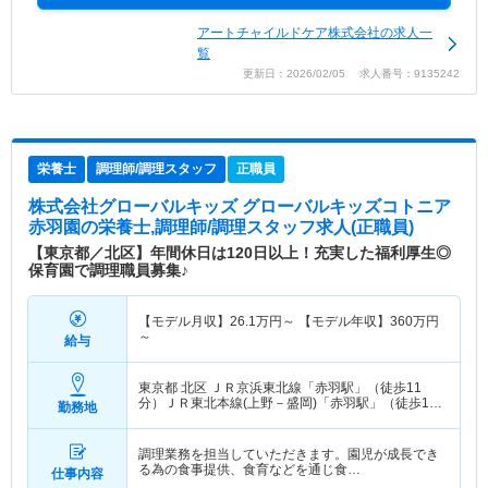
アートチャイルドケア株式会社の求人一
覧
更新日：2026/02/05 求人番号：9135242
栄養士
調理師/調理スタッフ
正職員
株式会社グローバルキッズ グローバルキッズコトニア
赤羽園
の栄養士,調理師/調理スタッフ求人(正職員)
【東京都／北区】年間休日は120日以上！充実した福利厚生◎
保育園で調理職員募集♪
【モデル月収】
26.1
万円～
【モデル年収】
360
万円
～
給与
東京都 北区
ＪＲ京浜東北線「赤羽駅」（徒歩11
分）ＪＲ東北本線(上野－盛岡)「赤羽駅」（徒歩11
勤務地
分） 他
調理業務を担当していただきます。園児が成長でき
る為の食事提供、食育などを通じ食…
仕事内容