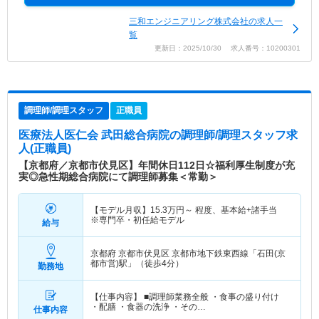
三和エンジニアリング株式会社の求人一
覧
更新日：2025/10/30 求人番号：10200301
調理師/調理スタッフ
正職員
医療法人医仁会 武田総合病院
の調理師/調理スタッフ求
人(正職員)
【京都府／京都市伏見区】年間休日112日☆福利厚生制度が充
実◎急性期総合病院にて調理師募集＜常勤＞
【モデル月収】
15.3
万円～
程度、基本給+諸手当
※専門卒・初任給モデル
給与
京都府 京都市伏見区
京都市地下鉄東西線「石田(京
都市営)駅」（徒歩4分）
勤務地
【仕事内容】 ■調理師業務全般 ・食事の盛り付け
・配膳 ・食器の洗浄 ・その…
仕事内容