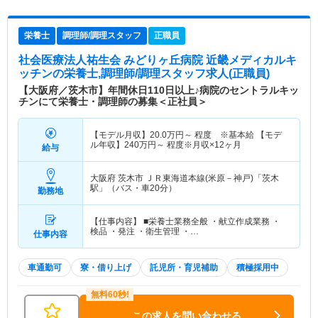
栄養士
調理師/調理スタッフ
正職員
社会医療法人祐生会 みどりヶ丘病院 近畿メディカルキ
ッチン
の栄養士,調理師/調理スタッフ求人(正職員)
【大阪府／茨木市】年間休日110日以上♪病院のセントラルキッ
チンにて栄養士・調理師の募集＜正社員＞
【モデル月収】
20.0
万円～
程度 ※基本給 【モデ
ル年収】
240
万円～
程度※月収×12ヶ月
給与
大阪府 茨木市
ＪＲ東海道本線(米原－神戸)「茨木
駅」（バス・車20分）
勤務地
【仕事内容】 ■栄養士業務全般 ・献立作成業務 ・
検品 ・発注 ・衛生管理 ・…
仕事内容
車通勤可
寮・借り上げ
託児所・育児補助
積極採用中
この求人を問い合わせる