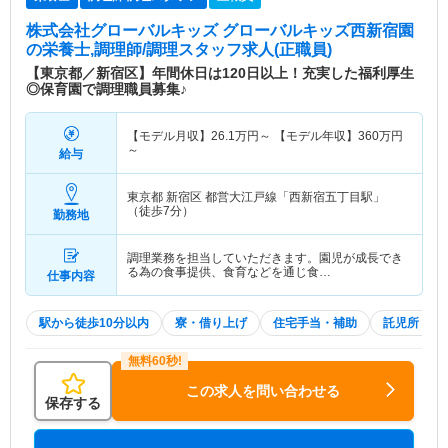
株式会社グローバルキッズ グローバルキッズ西新宿園
の栄養士,調理師/調理スタッフ求人(正職員)
【東京都／新宿区】年間休日は120日以上！充実した福利厚生
◎保育園で調理職員募集♪
【モデル月収】
26.1
万円～
【モデル年収】
360
万円
～
給与
東京都 新宿区
都営大江戸線「西新宿五丁目駅」
（徒歩7分）
勤務地
調理業務を担当していただきます。園児が成長でき
る為の食事提供、食育などを通じ食…
仕事内容
駅から徒歩10分以内
寮・借り上げ
住宅手当・補助
託児所・育
この求人を問い合わせる
保存する