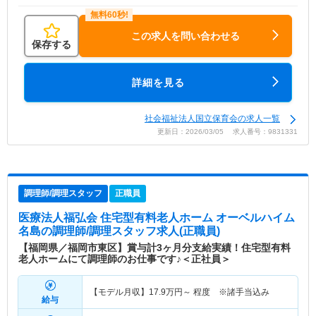
この求人を問い合わせる
保存する
詳細を見る
社会福祉法人国立保育会の求人一覧
更新日：2026/03/05 求人番号：9831331
調理師/調理スタッフ
正職員
医療法人福弘会 住宅型有料老人ホーム オーベルハイム
名島
の調理師/調理スタッフ求人(正職員)
【福岡県／福岡市東区】賞与計3ヶ月分支給実績！住宅型有料
老人ホームにて調理師のお仕事です♪＜正社員＞
【モデル月収】
17.9
万円～
程度 ※諸手当込み
給与