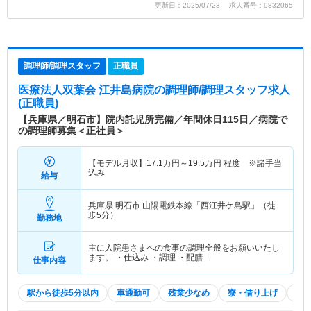
更新日：2025/07/23 求人番号：9832065
調理師/調理スタッフ
正職員
医療法人双葉会 江井島病院
の調理師/調理スタッフ求人
(正職員)
【兵庫県／明石市】院内託児所完備／年間休日115日／病院で
の調理師募集＜正社員＞
【モデル月収】
17.1
万円～
19.5
万円
程度 ※諸手当
込み
給与
兵庫県 明石市
山陽電鉄本線「西江井ケ島駅」（徒
歩5分）
勤務地
主に入院患さまへの食事の調理全般をお願いいたし
ます。 ・仕込み ・調理 ・配膳…
仕事内容
駅から徒歩5分以内
車通勤可
残業少なめ
寮・借り上げ
託