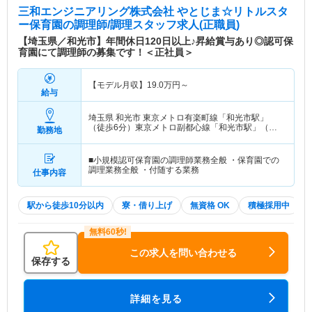
三和エンジニアリング株式会社 やとじま☆リトルスタ
ー保育園
の調理師/調理スタッフ求人(正職員)
【埼玉県／和光市】年間休日120日以上♪昇給賞与あり◎認可保
育園にて調理師の募集です！＜正社員＞
【モデル月収】
19.0
万円～
給与
埼玉県 和光市
東京メトロ有楽町線「和光市駅」
（徒歩6分）東京メトロ副都心線「和光市駅」（徒
勤務地
歩6分） 他
■小規模認可保育園の調理師業務全般 ・保育園での
調理業務全般 ・付随する業務
仕事内容
駅から徒歩10分以内
寮・借り上げ
無資格 OK
積極採用中
この求人を問い合わせる
保存する
詳細を見る