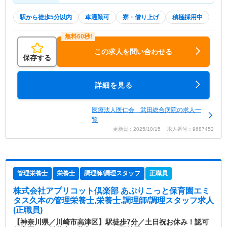
駅から徒歩5分以内
車通勤可
寮・借り上げ
積極採用中
この求人を問い合わせる
保存する
詳細を見る
医療法人医仁会 武田総合病院の求人一
覧
更新日：2025/10/15 求人番号：9687452
管理栄養士
栄養士
調理師/調理スタッフ
正職員
株式会社アプリコット倶楽部 あぷりこっと保育園エミ
タス久本
の管理栄養士,栄養士,調理師/調理スタッフ求人
(正職員)
【神奈川県／川崎市高津区】駅徒歩7分／土日祝お休み！認可