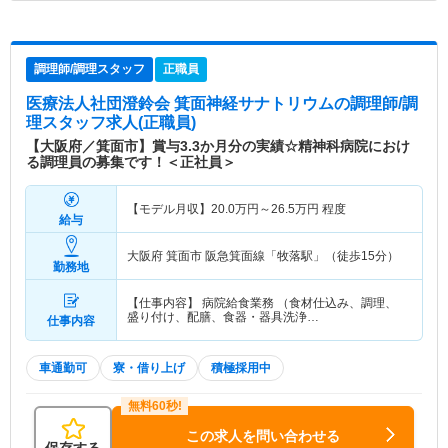
調理師/調理スタッフ
正職員
医療法人社団澄鈴会 箕面神経サナトリウム
の調理師/調
理スタッフ求人(正職員)
【大阪府／箕面市】賞与3.3か月分の実績☆精神科病院におけ
る調理員の募集です！＜正社員＞
【モデル月収】
20.0
万円～
26.5
万円
程度
給与
大阪府 箕面市
阪急箕面線「牧落駅」（徒歩15分）
勤務地
【仕事内容】 病院給食業務 （食材仕込み、調理、
盛り付け、配膳、食器・器具洗浄…
仕事内容
車通勤可
寮・借り上げ
積極採用中
この求人を問い合わせる
保存する