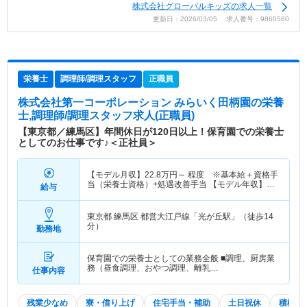
株式会社グローバルキッズの求人一覧
更新日：2026/03/05 求人番号：9860580
栄養士
調理師/調理スタッフ
正職員
株式会社第一コーポレーション みらいく田柄園
の栄養
士,調理師/調理スタッフ求人(正職員)
【東京都／練馬区】年間休日が120日以上！保育園での栄養士
としてのお仕事です♪＜正社員＞
【モデル月収】
22.8
万円～
程度 ※基本給＋資格手
当（栄養士資格）+処遇改善手当 【モデル年収】
給与
346
万円～
程度 ※月収×12ヶ月＋賞与3.6ヶ月想定
東京都 練馬区
都営大江戸線「光が丘駅」（徒歩14
分）
勤務地
保育園での栄養士としての業務全般 ■調理、厨房業
務（昼食調理、おやつ調理、離乳…
仕事内容
残業少なめ
寮・借り上げ
住宅手当・補助
土日祝休
積極採