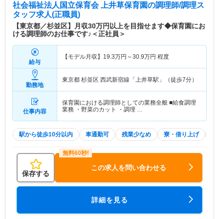
社会福祉法人国立保育会 上井草保育園
の調理師/調理ス
タッフ求人(正職員)
【東京都／杉並区】月収30万円以上を目指せます◆保育園にお
ける調理師のお仕事です♪＜正社員＞
【モデル月収】
19.3
万円～
30.9
万円
程度
給与
東京都 杉並区
西武新宿線「上井草駅」（徒歩7分）
勤務地
保育園における調理師としての業務全般 ■給食調理
業務 ・野菜のカット ・調理 …
仕事内容
駅から徒歩10分以内
車通勤可
残業少なめ
寮・借り上げ
積
この求人を問い合わせる
保存する
詳細を見る