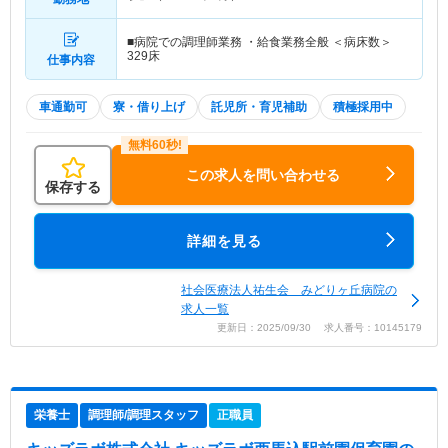
■病院での調理師業務 ・給食業務全般 ＜病床数＞
329床
仕事内容
車通勤可
寮・借り上げ
託児所・育児補助
積極採用中
この求人を問い合わせる
保存する
詳細を見る
社会医療法人祐生会 みどりヶ丘病院の
求人一覧
更新日：2025/09/30 求人番号：10145179
栄養士
調理師/調理スタッフ
正職員