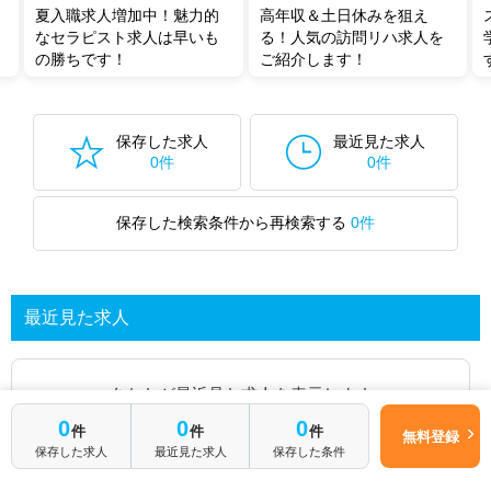
夏入職求人増加中！魅力的
高年収＆土日休みを狙え
なセラピスト求人は早いも
る！人気の訪問リハ求人を
の勝ちです！
ご紹介します！
保存した求人
最近見た求人
0件
0件
保存した検索条件から再検索する
0件
最近見た求人
あなたが最近見た求人を表示します
0
0
0
件
件
件
無料登録
求人を探してみる
保存した求人
最近見た求人
保存した条件