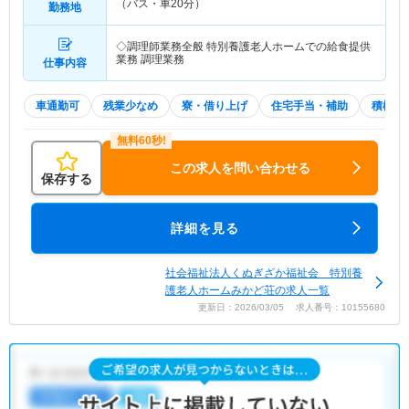
（バス・車20分）
勤務地
◇調理師業務全般 特別養護老人ホームでの給食提供
業務 調理業務
仕事内容
車通勤可
残業少なめ
寮・借り上げ
住宅手当・補助
積極採
この求人を問い合わせる
保存する
詳細を見る
社会福祉法人くぬぎざか福祉会 特別養
護老人ホームみかど荘の求人一覧
更新日：2026/03/05 求人番号：10155680