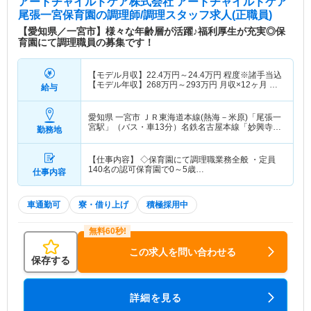
アートチャイルドケア株式会社 アートチャイルドケア
尾張一宮保育園
の調理師/調理スタッフ求人(正職員)
【愛知県／一宮市】様々な年齢層が活躍♪福利厚生が充実◎保
育園にて調理職員の募集です！
【モデル月収】
22.4
万円～
24.4
万円
程度※諸手当込
【モデル年収】
268
万円～
293
万円
月収×12ヶ月 賞
給与
与別
愛知県 一宮市
ＪＲ東海道本線(熱海－米原)「尾張一
宮駅」（バス・車13分）名鉄名古屋本線「妙興寺
勤務地
駅」（徒歩17分）
【仕事内容】 ◇保育園にて調理職業務全般 ・定員
140名の認可保育園で0～5歳…
仕事内容
車通勤可
寮・借り上げ
積極採用中
この求人を問い合わせる
保存する
詳細を見る