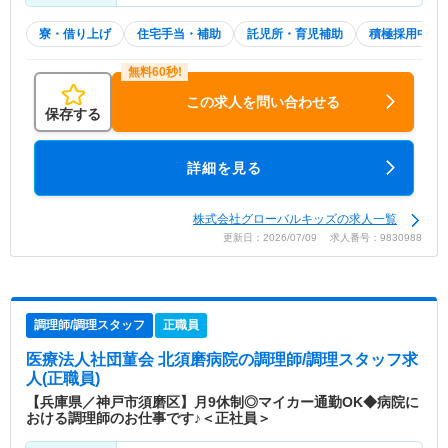
寮・借り上げ
住宅手当・補助
託児所・育児補助
積極採用中
この求人を問い合わせる
保存する
詳細を見る
株式会社グローバルキッズの求人一覧
更新日：2026/07/09 求人番号：9830988
調理師/調理スタッフ
正職員
医療法人社団菫会 北須磨病院
の調理師/調理スタッフ求
人(正職員)
【兵庫県／神戸市須磨区】月9休制◎マイカー通勤OK◆病院に
おける調理師のお仕事です♪＜正社員＞