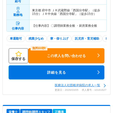
給与
東京都 府中市
ＪＲ武蔵野線「西国分寺駅」（徒歩
15分）ＪＲ中央線「西国分寺駅」（徒歩15分）
勤務地
【仕事内容】 〇調理師業務全般 ・厨房業務全般
仕事内容
車通勤可
残業少なめ
寮・借り上げ
託児所・育児補助
積極
この求人を問い合わせる
保存する
詳細を見る
医療法人社団根岸病院の求人一覧
更新日：2026/03/05 求人番号：10161627
栄養士
調理師/調理スタッフ
正職員