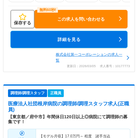
この求人を問い合わせる
保存する
詳細を見る
株式会社第一コーポレーションの求人一
覧
更新日：2026/03/05 求人番号：10177773
調理師/調理スタッフ
正職員
医療法人社団根岸病院
の調理師/調理スタッフ求人(正職
員)
【東京都／府中市】年間休日120日以上◎病院にて調理師の募
集です！
【モデル月収】
17.0
万円～
程度 諸手当込