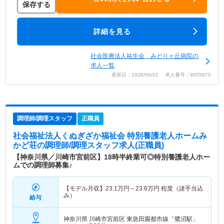
保存する
詳細を見る
社会医療法人祐生会 みどりヶ丘病院の
求人一覧
更新日：2026/06/02 求人番号：9055970
調理師/調理スタッフ
正職員
社会福祉法人くぬぎざか福祉会 特別養護老人ホームみ
かど荘
の調理師/調理スタッフ求人(正職員)
【神奈川県／川崎市宮前区】18時半終業可◎特別養護老人ホー
ムでの調理師募集♪
【モデル月収】
23.1
万円～
23.6
万円
程度（諸手当込
み）
給与
神奈川県 川崎市宮前区
東急田園都市線「鷺沼駅」