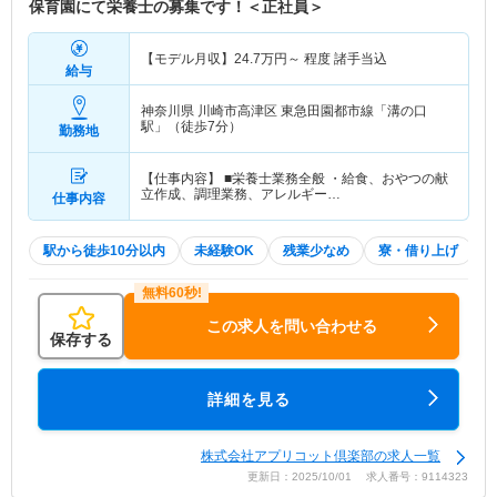
保育園にて栄養士の募集です！＜正社員＞
【モデル月収】
24.7
万円～
程度 諸手当込
給与
神奈川県 川崎市高津区
東急田園都市線「溝の口
駅」（徒歩7分）
勤務地
【仕事内容】 ■栄養士業務全般 ・給食、おやつの献
立作成、調理業務、アレルギー…
仕事内容
駅から徒歩10分以内
未経験OK
残業少なめ
寮・借り上げ
この求人を問い合わせる
保存する
詳細を見る
株式会社アプリコット倶楽部の求人一覧
更新日：2025/10/01 求人番号：9114323