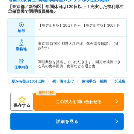
【東京都／新宿区】年間休日は120日以上！充実した福利厚生
◎保育園で調理職員募集♪
【モデル月収】
26.1
万円～
【モデル年収】
360
万円
～
給与
東京都 新宿区
都営大江戸線「落合南長崎駅」（徒
歩6分）
勤務地
調理業務を担当していただきます。園児が成長でき
る為の食事提供、食育などを通じ食…
仕事内容
駅から徒歩10分以内
寮・借り上げ
住宅手当・補助
託児所・育
この求人を問い合わせる
保存する
詳細を見る