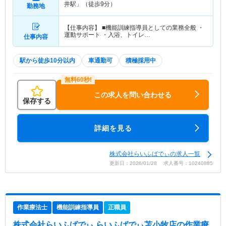
井駅」（徒歩9分）
勤務地
【仕事内容】 ■機能訓練指導員としての業務全般 ・
運動サポート ・入浴、トイレ…
仕事内容
駅から徒歩10分以内
車通勤可
積極採用中
この求人を問い合わせる
保存する
詳細を見る
株式会社らいふばでぃの求人一覧
更新日：2026/01/28 求人番号：10240885
作業療法士
機能訓練指導員
正職員
株式会社らいふばでぃ らいふばでぃ苫小牧店
の作業療