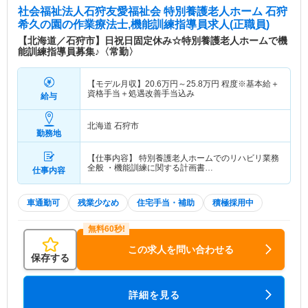
社会福祉法人石狩友愛福祉会 特別養護老人ホーム 石狩
希久の園
の作業療法士,機能訓練指導員求人(正職員)
【北海道／石狩市】日祝日固定休み☆特別養護老人ホームで機
能訓練指導員募集♪〈常勤〉
【モデル月収】
20.6
万円～
25.8
万円
程度※基本給＋
資格手当＋処遇改善手当込み
給与
北海道 石狩市
勤務地
【仕事内容】 特別養護老人ホームでのリハビリ業務
全般 ・機能訓練に関する計画書…
仕事内容
車通勤可
残業少なめ
住宅手当・補助
積極採用中
この求人を問い合わせる
保存する
詳細を見る