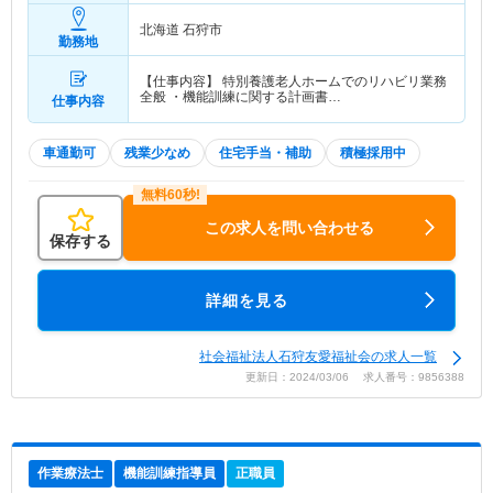
北海道 石狩市
勤務地
【仕事内容】 特別養護老人ホームでのリハビリ業務
全般 ・機能訓練に関する計画書…
仕事内容
車通勤可
残業少なめ
住宅手当・補助
積極採用中
この求人を問い合わせる
保存する
詳細を見る
社会福祉法人石狩友愛福祉会の求人一覧
更新日：2024/03/06 求人番号：9856388
作業療法士
機能訓練指導員
正職員