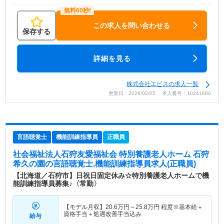
この求人を問い合わせる
保存する
詳細を見る
株式会社エビスの求人一覧
更新日：2026/02/05 求人番号：10241680
言語聴覚士
機能訓練指導員
正職員
社会福祉法人石狩友愛福祉会 特別養護老人ホーム 石狩
希久の園
の言語聴覚士,機能訓練指導員求人(正職員)
【北海道／石狩市】日祝日固定休み☆特別養護老人ホームで機
能訓練指導員募集♪〈常勤〉
【モデル月収】
20.6
万円～
25.8
万円
程度※基本給＋
資格手当＋処遇改善手当込み
給与