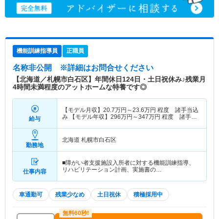
機能訓練指導員
正職員
名称非公開
※詳細はお問合せください
【北海道／札幌市白石区】年間休日124日・土日祝休み♪残業月
4時間未満程度のアットホームな特養です◎
【モデル月収】
20.7
万円～
23.6
万円
程度 諸手当込
み 【モデル年収】
296
万円～
347
万円
程度 諸手当
給与
込み
北海道 札幌市白石区
勤務地
■障がい者支援施設入所者に対する機能訓練指導、
リハビリテーション計画、実施書の…
仕事内容
車通勤可
残業少なめ
土日祝休
積極採用中