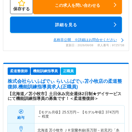
この求人を問い合わせる
保存する
詳細を見る
名称非公開 ※詳細はお問合せください
更新日：2026/06/08 求人番号：9725738
柔道整復師
機能訓練指導員
正職員
株式会社らいふばでぃ らいふばでぃ苫小牧店
の柔道整
復師,機能訓練指導員求人(正職員)
【北海道／苫小牧市】土日休み完全週休2日制★デイサービス
にて機能訓練指導員の募集です！＜柔道整復師＞
【モデル月収】
25.5
万円～
【モデル年収】
374
万円
～
程度
給与
北海道 苫小牧市
ＪＲ室蘭本線(長万部－岩見沢)「糸