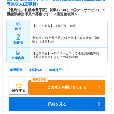
導員求人(正職員)
【北海道／札幌市豊平区】就業17:30まで◎デイサービスにて
機能訓練指導員の募集です！＜柔道整復師＞
【モデル月収】
24.0
万円～
程度
給与
北海道 札幌市豊平区
札幌市営地下鉄東豊線「福住
駅」（徒歩11分）
勤務地
【仕事内容】 ■デイサービスにて機能訓練指導員
（柔道整復師）としての業務全般 …
仕事内容
車通勤可
未経験OK
積極採用中
この求人を問い合わせる
保存する
詳細を見る