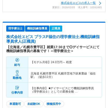
株式会社エビスの求人一覧
更新日：2026/02/05 求人番号：10241885
理学療法士
機能訓練指導員
正職員
株式会社エビス プラスP福住
の理学療法士,機能訓練指
導員求人(正職員)
【北海道／札幌市豊平区】就業17:30まで◎デイサービスにて
機能訓練指導員の募集です！＜理学療法士＞
【モデル月収】
24.0
万円～
程度
給与
北海道 札幌市豊平区
札幌市営地下鉄東豊線「福住
駅」（徒歩11分）
勤務地
【仕事内容】 ■デイサービスにて機能訓練指導員
（理学療法士）としての業務全般 …
仕事内容
車通勤可
未経験OK
積極採用中