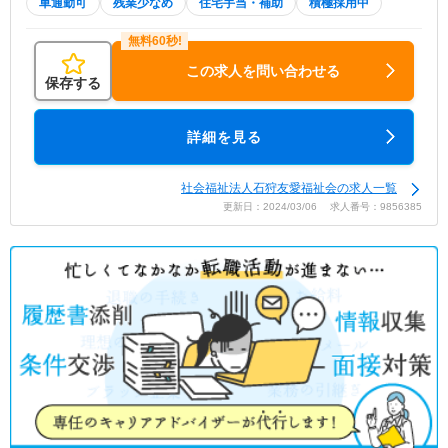
車通勤可
残業少なめ
住宅手当・補助
積極採用中
この求人を問い合わせる
保存する
詳細を見る
社会福祉法人石狩友愛福祉会の求人一覧
更新日：2024/03/06 求人番号：9856385