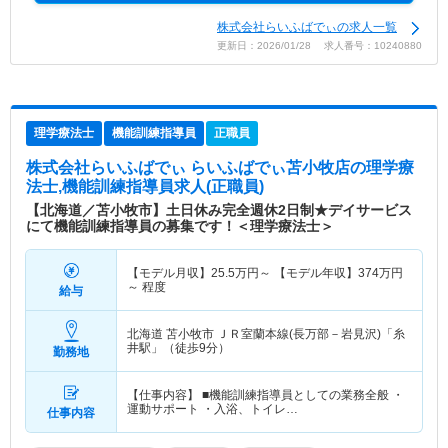
株式会社らいふばでぃの求人一覧
更新日：2026/01/28 求人番号：10240880
理学療法士
機能訓練指導員
正職員
株式会社らいふばでぃ らいふばでぃ苫小牧店
の理学療
法士,機能訓練指導員求人(正職員)
【北海道／苫小牧市】土日休み完全週休2日制★デイサービス
にて機能訓練指導員の募集です！＜理学療法士＞
【モデル月収】
25.5
万円～
【モデル年収】
374
万円
～
程度
給与
北海道 苫小牧市
ＪＲ室蘭本線(長万部－岩見沢)「糸
井駅」（徒歩9分）
勤務地
【仕事内容】 ■機能訓練指導員としての業務全般 ・
運動サポート ・入浴、トイレ…
仕事内容