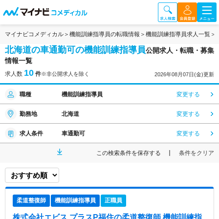
マイナビコメディカル
機能訓練指導員の転職情報
機能訓練指導員求人一覧
北海道の車通勤可の機能訓練指導員
公開求人・転職・募集
情報一覧
10
求人数
件
※非公開求人を除く
2026年08月07日(金)更新
職種
機能訓練指導員
変更する
勤務地
北海道
変更する
求人条件
車通勤可
変更する
この検索条件を保存する
条件をクリア
柔道整復師
機能訓練指導員
正職員
株式会社エビス プラスP福住
の柔道整復師,機能訓練指