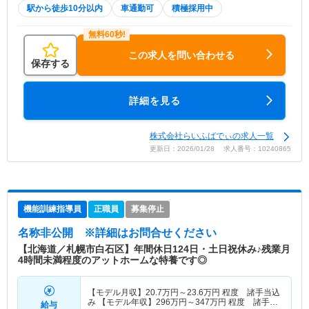
駅から徒歩10分以内
車通勤可
積極採用中
この求人を問い合わせる
保存する
詳細を見る
株式会社らいふばでぃの求人一覧
更新日：2026/01/28 求人番号：10240865
機能訓練指導員
正職員
募集停止
名称非公開
※詳細はお問合せください
【北海道／札幌市白石区】年間休日124日・土日祝休み♪残業月
4時間未満程度のアットホームな特養です◎
【モデル月収】
20.7
万円～
23.6
万円
程度 諸手当込
み 【モデル年収】
296
万円～
347
万円
程度 諸手当
給与