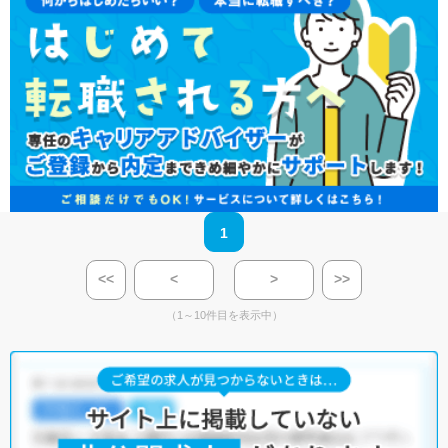
1
<<
<
>
>>
（1～10件目を表示中）