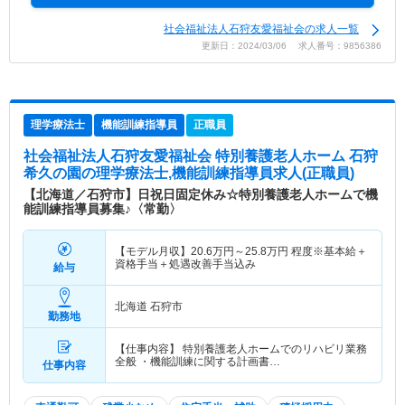
社会福祉法人石狩友愛福祉会の求人一覧
更新日：2024/03/06 求人番号：9856386
理学療法士
機能訓練指導員
正職員
社会福祉法人石狩友愛福祉会 特別養護老人ホーム 石狩
希久の園
の理学療法士,機能訓練指導員求人(正職員)
【北海道／石狩市】日祝日固定休み☆特別養護老人ホームで機
能訓練指導員募集♪〈常勤〉
【モデル月収】
20.6
万円～
25.8
万円
程度※基本給＋
資格手当＋処遇改善手当込み
給与
北海道 石狩市
勤務地
【仕事内容】 特別養護老人ホームでのリハビリ業務
全般 ・機能訓練に関する計画書…
仕事内容