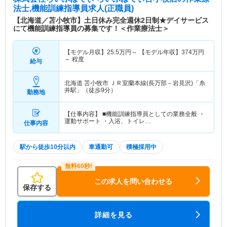
法士,機能訓練指導員求人(正職員)
【北海道／苫小牧市】土日休み完全週休2日制★デイサービス
にて機能訓練指導員の募集です！＜作業療法士＞
【モデル月収】
25.5
万円～
【モデル年収】
374
万円
～
程度
給与
北海道 苫小牧市
ＪＲ室蘭本線(長万部－岩見沢)「糸
井駅」（徒歩9分）
勤務地
【仕事内容】 ■機能訓練指導員としての業務全般 ・
運動サポート ・入浴、トイレ…
仕事内容
駅から徒歩10分以内
車通勤可
積極採用中
この求人を問い合わせる
保存する
詳細を見る