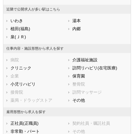
山梨県
長野県
富山県
近隣で公開求人が多い駅はこちら
石川県
福井県
岐阜県
静岡県
いわき
愛知県
湯本
三重県
滋賀県
植田(福島)
京都府
内郷
大阪府
兵庫県
泉(ＪＲ)
奈良県
和歌山県
鳥取県
島根県
岡山県
仕事内容・施設形態から求人を探す
広島県
山口県
徳島県
病院
介護福祉施設
香川県
愛媛県
高知県
クリニック
訪問リハビリ(在宅医療)
福岡県
佐賀県
長崎県
企業
保育園
熊本県
大分県
宮崎県
小児リハビリ
整骨院
鹿児島県
沖縄県
接骨院
訪問マッサージ
薬局・ドラッグストア
その他
雇用形態から求人を探す
正社員(正職員)
契約社員・嘱託社員
非常勤・パート
その他