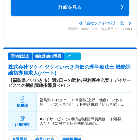
詳細を見る
株式会社ツクイの求人一覧
更新日：2026/08/05 求人番号：10271003
理学療法士
機能訓練指導員
パート
株式会社ツクイ ツクイいわき内郷
の理学療法士,機能訓
練指導員求人(パート)
【福島県／いわき市】週3日～の勤務♪福利厚生充実！デイサー
ビスでの機能訓練指導員＜PT＞
福島県 いわき市
ＪＲ常磐線(上野－仙台)「いわき
駅」（バス・車7分）ＪＲ磐越東線「いわき駅」
勤務地
（バス・車7分）
■デイサービスでの機能訓練指導員業務 ・お客様一
人ひとりに対する個別機能訓練の…
仕事内容
車通勤可
残業少なめ
積極採用中