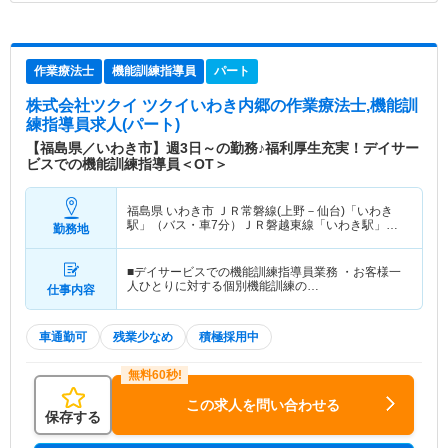
作業療法士
機能訓練指導員
パート
株式会社ツクイ ツクイいわき内郷
の作業療法士,機能訓
練指導員求人(パート)
【福島県／いわき市】週3日～の勤務♪福利厚生充実！デイサー
ビスでの機能訓練指導員＜OT＞
福島県 いわき市
ＪＲ常磐線(上野－仙台)「いわき
駅」（バス・車7分）ＪＲ磐越東線「いわき駅」
勤務地
（バス・車7分）
■デイサービスでの機能訓練指導員業務 ・お客様一
人ひとりに対する個別機能訓練の…
仕事内容
車通勤可
残業少なめ
積極採用中
この求人を問い合わせる
保存する