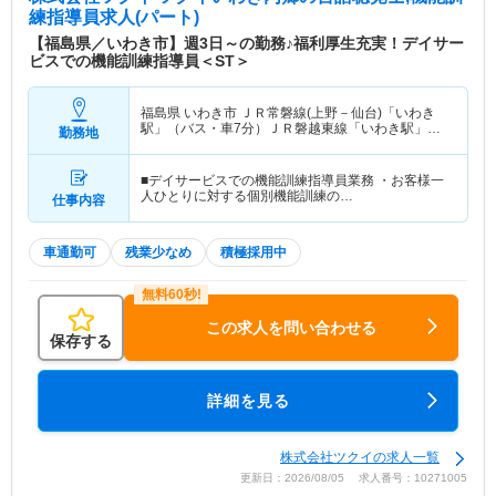
練指導員求人(パート)
【福島県／いわき市】週3日～の勤務♪福利厚生充実！デイサー
ビスでの機能訓練指導員＜ST＞
福島県 いわき市
ＪＲ常磐線(上野－仙台)「いわき
駅」（バス・車7分）ＪＲ磐越東線「いわき駅」
勤務地
（バス・車7分）
■デイサービスでの機能訓練指導員業務 ・お客様一
人ひとりに対する個別機能訓練の…
仕事内容
車通勤可
残業少なめ
積極採用中
この求人を問い合わせる
保存する
詳細を見る
株式会社ツクイの求人一覧
更新日：2026/08/05 求人番号：10271005