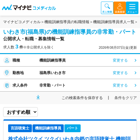
マイナビコメディカル
機能訓練指導員の転職情報
機能訓練指導員求人一覧
いわき市(福島県)の機能訓練指導員の非常勤・パート
公開求人・転職・募集情報一覧
3
求人数
件
※非公開求人を除く
2026年08月07日(金)更新
職種
機能訓練指導員
変更する
勤務地
福島県いわき市
変更する
求人条件
非常勤・パート
変更する
この検索条件を保存する
条件をクリア
言語聴覚士
機能訓練指導員
パート
株式会社ツクイ ツクイいわき内郷
の言語聴覚士,機能訓