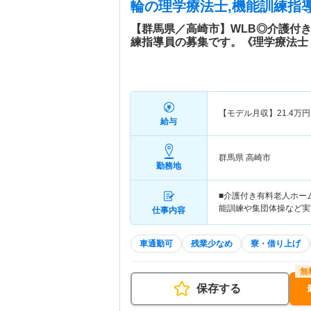
輪
の理学療法士,機能訓練指導
【群馬県／高崎市】WLB◎介護付
練指導員の募集です。《理学療法士
【モデル月収】
21.4
万円
給与
群馬県 高崎市
勤務地
■介護付き有料老人ホー
能訓練や集団体操など実
仕事内容
車通勤可
残業少なめ
寮・借り上げ
保存する