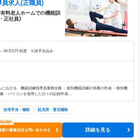
員求人(正職員)
き有料老人ホームでの機能訓
・正社員》
～
30.8
万円
程度 ※諸手当込み
ムにおける、機能訓練指導員業務全般 ・個別機能訓練計画書の作成 ・個別機
施 ・パソコンを使用した日々の記録作成…
住宅手当・補助
託児所・育児補助
詳細を見る
最新の募集状況を問い合わせる