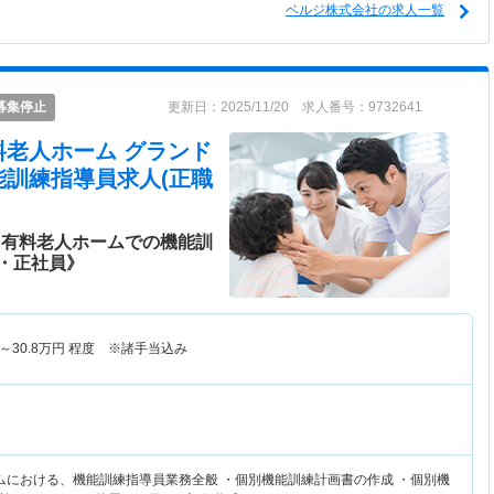
ベルジ株式会社の求人一覧
募集停止
更新日：2025/11/20 求人番号：9732641
料老人ホーム グランド
能訓練指導員求人(正職
き有料老人ホームでの機能訓
・正社員》
～
30.8
万円
程度 ※諸手当込み
ムにおける、機能訓練指導員業務全般 ・個別機能訓練計画書の作成 ・個別機