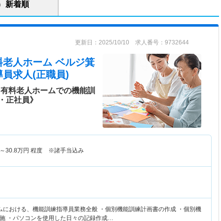
新着順
更新日：2025/10/10 求人番号：9732644
料老人ホーム ベルジ箕
員求人(正職員)
き有料老人ホームでの機能訓
・正社員》
～
30.8
万円
程度 ※諸手当込み
ムにおける、機能訓練指導員業務全般 ・個別機能訓練計画書の作成 ・個別機
施 ・パソコンを使用した日々の記録作成…