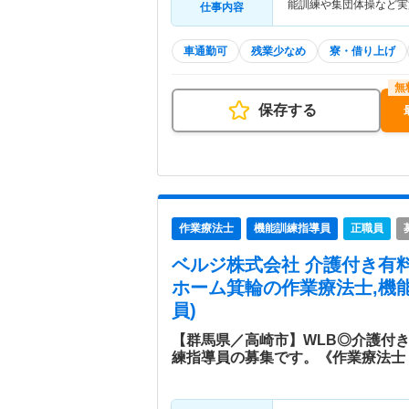
能訓練や集団体操など実
仕事内容
車通勤可
残業少なめ
寮・借り上げ
保存する
作業療法士
機能訓練指導員
正職員
ベルジ株式会社 介護付き有
ホーム箕輪
の作業療法士,機
員)
【群馬県／高崎市】WLB◎介護付
練指導員の募集です。《作業療法士