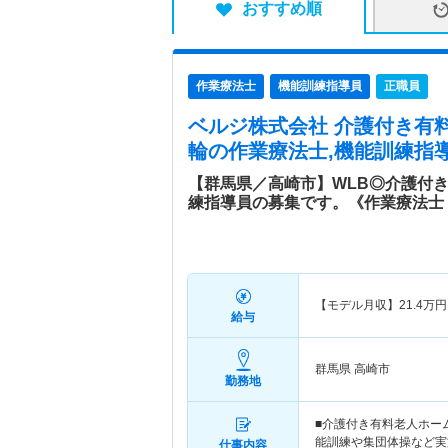
おすすめ順
作業療法士
機能訓練指導員
正職員
ベルジ株式会社 介護付き有
輪
の作業療法士,機能訓練指導
【群馬県／高崎市】WLB◎介護付
練指導員の募集です。《作業療法士
【モデル月収】
21.4
万円
給与
群馬県 高崎市
勤務地
■介護付き有料老人ホー
能訓練や集団体操など実
仕事内容