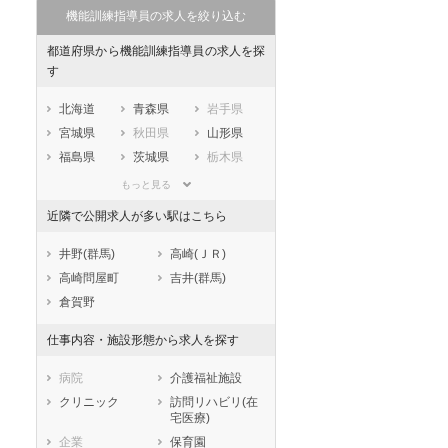
機能訓練指導員の求人を絞り込む
都道府県から機能訓練指導員の求人を探
す
北海道
青森県
岩手県
宮城県
秋田県
山形県
福島県
茨城県
栃木県
群馬県
埼玉県
千葉県
もっと見る
東京都
神奈川県
新潟県
近隣で公開求人が多い駅はこちら
山梨県
長野県
富山県
石川県
福井県
岐阜県
井野(群馬)
高崎(ＪＲ)
静岡県
愛知県
三重県
高崎問屋町
吉井(群馬)
滋賀県
京都府
大阪府
倉賀野
兵庫県
奈良県
和歌山県
仕事内容・施設形態から求人を探す
鳥取県
島根県
岡山県
広島県
山口県
徳島県
病院
介護福祉施設
香川県
愛媛県
高知県
クリニック
訪問リハビリ(在
宅医療)
福岡県
佐賀県
長崎県
企業
保育園
熊本県
大分県
宮崎県