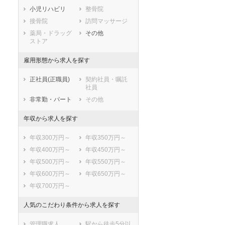
小児リハビリ
整骨院
鹿児島県
沖縄県
接骨院
訪問マッサージ
薬局・ドラッグ
その他
ストア
雇用形態から求人を探す
正社員(正職員)
契約社員・嘱託
社員
非常勤・パート
その他
年収から求人を探す
年収300万円～
年収350万円～
年収400万円～
年収450万円～
年収500万円～
年収550万円～
年収600万円～
年収650万円～
年収700万円～
人気のこだわり条件から求人を探す
管理職求人
駅から徒歩5分以