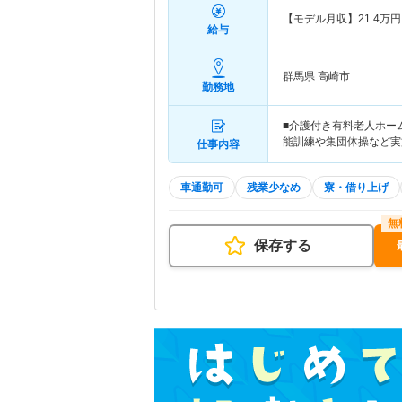
【モデル月収】
21.4
万円
給与
群馬県 高崎市
勤務地
■介護付き有料老人ホー
能訓練や集団体操など実
仕事内容
車通勤可
残業少なめ
寮・借り上げ
保存する