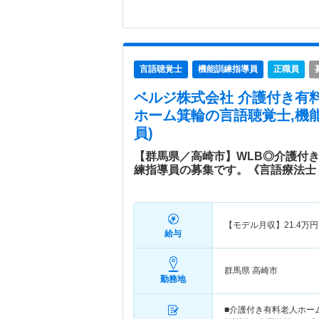
言語聴覚士
機能訓練指導員
正職員
ベルジ株式会社 介護付き有
ホーム箕輪
の言語聴覚士,機
員)
【群馬県／高崎市】WLB◎介護付
練指導員の募集です。《言語療法士
【モデル月収】
21.4
万円
給与
群馬県 高崎市
勤務地
■介護付き有料老人ホー