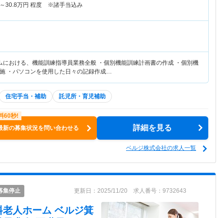
～
30.8
万円
程度 ※諸手当込み
ムにおける、機能訓練指導員業務全般 ・個別機能訓練計画書の作成 ・個別機
施 ・パソコンを使用した日々の記録作成…
住宅手当・補助
託児所・育児補助
詳細を見る
最新の募集状況を問い合わせる
ベルジ株式会社の求人一覧
募集停止
更新日：2025/11/20 求人番号：9732643
料老人ホーム ベルジ箕