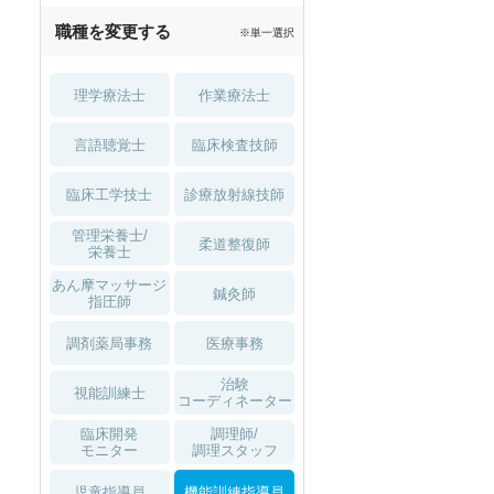
職種を変更する
※単一選択
理学療法士
作業療法士
言語聴覚士
臨床検査技師
臨床工学技士
診療放射線技師
管理栄養士/
柔道整復師
栄養士
あん摩マッサージ
鍼灸師
指圧師
調剤薬局事務
医療事務
治験
視能訓練士
コーディネーター
臨床開発
調理師/
モニター
調理スタッフ
児童指導員
機能訓練指導員