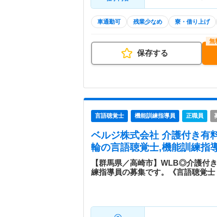
車通勤可
残業少なめ
寮・借り上げ
保存する
言語聴覚士
機能訓練指導員
正職員
ベルジ株式会社 介護付き有
輪
の言語聴覚士,機能訓練指導
【群馬県／高崎市】WLB◎介護付
練指導員の募集です。《言語聴覚士