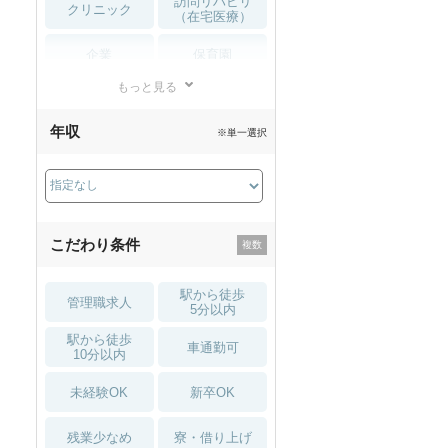
訪問リハビリ
クリニック
（在宅医療）
企業
保育園
もっと見る
小児リハビリ
整骨院
年収
※単一選択
接骨院
訪問マッサージ
薬局・
その他
ドラッグストア
こだわり条件
駅から徒歩
管理職求人
5分以内
駅から徒歩
車通勤可
10分以内
未経験OK
新卒OK
残業少なめ
寮・借り上げ