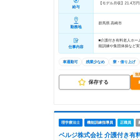
【モデル月収】
21.4
万円
給与
群馬県 高崎市
勤務地
■介護付き有料老人ホー
能訓練や集団体操など実
仕事内容
車通勤可
残業少なめ
寮・借り上げ
保存する
理学療法士
機能訓練指導員
正職員
ベルジ株式会社 介護付き有