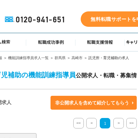
0120-941-651
無料転職サポートを
ド
求人検索
転職成功事例
転職支
報
機能訓練指導員求人一覧
群馬県
高崎市
託児所・育児補助の求人
育児補助の機能訓練指導員
公開求人・転職・募集情
開求人
非公開求人を含めて紹介してもらう
<<
<
>
>>
1