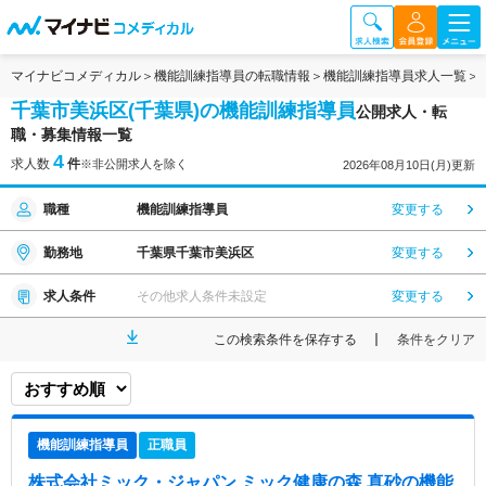
マイナビコメディカル
機能訓練指導員の転職情報
機能訓練指導員求人一覧
千葉市美浜区(千葉県)の機能訓練指導員
公開求人・転
職・募集情報一覧
4
求人数
件
※非公開求人を除く
2026年08月10日(月)更新
職種
機能訓練指導員
変更する
勤務地
千葉県千葉市美浜区
変更する
求人条件
その他求人条件未設定
変更する
この検索条件を保存する
条件をクリア
機能訓練指導員
正職員
株式会社ミック・ジャパン ミック健康の森 真砂
の機能