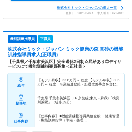
株式会社ミック・ジャパンの求人一覧
更新日：2025/04/24 求人番号：9724015
機能訓練指導員
正職員
株式会社ミック・ジャパン ミック健康の森 真砂
の機能
訓練指導員求人(正職員)
【千葉県／千葉市美浜区】完全週休2日制☆昇給あり◎デイサ
ービスにて機能訓練指導員募集＜正社員＞
【モデル月収】
23.6
万円～
程度 【モデル年収】
306
万円～
程度 ※業績連動給・処遇改善手当を含む概
給与
算年収
千葉県 千葉市美浜区
ＪＲ京葉線(東京－蘇我)「検見
川浜駅」（徒歩19分）
勤務地
【仕事内容】 ■機能訓練指導員業務全般 ・健康管理
・機能訓練指導（準備・整理…
仕事内容