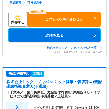
車通勤可
積極採用中
この求人を問い合わせる
保存する
詳細を見る
株式会社ミック・ジャパンの求人一覧
更新日：2025/04/24 求人番号：9724017
機能訓練指導員
正職員
株式会社ミック・ジャパン ミック健康の森 真砂
の機能
訓練指導員求人(正職員)
【千葉県／千葉市美浜区】完全週休2日制☆昇給あり◎デイサ
ービスにて機能訓練指導員募集＜正社員＞
【モデル月収】
23.6
万円～
程度 【モデル年収】
306