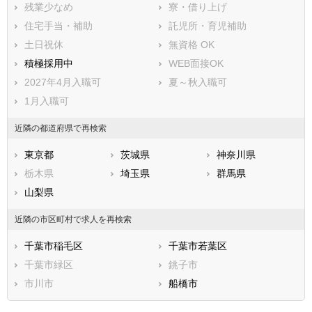
残業少なめ
寮・借り上げ
住宅手当・補助
託児所・育児補助
土日祝休
無資格 OK
積極採用中
WEB面接OK
2027年4月入職可
夏～秋入職可
1月入職可
近隣の都道府県で再検索
東京都
茨城県
神奈川県
栃木県
埼玉県
群馬県
山梨県
近隣の市区町村で求人を再検索
千葉市稲毛区
千葉市若葉区
千葉市緑区
銚子市
市川市
船橋市