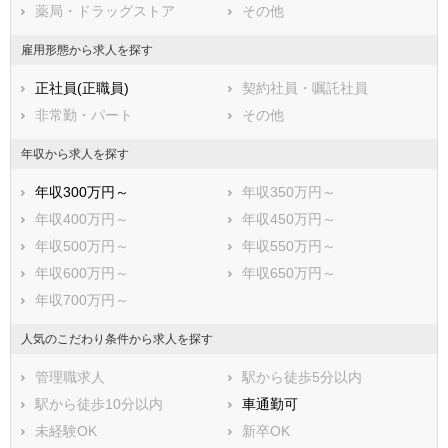
薬局・ドラッグストア
その他
富津市
浦安市
四街道市
袖ケ浦市
雇用形態から求人を探す
八街市
印西市
正社員(正職員)
契約社員・嘱託社員
白井市
富里市
非常勤・パート
その他
南房総市
匝瑳市
香取市
山武市
年収から求人を探す
いすみ市
大網白里市
年収300万円～
年収350万円～
印旛郡酒々井町
印旛郡栄町
年収400万円～
年収450万円～
香取郡神崎町
香取郡多古町
年収500万円～
年収550万円～
香取郡東庄町
山武郡九十九里町
年収600万円～
年収650万円～
山武郡芝山町
山武郡横芝光町
年収700万円～
長生郡一宮町
長生郡睦沢町
長生郡長生村
長生郡白子町
人気のこだわり条件から求人を探す
長生郡長柄町
長生郡長南町
管理職求人
駅から徒歩5分以内
夷隅郡大多喜町
夷隅郡御宿町
駅から徒歩10分以内
車通勤可
安房郡鋸南町
未経験OK
新卒OK