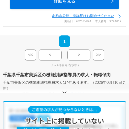
詳細を見る
名称非公開 ※詳細はお問合せください
更新日：2025/04/24 求人番号：9724012
1
<<
<
>
>>
（1～4件目を表示中）
千葉県千葉市美浜区の機能訓練指導員の求人・転職傾向
千葉市美浜区の機能訓練指導員求人は4件あります。（2026年08月10日更
新）
サイト上に掲載されている求人の他に、
非公開求人
もございます。
無料
転職支援サービス
にお申し込みいただくと、全求人からご希望条件に合
う求人を提案させていただきます。
千葉市美浜区の機能訓練指導員求人では以下のような条件が人気です。
・
積極採用中
・
正社員(正職員)
・
介護福祉施設