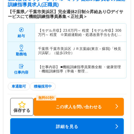
訓練指導員求人(正職員)
【千葉県／千葉市美浜区】完全週休2日制☆昇給あり◎デイサ
ービスにて機能訓練指導員募集＜正社員＞
【モデル月収】
23.6
万円～
程度 【モデル年収】
306
万円～
程度 ※業績連動給・処遇改善手当を含む概
給与
算年収
千葉県 千葉市美浜区
ＪＲ京葉線(東京－蘇我)「検見
川浜駅」（徒歩19分）
勤務地
【仕事内容】 ■機能訓練指導員業務全般 ・健康管理
・機能訓練指導（準備・整理…
仕事内容
車通勤可
積極採用中
この求人を問い合わせる
保存する
詳細を見る