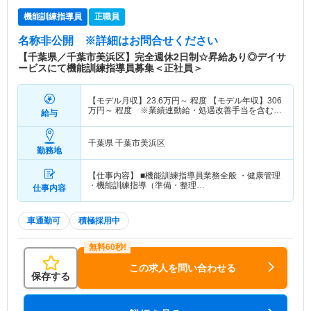
機能訓練指導員
正職員
名称非公開
※詳細はお問合せください
【千葉県／千葉市美浜区】完全週休2日制☆昇給あり◎デイサ
ービスにて機能訓練指導員募集＜正社員＞
【モデル月収】
23.6
万円～
程度 【モデル年収】
306
万円～
程度 ※業績連動給・処遇改善手当を含む概
給与
算年収
千葉県 千葉市美浜区
勤務地
【仕事内容】 ■機能訓練指導員業務全般 ・健康管理
・機能訓練指導（準備・整理…
仕事内容
車通勤可
積極採用中
この求人を問い合わせる
保存する