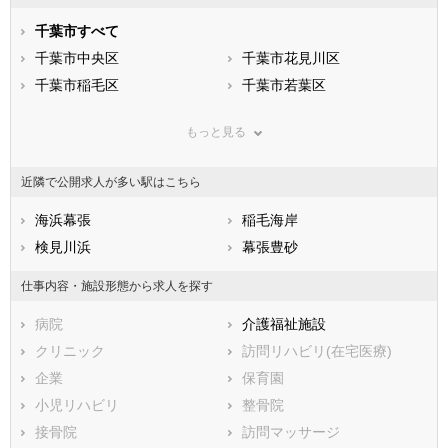
石川県
福井県
岐阜県
静岡県
千葉市すべて
愛知県
三重県
滋賀県
千葉市中央区
京都府
千葉市花見川区
大阪府
兵庫県
千葉市稲毛区
奈良県
千葉市若葉区
和歌山県
鳥取県
千葉市緑区
島根県
千葉市美浜区
岡山県
もっと見る
広島県
市部
山口県
徳島県
香川県
銚子市
愛媛県
市川市
高知県
近隣で公開求人が多い駅はこちら
福岡県
船橋市
佐賀県
館山市
長崎県
熊本県
木更津市
海浜幕張
大分県
松戸市
稲毛海岸
宮崎県
鹿児島県
野田市
検見川浜
沖縄県
茂原市
幕張豊砂
成田市
佐倉市
仕事内容・施設形態から求人を探す
東金市
旭市
病院
介護福祉施設
習志野市
柏市
クリニック
訪問リハビリ(在宅医療)
勝浦市
市原市
企業
保育園
流山市
八千代市
小児リハビリ
整骨院
我孫子市
鴨川市
接骨院
訪問マッサージ
鎌ケ谷市
君津市