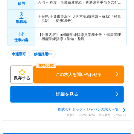
万円～
程度 ※業績連動給・処遇改善手当を含む概
給与
算年収
千葉県 千葉市美浜区
ＪＲ京葉線(東京－蘇我)「検見
川浜駅」（徒歩19分）
勤務地
【仕事内容】 ■機能訓練指導員業務全般 ・健康管理
・機能訓練指導（準備・整理…
仕事内容
車通勤可
積極採用中
この求人を問い合わせる
保存する
詳細を見る
株式会社ミック・ジャパンの求人一覧
更新日：2025/04/24 求人番号：9724021