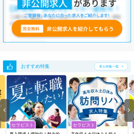
他の条件でも人気の求人がございますので、「こだわり条件」から検索
いただくか、お気軽にお問い合わせください。
全国の機能訓練指導員求人
から検索いただくことも可能です。
無料転職支援サービス
にお申し込みいただくと、ご希望条件をヒアリン
グした上で求人をご提案いたします。
ご希望条件がまだ定まっていない方は
人気の希望条件をピックアップし
た求人特集
をぜひご活用ください。
転職支援の他、情報収集や募集状況の確認も、お気軽にご相談くださ
い。
おすすめ特集
求人特集一覧
セラピスト
セラピスト