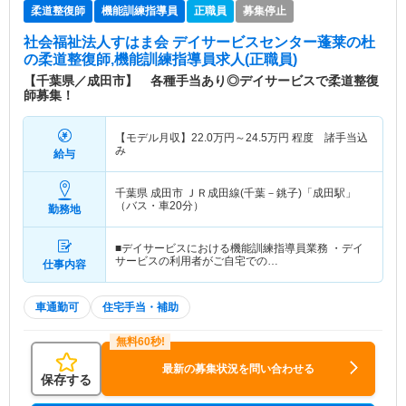
柔道整復師
機能訓練指導員
正職員
募集停止
社会福祉法人すはま会 デイサービスセンター蓬莱の杜
の柔道整復師,機能訓練指導員求人(正職員)
【千葉県／成田市】 各種手当あり◎デイサービスで柔道整復
師募集！
【モデル月収】
22.0
万円～
24.5
万円
程度 諸手当込
み
給与
千葉県 成田市
ＪＲ成田線(千葉－銚子)「成田駅」
（バス・車20分）
勤務地
■デイサービスにおける機能訓練指導員業務 ・デイ
サービスの利用者がご自宅での…
仕事内容
車通勤可
住宅手当・補助
最新の募集状況を問い合わせる
保存する