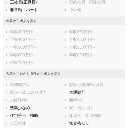
正社員(正職員)
契約社員・嘱託社員
南房総市
匝瑳市
非常勤・パート
その他
香取市
山武市
いすみ市
大網白里市
年収から求人を探す
印旛郡酒々井町
印旛郡栄町
年収300万円～
年収350万円～
香取郡神崎町
香取郡多古町
年収400万円～
年収450万円～
香取郡東庄町
山武郡九十九里町
年収500万円～
年収550万円～
山武郡芝山町
山武郡横芝光町
年収600万円～
年収650万円～
長生郡一宮町
長生郡睦沢町
年収700万円～
長生郡長生村
長生郡白子町
長生郡長柄町
長生郡長南町
人気のこだわり条件から求人を探す
夷隅郡大多喜町
夷隅郡御宿町
管理職求人
駅から徒歩5分以内
安房郡鋸南町
駅から徒歩10分以内
車通勤可
未経験OK
新卒OK
残業少なめ
寮・借り上げ
住宅手当・補助
託児所・育児補助
土日祝休
無資格 OK