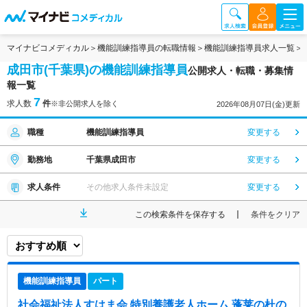
マイナビコメディカル
機能訓練指導員の転職情報
機能訓練指導員求人一覧
成田市(千葉県)の機能訓練指導員
公開求人・転職・募集情
報一覧
7
求人数
件
※非公開求人を除く
2026年08月07日(金)更新
職種
機能訓練指導員
変更する
勤務地
千葉県成田市
変更する
求人条件
その他求人条件未設定
変更する
この検索条件を保存する
条件をクリア
機能訓練指導員
パート
社会福祉法人すはま会 特別養護老人ホーム 蓬莱の杜
の