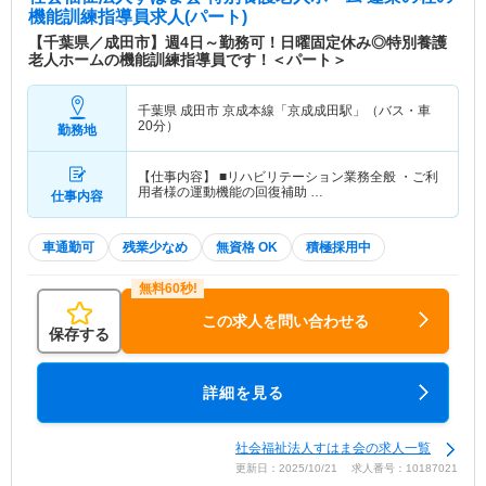
機能訓練指導員求人(パート)
【千葉県／成田市】週4日～勤務可！日曜固定休み◎特別養護
老人ホームの機能訓練指導員です！＜パート＞
千葉県 成田市
京成本線「京成成田駅」（バス・車
20分）
勤務地
【仕事内容】 ■リハビリテーション業務全般 ・ご利
用者様の運動機能の回復補助 …
仕事内容
車通勤可
残業少なめ
無資格 OK
積極採用中
この求人を問い合わせる
保存する
詳細を見る
社会福祉法人すはま会の求人一覧
更新日：2025/10/21 求人番号：10187021