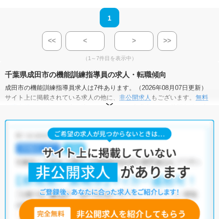
1
<<
<
>
>>
（1～7件目を表示中）
千葉県成田市の機能訓練指導員の求人・転職傾向
成田市の機能訓練指導員求人は7件あります。（2026年08月07日更新）
サイト上に掲載されている求人の他に、
非公開求人
もございます。
無料
転職支援サービス
にお申し込みいただくと、全求人からご希望条件に合
う求人を提案させていただきます。
成田市の機能訓練指導員求人では以下のような条件が人気です。
・
積極採用中
・
残業少なめ
・
住宅手当・補助あり
・
正社員(正職員)
・
介護福祉施設
他の条件でも人気の求人がございますので、「こだわり条件」から検索
いただくか、お気軽にお問い合わせください。
全国の機能訓練指導員求人
から検索いただくことも可能です。
無料転職支援サービス
にお申し込みいただくと、ご希望条件をヒアリン