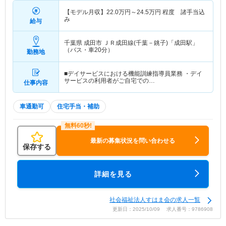
【モデル月収】
22.0
万円～
24.5
万円
程度 諸手当込
み
給与
千葉県 成田市
ＪＲ成田線(千葉－銚子)「成田駅」
（バス・車20分）
勤務地
■デイサービスにおける機能訓練指導員業務 ・デイ
サービスの利用者がご自宅での…
仕事内容
車通勤可
住宅手当・補助
最新の募集状況を問い合わせる
保存する
詳細を見る
社会福祉法人すはま会の求人一覧
更新日：2025/10/09 求人番号：9786908