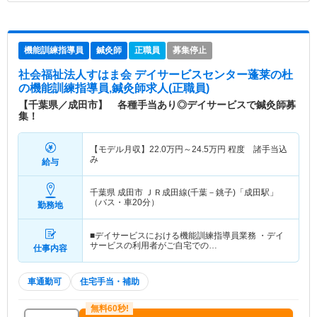
機能訓練指導員
鍼灸師
正職員
募集停止
社会福祉法人すはま会 デイサービスセンター蓬莱の杜
の機能訓練指導員,鍼灸師求人(正職員)
【千葉県／成田市】 各種手当あり◎デイサービスで鍼灸師募
集！
【モデル月収】
22.0
万円～
24.5
万円
程度 諸手当込
み
給与
千葉県 成田市
ＪＲ成田線(千葉－銚子)「成田駅」
（バス・車20分）
勤務地
■デイサービスにおける機能訓練指導員業務 ・デイ
サービスの利用者がご自宅での…
仕事内容
車通勤可
住宅手当・補助