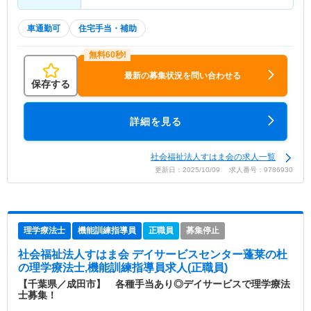
車通勤可
住宅手当・補助
最新の募集状況を問い合わせる
保存する
詳細を見る
社会福祉法人すはま会の求人一覧
更新日：2025/10/09 求人番号：9786930
理学療法士
機能訓練指導員
正職員
募集停止
社会福祉法人すはま会 デイサービスセンター蓬莱の杜
の理学療法士,機能訓練指導員求人(正職員)
【千葉県／成田市】 各種手当あり◎デイサービスで理学療法
士募集！