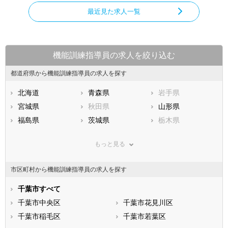
最近見た求人一覧
機能訓練指導員の求人を絞り込む
都道府県から機能訓練指導員の求人を探す
北海道
青森県
岩手県
宮城県
秋田県
山形県
福島県
茨城県
栃木県
群馬県
埼玉県
千葉県
もっと見る
東京都
神奈川県
新潟県
山梨県
長野県
富山県
市区町村から機能訓練指導員の求人を探す
石川県
福井県
岐阜県
静岡県
千葉市すべて
愛知県
三重県
滋賀県
千葉市中央区
京都府
千葉市花見川区
大阪府
兵庫県
千葉市稲毛区
奈良県
千葉市若葉区
和歌山県