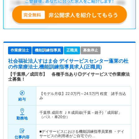
作業療法士
機能訓練指導員
正職員
募集停止
社会福祉法人すはま会 デイサービスセンター蓬莱の杜
の作業療法士,機能訓練指導員求人(正職員)
【千葉県／成田市】 各種手当あり◎デイサービスで作業療法
士募集！
【モデル月収】
22.0
万円～
24.5
万円
程度 諸手当込
み
給与
千葉県 成田市
ＪＲ成田線(千葉－銚子)「成田駅」
（バス・車20分）
勤務地
■デイサービスにおける機能訓練指導員業務 ・デイ
サービスの利用者がご自宅での…
仕事内容