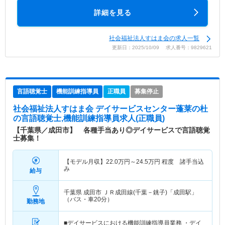
詳細を見る
社会福祉法人すはま会の求人一覧
更新日：2025/10/09 求人番号：9829621
言語聴覚士
機能訓練指導員
正職員
募集停止
社会福祉法人すはま会 デイサービスセンター蓬莱の杜
の言語聴覚士,機能訓練指導員求人(正職員)
【千葉県／成田市】 各種手当あり◎デイサービスで言語聴覚
士募集！
【モデル月収】
22.0
万円～
24.5
万円
程度 諸手当込
み
給与
千葉県 成田市
ＪＲ成田線(千葉－銚子)「成田駅」
（バス・車20分）
勤務地
■デイサービスにおける機能訓練指導員業務 ・デイ