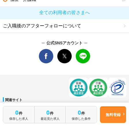
全ての利用者の皆さまへ
ご入職後のアフターフォローについて
公式SNSアカウント
関連サイト
マイナビDOCTOR
│
マイナビ看護師
│
マイナビ薬剤師
│
マイナビ保育士
0
0
0
件
件
件
運営会社
無料登録
保存した求人
最近見た求人
保存した条件
会社概要
│
ご利用規約
│
個人情報保護方針
│
サイトマップ
│
お問い合わせ
Copyright © Mynavi Corporation