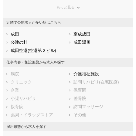
鳥取県
千葉市緑区
島根県
千葉市美浜区
岡山県
もっと見る
広島県
市部
山口県
徳島県
香川県
銚子市
愛媛県
市川市
高知県
近隣で公開求人が多い駅はこちら
福岡県
船橋市
佐賀県
館山市
長崎県
熊本県
木更津市
成田
大分県
松戸市
京成成田
宮崎県
鹿児島県
野田市
公津の杜
沖縄県
茂原市
成田湯川
成田市
成田空港(空港第２ビル)
佐倉市
東金市
旭市
仕事内容・施設形態から求人を探す
習志野市
柏市
病院
介護福祉施設
勝浦市
市原市
クリニック
訪問リハビリ(在宅医療)
流山市
八千代市
企業
保育園
我孫子市
鴨川市
小児リハビリ
整骨院
鎌ケ谷市
君津市
接骨院
訪問マッサージ
富津市
浦安市
薬局・ドラッグストア
その他
四街道市
袖ケ浦市
八街市
印西市
雇用形態から求人を探す
白井市
富里市