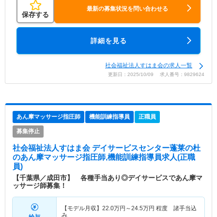
最新の募集状況を問い合わせる
保存する
詳細を見る
社会福祉法人すはま会の求人一覧
更新日：2025/10/09 求人番号：9829624
あん摩マッサージ指圧師
機能訓練指導員
正職員
募集停止
社会福祉法人すはま会 デイサービスセンター蓬莱の杜
のあん摩マッサージ指圧師,機能訓練指導員求人(正職
員)
【千葉県／成田市】 各種手当あり◎デイサービスであん摩マ
ッサージ師募集！
【モデル月収】
22.0
万円～
24.5
万円
程度 諸手当込
み