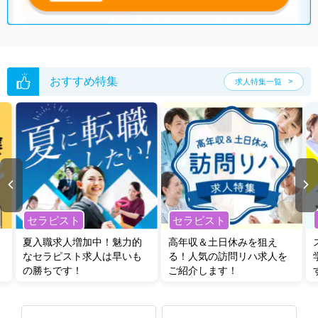
グした上で求人をご提案いたします。
ご希望条件がまだ定まっていない方は
人気の希望条件をピックアップし
た求人特集
をぜひご活用ください。
転職支援の他、情報収集や募集状況の確認も、お気軽にご相談くださ
い。
おすすめ特集
求人特集一覧
セラピスト
セラピスト
夏入職求人増加中！魅力的
高年収＆土日休みを狙え
なセラピスト求人は早いも
る！人気の訪問リハ求人を
の勝ちです！
ご紹介します！