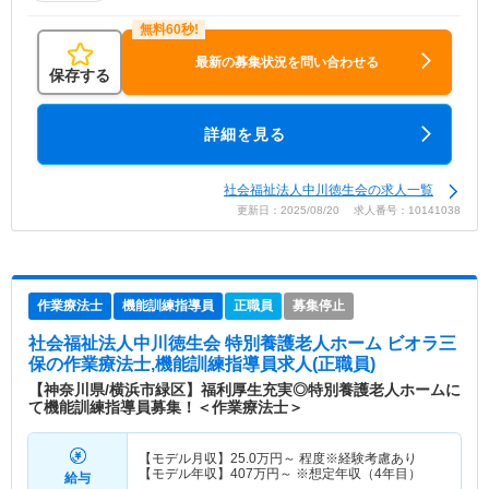
最新の募集状況を問い合わせる
保存する
詳細を見る
社会福祉法人中川徳生会の求人一覧
更新日：2025/08/20 求人番号：10141038
作業療法士
機能訓練指導員
正職員
募集停止
社会福祉法人中川徳生会 特別養護老人ホーム ビオラ三
保
の作業療法士,機能訓練指導員求人(正職員)
【神奈川県/横浜市緑区】福利厚生充実◎特別養護老人ホームに
て機能訓練指導員募集！＜作業療法士＞
【モデル月収】
25.0
万円～
程度※経験考慮あり
【モデル年収】
407
万円～
※想定年収（4年目）
給与