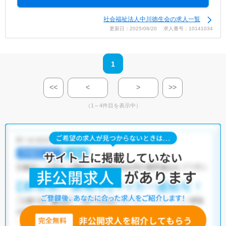
社会福祉法人中川徳生会の求人一覧
更新日：2025/08/20 求人番号：10141034
1
<<
<
>
>>
（1～4件目を表示中）