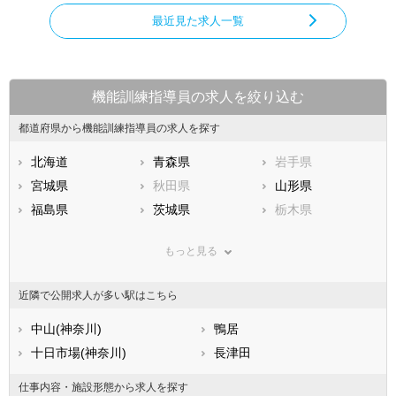
最近見た求人一覧
機能訓練指導員の求人を絞り込む
都道府県から機能訓練指導員の求人を探す
北海道
青森県
岩手県
宮城県
秋田県
山形県
福島県
茨城県
栃木県
群馬県
埼玉県
千葉県
もっと見る
東京都
神奈川県
新潟県
山梨県
長野県
富山県
近隣で公開求人が多い駅はこちら
石川県
福井県
岐阜県
静岡県
中山(神奈川)
愛知県
鴨居
三重県
滋賀県
十日市場(神奈川)
京都府
長津田
大阪府
兵庫県
奈良県
和歌山県
仕事内容・施設形態から求人を探す