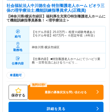
社会福祉法人中川徳生会 特別養護老人ホーム ビオラ三
保
の理学療法士,機能訓練指導員求人(正職員)
【神奈川県/横浜市緑区】福利厚生充実◎特別養護老人ホームに
て機能訓練指導員募集！＜理学療法士＞
【モデル月収】
25.0
万円～
程度※経験考慮あり
【モデル年収】
407
万円～
※想定年収（4年目）
給与
神奈川県 横浜市緑区
勤務地
【仕事内容】 ■特別養護老人ホームにてリハビリ業
務 ・日常生活におけるリハビリ…
仕事内容
車通勤可
最新の募集状況を問い合わせる
保存する
詳細を見る