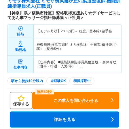
ミモザ株式会社 ミモザ横浜霧が丘
の柔道整復師,機能訓
練指導員求人(正職員)
【神奈川県／横浜市緑区】資格取得支援あり☆デイサービスに
てあん摩マッサージ指圧師募集＜正社員＞
【モデル月収】
28.8
万円～
程度、基本給+諸手当
給与
神奈川県 横浜市緑区
ＪＲ横浜線「十日市場(神奈川)
駅」（徒歩8分）
勤務地
【仕事内容】 ■機能訓練指導員業務全般 ・身体介助
（食事・排泄・入浴 等） ・…
仕事内容
駅から徒歩10分以内
未経験OK
積極採用中
この求人を問い合わせる
保存する
詳細を見る