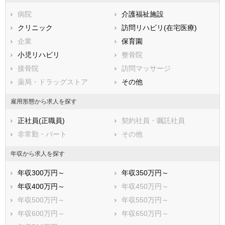
鳥取県
島根県
岡山県
病院
介護福祉施設
広島県
山口県
徳島県
クリニック
訪問リハビリ(在宅医療)
香川県
愛媛県
高知県
企業
保育園
福岡県
佐賀県
長崎県
小児リハビリ
整骨院
熊本県
大分県
宮崎県
接骨院
訪問マッサージ
鹿児島県
沖縄県
薬局・ドラッグストア
その他
雇用形態から求人を探す
正社員(正職員)
契約社員・嘱託社員
非常勤・パート
その他
年収から求人を探す
年収300万円～
年収350万円～
年収400万円～
年収450万円～
年収500万円～
年収550万円～
年収600万円～
年収650万円～