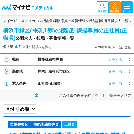
マイナビコメディカル
機能訓練指導員の転職情報
機能訓練指導員求人一覧
横浜市緑区(神奈川県)の機能訓練指導員の正社員(正
職員)
公開求人・転職・募集情報一覧
4
求人数
件
※非公開求人を除く
2026年08月07日(金)更新
職種
機能訓練指導員
変更する
勤務地
神奈川県横浜市緑区
変更する
求人条件
正社員(正職員)
変更する
この検索条件を保存する
条件をクリア
柔道整復師
機能訓練指導員
正職員