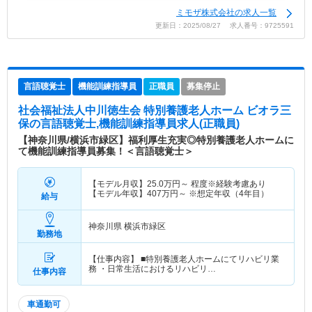
ミモザ株式会社の求人一覧
更新日：2025/08/27 求人番号：9725591
言語聴覚士
機能訓練指導員
正職員
募集停止
社会福祉法人中川徳生会 特別養護老人ホーム ビオラ三
保
の言語聴覚士,機能訓練指導員求人(正職員)
【神奈川県/横浜市緑区】福利厚生充実◎特別養護老人ホームに
て機能訓練指導員募集！＜言語聴覚士＞
【モデル月収】
25.0
万円～
程度※経験考慮あり
【モデル年収】
407
万円～
※想定年収（4年目）
給与
神奈川県 横浜市緑区
勤務地
【仕事内容】 ■特別養護老人ホームにてリハビリ業
務 ・日常生活におけるリハビリ…
仕事内容
車通勤可