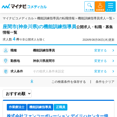
マイナビコメディカル
機能訓練指導員の転職情報
機能訓練指導員求人一覧
座間市(神奈川県)の機能訓練指導員
公開求人・転職・募集
情報一覧
4
求人数
件
※非公開求人を除く
2026年08月06日(木)更新
職種
機能訓練指導員
変更する
勤務地
神奈川県座間市
変更する
求人条件
その他求人条件未設定
変更する
この検索条件を保存する
条件をクリア
作業療法士
機能訓練指導員
正職員
株式会社ファンコーポレーション デイリハセンター煌