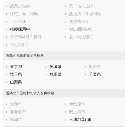
足柄下郡真鶴町
足柄下郡湯河原町
残業少なめ
寮・借り上げ
愛甲郡愛川町
愛甲郡清川村
住宅手当・補助
託児所・育児補助
土日祝休
無資格 OK
積極採用中
WEB面接OK
2027年4月入職可
夏～秋入職可
1月入職可
近隣の都道府県で再検索
東京都
茨城県
栃木県
埼玉県
群馬県
千葉県
山梨県
近隣の市区町村で求人を再検索
大和市
伊勢原市
海老名市
南足柄市
綾瀬市
三浦郡葉山町