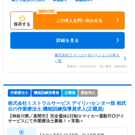
駅から徒歩10分以内
車通勤可
積極採用中
この求人を問い合わせる
保存する
詳細を見る
株式会社ファンコーポレーションの求人
一覧
更新日：2025/05/29 求人番号：9863845
作業療法士
機能訓練指導員
正職員
募集停止
株式会社ミストラルサービス デイリハセンター煌 相武
台
の作業療法士,機能訓練指導員求人(正職員)
【神奈川県／座間市】完全週休2日制☆マイカー通勤可◎デイ
サービスにて作業療法士募集！＜常勤＞