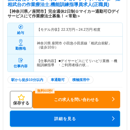
相武台
の作業療法士,機能訓練指導員求人(正職員)
【神奈川県／座間市】完全週休2日制☆マイカー通勤可◎デイ
サービスにて作業療法士募集！＜常勤＞
【モデル月収】
22.3
万円～
24.2
万円
程度
給与
神奈川県 座間市
小田急小田原線「相武台前駅」
（徒歩10分）
勤務地
【仕事内容】 ■デイサービスにてリハビリ業務 ・機
能訓練指導 ・ご利用者様の状…
仕事内容
駅から徒歩10分以内
車通勤可
積極採用中
この求人を問い合わせる
保存する
詳細を見る