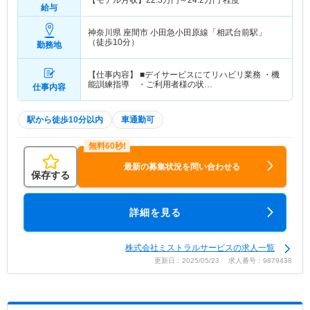
【モデル月収】
22.3
万円～
24.2
万円
程度
給与
神奈川県 座間市
小田急小田原線「相武台前駅」
（徒歩10分）
勤務地
【仕事内容】 ■デイサービスにてリハビリ業務 ・機
能訓練指導 ・ご利用者様の状…
仕事内容
駅から徒歩10分以内
車通勤可
最新の募集状況を問い合わせる
保存する
詳細を見る
株式会社ミストラルサービスの求人一覧
更新日：2025/05/23 求人番号：9879438