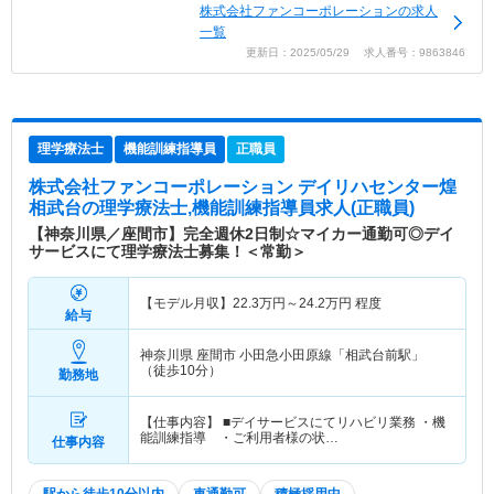
株式会社ファンコーポレーションの求人
一覧
更新日：2025/05/29 求人番号：9863846
理学療法士
機能訓練指導員
正職員
株式会社ファンコーポレーション デイリハセンター煌
相武台
の理学療法士,機能訓練指導員求人(正職員)
【神奈川県／座間市】完全週休2日制☆マイカー通勤可◎デイ
サービスにて理学療法士募集！＜常勤＞
【モデル月収】
22.3
万円～
24.2
万円
程度
給与
神奈川県 座間市
小田急小田原線「相武台前駅」
（徒歩10分）
勤務地
【仕事内容】 ■デイサービスにてリハビリ業務 ・機
能訓練指導 ・ご利用者様の状…
仕事内容