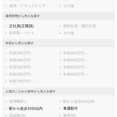
薬局・ドラッグストア
その他
相模原市緑区
相模原市中央区
相模原市南区
雇用形態から求人を探す
市部
正社員(正職員)
契約社員・嘱託社員
横須賀市
平塚市
非常勤・パート
その他
鎌倉市
藤沢市
小田原市
茅ヶ崎市
年収から求人を探す
逗子市
三浦市
年収300万円～
年収350万円～
秦野市
厚木市
年収400万円～
年収450万円～
大和市
伊勢原市
年収500万円～
年収550万円～
海老名市
座間市
年収600万円～
年収650万円～
南足柄市
綾瀬市
年収700万円～
三浦郡葉山町
高座郡寒川町
中郡大磯町
中郡二宮町
人気のこだわり条件から求人を探す
足柄上郡中井町
足柄上郡大井町
管理職求人
駅から徒歩5分以内
足柄上郡松田町
足柄上郡山北町
駅から徒歩10分以内
車通勤可
足柄上郡開成町
足柄下郡箱根町
未経験OK
新卒OK