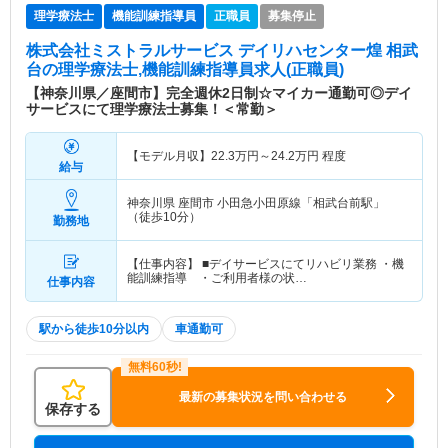
理学療法士
機能訓練指導員
正職員
募集停止
株式会社ミストラルサービス デイリハセンター煌 相武
台
の理学療法士,機能訓練指導員求人(正職員)
【神奈川県／座間市】完全週休2日制☆マイカー通勤可◎デイ
サービスにて理学療法士募集！＜常勤＞
【モデル月収】
22.3
万円～
24.2
万円
程度
給与
神奈川県 座間市
小田急小田原線「相武台前駅」
（徒歩10分）
勤務地
【仕事内容】 ■デイサービスにてリハビリ業務 ・機
能訓練指導 ・ご利用者様の状…
仕事内容
駅から徒歩10分以内
車通勤可
最新の募集状況を問い合わせる
保存する