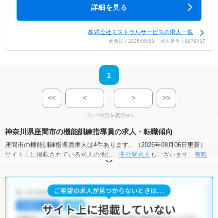
詳細を見る
株式会社ミストラルサービスの求人一覧
更新日：2025/05/23 求人番号：9879437
1
<<
<
>
>>
（1～4件目を表示中）
神奈川県座間市の機能訓練指導員の求人・転職傾向
座間市の機能訓練指導員求人は4件あります。（2026年08月06日更新）
サイト上に掲載されている求人の他に、
非公開求人
もございます。
無料
転職支援サービス
にお申し込みいただくと、全求人からご希望条件に合
う求人を提案させていただきます。
座間市の機能訓練指導員求人では以下のような条件が人気です。
・
積極採用中
・
正社員(正職員)
・
介護福祉施設