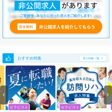
他の条件でも人気の求人がございますので、「こだわり条件」から検索
いただくか、お気軽にお問い合わせください。
全国の機能訓練指導員求人
から検索いただくことも可能です。
無料転職支援サービス
にお申し込みいただくと、ご希望条件をヒアリン
グした上で求人をご提案いたします。
ご希望条件がまだ定まっていない方は
人気の希望条件をピックアップし
た求人特集
をぜひご活用ください。
転職支援の他、情報収集や募集状況の確認も、お気軽にご相談くださ
い。
おすすめ特集
求人特集一覧
セラピスト
セラピスト