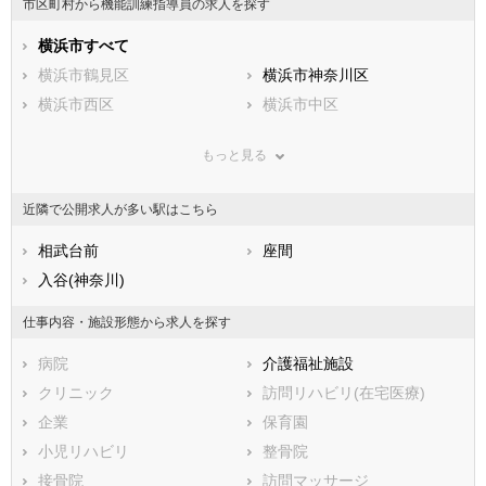
市区町村から機能訓練指導員の求人を探す
石川県
福井県
岐阜県
静岡県
横浜市すべて
愛知県
三重県
滋賀県
横浜市鶴見区
京都府
横浜市神奈川区
大阪府
兵庫県
横浜市西区
奈良県
横浜市中区
和歌山県
鳥取県
横浜市南区
島根県
横浜市保土ケ谷区
岡山県
もっと見る
広島県
横浜市磯子区
山口県
横浜市金沢区
徳島県
香川県
横浜市港北区
愛媛県
横浜市戸塚区
高知県
近隣で公開求人が多い駅はこちら
福岡県
横浜市港南区
佐賀県
横浜市旭区
長崎県
熊本県
横浜市緑区
相武台前
大分県
横浜市瀬谷区
座間
宮崎県
鹿児島県
横浜市栄区
入谷(神奈川)
沖縄県
横浜市泉区
横浜市青葉区
横浜市都筑区
仕事内容・施設形態から求人を探す
川崎市すべて
病院
介護福祉施設
川崎市川崎区
川崎市幸区
クリニック
訪問リハビリ(在宅医療)
川崎市中原区
川崎市高津区
企業
保育園
川崎市多摩区
川崎市宮前区
小児リハビリ
整骨院
川崎市麻生区
接骨院
訪問マッサージ
相模原市すべて