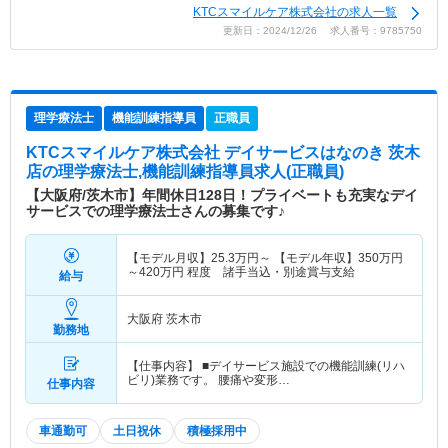
KTCスマイルケア株式会社の求人一覧
更新日：2024/12/26 求人番号：9785750
理学療法士
機能訓練指導員
正職員
KTCスマイルケア株式会社 デイサービスはなのき 茨木
店
の理学療法士,機能訓練指導員求人(正職員)
【大阪府/茨木市】年間休日128日！プライベートも充実なデイ
サービスでの理学療法士さんの募集です♪
【モデル月収】
25.3
万円～
【モデル年収】
350
万円
～
420
万円
程度 諸手当込・別途賞与支給
給与
大阪府 茨木市
勤務地
【仕事内容】 ■デイサービス施設での機能訓練(リハ
ビリ)業務です。 腰痛や変形…
仕事内容
車通勤可
土日祝休
積極採用中