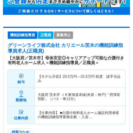
機能訓練指導員
正職員
募集停止
グリーンライフ株式会社 カリエール茨木
の機能訓練指
導員求人(正職員)
【大阪府／茨木市】母体安定◎キャリアアップ可能な介護付き
有料老人ホーム求人＜機能訓練指導員／正職員＞
【モデル月収】
20.5
万円～
25.5
万円
程度 諸手当込
み
給与
大阪府 茨木市
ＪＲ東海道本線(米原－神戸)「摂津富
田駅」（バス・車12分）
勤務地
【仕事内容】 ■介護付有料老人ホーム施設利用者様
の機能訓練指導業務全般 ・入居…
仕事内容
残業少なめ