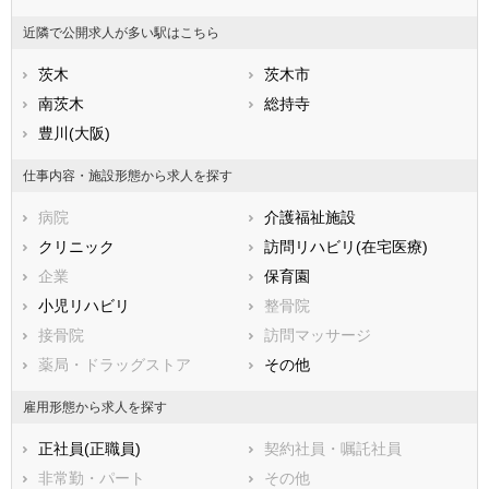
山梨県
長野県
富山県
近隣で公開求人が多い駅はこちら
石川県
福井県
岐阜県
静岡県
茨木
愛知県
茨木市
三重県
滋賀県
南茨木
京都府
総持寺
大阪府
兵庫県
豊川(大阪)
奈良県
和歌山県
鳥取県
島根県
岡山県
仕事内容・施設形態から求人を探す
広島県
山口県
徳島県
病院
介護福祉施設
香川県
愛媛県
高知県
クリニック
訪問リハビリ(在宅医療)
福岡県
佐賀県
長崎県
企業
保育園
熊本県
大分県
宮崎県
小児リハビリ
整骨院
鹿児島県
沖縄県
接骨院
訪問マッサージ
薬局・ドラッグストア
その他
雇用形態から求人を探す
正社員(正職員)
契約社員・嘱託社員
非常勤・パート
その他