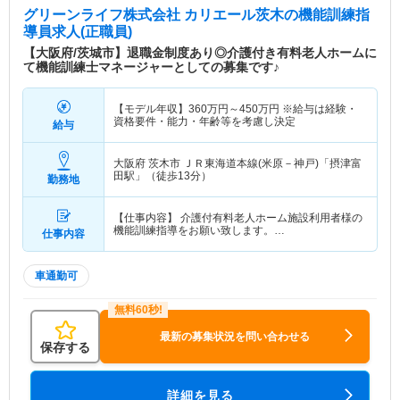
グリーンライフ株式会社 カリエール茨木
の機能訓練指
導員求人(正職員)
【大阪府/茨城市】退職金制度あり◎介護付き有料老人ホームに
て機能訓練士マネージャーとしての募集です♪
【モデル年収】
360
万円～
450
万円
※給与は経験・
資格要件・能力・年齢等を考慮し決定
給与
大阪府 茨木市
ＪＲ東海道本線(米原－神戸)「摂津富
田駅」（徒歩13分）
勤務地
【仕事内容】 介護付有料老人ホーム施設利用者様の
機能訓練指導をお願い致します。…
仕事内容
車通勤可
最新の募集状況を問い合わせる
保存する
詳細を見る