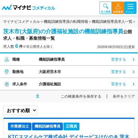
マイナビコメディカル
機能訓練指導員の転職情報
機能訓練指導員求人一覧
茨木市(大阪府)の介護福祉施設の機能訓練指導員
公開
求人・転職・募集情報一覧
6
求人数
件
※非公開求人を除く
2026年08月09日(日)更新
職種
機能訓練指導員
変更する
勤務地
大阪府茨木市
変更する
求人条件
介護福祉施設
変更する
この検索条件を保存する
条件をクリア
作業療法士
機能訓練指導員
正職員
KTCスマイルケア株式会社 デイサービスはなのき 茨木