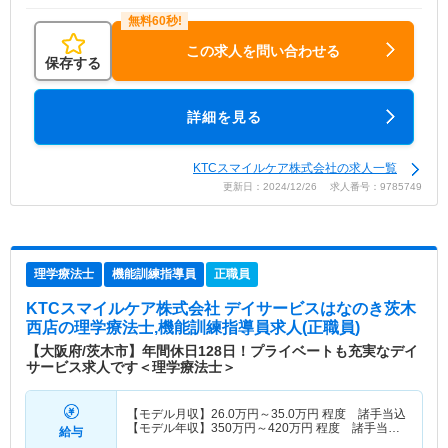
この求人を問い合わせる
保存する
詳細を見る
KTCスマイルケア株式会社の求人一覧
更新日：2024/12/26 求人番号：9785749
理学療法士
機能訓練指導員
正職員
KTCスマイルケア株式会社 デイサービスはなのき茨木
西店
の理学療法士,機能訓練指導員求人(正職員)
【大阪府/茨木市】年間休日128日！プライベートも充実なデイ
サービス求人です＜理学療法士＞
【モデル月収】
26.0
万円～
35.0
万円
程度 諸手当込
【モデル年収】
350
万円～
420
万円
程度 諸手当
給与
込・別途賞与支給