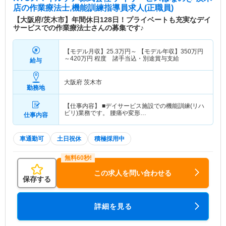
店
の作業療法士,機能訓練指導員求人(正職員)
【大阪府/茨木市】年間休日128日！プライベートも充実なデイ
サービスでの作業療法士さんの募集です♪
【モデル月収】
25.3
万円～
【モデル年収】
350
万円
～
420
万円
程度 諸手当込・別途賞与支給
給与
大阪府 茨木市
勤務地
【仕事内容】 ■デイサービス施設での機能訓練(リハ
ビリ)業務です。 腰痛や変形…
仕事内容
車通勤可
土日祝休
積極採用中
この求人を問い合わせる
保存する
詳細を見る