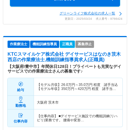
グリーンライフ株式会社の求人一覧
更新日：2025/03/24 求人番号：9766424
作業療法士
機能訓練指導員
正職員
募集停止
KTCスマイルケア株式会社 デイサービスはなのき茨木
西店
の作業療法士,機能訓練指導員求人(正職員)
【大阪府/豊中市】年間休日128日！プライベートも充実なデイ
サービスでの作業療法士さんの募集です♪
【モデル月収】
26.0
万円～
35.0
万円
程度 諸手当込
【モデル年収】
350
万円～
420
万円
程度 諸手当
給与
込・別途賞与支給
大阪府 茨木市
勤務地
【仕事内容】 ■デイサービス施設での機能訓練(リハ
ビリ)業務です。 腰痛や変形…
仕事内容