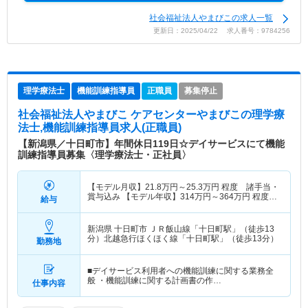
社会福祉法人やまびこの求人一覧
更新日：2025/04/22 求人番号：9784256
理学療法士
機能訓練指導員
正職員
募集停止
社会福祉法人やまびこ ケアセンターやまびこ
の理学療
法士,機能訓練指導員求人(正職員)
【新潟県／十日町市】年間休日119日☆デイサービスにて機能
訓練指導員募集〈理学療法士・正社員〉
【モデル月収】
21.8
万円～
25.3
万円
程度 諸手当・
賞与込み 【モデル年収】
314
万円～
364
万円
程度
給与
諸手当込み
新潟県 十日町市
ＪＲ飯山線「十日町駅」（徒歩13
分）北越急行ほくほく線「十日町駅」（徒歩13分）
勤務地
■デイサービス利用者への機能訓練に関する業務全
般 ・機能訓練に関する計画書の作…
仕事内容