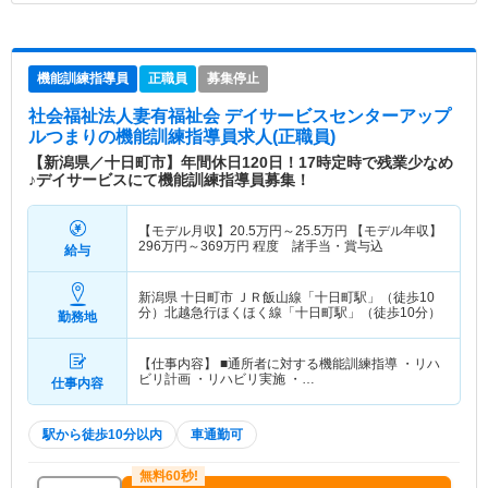
機能訓練指導員
正職員
募集停止
社会福祉法人妻有福祉会 デイサービスセンターアップ
ルつまり
の機能訓練指導員求人(正職員)
【新潟県／十日町市】年間休日120日！17時定時で残業少なめ
♪デイサービスにて機能訓練指導員募集！
【モデル月収】
20.5
万円～
25.5
万円
【モデル年収】
296
万円～
369
万円
程度 諸手当・賞与込
給与
新潟県 十日町市
ＪＲ飯山線「十日町駅」（徒歩10
分）北越急行ほくほく線「十日町駅」（徒歩10分）
勤務地
【仕事内容】 ■通所者に対する機能訓練指導 ・リハ
ビリ計画 ・リハビリ実施 ・…
仕事内容
駅から徒歩10分以内
車通勤可