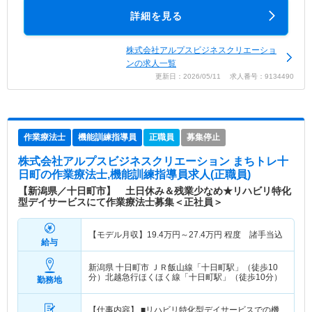
詳細を見る
株式会社アルプスビジネスクリエーショ
ンの求人一覧
更新日：2026/05/11 求人番号：9134490
作業療法士
機能訓練指導員
正職員
募集停止
株式会社アルプスビジネスクリエーション まちトレ十
日町
の作業療法士,機能訓練指導員求人(正職員)
【新潟県／十日町市】 土日休み＆残業少なめ★リハビリ特化
型デイサービスにて作業療法士募集＜正社員＞
【モデル月収】
19.4
万円～
27.4
万円
程度 諸手当込
給与
新潟県 十日町市
ＪＲ飯山線「十日町駅」（徒歩10
分）北越急行ほくほく線「十日町駅」（徒歩10分）
勤務地
【仕事内容】 ■リハビリ特化型デイサービスでの機