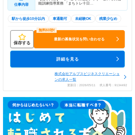
能訓練指導業務 「まちトレ十日…
仕事内容
駅から徒歩10分以内
車通勤可
未経験OK
残業少なめ
最新の募集状況を問い合わせる
保存する
詳細を見る
株式会社アルプスビジネスクリエーショ
ンの求人一覧
更新日：2026/05/11 求人番号：9134492