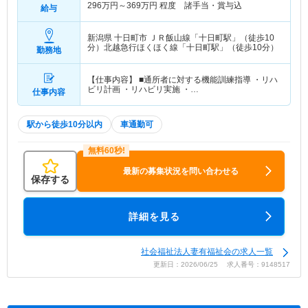
296
万円～
369
万円
程度 諸手当・賞与込
給与
新潟県 十日町市
ＪＲ飯山線「十日町駅」（徒歩10
分）北越急行ほくほく線「十日町駅」（徒歩10分）
勤務地
【仕事内容】 ■通所者に対する機能訓練指導 ・リハ
ビリ計画 ・リハビリ実施 ・…
仕事内容
駅から徒歩10分以内
車通勤可
最新の募集状況を問い合わせる
保存する
詳細を見る
社会福祉法人妻有福祉会の求人一覧
更新日：2026/06/25 求人番号：9148517