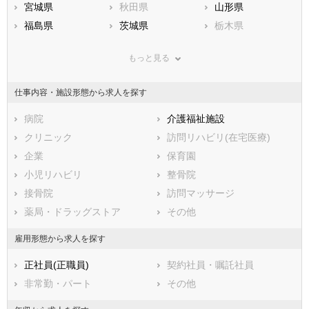
宮城県
秋田県
山形県
福島県
茨城県
栃木県
群馬県
埼玉県
千葉県
もっと見る
東京都
神奈川県
新潟県
山梨県
長野県
富山県
仕事内容・施設形態から求人を探す
石川県
福井県
岐阜県
静岡県
病院
愛知県
介護福祉施設
三重県
滋賀県
クリニック
京都府
訪問リハビリ(在宅医療)
大阪府
兵庫県
企業
奈良県
保育園
和歌山県
鳥取県
小児リハビリ
島根県
整骨院
岡山県
広島県
接骨院
山口県
訪問マッサージ
徳島県
香川県
薬局・ドラッグストア
愛媛県
その他
高知県
福岡県
佐賀県
長崎県
雇用形態から求人を探す
熊本県
大分県
宮崎県
正社員(正職員)
契約社員・嘱託社員
鹿児島県
沖縄県
非常勤・パート
その他