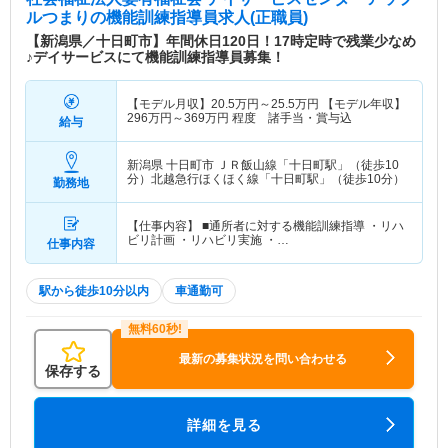
ルつまり
の機能訓練指導員求人(正職員)
【新潟県／十日町市】年間休日120日！17時定時で残業少なめ
♪デイサービスにて機能訓練指導員募集！
【モデル月収】
20.5
万円～
25.5
万円
【モデル年収】
296
万円～
369
万円
程度 諸手当・賞与込
給与
新潟県 十日町市
ＪＲ飯山線「十日町駅」（徒歩10
分）北越急行ほくほく線「十日町駅」（徒歩10分）
勤務地
【仕事内容】 ■通所者に対する機能訓練指導 ・リハ
ビリ計画 ・リハビリ実施 ・…
仕事内容
駅から徒歩10分以内
車通勤可
最新の募集状況を問い合わせる
保存する
詳細を見る