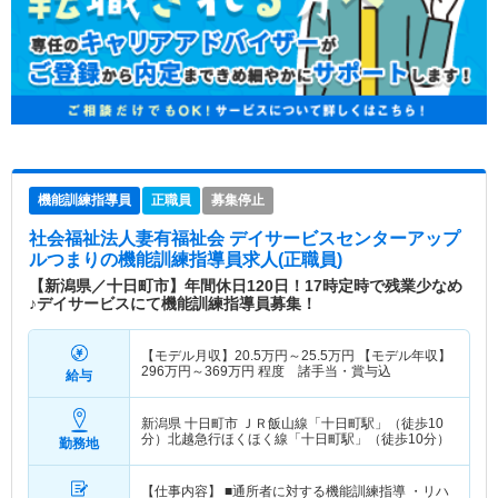
機能訓練指導員
正職員
募集停止
社会福祉法人妻有福祉会 デイサービスセンターアップ
ルつまり
の機能訓練指導員求人(正職員)
【新潟県／十日町市】年間休日120日！17時定時で残業少なめ
♪デイサービスにて機能訓練指導員募集！
【モデル月収】
20.5
万円～
25.5
万円
【モデル年収】
296
万円～
369
万円
程度 諸手当・賞与込
給与
新潟県 十日町市
ＪＲ飯山線「十日町駅」（徒歩10
分）北越急行ほくほく線「十日町駅」（徒歩10分）
勤務地
【仕事内容】 ■通所者に対する機能訓練指導 ・リハ