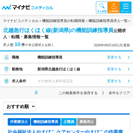
マイナビコメディカル
機能訓練指導員の転職情報
機能訓練指導員求人一覧
北越急行ほくほく線(新潟県)の機能訓練指導員
公開求
人・転職・募集情報一覧
10
求人数
件
※非公開求人を除く
2026年08月10日(月)更新
職種
機能訓練指導員
変更する
勤務地
新潟県北越急行ほくほく線
変更する
求人条件
その他求人条件未設定
変更する
この検索条件を保存する
条件をクリア
作業療法士
機能訓練指導員
正職員
募集停止
社会福祉法人やまびこ ケアセンターやまびこ
の作業療