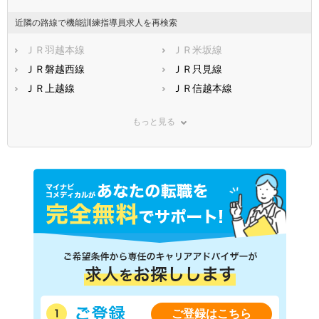
近隣の路線で機能訓練指導員求人を再検索
ＪＲ羽越本線
ＪＲ米坂線
ＪＲ磐越西線
ＪＲ只見線
ＪＲ上越線
ＪＲ信越本線
ＪＲ北陸本線
ＪＲ白新線
もっと見る
ＪＲ飯山線
ＪＲ越後線
ＪＲ大糸線(南小谷－糸魚川)
ＪＲ弥彦線
えちごトキめき鉄道(日本海
えちごトキめき鉄道(妙高は
ひすいライン)
ねうまライン)
ご登録はこちら