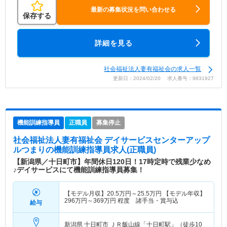
最新の募集状況を問い合わせる
保存する
詳細を見る
社会福祉法人妻有福祉会の求人一覧
更新日：2024/02/20 求人番号：9831927
機能訓練指導員
正職員
募集停止
社会福祉法人妻有福祉会 デイサービスセンターアップ
ルつまり
の機能訓練指導員求人(正職員)
【新潟県／十日町市】年間休日120日！17時定時で残業少なめ
♪デイサービスにて機能訓練指導員募集！
【モデル月収】
20.5
万円～
25.5
万円
【モデル年収】
296
万円～
369
万円
程度 諸手当・賞与込
給与
新潟県 十日町市
ＪＲ飯山線「十日町駅」（徒歩10