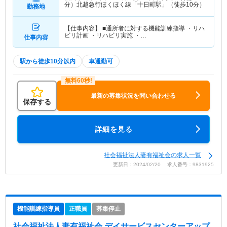
分）北越急行ほくほく線「十日町駅」（徒歩10分）
勤務地
【仕事内容】 ■通所者に対する機能訓練指導 ・リハ
ビリ計画 ・リハビリ実施 ・…
仕事内容
駅から徒歩10分以内
車通勤可
最新の募集状況を問い合わせる
保存する
詳細を見る
社会福祉法人妻有福祉会の求人一覧
更新日：2024/02/20 求人番号：9831925
機能訓練指導員
正職員
募集停止
社会福祉法人妻有福祉会 デイサービスセンターアップ