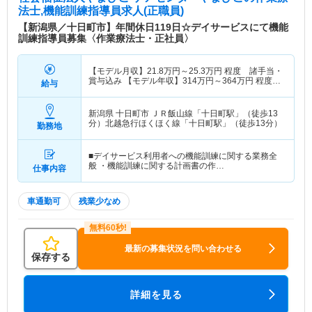
法士,機能訓練指導員求人(正職員)
【新潟県／十日町市】年間休日119日☆デイサービスにて機能
訓練指導員募集〈作業療法士・正社員〉
【モデル月収】
21.8
万円～
25.3
万円
程度 諸手当・
賞与込み 【モデル年収】
314
万円～
364
万円
程度
給与
諸手当込み
新潟県 十日町市
ＪＲ飯山線「十日町駅」（徒歩13
分）北越急行ほくほく線「十日町駅」（徒歩13分）
勤務地
■デイサービス利用者への機能訓練に関する業務全
般 ・機能訓練に関する計画書の作…
仕事内容
車通勤可
残業少なめ
最新の募集状況を問い合わせる
保存する
詳細を見る