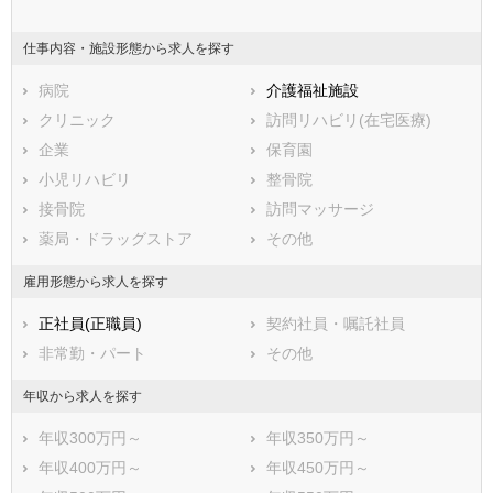
東京都
神奈川県
新潟県
山梨県
長野県
富山県
仕事内容・施設形態から求人を探す
石川県
福井県
岐阜県
静岡県
病院
愛知県
介護福祉施設
三重県
滋賀県
クリニック
京都府
訪問リハビリ(在宅医療)
大阪府
兵庫県
企業
奈良県
保育園
和歌山県
鳥取県
小児リハビリ
島根県
整骨院
岡山県
広島県
接骨院
山口県
訪問マッサージ
徳島県
香川県
薬局・ドラッグストア
愛媛県
その他
高知県
福岡県
佐賀県
長崎県
雇用形態から求人を探す
熊本県
大分県
宮崎県
正社員(正職員)
契約社員・嘱託社員
鹿児島県
沖縄県
非常勤・パート
その他
年収から求人を探す
年収300万円～
年収350万円～
年収400万円～
年収450万円～