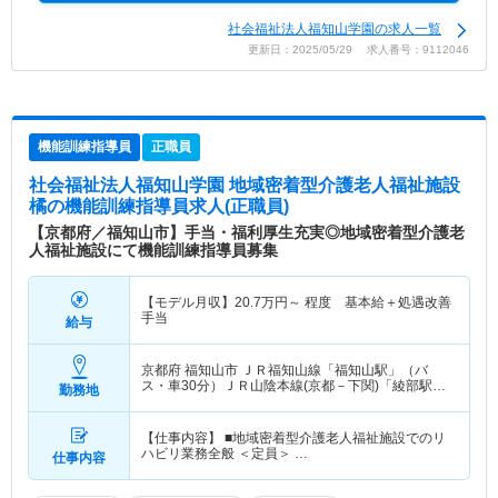
社会福祉法人福知山学園の求人一覧
更新日：2025/05/29 求人番号：9112046
機能訓練指導員
正職員
社会福祉法人福知山学園 地域密着型介護老人福祉施設
橘
の機能訓練指導員求人(正職員)
【京都府／福知山市】手当・福利厚生充実◎地域密着型介護老
人福祉施設にて機能訓練指導員募集
【モデル月収】
20.7
万円～
程度 基本給＋処遇改善
手当
給与
京都府 福知山市
ＪＲ福知山線「福知山駅」（バ
ス・車30分）ＪＲ山陰本線(京都－下関)「綾部駅」
勤務地
（バス・車25分） 他
【仕事内容】 ■地域密着型介護老人福祉施設でのリ
ハビリ業務全般 ＜定員＞ …
仕事内容