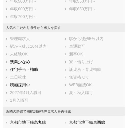
年収500万円～
年収550万円～
年収600万円～
年収650万円～
年収700万円～
人気のこだわり条件から求人を探す
管理職求人
駅から徒歩5分以内
駅から徒歩10分以内
車通勤可
未経験OK
新卒OK
残業少なめ
寮・借り上げ
住宅手当・補助
託児所・育児補助
土日祝休
無資格 OK
積極採用中
WEB面接OK
2027年4月入職可
夏～秋入職可
1月入職可
近隣の路線で機能訓練指導員求人を再検索
京都市地下鉄烏丸線
京都市地下鉄東西線