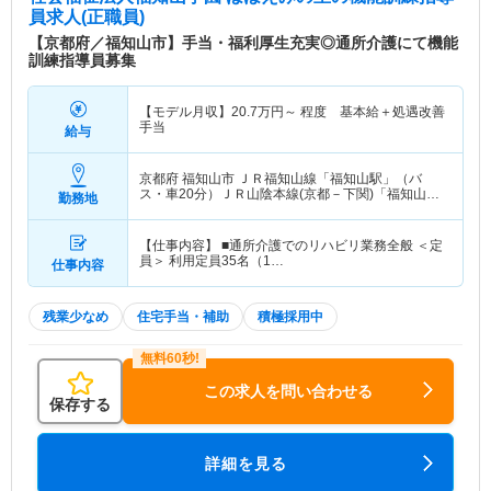
員求人(正職員)
【京都府／福知山市】手当・福利厚生充実◎通所介護にて機能
訓練指導員募集
【モデル月収】
20.7
万円～
程度 基本給＋処遇改善
手当
給与
京都府 福知山市
ＪＲ福知山線「福知山駅」（バ
ス・車20分）ＪＲ山陰本線(京都－下関)「福知山
勤務地
駅」（バス・車20分） 他
【仕事内容】 ■通所介護でのリハビリ業務全般 ＜定
員＞ 利用定員35名（1…
仕事内容
残業少なめ
住宅手当・補助
積極採用中
この求人を問い合わせる
保存する
詳細を見る