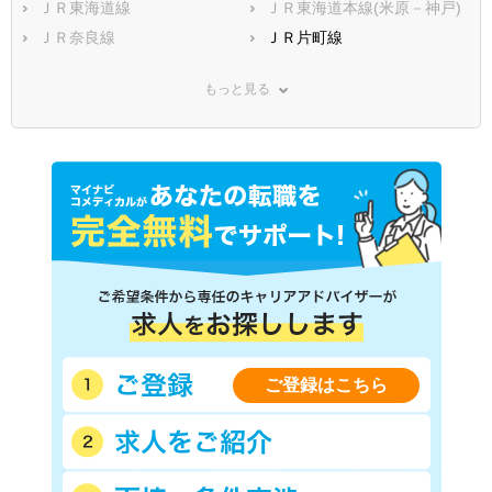
ＪＲ東海道線
ＪＲ東海道本線(米原－神戸)
ＪＲ奈良線
ＪＲ片町線
ＪＲ関西本線(亀山－難波)
ＪＲ湖西線
もっと見る
ＪＲ福知山線
ＪＲ舞鶴線
近鉄京都線
京阪本線
京阪宇治線
京阪京津線
京阪鴨東線
京阪鋼索線
阪急京都本線
阪急嵐山線
京福電気鉄道嵐山本線
京福電気鉄道北野線
嵯峨野観光鉄道
京都丹後鉄道宮福線
京都丹後鉄道宮豊線
京都丹後鉄道宮舞線
叡山電鉄鞍馬線
叡山電鉄叡山本線
ご登録はこちら