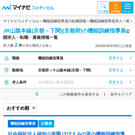
マイナビコメディカル
機能訓練指導員の転職情報
機能訓練指導員求人一覧
JR山陰本線(京都－下関)(京都府)の機能訓練指導員
公
開求人・転職・募集情報一覧
2
求人数
件
※非公開求人を除く
2026年08月08日(土)更新
職種
機能訓練指導員
変更する
勤務地
京都府ＪＲ山陰本線(京都－下関)
変更する
求人条件
その他求人条件未設定
変更する
この検索条件を保存する
条件をクリア
機能訓練指導員
正職員
社会福祉法人福知山学園 ほほえみの里
の機能訓練指導