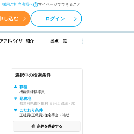
採用ご担当者様へ
マイページでできること
申し込む
ログイン
援情報
キャリアアドバイザー紹介
拠点一覧
選択中の検索条件
職種
機能訓練指導員
勤務地
都道府県市区町村 または 路線・駅
こだわり条件
正社員(正職員)/住宅手当・補助
条件を保存する