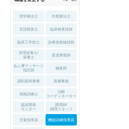
理学療法士
作業療法士
言語聴覚士
臨床検査技師
臨床工学技士
診療放射線技師
管理栄養士/
柔道整復師
栄養士
あん摩マッサージ
鍼灸師
指圧師
調剤薬局事務
医療事務
治験
視能訓練士
コーディネーター
臨床開発
調理師/
モニター
調理スタッフ
児童指導員
機能訓練指導員