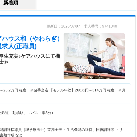
新着順
更新日：2026/07/07 求人番号：9741340
アハウス和（やわらぎ）
求人(正職員)
厚生充実♪ケアハウスにて機
士≫
～
23.2
万円
程度 ※諸手当込 【モデル年収】
266
万円～
314
万円
程度 ※月
かわ鉄道「動橋駅」（バス・車8分）
能訓練指導員（理学療法士）業務全般 ・生活機能の維持、回復訓練等 ・リ
書類作成 など