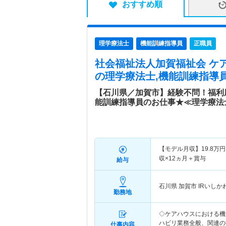
おすすめ順
理学療法士
機能訓練指導員
正職員
社会福祉法人加賀福祉会 ケ
の理学療法士,機能訓練指導員
【石川県／加賀市】経験不問！福利
能訓練指導員のお仕事★≪理学療法
【モデル月収】
19.8
万円
収×12ヵ月＋賞与
給与
石川県 加賀市
IRいし
勤務地
◇ケアハウスにおける機
ハビリ業務全般、関連の
仕事内容