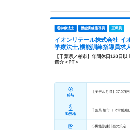
理学療法士
機能訓練指導員
正職員
イオンリテール株式会社 イ
学療法士,機能訓練指導員求人
【千葉県／柏市】年間休日120日
集☆＜PT＞
【モデル月収】
27.0
万円
給与
千葉県 柏市
ＪＲ常磐線(
勤務地
◇機能訓練計画の策定 