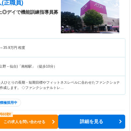
(正職員)
以上◎デイで機能訓練指導員募
～
35.9
万円
程度
上野－仙台)「南柏駅」（徒歩10分）
一人ひとりの長期・短期目標やフィットネスレベルに合わせたファンクショナ
作成します。 ◇ファンクショナルトレ…
積極採用中
詳細を見る
この求人を問い合わせる