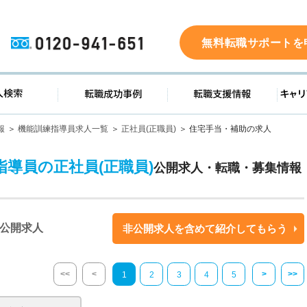
0120-941-651
無料転職サポートを
ド
求人検索
転職成功事例
転職支
報
機能訓練指導員求人一覧
正社員(正職員)
住宅手当・補助の求人
導員の正社員(正職員)
公開求人・転職・募集情報
公開求人
非公開求人を含めて紹介してもらう
<<
<
>
>>
1
2
3
4
5