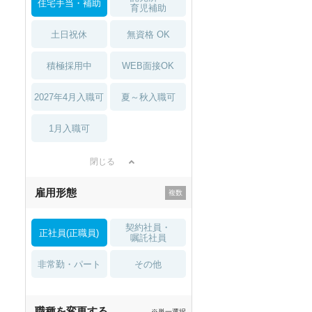
住宅手当・補助
育児補助
土日祝休
無資格 OK
積極採用中
WEB面接OK
2027年4月入職可
夏～秋入職可
1月入職可
閉じる
雇用形態
契約社員・
正社員(正職員)
嘱託社員
非常勤・パート
その他
職種を変更する
※単一選択