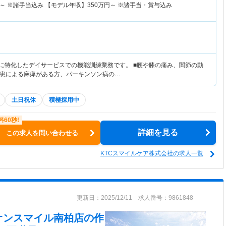
～
※諸手当込み 【モデル年収】
350
万円～
※諸手当・賞与込み
リに特化したデイサービスでの機能訓練業務です。 ■腰や膝の痛み、関節の動
患による麻痺がある方、パーキンソン病の…
土日祝休
積極採用中
詳細を見る
この求人を問い合わせる
KTCスマイルケア株式会社の求人一覧
更新日：2025/12/11 求人番号：9861848
オンスマイル南柏店
の作