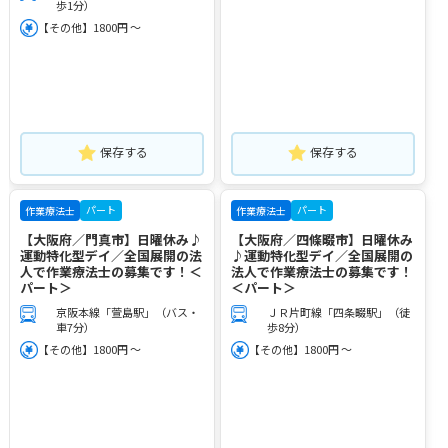
歩1分）
【その他】1800円 ～
保存する
保存する
パート
パート
作業療法士
作業療法士
【大阪府／門真市】日曜休み♪
【大阪府／四條畷市】日曜休み
運動特化型デイ／全国展開の法
♪運動特化型デイ／全国展開の
人で作業療法士の募集です！＜
法人で作業療法士の募集です！
パート＞
＜パート＞
京阪本線「萱島駅」（バス・
ＪＲ片町線「四条畷駅」（徒
車7分）
歩8分）
【その他】1800円 ～
【その他】1800円 ～