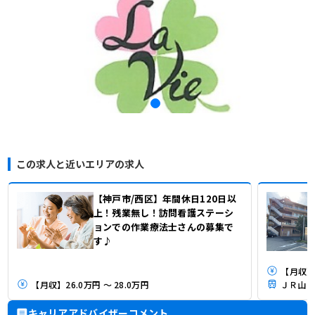
この求人と近いエリアの求人
【神戸市/西区】年間休日120日以
上！残業無し！訪問看護ステーシ
ョンでの作業療法士さんの募集で
す♪
【月収】
【月収】26.0万円 ～ 28.0万円
キャリアアドバイザーコメント