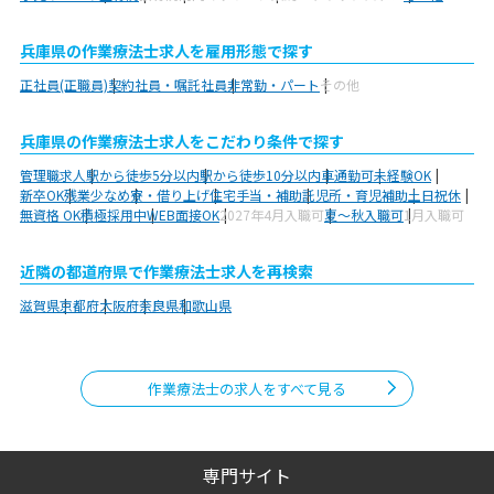
兵庫県の作業療法士求人を雇用形態で探す
正社員(正職員)
契約社員・嘱託社員
非常勤・パート
その他
兵庫県の作業療法士求人をこだわり条件で探す
管理職求人
駅から徒歩5分以内
駅から徒歩10分以内
車通勤可
未経験OK
新卒OK
残業少なめ
寮・借り上げ
住宅手当・補助
託児所・育児補助
土日祝休
無資格 OK
積極採用中
WEB面接OK
2027年4月入職可
夏～秋入職可
1月入職可
近隣の都道府県で作業療法士求人を再検索
滋賀県
京都府
大阪府
奈良県
和歌山県
作業療法士の求人をすべて見る
専門サイト