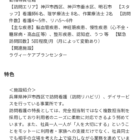
【訪問エリア】神戸市西区、神戸市垂水区、明石市 【スタ
ッフ】看護師6名、理学療法士 8名、作業療法士 2名 【訪問
件数】看護4～5件、リハ5～6件
【主な疾患】脳血管疾患、神経筋疾患、慢性疾患（心不全・
糖尿病・高血圧等）、整形疾患、認知症、うつ 等 【緊急
訪問回数】5回程度/月（月によって変動あり）
【関連施設】
特色
＜施設紹介＞
兵庫県神戸市西区で訪問看護（訪問リハビリ）、デイサービ
スを行っている事業所です。
訪問看護の特長としては、完全担当制ではなく複数担当制を
採用しており利用者のニーズに柔軟に対応できるよう努めて
います。また、社員一人一人が「人を大切にする」というこ
とをモットーに利用者・家族への支援だけでなく、社員同士
でも相手の立場を考えた上で協力しながら業務を進めていま