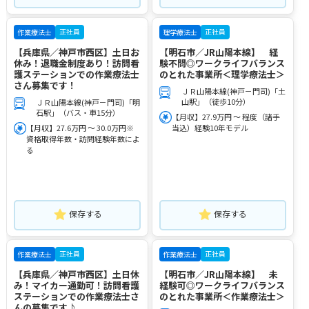
正社員
正社員
作業療法士
理学療法士
【兵庫県／神戸市西区】土日お
【明石市／JR山陽本線】 経
休み！退職金制度あり！訪問看
験不問◎ワークライフバランス
護ステーションでの作業療法士
のとれた事業所＜理学療法士＞
さん募集です！
ＪＲ山陽本線(神戸－門司)「土
山駅」（徒歩10分）
ＪＲ山陽本線(神戸－門司)「明
石駅」（バス・車15分）
【月収】27.9万円 ～ 程度（諸手
【月収】27.6万円 ～ 30.0万円※
当込）経験10年モデル
資格取得年数・訪問経験年数によ
る
保存する
保存する
正社員
正社員
作業療法士
作業療法士
【兵庫県／神戸市西区】土日休
【明石市／JR山陽本線】 未
み！マイカー通勤可！訪問看護
経験可◎ワークライフバランス
ステーションでの作業療法士さ
のとれた事業所＜作業療法士＞
んの募集です♪