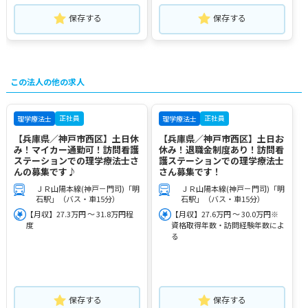
保存する
保存する
この法人の他の求人
正社員
正社員
理学療法士
理学療法士
【兵庫県／神戸市西区】土日休
【兵庫県／神戸市西区】土日お
み！マイカー通勤可！訪問看護
休み！退職金制度あり！訪問看
ステーションでの理学療法士さ
護ステーションでの理学療法士
んの募集です♪
さん募集です！
ＪＲ山陽本線(神戸－門司)「明
ＪＲ山陽本線(神戸－門司)「明
石駅」（バス・車15分）
石駅」（バス・車15分）
【月収】27.3万円 ～ 31.8万円程
【月収】27.6万円 ～ 30.0万円※
度
資格取得年数・訪問経験年数によ
る
保存する
保存する