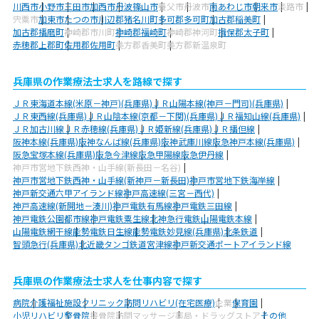
川西市
小野市
三田市
加西市
丹波篠山市
養父市
丹波市
南あわじ市
朝来市
淡路市
宍粟市
加東市
たつの市
川辺郡猪名川町
多可郡多可町
加古郡稲美町
加古郡播磨町
神崎郡市川町
神崎郡福崎町
神崎郡神河町
揖保郡太子町
赤穂郡上郡町
佐用郡佐用町
美方郡香美町
美方郡新温泉町
兵庫県の作業療法士求人を路線で探す
ＪＲ東海道本線(米原－神戸)(兵庫県)
ＪＲ山陽本線(神戸－門司)(兵庫県)
ＪＲ東西線(兵庫県)
ＪＲ山陰本線(京都－下関)(兵庫県)
ＪＲ福知山線(兵庫県)
ＪＲ加古川線
ＪＲ赤穂線(兵庫県)
ＪＲ姫新線(兵庫県)
ＪＲ播但線
阪神本線(兵庫県)
阪神なんば線(兵庫県)
阪神武庫川線
阪急神戸本線(兵庫県)
阪急宝塚本線(兵庫県)
阪急今津線
阪急甲陽線
阪急伊丹線
神戸市営地下鉄西神・山手線(新長田－名谷)
神戸市営地下鉄西神・山手線(新神戸－新長田)
神戸市営地下鉄海岸線
神戸新交通六甲アイランド線
神戸高速線(三宮－西代)
神戸高速線(新開地－湊川)
神戸電鉄有馬線
神戸電鉄三田線
神戸電鉄公園都市線
神戸電鉄粟生線
北神急行電鉄
山陽電鉄本線
山陽電鉄網干線
能勢電鉄日生線
能勢電鉄妙見線(兵庫県)
北条鉄道
智頭急行(兵庫県)
北近畿タンゴ鉄道宮津線
神戸新交通ポートアイランド線
兵庫県の作業療法士求人を仕事内容で探す
病院
介護福祉施設
クリニック
訪問リハビリ(在宅医療)
企業
保育園
小児リハビリ
整骨院
接骨院
訪問マッサージ
薬局・ドラッグストア
その他