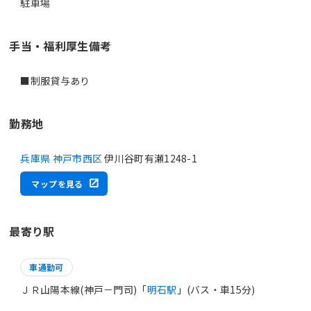
駐車場
手当・福利厚生備考
■制服貸与あり
勤務地
兵庫県 神戸市西区
伊川谷町有瀬1248-1
マップを見る
最寄り駅
車通勤可
ＪＲ山陽本線(神戸－門司)「
明石駅
」(バス・車15分)