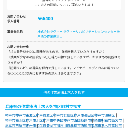
この求人の詳細についてご案内いたします
お問い合わせ
566400
求人番号
募集先名称
株式会社ラヴィー ラヴィーリハビリテーションセンター神
戸西の作業療法士
お問い合わせ例
「求人番号566400に興味があるので、詳細を教えていただけますか？」
「残業が少なめの病院をJR○○線の沿線で探していますが、おすすめの病院はあ
りますか？」
「訪問リハビリの募集を都内で探しています。マイナビコメディカルに載ってい
る○○○○○以外におすすめの求人はありますか？」
他の作業療法士求人を探す
兵庫県の作業療法士求人を市区町村で探す
神戸市
神戸市東灘区
神戸市灘区
神戸市兵庫区
神戸市長田区
神戸市須磨区
神戸市垂水区
神戸市北区
神戸市中央区
神戸市西区
姫路市
尼崎市
明石市
西宮市
洲本市
芦屋市
伊丹市
相生市
豊岡市
加古川市
赤穂市
西脇市
宝塚市
三木市
高砂市