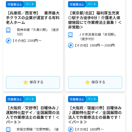
パート
パート
作業療法士
作業療法士
【兵庫県／西宮市】 業界最大
【東京都/北区】福利厚生充実
手クラスの企業が運営する有料
◎駅チカ徒歩6分！介護老人保
老人ホーム
健施設にて作業療法士募集！＜
非常勤＞
阪神本線「久寿川駅」（徒歩
5分）
ＪＲ京浜東北線「赤羽駅」
（徒歩9分）
【その他】2500円 ～
【その他】1900円 ～ 2000円
保存する
保存する
パート
パート
作業療法士
作業療法士
【大阪府／交野市】日曜休み♪
【大阪府／寝屋川市】日曜休み
運動特化型デイ／全国展開の法
♪運動特化型デイ／全国展開の
人で作業療法士の募集です！＜
法人で作業療法士の募集です！
パート＞
＜パート＞
京阪交野線「交野市駅」（徒
【その他】1800円 ～