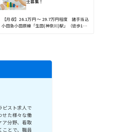
士募集！
【月収】26.1万円 ～ 29.7万円程度 諸手当込
【その他】15
小田急小田原線「生田(神奈川)駅」（徒歩17分）
ラピスト求人で
わせた様々な働
ケア分野、看取
くことで、職員