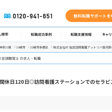
無料転職サポートを
0120-941-651
求人検索
転職成功事例
転職支援
神奈川県
川崎市
川崎市多摩区
株式会社AT 指定訪問看護アットリハ宿河
の言語聴覚士 の求人・転職
間休日120日◎訪問看護ステーションでのセラピ