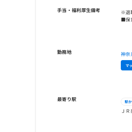
手当・福利厚生備考
※退
■保
勤務地
神奈
マ
最寄り駅
駅か
ＪＲ