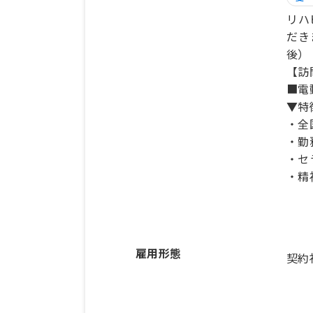
リハ
だき
後）
【訪
■電
▼特
・全
・勤
・セ
・精
雇用形態
契約