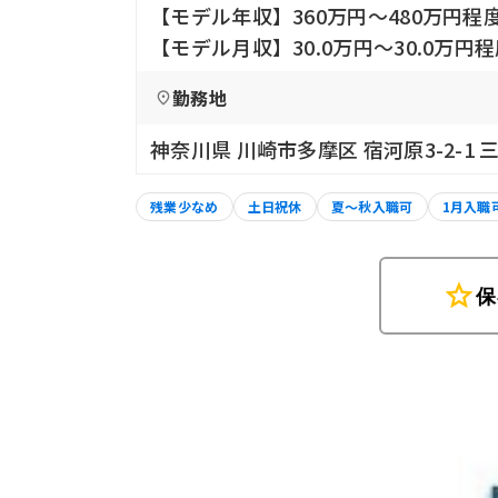
【モデル年収】360万円〜480万円程
【モデル月収】30.0万円〜30.0万
勤務地
神奈川県 川崎市多摩区 宿河原3-2-1 
残業少なめ
土日祝休
夏～秋入職可
1月入職
star
保