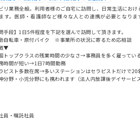
ビリ業務全般。利用者様のご自宅に訪問し、日常生活におけ
ます。医師・看護師など様々な人との連携が必要となりま
問手段】1日5件程度を下記を選んで訪問して頂きます。
動自転車・原付バイク ※事業所の状況に寄るため応相談
徴▼
国トップクラスの残業時間の少なさ→事務員を多く雇ってい
務時間が短い→1日7時間勤務
ラピスト多数在席→多いステーションはセラピストだけで20
神分野・小児分野にも携われます（法人内放課後デイサービ
社員・嘱託社員