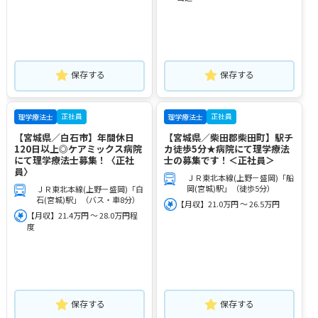
保存する
保存する
正社員
正社員
理学療法士
理学療法士
【宮城県／白石市】年間休日
【宮城県／柴田郡柴田町】駅チ
120日以上◎ケアミックス病院
カ徒歩5分★病院にて理学療法
にて理学療法士募集！〈正社
士の募集です！＜正社員＞
員〉
ＪＲ東北本線(上野－盛岡)「船
岡(宮城)駅」（徒歩5分）
ＪＲ東北本線(上野－盛岡)「白
石(宮城)駅」（バス・車8分）
【月収】21.0万円 ～ 26.5万円
【月収】21.4万円 ～ 28.0万円程
度
保存する
保存する