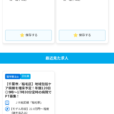
保存する
保存する
最近見た求人
正社員
理学療法士
【千葉市／稲毛区】地域包括ケ
ア病棟を増床予定！年間120日
◎9時～17時30分定時の病院で
PT募集！
ＪＲ総武線「稲毛駅」
【モデル月収】22.0万円～ 程度
（諸手当込み）