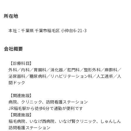
所在地
本社：千葉県 千葉市稲毛区 小仲台6-21-3
会社概要
【診療科目】
外科／内科／胃腸科／消化器／肛門科／整形外科／麻酔科／
泌尿器科／糖尿病科／リハビリテーション科／人工透析／人
間ドック
【関連施設】
病院、クリニック、訪問看護ステーション
JR稲毛駅から徒歩6分で通勤が便利です
【関連施設】
稲毛病院、いなげ西病院、いなげ腎クリニック、しゅんしん
訪問看護ステーション