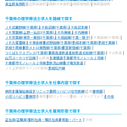
長生郡長柄町
長生郡長南町
夷隅郡大多喜町
夷隅郡御宿町
安房郡鋸南町
千葉県の理学療法士求人を路線で探す
ＪＲ武蔵野線(千葉県)
ＪＲ総武線(千葉県)
ＪＲ総武本線
ＪＲ常磐線(上野－仙台)(千葉県)
ＪＲ外房線
ＪＲ内房線
ＪＲ京葉線(東京－蘇我)(千葉県)
ＪＲ成田線(千葉－銚子)
ＪＲ鹿島線(千葉県)
ＪＲ久留里線
ＪＲ東金線
東武野田線(千葉県)
京成本線(千葉県)
京成千葉線
京成千原線
東京メトロ東西線(千葉県)
都営新宿線(千葉県)
つくばエクスプレス(千葉県)
東葉高速鉄道
北総鉄道北総線(千葉県)
いすみ鉄道
山万ユーカリが丘線
芝山鉄道
小湊鐵道
千葉都市モノレール１号線
千葉都市モノレール２号線
流鉄流山線
銚子電気鉄道
ＪＲ上野東京ライン(千葉県)
京成松戸線
千葉県の理学療法士求人を仕事内容で探す
病院
介護福祉施設
クリニック
訪問リハビリ(在宅医療)
企業
保育園
小児リハビリ
整骨院
接骨院
訪問マッサージ
薬局・ドラッグストア
その他
千葉県の理学療法士求人を雇用形態で探す
正社員(正職員)
契約社員・嘱託社員
非常勤・パート
その他