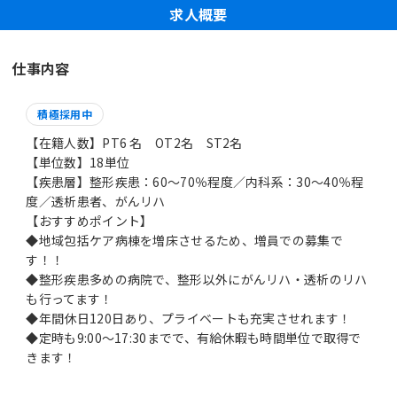
求人概要
仕事内容
積極採用中
【在籍人数】PT6 名 OT2名 ST2名
【単位数】18単位
【疾患層】整形疾患：60～70％程度／内科系：30～40％程
度／透析患者、がんリハ
【おすすめポイント】
◆地域包括ケア病棟を増床させるため、増員での募集で
す！！
◆整形疾患多めの病院で、整形以外にがんリハ・透析のリハ
も行ってます！
◆年間休日120日あり、プライベートも充実させれます！
◆定時も9:00～17:30までで、有給休暇も時間単位で取得で
きます！