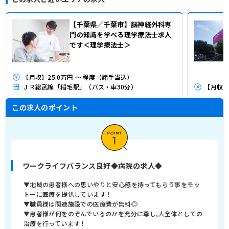
【千葉県／千葉市】脳神経外科専
門の知識を学べる理学療法士求人
です＜理学療法士＞
【月収】25.0万円 ～ 程度（諸手当込）
ＪＲ総武線「稲毛駅」（バス・車30分）
【月収】2
この求人のポイント
ワークライフバランス良好◆病院の求人◆
▼地域の患者様への思いやりと安心感を持ってもらう事をモッ
トーに医療を提供しています！
▼職員様は関連施設での医療費が無料◎
▼患者様が何をのぞんでいるのかを充分に尊し,人全体としての
治療を行っています！