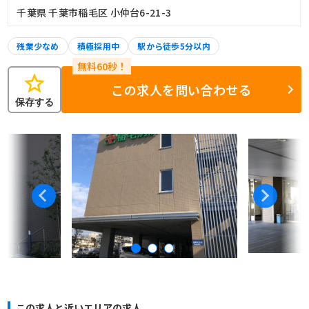
千葉県 千葉市稲毛区 小仲台6-21-3
残業少なめ
積極採用中
駅から徒歩5分以内
star
この求人を問い合わせる
保存する
この求人と近いエリアの求人