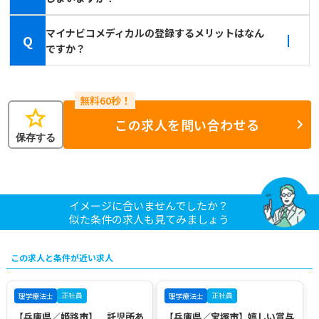
マイナビコメディカルの登録するメリットはなん
Q
ですか？
star
この求人を問い合わせる
保存する
イメージに合いませんでしたか？
似た条件の求人も見てみましょう
この求人と条件が近い求人
正社員
正社員
理学療法士
理学療法士
【兵庫県／姫路市】 託児所あ
【兵庫県／宝塚市】嬉しい賞与