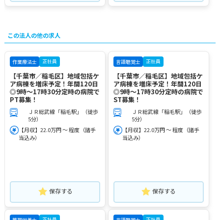
この法人の他の求人
正社員
正社員
作業療法士
言語聴覚士
【千葉市／稲毛区】地域包括ケ
【千葉市／稲毛区】地域包括ケ
ア病棟を増床予定！年間120日
ア病棟を増床予定！年間120日
◎9時～17時30分定時の病院で
◎9時～17時30分定時の病院で
PT募集！
ST募集！
ＪＲ総武線「稲毛駅」（徒歩
ＪＲ総武線「稲毛駅」（徒歩
5分）
5分）
【月収】22.0万円 ～ 程度（諸手
【月収】22.0万円 ～ 程度（諸手
当込み）
当込み）
保存する
保存する
正社員
正社員
管理栄養士
言語聴覚士