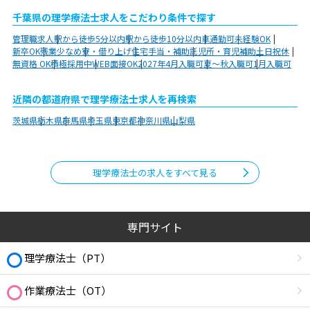
千葉県の理学療法士求人をこだわり条件で探す
管理職求人
駅から徒歩5分以内
駅から徒歩10分以内
車通勤可
未経験OK
新卒OK
残業少なめ
寮・借り上げ
住宅手当・補助
託児所・育児補助
土日祝休
無資格 OK
積極採用中
WEB面接OK
2027年4月入職可
夏～秋入職可
1月入職可
近隣の都道府県で理学療法士求人を再検索
茨城県
栃木県
群馬県
埼玉県
東京都
神奈川県
山梨県
理学療法士の求人をすべて見る
専門サイト
理学療法士（PT）
作業療法士（OT）