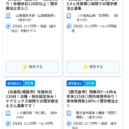
り！年間休日120日以上！理学
3.5ヶ月実積◎病院での理学療
療法士求人◎
法士募集
山陽電鉄本線「山陽姫路駅」
ＪＲ福知山線「宝塚駅」（徒
（徒歩3分）
歩15分）
【月収】23.3万円 ～ 程度（諸手
【月収】22.3万円 ～ 26.3万円程
当込）常勤モデル
度
保存する
保存する
正社員
正社員
理学療法士
理学療法士
【兵庫県/姫路市】年間休日
【鹿児島市】残業月5～10h＆
120日！日曜・祝日固定休み！
年休115日◎院内保育所あり！
ケアミックス病院での理学療法
育休取得率100％＜理学療法士
士さん募集です！
＞
ＪＲ播但線「京口駅」（徒歩
鹿児島市電第１期線「荒田八
14分）
幡駅」（徒歩14分）
【月収】22.5万円 ～ 42.4万円
【月収】23.7万円 ～ 程度 諸手
当込