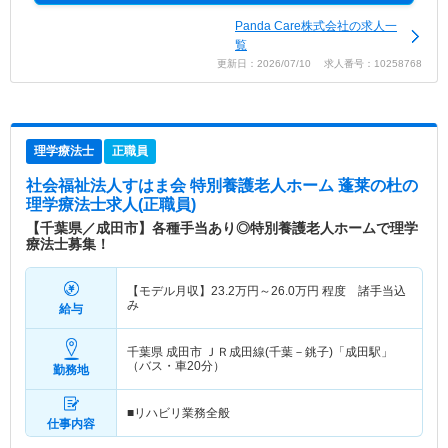
Panda Care株式会社の求人一
覧
更新日：2026/07/10 求人番号：10258768
理学療法士
正職員
社会福祉法人すはま会 特別養護老人ホーム 蓬莱の杜
の
理学療法士求人(正職員)
【千葉県／成田市】各種手当あり◎特別養護老人ホームで理学
療法士募集！
【モデル月収】
23.2
万円～
26.0
万円
程度 諸手当込
み
給与
千葉県 成田市
ＪＲ成田線(千葉－銚子)「成田駅」
（バス・車20分）
勤務地
■リハビリ業務全般
仕事内容