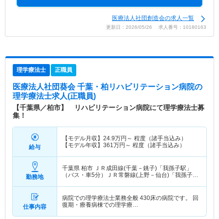
医療法人社団創造会の求人一覧
更新日：2026/05/26 求人番号：10180163
理学療法士
正職員
医療法人社団葵会 千葉・柏リハビリテーション病院
の
理学療法士求人(正職員)
【千葉県／柏市】 リハビリテーション病院にて理学療法士募
集！
【モデル月収】
24.9
万円～
程度（諸手当込み）
【モデル年収】
361
万円～
程度（諸手当込み）
給与
千葉県 柏市
ＪＲ成田線(千葉－銚子)「我孫子駅」
（バス・車5分）ＪＲ常磐線(上野－仙台)「我孫子
勤務地
駅」（バス・車5分）
病院での理学療法士業務全般 430床の病院です。 回
復期・療養病棟での理学療…
仕事内容