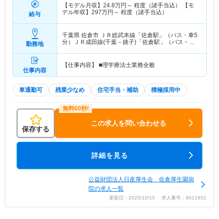
【モデル月収】
24.8
万円～
程度（諸手当込） 【モ
デル年収】
297
万円～
程度（諸手当込）
給与
千葉県 佐倉市
ＪＲ総武本線「佐倉駅」（バス・車5
分）ＪＲ成田線(千葉－銚子)「佐倉駅」（バス・車5
勤務地
分）
【仕事内容】 ■理学療法士業務全般
仕事内容
車通勤可
残業少なめ
住宅手当・補助
積極採用中
この求人を問い合わせる
保存する
詳細を見る
公益財団法人日産厚生会 佐倉厚生園病
院の求人一覧
更新日：2025/10/15 求人番号：9011652