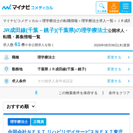
マイナビコメディカル
理学療法士の転職情報
理学療法士求人一覧
ＪＲ成田
JR成田線(千葉－銚子)(千葉県)の理学療法士
公開求人・
転職・募集情報一覧
61
求人数
件
※非公開求人を除く
2026年08月06日(木)更新
職種
理学療法士
変更する
勤務地
千葉県ＪＲ成田線(千葉－銚子)
変更する
求人条件
その他求人条件未設定
変更する
この検索条件を保存する
条件をクリア
理学療法士
正職員
合同会社ＮＥＸＴ リハビリデイサービスＮＥＸＴ東庄