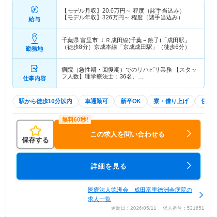
【モデル月収】
20.6
万円～
程度（諸手当込み）
【モデル年収】
326
万円～
程度（諸手当込み）
給与
千葉県 富里市
ＪＲ成田線(千葉－銚子)「成田駅」
（徒歩8分）京成本線「京成成田駅」（徒歩6分）
勤務地
病院（急性期・回復期）でのリハビリ業務 【スタッ
フ人数】理学療法士：36名、…
仕事内容
駅から徒歩10分以内
車通勤可
新卒OK
寮・借り上げ
住宅
この求人を問い合わせる
保存する
詳細を見る
医療法人徳洲会 成田富里徳洲会病院の
求人一覧
更新日：2026/05/11 求人番号：521651