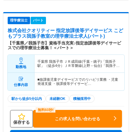
理学療法士
パート
株式会社クオリティー 指定放課後等デイサービス こど
もプラス我孫子教室
の理学療法士求人(パート)
【千葉県／我孫子市】資格手当充実♪指定放課後等デイサービ
スでの理学療法士募集！＜パート＞
千葉県 我孫子市
ＪＲ成田線(千葉－銚子)「我孫子
駅」（徒歩4分）ＪＲ常磐線(上野－仙台)「我孫子
勤務地
駅」（徒歩4分）
■放課後児童デイサービスでのリハビリ業務 ・児童
発達支援 ・放課後等デイサービ…
仕事内容
駅から徒歩5分以内
未経験OK
積極採用中
この求人を問い合わせる
保存する