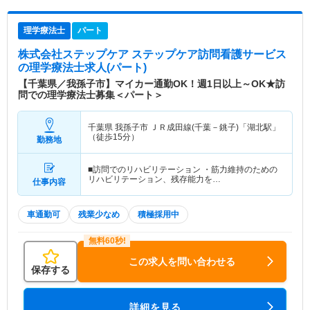
理学療法士
パート
株式会社ステップケア ステップケア訪問看護サービス
の理学療法士求人(パート)
【千葉県／我孫子市】マイカー通勤OK！週1日以上～OK★訪
問での理学療法士募集＜パート＞
千葉県 我孫子市
ＪＲ成田線(千葉－銚子)「湖北駅」
（徒歩15分）
勤務地
■訪問でのリハビリテーション ・筋力維持のための
リハビリテーション、残存能力を…
仕事内容
車通勤可
残業少なめ
積極採用中
この求人を問い合わせる
保存する
詳細を見る