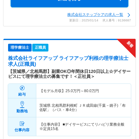
株式会社ステップケアの求人一覧
更新日：2025/01/14 求人番号：9136687
理学療法士
正職員
株式会社ライフアップ ライフアップ利根
の理学療法士
求人(正職員)
【茨城県／北相馬郡】副業OK◎年間休日120日以上☆デイサー
ビスにて理学療法士の募集です！＜正社員＞
【モデル月収】
25.0
万円～
80.0
万円
給与
茨城県 北相馬郡利根町
ＪＲ成田線(千葉－銚子)「布
佐駅」（バス・車4分）
勤務地
【仕事内容】 ■デイサービスにてリハビリ業務全般
※定員15名
仕事内容