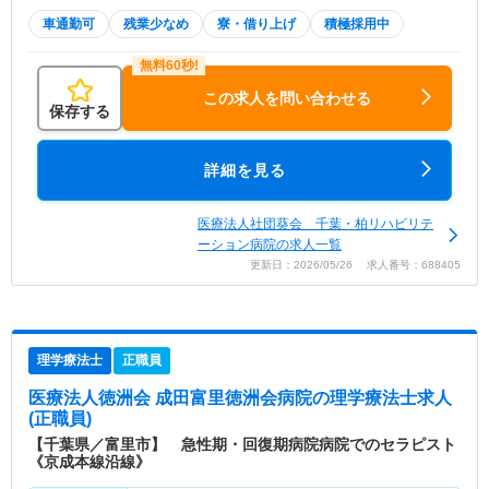
車通勤可
残業少なめ
寮・借り上げ
積極採用中
この求人を問い合わせる
保存する
詳細を見る
医療法人社団葵会 千葉・柏リハビリテ
ーション病院の求人一覧
更新日：2026/05/26 求人番号：688405
理学療法士
正職員
医療法人徳洲会 成田富里徳洲会病院
の理学療法士求人
(正職員)
【千葉県／富里市】 急性期・回復期病院病院でのセラピスト
《京成本線沿線》