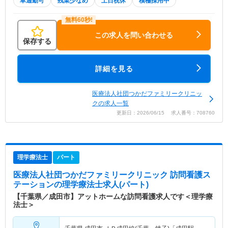
車通勤可
残業少なめ
土日祝休
積極採用中
この求人を問い合わせる
保存する
詳細を見る
医療法人社団つかだファミリークリニッ
クの求人一覧
更新日：2026/06/15 求人番号：708760
理学療法士
パート
医療法人社団つかだファミリークリニック 訪問看護ス
テーション
の理学療法士求人(パート)
【千葉県／成田市】アットホームな訪問看護求人です＜理学療
法士＞