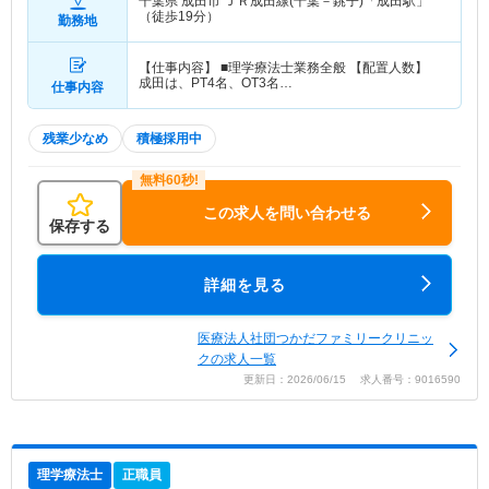
千葉県 成田市
ＪＲ成田線(千葉－銚子)「成田駅」
（徒歩19分）
勤務地
【仕事内容】 ■理学療法士業務全般 【配置人数】
成田は、PT4名、OT3名…
仕事内容
残業少なめ
積極採用中
この求人を問い合わせる
保存する
詳細を見る
医療法人社団つかだファミリークリニッ
クの求人一覧
更新日：2026/06/15 求人番号：9016590
理学療法士
正職員