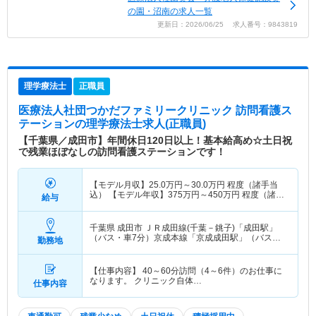
の園・沼南の求人一覧
更新日：2026/06/25 求人番号：9843819
理学療法士
正職員
医療法人社団つかだファミリークリニック 訪問看護ス
テーション
の理学療法士求人(正職員)
【千葉県／成田市】年間休日120日以上！基本給高め☆土日祝
で残業ほぼなしの訪問看護ステーションです！
【モデル月収】
25.0
万円～
30.0
万円
程度（諸手当
込） 【モデル年収】
375
万円～
450
万円
程度（諸手
給与
当込）
千葉県 成田市
ＪＲ成田線(千葉－銚子)「成田駅」
（バス・車7分）京成本線「京成成田駅」（バス・
勤務地
車7分）
【仕事内容】 40～60分訪問（4～6件）のお仕事に
なります。 クリニック自体…
仕事内容