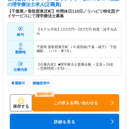
の理学療法士求人(正職員)
【千葉県／香取郡東庄町】年間休日110日／リハビリ特化型デ
イサービスにて理学療法士募集
【モデル月収】
23.0
万円～
29.0
万円
程度 諸手当込
み
給与
千葉県 香取郡東庄町
ＪＲ成田線(千葉－銚子)「下総
橘駅」（バス・車7分）
勤務地
【仕事内容】 ■理学療法士業務全般 ＜定員＞18名
＜営業時間＞8:30～…
仕事内容
車通勤可
積極採用中
この求人を問い合わせる
保存する
詳細を見る