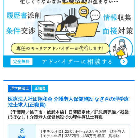
理学療法士
正職員
医療法人社団翔和会 介護老人保健施設 なぎさ
の理学療
法士求人(正職員)
【千葉県／銚子市・総武本線】日曜固定休／託児所完備／残業
ほぼなし！介護老人保健施設での理学療法士募集
【モデル月収】
22.0
万円～
29.0
万円
程度 諸手当込
【モデル年収】
328
万円～
438
万円
程度 賞与込
給与