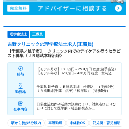
理学療法士
正職員
吉野クリニック
の理学療法士求人(正職員)
【千葉県／銚子市】 クリニック内でのデイケアを行うセラピ
スト募集《ＪＲ総武本線沿線》
【モデル月収】
18.0
万円～
25.0
万円
程度(諸手当込)
【モデル年収】
328
万円～
438
万円
程度 賞与込
給与
千葉県 銚子市
ＪＲ総武本線「松岸駅」（徒歩5分）
ＪＲ成田線(千葉－銚子)「松岸駅」（徒歩5分）
勤務地
日常生活動作や活動の訓練により、対象者ひとりひ
とりに対して医学的・社会的視点か…
仕事内容
駅から徒歩5分以内
車通勤可
未経験OK
託児所・育児補助