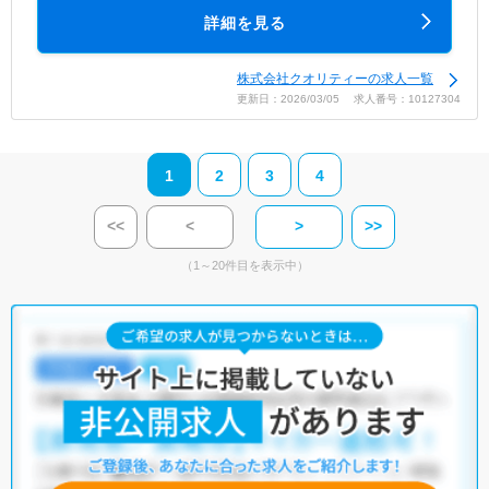
詳細を見る
株式会社クオリティーの求人一覧
更新日：2026/03/05 求人番号：10127304
1
2
3
4
<<
<
>
>>
（1～20件目を表示中）