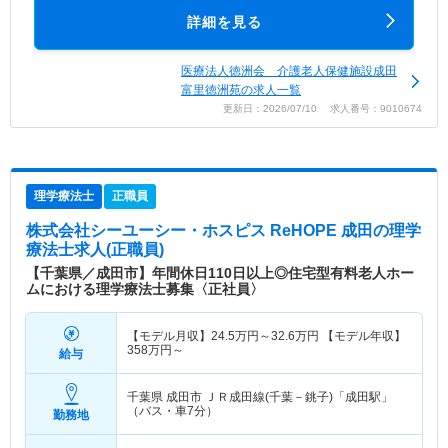
詳細を見る
医療法人徳洲会 介護老人保健施設成田
富里徳洲苑の求人一覧
更新日：2026/07/10 求人番号：9010674
理学療法士
正職員
株式会社シーユーシー・ホスピス ReHOPE 成田
の理学
療法士求人(正職員)
【千葉県／成田市】年間休日110日以上◎住宅型有料老人ホー
ムにおける理学療法士募集〈正社員〉
【モデル月収】
24.5
万円～
32.6
万円
【モデル年収】
358
万円～
給与
千葉県 成田市
ＪＲ成田線(千葉－銚子)「成田駅」
（バス・車7分）
勤務地