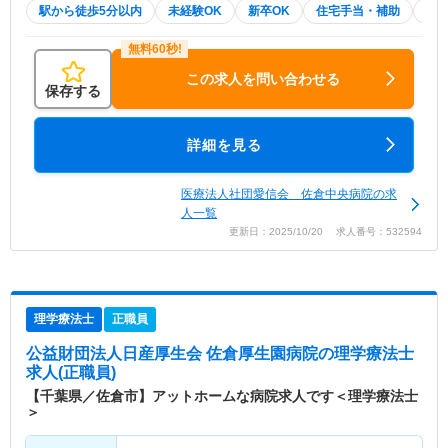
駅から徒歩5分以内
未経験OK
新卒OK
住宅手当・補助
託
この求人を問い合わせる
保存する
詳細を見る
医療法人社団愛信会 佐倉中央病院の求
人一覧
更新日：2025/10/20 求人番号：532594
理学療法士
正職員
公益財団法人日産厚生会 佐倉厚生園病院
の理学療法士
求人(正職員)
【千葉県／佐倉市】アットホームな病院求人です＜理学療法士
＞