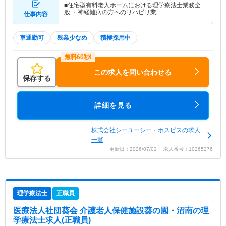
■住宅型有料老人ホームにおける理学療法士業務全
般 ・神経難病の方へのリハビリ業…
仕事内容
車通勤可
残業少なめ
積極採用中
この求人を問い合わせる
保存する
詳細を見る
株式会社シーユーシー・ホスピスの求人
一覧
更新日：2026/07/02 求人番号：10265276
理学療法士
正職員
医療法人社団葵会 介護老人保健施設葵の園・沼南
の理
学療法士求人(正職員)