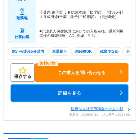
千葉県 銚子市
ＪＲ総武本線「松岸駅」（徒歩5分）
ＪＲ成田線(千葉－銚子)「松岸駅」（徒歩5分）
勤務地
■介護老人保健施設においての入所者様、通所利用
者様の機能訓練、ADL訓練、生活…
仕事内容
駅から徒歩5分以内
車通勤可
未経験OK
残業少なめ
託児所
この求人を問い合わせる
保存する
詳細を見る
医療法人社団翔和会の求人一覧
更新日：2026/07/10 求人番号：9087491