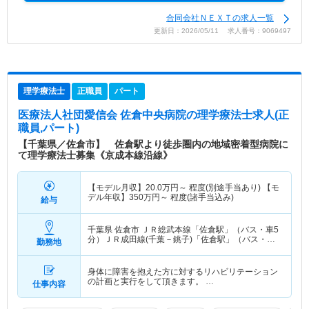
合同会社ＮＥＸＴの求人一覧
更新日：2026/05/11 求人番号：9069497
理学療法士
正職員
パート
医療法人社団愛信会 佐倉中央病院
の理学療法士求人(正
職員,パート)
【千葉県／佐倉市】 佐倉駅より徒歩圏内の地域密着型病院に
て理学療法士募集《京成本線沿線》
【モデル月収】
20.0
万円～
程度(別途手当あり) 【モ
デル年収】
350
万円～
程度(諸手当込み)
給与
千葉県 佐倉市
ＪＲ総武本線「佐倉駅」（バス・車5
分）ＪＲ成田線(千葉－銚子)「佐倉駅」（バス・車5
勤務地
分） 他
身体に障害を抱えた方に対するリハビリテーション
の計画と実行をして頂きます。 …
仕事内容