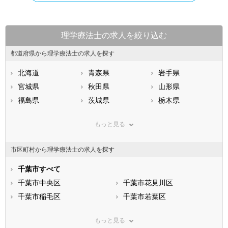
理学療法士の求人を絞り込む
都道府県から理学療法士の求人を探す
北海道
青森県
岩手県
宮城県
秋田県
山形県
福島県
茨城県
栃木県
群馬県
埼玉県
千葉県
もっと見る
東京都
神奈川県
新潟県
山梨県
長野県
富山県
市区町村から理学療法士の求人を探す
石川県
福井県
岐阜県
静岡県
千葉市すべて
愛知県
三重県
滋賀県
千葉市中央区
京都府
千葉市花見川区
大阪府
兵庫県
千葉市稲毛区
奈良県
千葉市若葉区
和歌山県
鳥取県
千葉市緑区
島根県
千葉市美浜区
岡山県
もっと見る
広島県
市部
山口県
徳島県