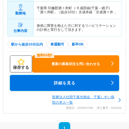
千葉県 印旛郡酒々井町
ＪＲ成田線(千葉－銚子)
「酒々井駅」（徒歩10分）京成本線「京成酒々井
勤務地
駅」（徒歩10分）
身体に障害を抱えた方に対するリハビリテーション
の計画と実行をして頂きます。
仕事内容
駅から徒歩10分以内
車通勤可
新卒OK
最新の募集状況を問い合わせる
保存する
詳細を見る
医療法人社団千葉光徳会 千葉しすい病
院の求人一覧
更新日：2026/07/06 求人番号：602044
1