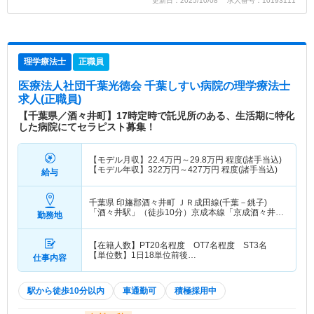
更新日：2025/10/08 求人番号：10193111
理学療法士
正職員
医療法人社団千葉光徳会 千葉しすい病院
の理学療法士
求人(正職員)
【千葉県／酒々井町】17時定時で託児所のある、生活期に特化
した病院にてセラピスト募集！
【モデル月収】
22.4
万円～
29.8
万円
程度(諸手当込)
【モデル年収】
322
万円～
427
万円
程度(諸手当込)
給与
千葉県 印旛郡酒々井町
ＪＲ成田線(千葉－銚子)
「酒々井駅」（徒歩10分）京成本線「京成酒々井
勤務地
駅」（徒歩10分）
【在籍人数】PT20名程度 OT7名程度 ST3名
【単位数】1日18単位前後…
仕事内容
駅から徒歩10分以内
車通勤可
積極採用中