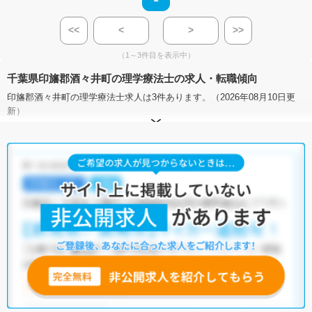
<<
<
>
>>
（1～3件目を表示中）
千葉県印旛郡酒々井町の理学療法士の求人・転職傾向
印旛郡酒々井町の理学療法士求人は3件あります。（2026年08月10日更
新）
サイト上に掲載されている求人の他に、
非公開求人
もございます。
無料
転職支援サービス
にお申し込みいただくと、全求人からご希望条件に合
う求人を提案させていただきます。
印旛郡酒々井町の理学療法士求人では以下のような条件が人気です。
・
積極採用中
・
新卒OK
・
残業少なめ
・
正社員(正職員)
・
病院
他の条件でも人気の求人がございますので、「こだわり条件」から検索
いただくか、お気軽にお問い合わせください。
全国の理学療法士求人
から検索いただくことも可能です。
無料転職支援サービス
にお申し込みいただくと、ご希望条件をヒアリン
グした上で求人をご提案いたします。
ご希望条件がまだ定まっていない方は
人気の希望条件をピックアップし