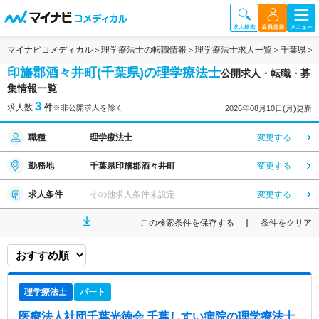
マイナビコメディカル
理学療法士の転職情報
理学療法士求人一覧
千葉県
印旛郡酒々井町(千葉県)の理学療法士
公開求人・転職・募
集情報一覧
3
求人数
件
※非公開求人を除く
2026年08月10日(月)更新
職種
理学療法士
変更する
勤務地
千葉県印旛郡酒々井町
変更する
求人条件
その他求人条件未設定
変更する
この検索条件を保存する
条件をクリア
理学療法士
パート
医療法人社団千葉光徳会 千葉しすい病院
の理学療法士