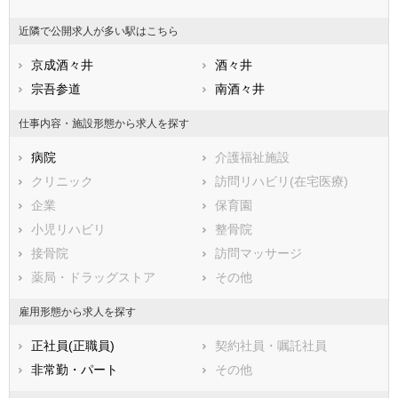
香川県
銚子市
愛媛県
市川市
高知県
近隣で公開求人が多い駅はこちら
福岡県
船橋市
佐賀県
館山市
長崎県
熊本県
木更津市
京成酒々井
大分県
松戸市
酒々井
宮崎県
鹿児島県
野田市
宗吾参道
沖縄県
茂原市
南酒々井
成田市
佐倉市
仕事内容・施設形態から求人を探す
東金市
旭市
病院
介護福祉施設
習志野市
柏市
クリニック
訪問リハビリ(在宅医療)
勝浦市
市原市
企業
保育園
流山市
八千代市
小児リハビリ
整骨院
我孫子市
鴨川市
接骨院
訪問マッサージ
鎌ケ谷市
君津市
薬局・ドラッグストア
その他
富津市
浦安市
四街道市
袖ケ浦市
雇用形態から求人を探す
八街市
印西市
正社員(正職員)
契約社員・嘱託社員
白井市
富里市
非常勤・パート
その他
南房総市
匝瑳市