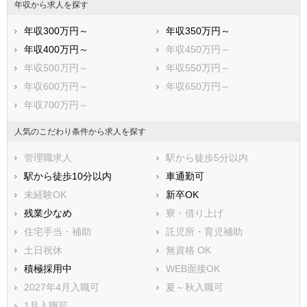
香取市
山武市
年収から求人を探す
いすみ市
大網白里市
年収300万円～
年収350万円～
印旛郡酒々井町
印旛郡栄町
年収400万円～
年収450万円～
香取郡神崎町
香取郡多古町
年収500万円～
年収550万円～
香取郡東庄町
山武郡九十九里町
年収600万円～
年収650万円～
山武郡芝山町
山武郡横芝光町
年収700万円～
長生郡一宮町
長生郡睦沢町
長生郡長生村
長生郡白子町
人気のこだわり条件から求人を探す
長生郡長柄町
長生郡長南町
管理職求人
駅から徒歩5分以内
夷隅郡大多喜町
夷隅郡御宿町
駅から徒歩10分以内
車通勤可
安房郡鋸南町
未経験OK
新卒OK
残業少なめ
寮・借り上げ
住宅手当・補助
託児所・育児補助
土日祝休
無資格 OK
積極採用中
WEB面接OK
2027年4月入職可
夏～秋入職可
1月入職可