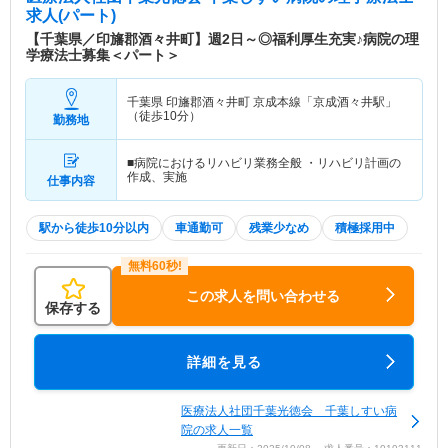
求人(パート)
【千葉県／印旛郡酒々井町】週2日～◎福利厚生充実♪病院の理
学療法士募集＜パート＞
千葉県 印旛郡酒々井町
京成本線「京成酒々井駅」
（徒歩10分）
勤務地
■病院におけるリハビリ業務全般 ・リハビリ計画の
作成、実施
仕事内容
駅から徒歩10分以内
車通勤可
残業少なめ
積極採用中
この求人を問い合わせる
保存する
詳細を見る
医療法人社団千葉光徳会 千葉しすい病
院の求人一覧