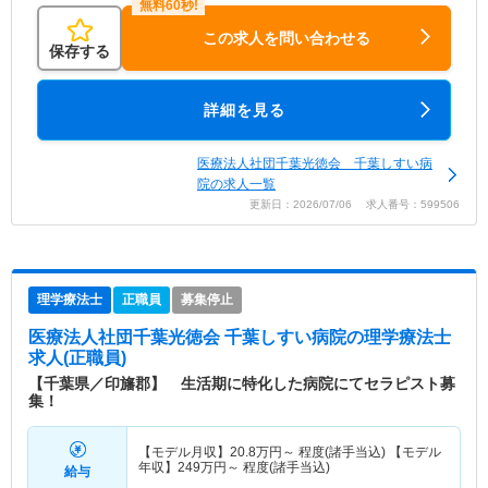
この求人を問い合わせる
保存する
詳細を見る
医療法人社団千葉光徳会 千葉しすい病
院の求人一覧
更新日：2026/07/06 求人番号：599506
理学療法士
正職員
募集停止
医療法人社団千葉光徳会 千葉しすい病院
の理学療法士
求人(正職員)
【千葉県／印旛郡】 生活期に特化した病院にてセラピスト募
集！
【モデル月収】
20.8
万円～
程度(諸手当込) 【モデル
年収】
249
万円～
程度(諸手当込)
給与