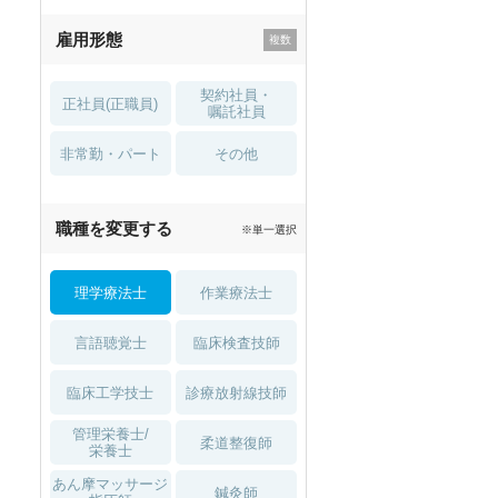
残業少なめ
寮・借り上げ
雇用形態
託児所・
住宅手当・補助
育児補助
契約社員・
正社員(正職員)
土日祝休
無資格 OK
嘱託社員
非常勤・パート
積極採用中
WEB面接OK
その他
2027年4月入職可
夏～秋入職可
職種を変更する
※単一選択
1月入職可
理学療法士
作業療法士
言語聴覚士
臨床検査技師
臨床工学技士
診療放射線技師
管理栄養士/
柔道整復師
栄養士
あん摩マッサージ
鍼灸師