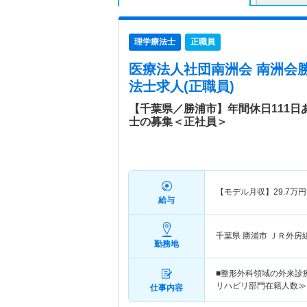
理学療法士
正職員
医療法人社団南洲会 南洲会
法士求人(正職員)
【千葉県／勝浦市】年間休日111日
士の募集＜正社員＞
【モデル月収】
29.7
万円
給与
千葉県 勝浦市
ＪＲ外房
勤務地
■整形外科領域の外来診
リハビリ部門在籍人数≫ 
仕事内容