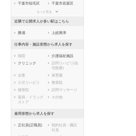
滋賀県
京都府
大阪府
千葉市稲毛区
千葉市若葉区
兵庫県
奈良県
和歌山県
千葉市緑区
千葉市美浜区
もっと見る
鳥取県
島根県
岡山県
市部
近隣で公開求人が多い駅はこちら
広島県
山口県
徳島県
銚子市
市川市
香川県
愛媛県
高知県
船橋市
館山市
勝浦
上総興津
福岡県
佐賀県
長崎県
木更津市
松戸市
仕事内容・施設形態から求人を探す
熊本県
大分県
宮崎県
野田市
茂原市
鹿児島県
沖縄県
成田市
佐倉市
病院
介護福祉施設
東金市
旭市
クリニック
訪問リハビリ(在
宅医療)
習志野市
柏市
企業
保育園
勝浦市
市原市
小児リハビリ
整骨院
流山市
八千代市
接骨院
訪問マッサージ
我孫子市
鴨川市
薬局・ドラッグ
その他
鎌ケ谷市
君津市
ストア
富津市
浦安市
四街道市
袖ケ浦市
雇用形態から求人を探す
八街市
印西市
正社員(正職員)
契約社員・嘱託
白井市
富里市
社員
南房総市
匝瑳市