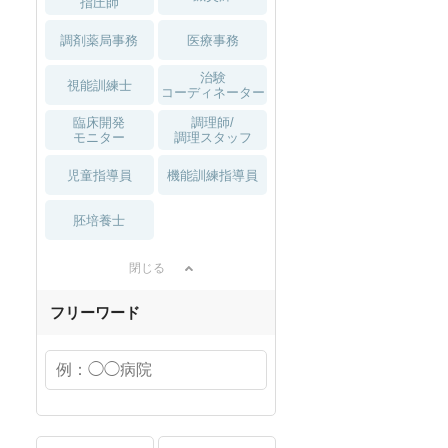
指圧師
調剤薬局事務
医療事務
治験
視能訓練士
コーディネーター
臨床開発
調理師/
モニター
調理スタッフ
児童指導員
機能訓練指導員
胚培養士
閉じる
フリーワード