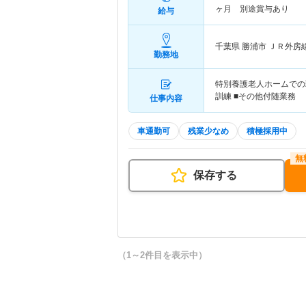
ヶ月 別途賞与あり
給与
千葉県 勝浦市
ＪＲ外房
勤務地
特別養護老人ホームでの
訓練 ■その他付随業務
仕事内容
車通勤可
残業少なめ
積極採用中
保存する
（1～2件目を表示中）