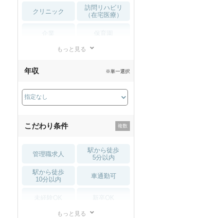
訪問リハビリ
クリニック
（在宅医療）
企業
保育園
もっと見る
小児リハビリ
整骨院
年収
※単一選択
接骨院
訪問マッサージ
薬局・
その他
ドラッグストア
こだわり条件
駅から徒歩
管理職求人
5分以内
駅から徒歩
車通勤可
10分以内
未経験OK
新卒OK
もっと見る