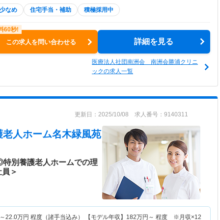
少なめ
住宅手当・補助
積極採用中
詳細を見る
この求人を問い合わせる
医療法人社団南洲会 南洲会勝浦クリニ
ックの求人一覧
更新日：2025/10/08 求人番号：9140311
護老人ホーム名木緑風苑
日◎特別養護老人ホームでの理
社員＞
～
22.0
万円
程度（諸手当込み） 【モデル年収】
182
万円～
程度 ※月収×12