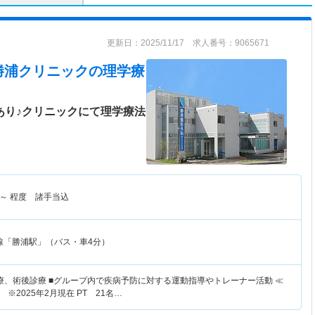
更新日：2025/11/17 求人番号：9065671
勝浦クリニック
の理学療
あり♪クリニックにて理学療法
～
程度 諸手当込
線「勝浦駅」（バス・車4分）
療、術後診療 ■グループ内で疾病予防に対する運動指導やトレーナー活動 ≪
※2025年2月現在 PT 21名…