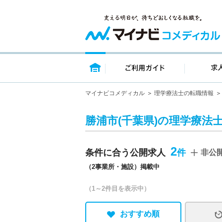
トップページ
ご利用ガイ
マイナビコメディカル
理学療法士の転職情報
勝浦市(千葉県)の理学療法
2
条件に合う公開求人
非公
（2事業所・施設）掲載中
（1～2件目を表示中）
おすすめ順