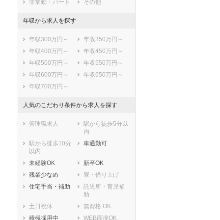
非常勤・パート
その他
香取市
山武市
年収から求人を探す
いすみ市
大網白里市
印旛郡酒々井町
印旛郡栄町
年収300万円～
年収350万円～
香取郡神崎町
香取郡多古町
年収400万円～
年収450万円～
香取郡東庄町
山武郡九十九里
年収500万円～
年収550万円～
町
年収600万円～
年収650万円～
山武郡芝山町
山武郡横芝光町
年収700万円～
長生郡一宮町
長生郡睦沢町
長生郡長生村
長生郡白子町
人気のこだわり条件から求人を探す
長生郡長柄町
長生郡長南町
夷隅郡大多喜町
夷隅郡御宿町
管理職求人
駅から徒歩5分以
内
安房郡鋸南町
駅から徒歩10分
車通勤可
以内
未経験OK
新卒OK
残業少なめ
寮・借り上げ
住宅手当・補助
託児所・育児補
助
土日祝休
無資格 OK
積極採用中
WEB面接OK