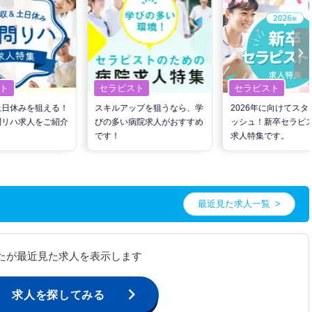
ト
セラピスト
セラピスト
土日休みを狙える！
スキルアップを狙うなら、学
2026年に向けてスタ
問リハ求人をご紹介
びの多い病院求人がおすすめ
ッシュ！新卒セラピ
です！
求人特集です。
最近見た求人一覧
たが最近見た求人を表示します
求人を探してみる