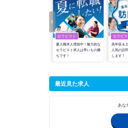
セラピスト
セラピスト
セラピス
転職で高収入を狙う！計画的
夏入職求人増加中！魅力的な
高年収＆
な活動でPTの好条件求人を
セラピスト求人は早いもの勝
人気の訪
見つけるには？
ちです！
します！
最近見た求人
あな