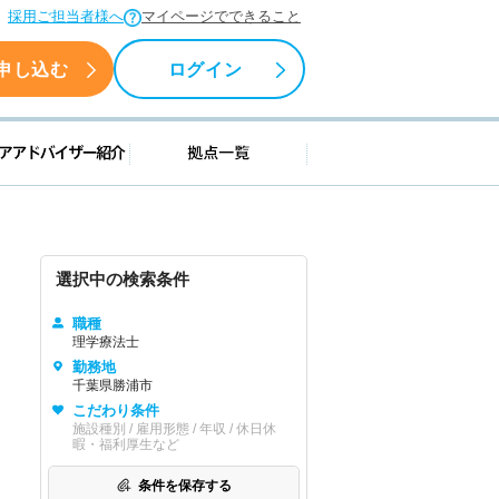
採用ご担当者様へ
マイページでできること
申し込む
ログイン
援情報
キャリアアドバイザー紹介
拠点一覧
選択中の検索条件
職種
理学療法士
勤務地
千葉県勝浦市
こだわり条件
施設種別 / 雇用形態 / 年収 / 休日休
暇・福利厚生など
条件を保存する