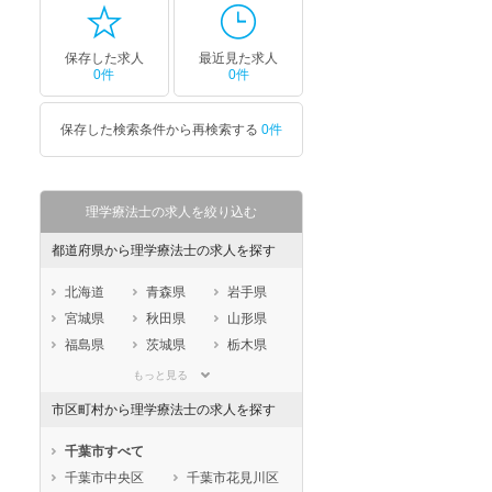
保存した求人
最近見た求人
0件
0件
保存した検索条件から再検索する
0件
セラピスト
セラピスト
ートダ
世の中の需要の高まりととも
ワークライフバランス重視派
スト向け
に増加傾向の「介護施設」求
の方へ！なぜ120日が基準？
理学療法士の求人を絞り込む
人をご紹介！
数え方も解説
都道府県から理学療法士の求人を探す
北海道
青森県
岩手県
宮城県
秋田県
山形県
福島県
茨城県
栃木県
群馬県
埼玉県
千葉県
もっと見る
東京都
神奈川県
新潟県
市区町村から理学療法士の求人を探す
山梨県
長野県
富山県
石川県
福井県
岐阜県
千葉市すべて
静岡県
愛知県
三重県
千葉市中央区
千葉市花見川区