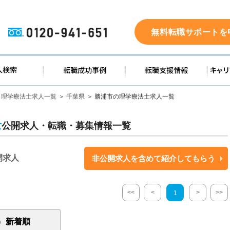
0120-941-651
無料転職サポートを
ド
求人検索
転職成功事例
転職支
理学療法士求人一覧
千葉県
勝浦市の理学療法士求人一覧
士
公開求人・転職・募集情報一覧
開求人
非公開求人を含めて紹介してもらう
<<
<
>
>>
1
新着順