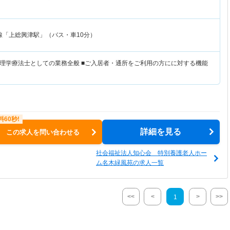
線「上総興津駅」（バス・車10分）
理学療法士としての業務全般 ■ご入居者・通所をご利用の方にに対する機能
詳細を見る
この求人を問い合わせる
社会福祉法人知心会 特別養護老人ホー
ム名木緑風苑の求人一覧
<<
<
>
>>
1