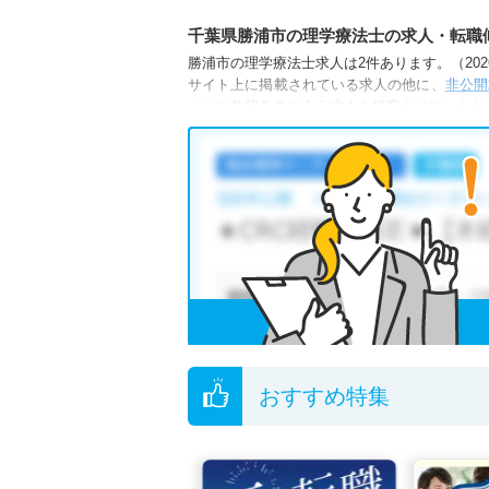
千葉県勝浦市の理学療法士の求人・転職
勝浦市の理学療法士求人は2件あります。（2026
サイト上に掲載されている求人の他に、
非公開
からご希望条件に合う求人を提案させていただ
勝浦市の理学療法士求人では以下のような条件
・
積極採用中
・
新卒OK
・
残業少なめ
・
他の条件でも人気の求人がございますので、「
全国の理学療法士求人
から検索いただくことも
無料転職支援サービス
にお申し込みいただくと
ご希望条件がまだ定まっていない方は
人気の希
転職支援の他、情報収集や募集状況の確認も、
おすすめ特集