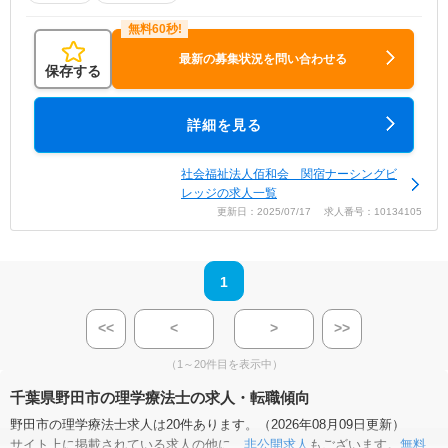
最新の募集状況を問い合わせる
保存する
詳細を見る
社会福祉法人佰和会 関宿ナーシングビ
レッジの求人一覧
更新日：2025/07/17 求人番号：10134105
1
<<
<
>
>>
（1～20件目を表示中）
千葉県野田市の理学療法士の求人・転職傾向
野田市の理学療法士求人は20件あります。（2026年08月09日更新）
サイト上に掲載されている求人の他に、
非公開求人
もございます。
無料