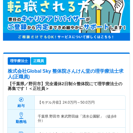
理学療法士
正職員
株式会社Global Sky 整体院さんけん堂
の理学療法士求
人(正職員)
【千葉県／野田市】完全週休2日制☆整体院にて理学療法士の
募集です！＜正社員＞
【モデル月収】
24.0
万円～
50.0
万円
給与
千葉県 野田市
東武野田線「清水公園駅」（徒歩8
分）
勤務地