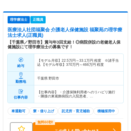
理学療法士
正職員
医療法人社団福聚会 介護老人保健施設 福聚苑
の理学療
法士求人(正職員)
【千葉県／野田市】賞与年3回支給！◎病院併設の老健老人保
健施設にて理学療法士の募集です！
【モデル月収】
22.5
万円～
33.1
万円
程度 ※諸手当
込 【モデル年収】
370
万円～
466
万円
程度
給与
千葉県 野田市
勤務地
【仕事内容】 ・介護保険利用者へのリハビリ施行
・隣接の東葛飾病院の入院患者、…
仕事内容
車通勤可
寮・借り上げ
託児所・育児補助
積極採用中
この求人を問い合わせる