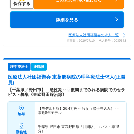
保存する
詳細を見る
医療法人社団福聚会の求人一覧
更新日：2026/07/10 求人番号：9035372
理学療法士
正職員
医療法人社団福聚会 東葛飾病院
の理学療法士求人(正職
員)
【千葉県／野田市】 急性期～回復期までみれる病院でのセラ
ピスト募集《東武野田線沿線》
【モデル月収】
26.4
万円～
程度（諸手当込み） ※
常勤5年モデル
給与
千葉県 野田市
東武野田線「川間駅」（バス・車15
分）
勤務地