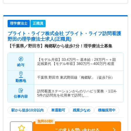
理学療法士
正職員
ブライト・ライフ株式会社 ブライト・ライフ訪問看護
野田
の理学療法士求人(正職員)
【千葉県／野田市】梅郷駅から徒歩7分！理学療法士募集
【モデル月収】
33.4
万円～
基本給：
29
万円～
＋固
定残業代 【モデル年収】
380
万円～
400
万円
程度
給与
千葉県 野田市
東武野田線「梅郷駅」（徒歩7分）
勤務地
訪問看護ステーションからのリハビリ業務 ・1日4-
5件の訪問先を社用車で訪問し…
仕事内容
駅から徒歩10分以内
車通勤可
残業少なめ
積極採用中
この求人を問い合わせる