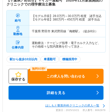
【千葉県／野田市】マイカー通勤可 2020年11月新規開院の
クリニックでの理学療法士募集
【モデル月収】
28.0
万円～
30.0
万円
程度 諸手当込
【モデル年収】
380
万円～
450
万円
程度 諸手当込
給与
千葉県 野田市
東武野田線「梅郷駅」（徒歩8分）
勤務地
運動療法・テーピング指導・電子カルテ入力など、
その他様々な院内業務を行って頂き…
仕事内容
駅から徒歩10分以内
車通勤可
積極採用中
この求人を問い合わせる
保存する
詳細を見る
はしもと整形外科クリニックの求人一覧
更新日：2025/10/21 求人番号：9062976