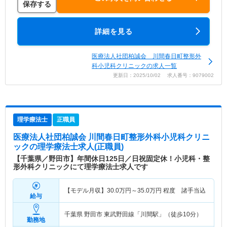
保存する
詳細を見る
医療法人社団柏誠会 川間春日町整形外
科小児科クリニックの求人一覧
更新日：2025/10/02 求人番号：9079002
理学療法士
正職員
医療法人社団柏誠会 川間春日町整形外科小児科クリニ
ック
の理学療法士求人(正職員)
【千葉県／野田市】年間休日125日／日祝固定休！小児科・整
形外科クリニックにて理学療法士求人です
【モデル月収】
30.0
万円～
35.0
万円
程度 諸手当込
給与
千葉県 野田市
東武野田線「川間駅」（徒歩10分）
勤務地