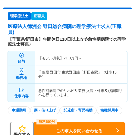
理学療法士
正職員
医療法人徳洲会 野田総合病院
の理学療法士求人(正職
員)
【千葉県/野田市】年間休日110日以上☆彡急性期病院での理学
療法士募集♪
【モデル月収】
21.0
万円～
給与
千葉県 野田市
東武野田線「野田市駅」（徒歩15
分）
勤務地
急性期病院でのリハビリ業務 入院・外来及び訪問リ
ハを行っています。
仕事内容
車通勤可
寮・借り上げ
託児所・育児補助
積極採用中
この求人を問い合わせる
保存する