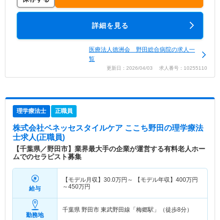
詳細を見る
医療法人徳洲会 野田総合病院の求人一
覧
更新日：2026/04/03 求人番号：10255110
理学療法士
正職員
株式会社ベネッセスタイルケア ここち野田
の理学療法
士求人(正職員)
【千葉県／野田市】業界最大手の企業が運営する有料老人ホー
ムでのセラピスト募集
【モデル月収】
30.0
万円～
【モデル年収】
400
万円
～
450
万円
給与
千葉県 野田市
東武野田線「梅郷駅」（徒歩8分）
勤務地