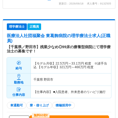
更新日：2026/06/18 求人番号：9132505
理学療法士
正職員
医療法人社団福聚会 東葛飾病院
の理学療法士求人(正職
員)
【千葉県／野田市】残業少なめ◎99床の療養型病院にて理学療
法士の募集です！
【モデル月収】
22.5
万円～
33.1
万円
程度 ※諸手当
込 【モデル年収】
321
万円～
466
万円
程度
給与
千葉県 野田市
勤務地
【仕事内容】 ■入院患者、外来患者のリハビリ施行
仕事内容
車通勤可
寮・借り上げ
積極採用中