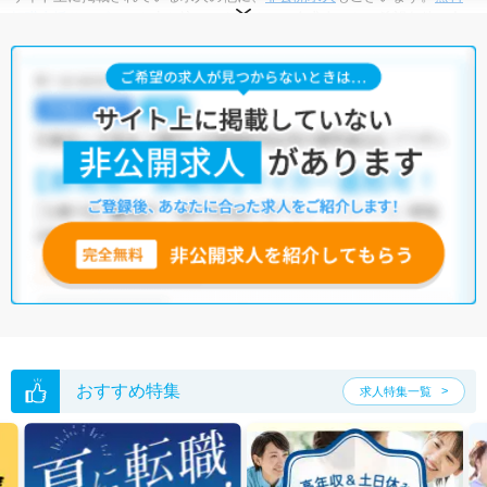
転職支援サービス
にお申し込みいただくと、全求人からご希望条件に合
う求人を提案させていただきます。
野田市の理学療法士求人では以下のような条件が人気です。
・
積極採用中
・
新卒OK
・
残業少なめ
・
正社員(正職員)
・
病
院
・
クリニック
・
介護福祉施設
・
訪問リハビリ(在宅医療)
他の条件でも人気の求人がございますので、「こだわり条件」から検索
いただくか、お気軽にお問い合わせください。
全国の理学療法士求人
から検索いただくことも可能です。
無料転職支援サービス
にお申し込みいただくと、ご希望条件をヒアリン
グした上で求人をご提案いたします。
ご希望条件がまだ定まっていない方は
人気の希望条件をピックアップし
た求人特集
をぜひご活用ください。
転職支援の他、情報収集や募集状況の確認も、お気軽にご相談くださ
い。
おすすめ特集
求人特集一覧