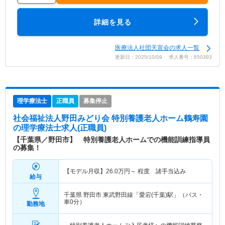
詳細を見る
医療法人社団天宣会の求人一覧
更新日：2025/10/09 求人番号：650393
理学療法士
正職員
募集停止
社会福祉法人野田みどり会 特別養護老人ホーム鶴寿園
の理学療法士求人(正職員)
【千葉県／野田市】 特別養護老人ホームでの機能訓練指導員
の募集！
【モデル月収】
26.0
万円～
程度 諸手当込み
給与
千葉県 野田市
東武野田線「愛宕(千葉)駅」（バス・
車0分）
勤務地