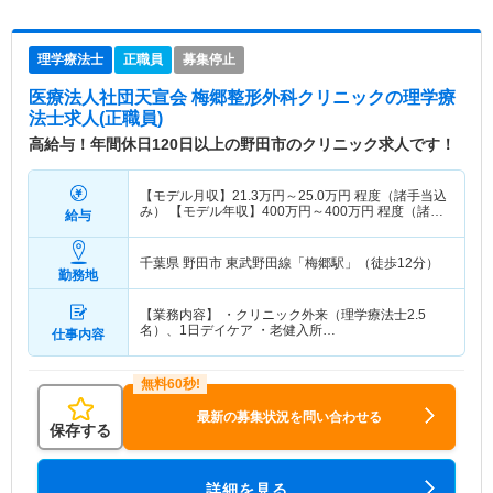
理学療法士
正職員
募集停止
医療法人社団天宣会 梅郷整形外科クリニック
の理学療
法士求人(正職員)
高給与！年間休日120日以上の野田市のクリニック求人です！
【モデル月収】
21.3
万円～
25.0
万円
程度（諸手当込
み） 【モデル年収】
400
万円～
400
万円
程度（諸手
給与
当込み）
千葉県 野田市
東武野田線「梅郷駅」（徒歩12分）
勤務地
【業務内容】 ・クリニック外来（理学療法士2.5
名）、1日デイケア ・老健入所…
仕事内容
最新の募集状況を問い合わせる
保存する
詳細を見る