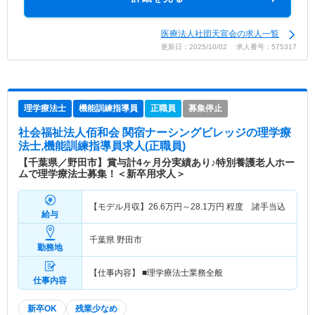
医療法人社団天宣会の求人一覧
更新日：2025/10/02 求人番号：575317
理学療法士
機能訓練指導員
正職員
募集停止
社会福祉法人佰和会 関宿ナーシングビレッジ
の理学療
法士,機能訓練指導員求人(正職員)
【千葉県／野田市】賞与計4ヶ月分実績あり♪特別養護老人ホー
ムで理学療法士募集！＜新卒用求人＞
【モデル月収】
26.6
万円～
28.1
万円
程度 諸手当込
給与
千葉県 野田市
勤務地
【仕事内容】 ■理学療法士業務全般
仕事内容
新卒OK
残業少なめ