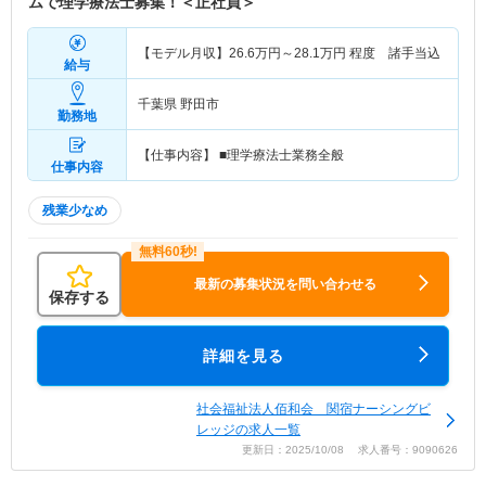
ムで理学療法士募集！＜正社員＞
【モデル月収】
26.6
万円～
28.1
万円
程度 諸手当込
給与
千葉県 野田市
勤務地
【仕事内容】 ■理学療法士業務全般
仕事内容
残業少なめ
最新の募集状況を問い合わせる
保存する
詳細を見る
社会福祉法人佰和会 関宿ナーシングビ
レッジの求人一覧
更新日：2025/10/08 求人番号：9090626