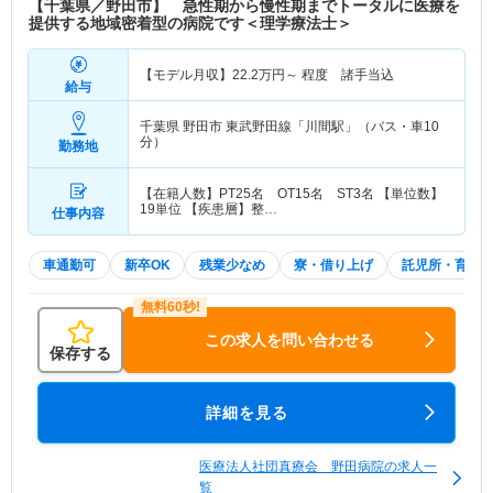
【千葉県／野田市】 急性期から慢性期までトータルに医療を
提供する地域密着型の病院です＜理学療法士＞
【モデル月収】
22.2
万円～
程度 諸手当込
給与
千葉県 野田市
東武野田線「川間駅」（バス・車10
分）
勤務地
【在籍人数】PT25名 OT15名 ST3名 【単位数】
19単位 【疾患層】整…
仕事内容
車通勤可
新卒OK
残業少なめ
寮・借り上げ
託児所・育児
この求人を問い合わせる
保存する
詳細を見る
医療法人社団真療会 野田病院の求人一
覧