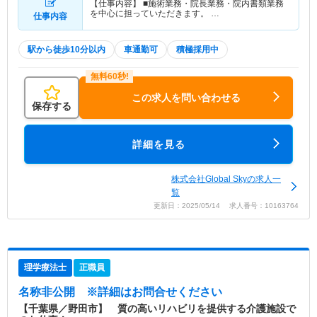
【仕事内容】 ■施術業務・院長業務・院内書類業務
を中心に担っていただきます。 …
仕事内容
駅から徒歩10分以内
車通勤可
積極採用中
この求人を問い合わせる
保存する
詳細を見る
株式会社Global Skyの求人一
覧
更新日：2025/05/14 求人番号：10163764
理学療法士
正職員
名称非公開
※詳細はお問合せください
【千葉県／野田市】 質の高いリハビリを提供する介護施設で