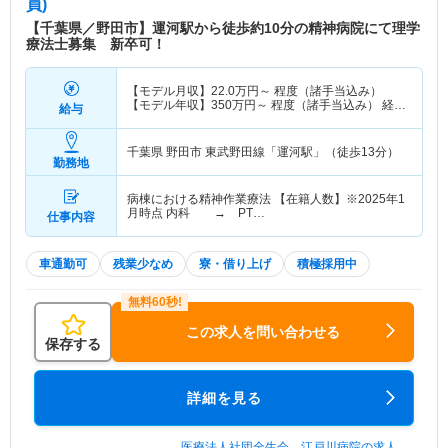
員)
【千葉県／野田市】運河駅から徒歩約10分の精神病院にて理学
療法士募集 新卒可！
【モデル月収】
22.0
万円～
程度（諸手当込み）
【モデル年収】
350
万円～
程度（諸手当込み） 経験
給与
3，4年目
千葉県 野田市
東武野田線「運河駅」（徒歩13分）
勤務地
病棟における精神作業療法 【在籍人数】※2025年1
月時点 内科 → PT…
仕事内容
車通勤可
残業少なめ
寮・借り上げ
積極採用中
この求人を問い合わせる
保存する
詳細を見る
医療法人社団全生会 江戸川病院の求人