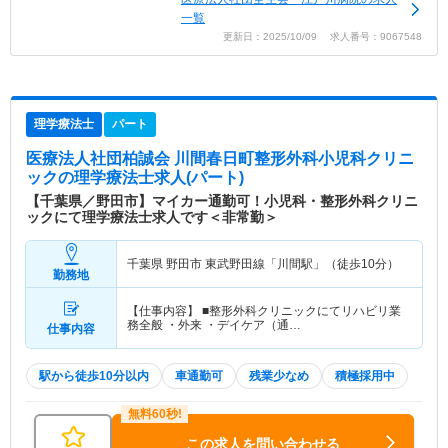
一覧
更新日：2025/10/09 求人番号：9067548
理学療法士
パート
医療法人社団柏誠会 川間春日町整形外科小児科クリニ
ック
の理学療法士求人(パート)
【千葉県／野田市】マイカー通勤可！小児科・整形外科クリニ
ックにて理学療法士求人です＜非常勤＞
千葉県 野田市
東武野田線「川間駅」（徒歩10分）
勤務地
【仕事内容】 ■整形外科クリニックにてリハビリ業
務全般 ・外来 ・デイケア（通…
仕事内容
駅から徒歩10分以内
車通勤可
残業少なめ
積極採用中
この求人を問い合わせる