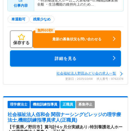
・特別養護老人ホームご入居者様への機能訓練業務
全般 ・生活機能の維持向上のため…
仕事内容
車通勤可
残業少なめ
最新の募集状況を問い合わせる
保存する
詳細を見る
社会福祉法人野田みどり会の求人一覧
更新日：2025/10/08 求人番号：9762378
理学療法士
機能訓練指導員
正職員
募集停止
社会福祉法人佰和会 関宿ナーシングビレッジ
の理学療
法士,機能訓練指導員求人(正職員)
【千葉県／野田市】賞与計4ヶ月分実績あり♪特別養護老人ホー