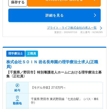
保存する
詳細を見る
ブライト・ライフ株式会社の求人一覧
更新日：2026/07/10 求人番号：9156295
理学療法士
正職員
株式会社ＳＯＩＮ 岩名長寿園
の理学療法士求人(正職
員)
【千葉県／野田市】特別養護老人ホームにおける理学療法士募
集〈正社員〉
【モデル月収】
27.0
万円～
給与
千葉県 野田市
東武野田線「七光台駅」（バス・車6
分）
勤務地