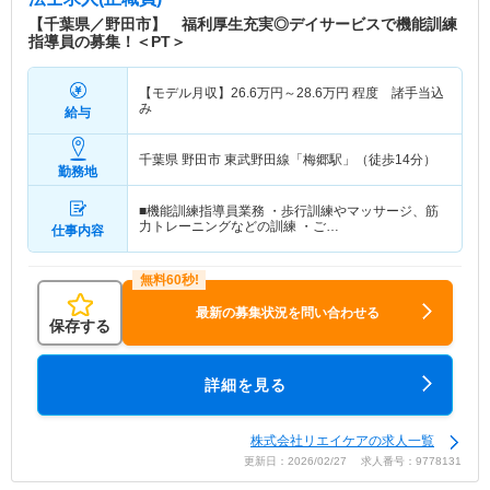
【千葉県／野田市】 福利厚生充実◎デイサービスで機能訓練
指導員の募集！＜PT＞
【モデル月収】
26.6
万円～
28.6
万円
程度 諸手当込
み
給与
千葉県 野田市
東武野田線「梅郷駅」（徒歩14分）
勤務地
■機能訓練指導員業務 ・歩行訓練やマッサージ、筋
力トレーニングなどの訓練 ・ご…
仕事内容
最新の募集状況を問い合わせる
保存する
詳細を見る
株式会社リエイケアの求人一覧
更新日：2026/02/27 求人番号：9778131