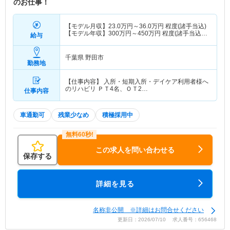
のお仕事！
【モデル月収】
23.0
万円～
36.0
万円
程度(諸手当込)
【モデル年収】
300
万円～
450
万円
程度(諸手当込)
給与
＜常勤・経験者モデル＞
千葉県 野田市
勤務地
【仕事内容】 入所・短期入所・デイケア利用者様へ
のリハビリ ＰＴ4名、ＯＴ2…
仕事内容
車通勤可
残業少なめ
積極採用中
この求人を問い合わせる
保存する
詳細を見る
名称非公開 ※詳細はお問合せください
更新日：2026/07/10 求人番号：656468