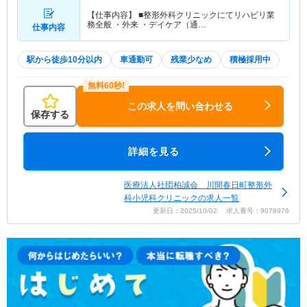
【仕事内容】 ■整形外科クリニックにてリハビリ業
務全般 ・外来 ・デイケア（通…
仕事内容
駅から徒歩10分以内
車通勤可
残業少なめ
積極採用中
この求人を問い合わせる
保存する
詳細を見る
医療法人社団柏誠会 川間春日町整形外
科小児科クリニックの求人一覧
更新日：2025/10/02 求人番号：9078976