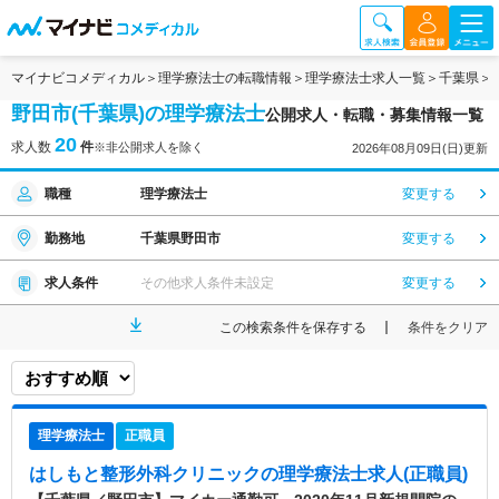
マイナビコメディカル
理学療法士の転職情報
理学療法士求人一覧
千葉県
野田市(千葉県)の理学療法士
公開求人・転職・募集情報一覧
20
求人数
件
※非公開求人を除く
2026年08月09日(日)更新
職種
理学療法士
変更する
勤務地
千葉県野田市
変更する
求人条件
その他求人条件未設定
変更する
この検索条件を保存する
条件をクリア
理学療法士
正職員
はしもと整形外科クリニック
の理学療法士求人(正職員)