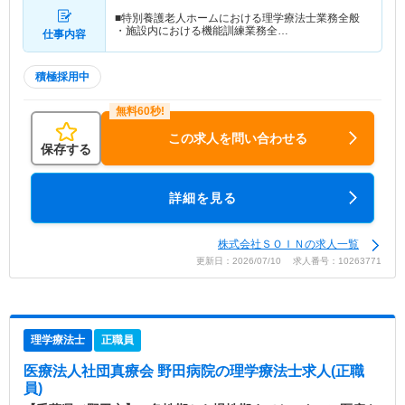
■特別養護老人ホームにおける理学療法士業務全般
・施設内における機能訓練業務全…
仕事内容
積極採用中
この求人を問い合わせる
保存する
詳細を見る
株式会社ＳＯＩＮの求人一覧
更新日：2026/07/10 求人番号：10263771
理学療法士
正職員
医療法人社団真療会 野田病院
の理学療法士求人(正職
員)