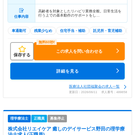
高齢者を対象としたリハビリ業務全般。日常生活を
行う上での基本動作のサポートをし…
仕事内容
車通勤可
残業少なめ
住宅手当・補助
託児所・育児補助
積
この求人を問い合わせる
保存する
詳細を見る
医療法人社団福聚会の求人一覧
更新日：2026/06/11 求人番号：489658
理学療法士
正職員
募集停止
株式会社リエイケア 癒しのデイサービス野田
の理学療
法士求人(正職員)