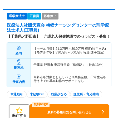
理学療法士
正職員
募集停止
医療法人社団天宣会 梅郷ナーシングセンター
の理学療
法士求人(正職員)
【千葉県／野田市】 介護老人保健施設でのセラピスト募集！
【モデル月収】
21.3
万円～
30.0
万円
程度(諸手当込)
【モデル年収】
330
万円～
500
万円
程度(諸手当込)
給与
千葉県 野田市
東武野田線「梅郷駅」（徒歩13分）
勤務地
高齢者を対象としたリハビリ業務全般。日常生活を
行う上での基本動作のサポートをし…
仕事内容
車通勤可
未経験OK
残業少なめ
託児所・育児補助
最新の募集状況を問い合わせる
保存する