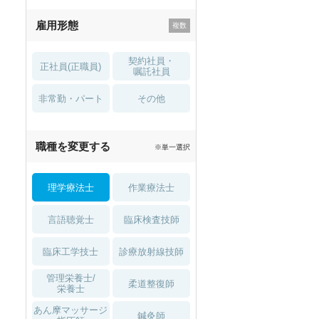
残業少なめ
寮・借り上げ
雇用形態
託児所・
住宅手当・補助
育児補助
契約社員・
正社員(正職員)
土日祝休
無資格 OK
嘱託社員
非常勤・パート
積極採用中
WEB面接OK
その他
2027年4月入職可
夏～秋入職可
職種を変更する
※単一選択
1月入職可
理学療法士
作業療法士
言語聴覚士
臨床検査技師
臨床工学技士
診療放射線技師
管理栄養士/
柔道整復師
栄養士
あん摩マッサージ
鍼灸師