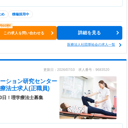
なめ
積極採用中
詳細を見る
この求人を問い合わせる
医療法人社団厚祐会の求人一覧
更新日：2026/07/10 求人番号：9683520
テーション研究センター
療法士求人(正職員)
0日！理学療法士募集