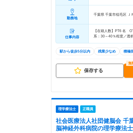
千葉県 千葉市稲毛区
Ｊ
勤務地
【在籍人数】PT6 名 O
系：30～40％程度／透
仕事内容
駅から徒歩5分以内
残業少なめ
積極
保存する
理学療法士
正職員
社会医療法人社団健脳会 千
脳神経外科病院
の理学療法士