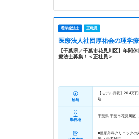
理学療法士
正職員
医療法人社団厚祐会
の理学療
【千葉県／千葉市花見川区】年間休
療法士募集！＜正社員＞
【モデル月収】
26.4
万円
込
給与
千葉県 千葉市花見川区
勤務地
■整形外科クリニックの
動 ・患者対応