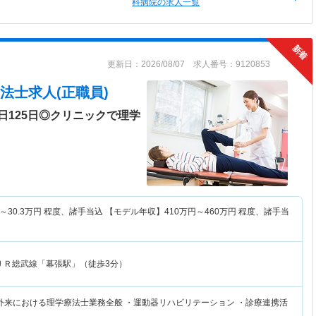
科病院の求人一覧
更新日：2026/08/07 求人番号：9120853
法士求人(正職員)
日125日◎クリニックで理学
～
30.3
万円
程度、諸手当込 【モデル年収】
410
万円～
460
万円
程度、諸手当
ＪＲ総武線「幕張駅」（徒歩3分）
外来における理学療法士業務全般 ・運動器リハビリテーション ・診療連携活