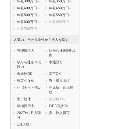
年収300万円～
年収350万円～
香取市
山武市
年収400万円～
年収450万円～
いすみ市
大網白里市
年収500万円～
年収550万円～
印旛郡酒々井町
印旛郡栄町
年収600万円～
年収650万円～
香取郡神崎町
香取郡多古町
年収700万円～
香取郡東庄町
山武郡九十九里
町
人気のこだわり条件から求人を探す
山武郡芝山町
山武郡横芝光町
管理職求人
駅から徒歩5分以
長生郡一宮町
長生郡睦沢町
内
長生郡長生村
長生郡白子町
駅から徒歩10分
車通勤可
長生郡長柄町
長生郡長南町
以内
夷隅郡大多喜町
夷隅郡御宿町
未経験OK
新卒OK
安房郡鋸南町
残業少なめ
寮・借り上げ
住宅手当・補助
託児所・育児補
助
土日祝休
無資格 OK
積極採用中
WEB面接OK
2027年4月入職
夏～秋入職可
可
1月入職可