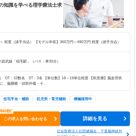
の知識を学べる理学療法士求
～
程度（諸手当込） 【モデル年収】
360
万円～
490
万円
程度（諸手当込）
Ｒ総武線「稲毛駅」（バス・車30分）
名 OT：10数名 ST：3名 【単位数】18～19単位程度 【疾患層】脳血管疾
心に、脳腫瘍・頭部外傷・そ…
住宅手当・補助
託児所・育児補助
積極採用中
詳細を見る
この求人を問い合わせる
社会医療法人社団健脳会 千葉脳神経外