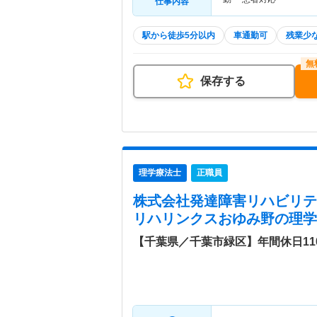
仕事内容
駅から徒歩5分以内
車通勤可
残業少
保存する
理学療法士
正職員
株式会社発達障害リハビリ
リハリンクスおゆみ野
の理学
【千葉県／千葉市緑区】年間休日11