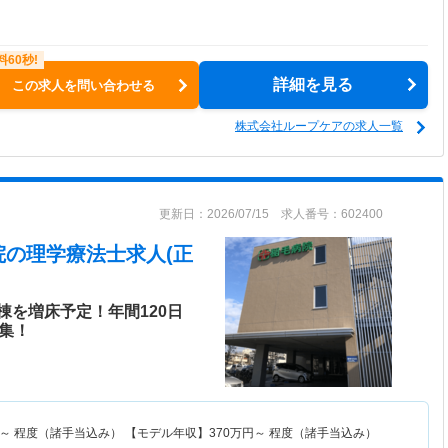
詳細を見る
この求人を問い合わせる
株式会社ループケアの求人一覧
更新日：2026/07/15 求人番号：602400
院
の理学療法士求人(正
を増床予定！年間120日
募集！
～
程度（諸手当込み） 【モデル年収】
370
万円～
程度（諸手当込み）