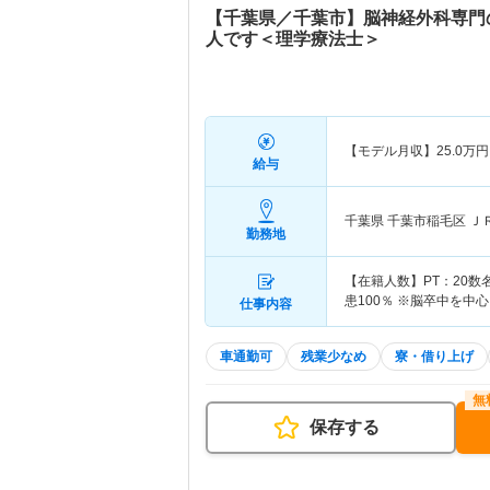
【千葉県／千葉市】脳神経外科専門
人です＜理学療法士＞
【モデル月収】
25.0
万円
給与
千葉県 千葉市稲毛区
Ｊ
勤務地
【在籍人数】PT：20数
患100％ ※脳卒中を中
仕事内容
車通勤可
残業少なめ
寮・借り上げ
保存する