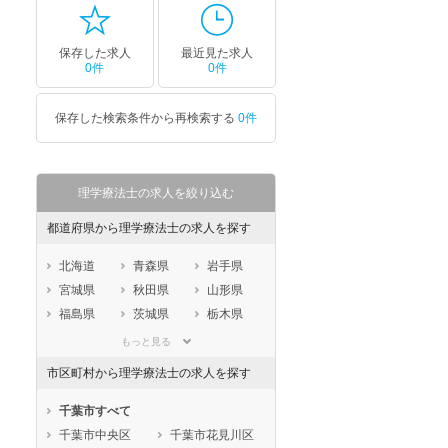
保存した求人
最近見た求人
0件
0件
保存した検索条件から再検索する
0件
理学療法士の求人を絞り込む
都道府県から理学療法士の求人を探す
北海道
青森県
岩手県
宮城県
秋田県
山形県
福島県
茨城県
栃木県
群馬県
埼玉県
千葉県
もっと見る
東京都
神奈川県
新潟県
市区町村から理学療法士の求人を探す
山梨県
長野県
富山県
石川県
福井県
岐阜県
千葉市すべて
静岡県
愛知県
三重県
千葉市中央区
千葉市花見川区