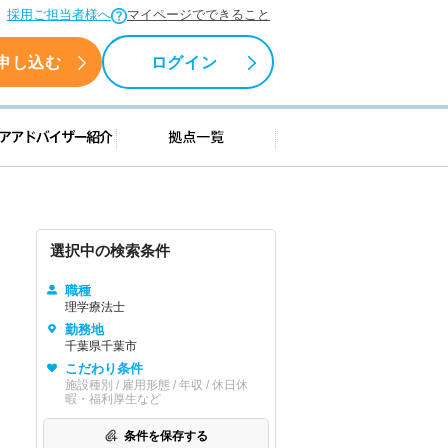
採用ご担当者様へ
マイページでできること
申し込む
ログイン
援情報
キャリアアドバイザー紹介
拠点一覧
選択中の検索条件
職種
理学療法士
勤務地
千葉県千葉市
こだわり条件
施設種別 / 雇用形態 / 年収 / 休日休
暇・福利厚生など
条件を保存する