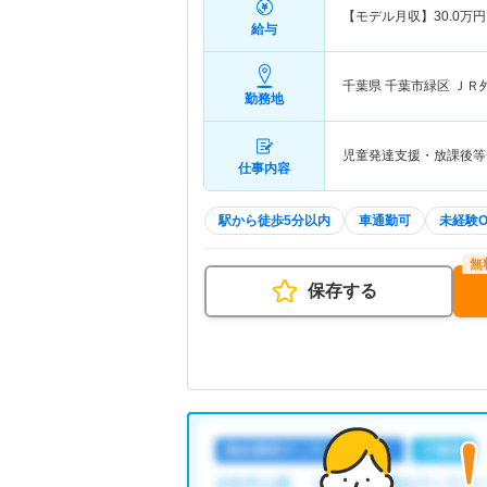
【モデル月収】
30.0
万円
給与
千葉県 千葉市緑区
ＪＲ
勤務地
児童発達支援・放課後等
仕事内容
駅から徒歩5分以内
車通勤可
未経験O
保存する