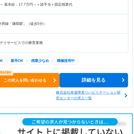
～
基本給：
17.7
万円～
＋諸手当＋固定残業代
外房線「鎌取駅」（徒歩5分）
デイサービスでの療育業務
K
新卒OK
残業少なめ
積極採用中
詳細を見る
この求人を問い合わせる
株式会社発達障害リハビリテーション研
究センターの求人一覧