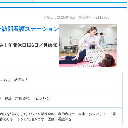
更新日：2026/07/15 求人番号：9119785
ー訪問看護ステーション
！年間休日126日／月給40
～
程度 諸手当込
成千原線「大森台駅」（徒歩12分）
者様を対象としたリハビリ業務全般。利用者様のご自宅にお伺いして、日常
作のサポートをして頂きます。医師・看護師な…