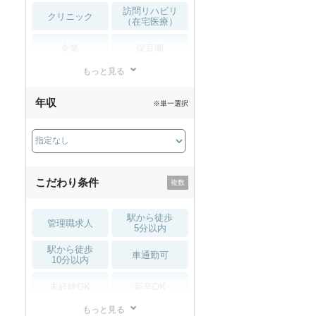
訪問リハビリ
クリニック
（在宅医療）
企業
保育園
もっと見る
小児リハビリ
整骨院
年収
※単一選択
接骨院
訪問マッサージ
薬局・
その他
ドラッグストア
こだわり条件
駅から徒歩
管理職求人
5分以内
駅から徒歩
車通勤可
10分以内
未経験OK
新卒OK
もっと見る