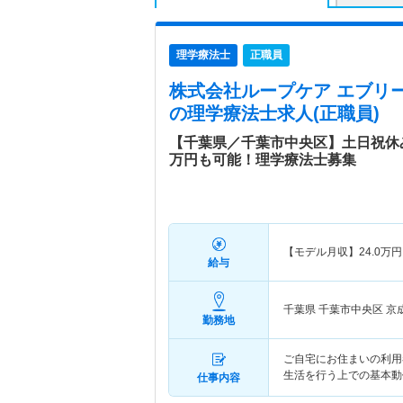
理学療法士
正職員
株式会社ループケア エブリ
の理学療法士求人(正職員)
【千葉県／千葉市中央区】土日祝休み
万円も可能！理学療法士募集
【モデル月収】
24.0
万円
給与
千葉県 千葉市中央区
京
勤務地
ご自宅にお住まいの利用
生活を行う上での基本動
仕事内容