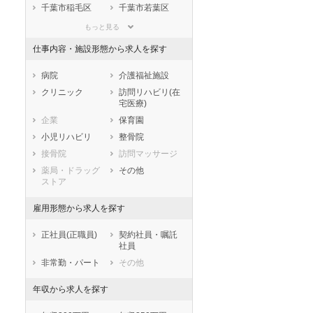
滋賀県
京都府
大阪府
千葉市稲毛区
千葉市若葉区
兵庫県
奈良県
和歌山県
千葉市緑区
千葉市美浜区
もっと見る
鳥取県
島根県
岡山県
市部
仕事内容・施設形態から求人を探す
広島県
山口県
徳島県
銚子市
市川市
香川県
愛媛県
高知県
船橋市
館山市
病院
介護福祉施設
福岡県
佐賀県
長崎県
木更津市
松戸市
クリニック
訪問リハビリ(在
宅医療)
熊本県
大分県
宮崎県
野田市
茂原市
企業
保育園
鹿児島県
沖縄県
成田市
佐倉市
小児リハビリ
整骨院
東金市
旭市
接骨院
訪問マッサージ
習志野市
柏市
薬局・ドラッグ
その他
勝浦市
市原市
ストア
流山市
八千代市
雇用形態から求人を探す
我孫子市
鴨川市
鎌ケ谷市
君津市
正社員(正職員)
契約社員・嘱託
富津市
浦安市
社員
四街道市
袖ケ浦市
非常勤・パート
その他
八街市
印西市
年収から求人を探す
白井市
富里市
南房総市
匝瑳市