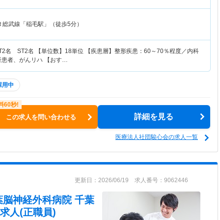
Ｒ総武線「稲毛駅」（徒歩5分）
T2名 ST2名 【単位数】18単位 【疾患層】整形疾患：60～70％程度／内科
析患者、がんリハ 【おす…
採用中
詳細を見る
この求人を問い合わせる
医療法人社団駿心会の求人一覧
更新日：2026/06/19 求人番号：9062446
葉脳神経外科病院 千葉
求人(正職員)