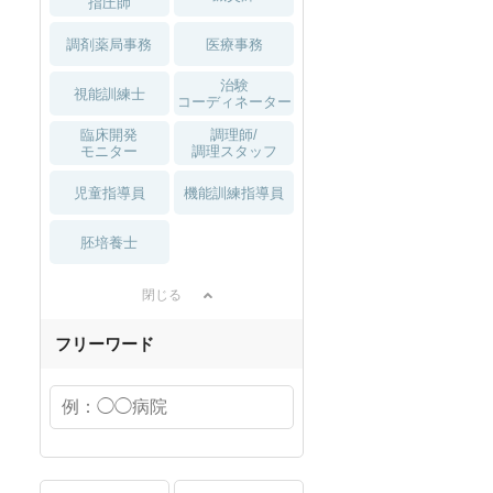
指圧師
調剤薬局事務
医療事務
治験
視能訓練士
コーディネーター
臨床開発
調理師/
モニター
調理スタッフ
児童指導員
機能訓練指導員
胚培養士
閉じる
フリーワード