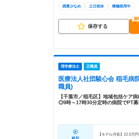
残業少なめ
土日祝休
積極採用中
保存する
理学療法士
正職員
医療法人社団駿心会 稲毛病
職員)
【千葉市／稲毛区】地域包括ケア病棟
◎9時～17時30分定時の病院でPT
【モデル月収】
22.0
万円
給与