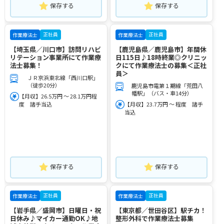
保存する
保存する
正社員
正社員
作業療法士
作業療法士
【埼玉県／川口市】訪問リハビ
【鹿児島県／鹿児島市】年間休
リテーション事業所にて作業療
日115日♪18時終業◎クリニッ
法士募集！
クにて作業療法士の募集＜正社
員＞
ＪＲ京浜東北線「西川口駅」
（徒歩20分）
鹿児島市電第１期線「荒田八
幡駅」（バス・車14分）
【月収】26.5万円 ～ 28.1万円程
度 諸手当込
【月収】23.7万円 ～ 程度 諸手
当込
保存する
保存する
正社員
正社員
作業療法士
作業療法士
【岩手県／盛岡市】日曜日・祝
【東京都／世田谷区】駅チカ！
日休み♪マイカー通勤OK♪地
整形外科で作業療法士募集