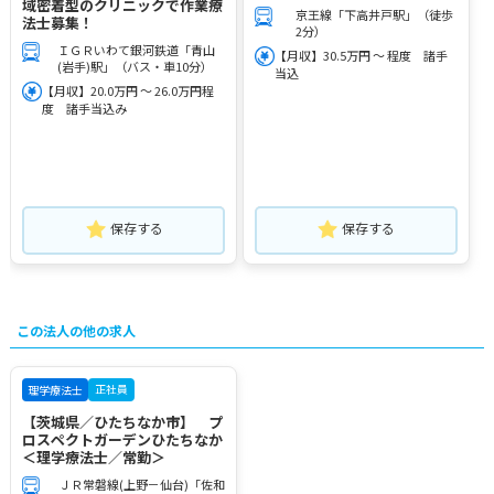
域密着型のクリニックで作業療
京王線「下高井戸駅」（徒歩
法士募集！
2分）
ＩＧＲいわて銀河鉄道「青山
【月収】30.5万円 ～ 程度 諸手
(岩手)駅」（バス・車10分）
当込
【月収】20.0万円 ～ 26.0万円程
度 諸手当込み
保存する
保存する
この法人の他の求人
正社員
理学療法士
【茨城県／ひたちなか市】 プ
ロスペクトガーデンひたちなか
＜理学療法士／常勤＞
ＪＲ常磐線(上野－仙台)「佐和