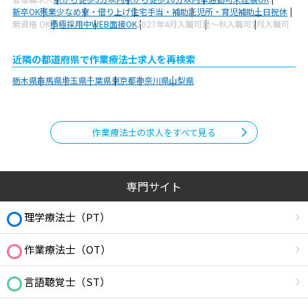
新卒OK
残業少なめ
寮・借り上げ
住宅手当・補助
託児所・育児補助
土日祝休
無資格 OK
積極採用中
WEB面接OK
2027年4月入職可
夏～秋入職可
1月入職可
近隣の都道府県で作業療法士求人を再検索
栃木県
群馬県
埼玉県
千葉県
東京都
神奈川県
山梨県
作業療法士の求人をすべて見る
専門サイト
理学療法士（PT）
作業療法士（OT）
言語聴覚士（ST）