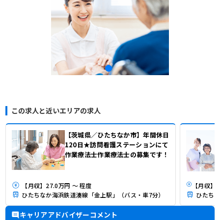
この求人と近いエリアの求人
【茨城県／ひたちなか市】年間休日
120日★訪問看護ステーションにて
作業療法士作業療法士の募集です！
【月収】27.0万円 ～ 程度
ひたちなか海浜鉄道湊線「金上駅」（バス・車7分）
ひたちな
キャリアアドバイザーコメント