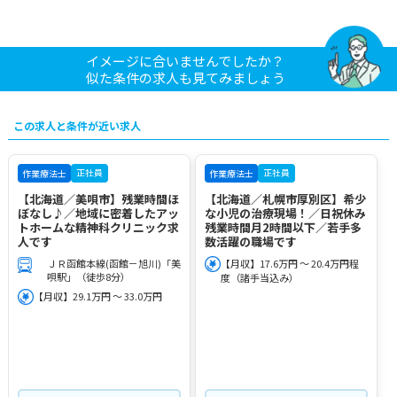
イメージに合いませんでしたか？
似た条件の求人も見てみましょう
この求人と条件が近い求人
正社員
正社員
作業療法士
作業療法士
【北海道／美唄市】残業時間ほ
【北海道／札幌市厚別区】希少
ぼなし♪／地域に密着したアッ
な小児の治療現場！／日祝休み
トホームな精神科クリニック求
残業時間月2時間以下／若手多
人です
数活躍の職場です
ＪＲ函館本線(函館－旭川)「美
【月収】17.6万円 ～ 20.4万円程
唄駅」（徒歩8分）
度（諸手当込み）
【月収】29.1万円 ～ 33.0万円