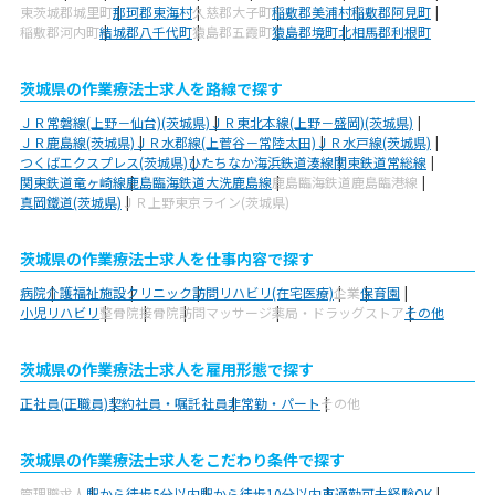
東茨城郡城里町
那珂郡東海村
久慈郡大子町
稲敷郡美浦村
稲敷郡阿見町
稲敷郡河内町
結城郡八千代町
猿島郡五霞町
猿島郡境町
北相馬郡利根町
茨城県の作業療法士求人を路線で探す
ＪＲ常磐線(上野－仙台)(茨城県)
ＪＲ東北本線(上野－盛岡)(茨城県)
ＪＲ鹿島線(茨城県)
ＪＲ水郡線(上菅谷－常陸太田)
ＪＲ水戸線(茨城県)
つくばエクスプレス(茨城県)
ひたちなか海浜鉄道湊線
関東鉄道常総線
関東鉄道竜ヶ崎線
鹿島臨海鉄道大洗鹿島線
鹿島臨海鉄道鹿島臨港線
真岡鐵道(茨城県)
ＪＲ上野東京ライン(茨城県)
茨城県の作業療法士求人を仕事内容で探す
病院
介護福祉施設
クリニック
訪問リハビリ(在宅医療)
企業
保育園
小児リハビリ
整骨院
接骨院
訪問マッサージ
薬局・ドラッグストア
その他
茨城県の作業療法士求人を雇用形態で探す
正社員(正職員)
契約社員・嘱託社員
非常勤・パート
その他
茨城県の作業療法士求人をこだわり条件で探す
管理職求人
駅から徒歩5分以内
駅から徒歩10分以内
車通勤可
未経験OK