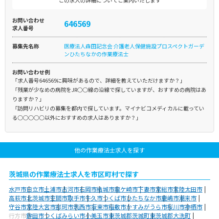
この求人の詳細についてご案内いたします
お問い合わせ
646569
求人番号
募集先名称
医療法人森田記念会 介護老人保健施設プロスペクトガーデ
ンひたちなかの作業療法士
お問い合わせ例
「求人番号646569に興味があるので、詳細を教えていただけますか？」
「残業が少なめの病院をJR○○線の沿線で探していますが、おすすめの病院はあ
りますか？」
「訪問リハビリの募集を都内で探しています。マイナビコメディカルに載ってい
る○○○○○以外におすすめの求人はありますか？」
他の作業療法士求人を探す
茨城県の作業療法士求人を市区町村で探す
水戸市
日立市
土浦市
古河市
石岡市
結城市
龍ケ崎市
下妻市
常総市
常陸太田市
高萩市
北茨城市
笠間市
取手市
牛久市
つくば市
ひたちなか市
鹿嶋市
潮来市
守谷市
常陸大宮市
那珂市
筑西市
坂東市
稲敷市
かすみがうら市
桜川市
神栖市
行方市
鉾田市
つくばみらい市
小美玉市
東茨城郡茨城町
東茨城郡大洗町