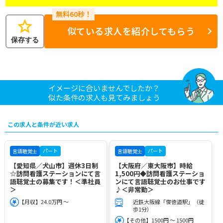
star
似ている求人を紹介してもらう
保存する
イメージに合いませんでしたか？
似た条件の求人も見てみましょう
この求人と条件が近い求人
パート
パート
言語聴覚士
言語聴覚士
【愛知県／犬山市】週休3日制
【大阪府／東大阪市】時給
☆訪問看護ステーションにて言
1,500円◆訪問看護ステーショ
語聴覚士の募集です！＜準社員
ンにて言語聴覚士のお仕事です
＞
♪＜非常勤＞
【月収】24.0万円 ～
近鉄大阪線「俊徳道駅」（徒
歩1分）
【その他】1500円 ～ 1500円