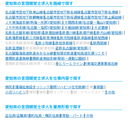
愛知県の言語聴覚士求人を路線で探す
名古屋市営地下鉄東山線
名古屋市営地下鉄名城線
名古屋市営地下鉄名港線
名古屋市営地下鉄鶴舞線
名古屋市営地下鉄桜通線
名古屋市営地下鉄上飯田線
ＪＲ東海道本線(熱海－米原)(愛知県)
ＪＲ関西本線(名古屋－亀山)(愛知県)
ＪＲ中央本線(名古屋－塩尻)(愛知県)
ＪＲ飯田線(愛知県)
ＪＲ武豊線
名鉄名古屋本線(愛知県)
名鉄豊田線
名鉄豊川線
名鉄瀬戸線
名鉄犬山線(愛知県)
名鉄蒲郡線
名鉄三河線
名鉄常滑線
名鉄河和線
名鉄津島線
名鉄尾西線
名鉄広見線(愛知県)
名鉄小牧線
名鉄知多新線
名鉄築港線
名鉄西尾線
名鉄空港線
名鉄各務原線(愛知県)
近鉄名古屋線(愛知県)
名古屋臨海高速鉄道あおなみ線
愛知環状鉄道
愛知高速交通リニモ
豊橋鉄道渥美線
豊橋鉄道東田本線(駅前－運動公園前)
豊橋鉄道東田本線(井原－赤岩口)
ゆとりーとライン
JR東海交通事業城北線
愛知県の言語聴覚士求人を仕事内容で探す
病院
介護福祉施設
クリニック
訪問リハビリ(在宅医療)
企業
保育園
小児リハビリ
整骨院
接骨院
訪問マッサージ
薬局・ドラッグストア
その他
愛知県の言語聴覚士求人を雇用形態で探す
正社員(正職員)
契約社員・嘱託社員
非常勤・パート
その他