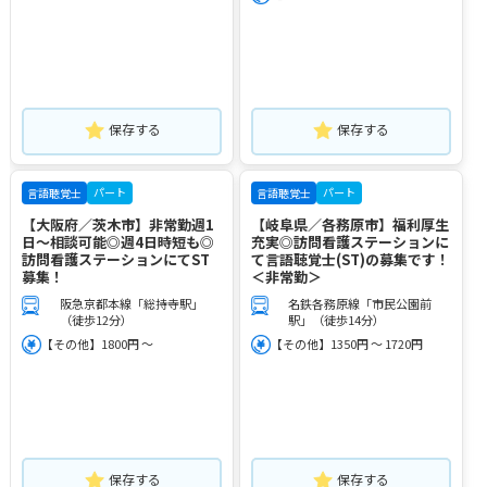
保存する
保存する
パート
パート
言語聴覚士
言語聴覚士
【大阪府／茨木市】非常勤週1
【岐阜県／各務原市】福利厚生
日～相談可能◎週4日時短も◎
充実◎訪問看護ステーションに
訪問看護ステーションにてST
て言語聴覚士(ST)の募集です！
募集！
＜非常勤＞
阪急京都本線「総持寺駅」
名鉄各務原線「市民公園前
（徒歩12分）
駅」（徒歩14分）
【その他】1800円 ～
【その他】1350円 ～ 1720円
保存する
保存する