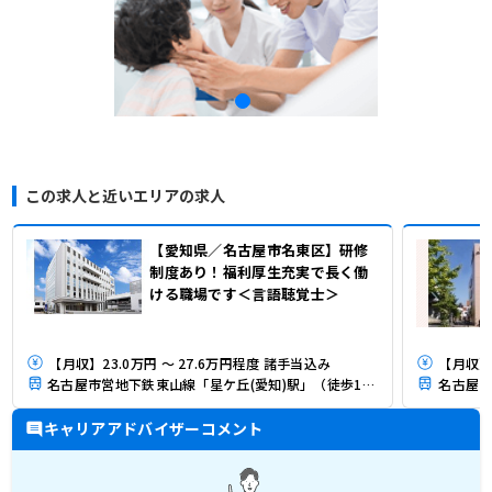
この求人と近いエリアの求人
【愛知県／名古屋市名東区】研修
制度あり！福利厚生充実で長く働
ける職場です＜言語聴覚士＞
【月収】23.0万円 ～ 27.6万円程度 諸手当込み
【月収】
名古屋市営地下鉄東山線「星ケ丘(愛知)駅」（徒歩10分）
名古屋市
キャリアアドバイザーコメント