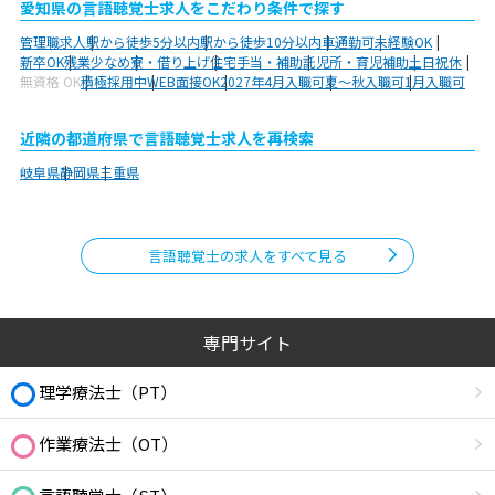
愛知県の言語聴覚士求人をこだわり条件で探す
管理職求人
駅から徒歩5分以内
駅から徒歩10分以内
車通勤可
未経験OK
新卒OK
残業少なめ
寮・借り上げ
住宅手当・補助
託児所・育児補助
土日祝休
無資格 OK
積極採用中
WEB面接OK
2027年4月入職可
夏～秋入職可
1月入職可
近隣の都道府県で言語聴覚士求人を再検索
岐阜県
静岡県
三重県
言語聴覚士の求人をすべて見る
専門サイト
理学療法士（PT）
作業療法士（OT）