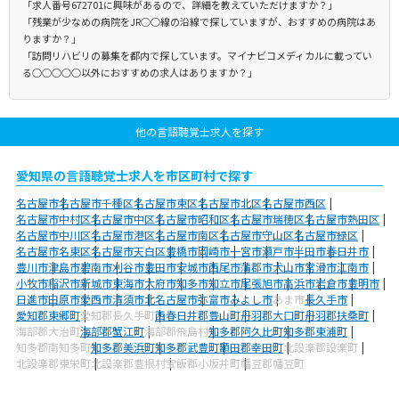
「求人番号672701に興味があるので、詳細を教えていただけますか？」
「残業が少なめの病院をJR○○線の沿線で探していますが、おすすめの病院はあ
りますか？」
「訪問リハビリの募集を都内で探しています。マイナビコメディカルに載ってい
る○○○○○以外におすすめの求人はありますか？」
他の言語聴覚士求人を探す
愛知県の言語聴覚士求人を市区町村で探す
名古屋市
名古屋市千種区
名古屋市東区
名古屋市北区
名古屋市西区
名古屋市中村区
名古屋市中区
名古屋市昭和区
名古屋市瑞穂区
名古屋市熱田区
名古屋市中川区
名古屋市港区
名古屋市南区
名古屋市守山区
名古屋市緑区
名古屋市名東区
名古屋市天白区
豊橋市
岡崎市
一宮市
瀬戸市
半田市
春日井市
豊川市
津島市
碧南市
刈谷市
豊田市
安城市
西尾市
蒲郡市
犬山市
常滑市
江南市
小牧市
稲沢市
新城市
東海市
大府市
知多市
知立市
尾張旭市
高浜市
岩倉市
豊明市
日進市
田原市
愛西市
清須市
北名古屋市
弥富市
みよし市
あま市
長久手市
愛知郡東郷町
愛知郡長久手町
西春日井郡豊山町
丹羽郡大口町
丹羽郡扶桑町
海部郡大治町
海部郡蟹江町
海部郡飛島村
知多郡阿久比町
知多郡東浦町
知多郡南知多町
知多郡美浜町
知多郡武豊町
額田郡幸田町
北設楽郡設楽町
北設楽郡東栄町
北設楽郡豊根村
宝飯郡小坂井町
幡豆郡幡豆町