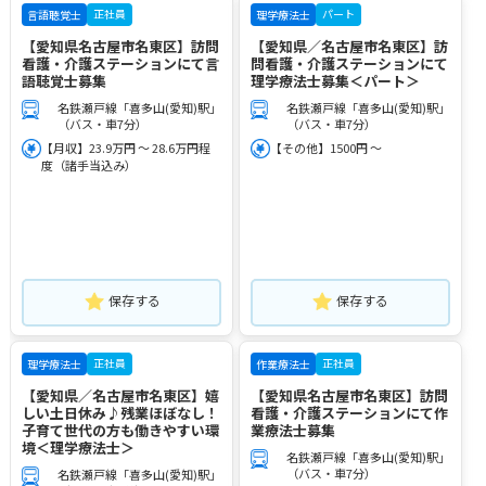
正社員
パート
言語聴覚士
理学療法士
【愛知県名古屋市名東区】訪問
【愛知県／名古屋市名東区】訪
看護・介護ステーションにて言
問看護・介護ステーションにて
語聴覚士募集
理学療法士募集＜パート＞
名鉄瀬戸線「喜多山(愛知)駅」
名鉄瀬戸線「喜多山(愛知)駅」
（バス・車7分）
（バス・車7分）
【月収】23.9万円 ～ 28.6万円程
【その他】1500円 ～
度（諸手当込み）
保存する
保存する
正社員
正社員
理学療法士
作業療法士
【愛知県／名古屋市名東区】嬉
【愛知県名古屋市名東区】訪問
しい土日休み♪残業ほぼなし！
看護・介護ステーションにて作
子育て世代の方も働きやすい環
業療法士募集
境＜理学療法士＞
名鉄瀬戸線「喜多山(愛知)駅」
（バス・車7分）
名鉄瀬戸線「喜多山(愛知)駅」