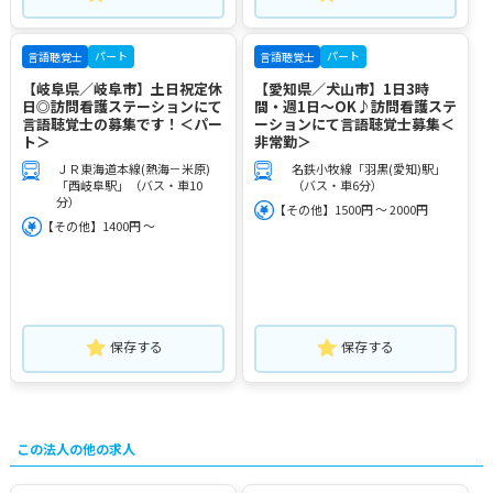
パート
パート
言語聴覚士
言語聴覚士
【岐阜県／岐阜市】土日祝定休
【愛知県／犬山市】1日3時
日◎訪問看護ステーションにて
間・週1日～OK♪訪問看護ステ
言語聴覚士の募集です！＜パー
ーションにて言語聴覚士募集＜
ト＞
非常勤＞
ＪＲ東海道本線(熱海－米原)
名鉄小牧線「羽黒(愛知)駅」
「西岐阜駅」（バス・車10
（バス・車6分）
分）
【その他】1500円 ～ 2000円
【その他】1400円 ～
保存する
保存する
この法人の他の求人