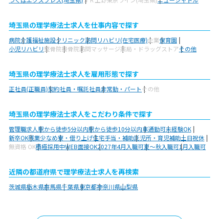
埼玉県の理学療法士求人を仕事内容で探す
病院
介護福祉施設
クリニック
訪問リハビリ(在宅医療)
企業
保育園
小児リハビリ
整骨院
接骨院
訪問マッサージ
薬局・ドラッグストア
その他
埼玉県の理学療法士求人を雇用形態で探す
正社員(正職員)
契約社員・嘱託社員
非常勤・パート
その他
埼玉県の理学療法士求人をこだわり条件で探す
管理職求人
駅から徒歩5分以内
駅から徒歩10分以内
車通勤可
未経験OK
新卒OK
残業少なめ
寮・借り上げ
住宅手当・補助
託児所・育児補助
土日祝休
無資格 OK
積極採用中
WEB面接OK
2027年4月入職可
夏～秋入職可
1月入職可
近隣の都道府県で理学療法士求人を再検索
茨城県
栃木県
群馬県
千葉県
東京都
神奈川県
山梨県