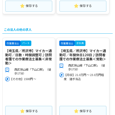
保存する
保存する
この法人の他の求人
パート
正社員
作業療法士
作業療法士
【埼玉県／所沢市】マイカー通
【埼玉県／所沢市】マイカー通
勤可／日数・時間調整可♪訪問
勤可／年間休日120日♪訪問看
看護での作業療法士募集＜非常
護での作業療法士募集＜常勤＞
勤＞
西武狭山線「下山口駅」（徒
歩17分）
西武狭山線「下山口駅」（徒
歩17分）
【月収】21.0万円 ～ 23.0万円程
【その他】1500円 ～
度 諸手当込
保存する
保存する