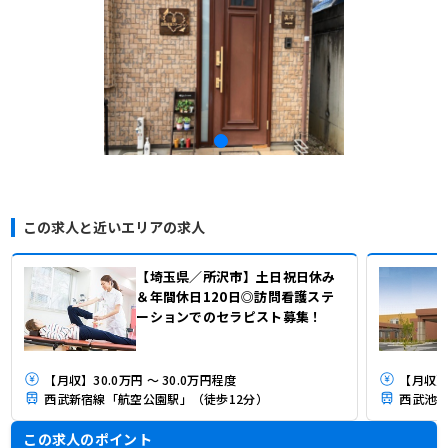
この求人と近いエリアの求人
【埼玉県／所沢市】土日祝日休み
＆年間休日120日◎訪問看護ステ
ーションでのセラピスト募集！
【月収】30.0万円 ～ 30.0万円程度
【月収】
西武新宿線「航空公園駅」（徒歩12分）
西武池袋
この求人のポイント