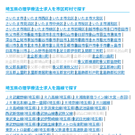
埼玉県の理学療法士求人を市区町村で探す
さいたま市
さいたま市西区
さいたま市北区
さいたま市大宮区
さいたま市見沼区
さいたま市中央区
さいたま市桜区
さいたま市浦和区
さいたま市南区
さいたま市緑区
さいたま市岩槻区
川越市
熊谷市
川口市
行田市
秩父市
所沢市
飯能市
加須市
本庄市
東松山市
春日部市
狭山市
羽生市
鴻巣市
深谷市
上尾市
草加市
越谷市
蕨市
戸田市
入間市
朝霞市
志木市
和光市
新座市
桶川市
久喜市
北本市
八潮市
富士見市
三郷市
蓮田市
坂戸市
幸手市
鶴ヶ島市
日高市
吉川市
ふじみ野市
白岡市
北足立郡伊奈町
入間郡三芳町
入間郡毛呂山町
入間郡越生町
比企郡滑川町
比企郡嵐山町
比企郡小川町
比企郡川島町
比企郡吉見町
比企郡鳩山町
比企郡ときがわ町
秩父郡横瀬町
秩父郡皆野町
秩父郡長瀞町
秩父郡小鹿野町
秩父郡東秩父村
児玉郡美里町
児玉郡神川町
児玉郡上里町
大里郡寄居町
南埼玉郡宮代町
北葛飾郡杉戸町
北葛飾郡松伏町
埼玉県の理学療法士求人を路線で探す
ＪＲ武蔵野線(埼玉県)
ＪＲ八高線(埼玉県)
ＪＲ湘南新宿ライン線(大宮－赤羽)
ＪＲ東北本線(上野－盛岡)(埼玉県)
ＪＲ埼京線(埼玉県)
ＪＲ川越線
ＪＲ高崎線(埼玉県)
ＪＲ京浜東北線(埼玉県)
西武池袋線(埼玉県)
西武新宿線(埼玉県)
西武狭山線
西武秩父線
西武山口線(埼玉県)
東武東上線(埼玉県)
東武伊勢崎線(埼玉県)
東武日光線(埼玉県)
東武野田線(埼玉県)
東武越生線
東京メトロ有楽町線(埼玉県)
東京メトロ副都心線(埼玉県)
秩父鉄道
埼玉高速鉄道(埼玉県)
つくばエクスプレス(埼玉県)
ＪＲ上野東京ライン(埼玉県)
ニューシャトル