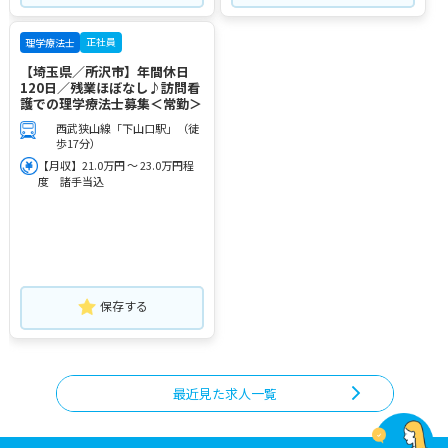
正社員
理学療法士
【埼玉県／所沢市】年間休日
120日／残業ほぼなし♪訪問看
護での理学療法士募集＜常勤＞
西武狭山線「下山口駅」（徒
歩17分）
【月収】21.0万円 ～ 23.0万円程
度 諸手当込
保存する
最近見た求人一覧