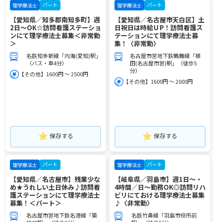
パート
パート
理学療法士
理学療法士
【愛知県／知多郡南知多町】週
【愛知県／名古屋市天白区】土
2日～OK☆訪問看護ステーショ
日祝日は時給ＵP！訪問看護ス
ンにて理学療法士募集＜非常勤
テーションにて理学療法士募
＞
集！〈非常勤〉
名鉄知多新線「内海(愛知)駅」
名古屋市営地下鉄鶴舞線「植
（バス・車4分）
田(名古屋市営)駅」（徒歩5
分）
【その他】1600円 ～ 2500円
【その他】1600円 ～ 2000円
保存する
保存する
パート
パート
理学療法士
理学療法士
【愛知県／名古屋市】残業少な
【岐阜県／羽島市】週1日～・
め★うれしい土日休み♪訪問看
4時間／日～勤務OK◎訪問リハ
護ステーションにて理学療法士
ビリにておける理学療法士募集
募集！＜パート＞
♪〈非常勤〉
名古屋市営地下鉄名港線「築
名鉄竹鼻線「羽島市役所前