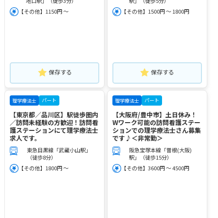
地口駅」（徒歩3分）
駅」（徒歩5分）
【その他】1150円 ～
【その他】1500円 ～ 1800円
保存する
保存する
パート
パート
理学療法士
理学療法士
【東京都／品川区】駅徒歩圏内
【大阪府/豊中市】土日休み！
／訪問未経験の方歓迎！訪問看
Wワーク可能の訪問看護ステー
護ステーションにて理学療法士
ションでの理学療法士さん募集
求人です。
です♪＜非常勤＞
東急目黒線「武蔵小山駅」
阪急宝塚本線「曽根(大阪)
（徒歩8分）
駅」（徒歩15分）
【その他】1800円 ～
【その他】3600円 ～ 4500円