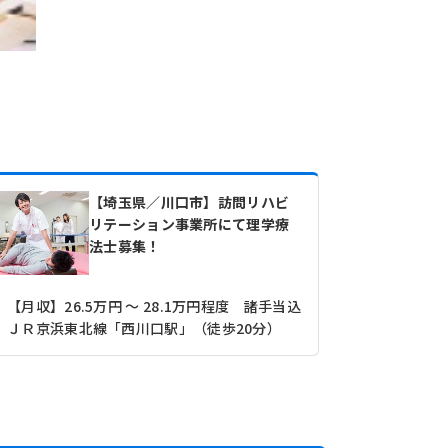
【埼玉県／川口市】訪問リハビ
リテーション事業所にて理学療
法士募集！
【月収】26.5万円 ～ 28.1万円程度 諸手当込
【月収】31
ＪＲ京浜東北線「西川口駅」（徒歩20分）
ＪＲ武蔵野