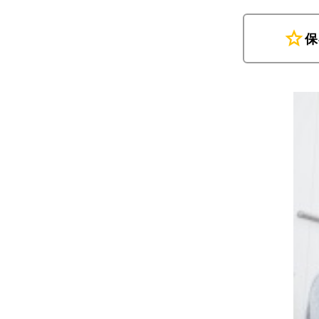
star
保