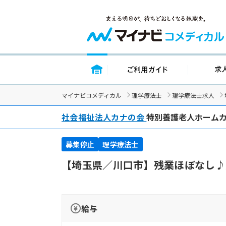
トップページ
ご利用ガイ
マイナビコメディカル
理学療法士
理学療法士求人
社会福祉法人カナの会
特別養護老人ホーム
募集停止
理学療法士
【埼玉県／川口市】残業ほぼなし♪
給与