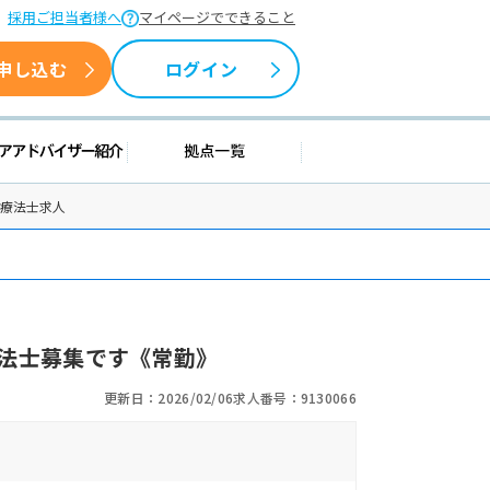
採用ご担当者様へ
マイページでできること
申し込む
ログイン
援情報
キャリアアドバイザー紹介
拠点一覧
学療法士求人
法士募集です《常勤》
更新日：2026/02/06
求人番号：9130066