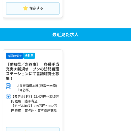
保存する
最近見た求人
正社員
言語聴覚士
【愛知県／刈谷市】 各種手当
充実★新規オープンの訪問看護
ステーションにて言語聴覚士募
集！
ＪＲ東海道本線(熱海－米原)
「刈谷駅」
【モデル月収】22.4万円～33.5万
円 程度 諸手当込
【モデル年収】269万円～402万
円 程度 賞与込・賞与別途支給