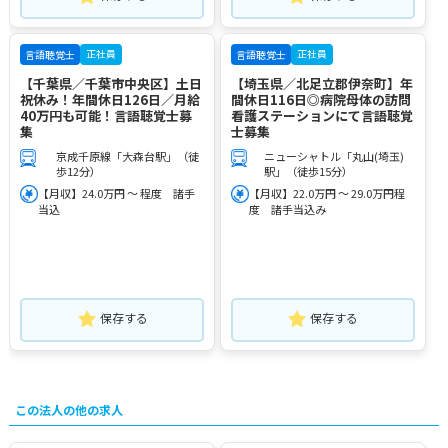
正社員
正社員
言語聴覚士
言語聴覚士
【千葉県／千葉市中央区】土日
【埼玉県／北足立郡伊奈町】年
祝休み！年間休日126日／月給
間休日116日◎病院母体の訪問
40万円も可能！言語聴覚士募
看護ステーションにて言語聴覚
集
士募集
京成千原線「大森台駅」（徒
ニューシャトル「丸山(埼玉)
歩12分）
駅」（徒歩15分）
【月収】24.0万円 ～ 程度 諸手
【月収】22.0万円 ～ 29.0万円程
当込
度 諸手当込み
保存する
保存する
この法人の他の求人