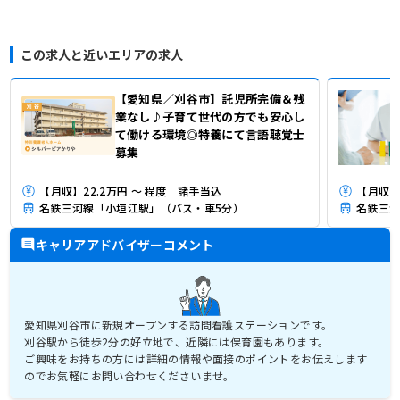
この求人と近いエリアの求人
【愛知県／刈谷市】託児所完備＆残
業なし♪子育て世代の方でも安心し
て働ける環境◎特養にて言語聴覚士
募集
【月収】22.2万円 ～ 程度 諸手当込
【月収】2
名鉄三河線「小垣江駅」（バス・車5分）
名鉄三河
キャリアアドバイザーコメント
愛知県刈谷市に新規オープンする訪問看護ステーションです。
刈谷駅から徒歩2分の好立地で、近隣には保育園もあります。
ご興味をお持ちの方には詳細の情報や面接のポイントをお伝えします