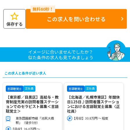
star
この求人を問い合わせる
保存する
イメージに合いませんでしたか？
似た条件の求人も見てみましょう
この求人と条件が近い求人
正社員
正社員
言語聴覚士
言語聴覚士
【東京都／目黒区】高給与・教
【北海道／札幌市東区】年間休
育制度充実の訪問看護ステーシ
日125日♪訪問看護ステーショ
ョンでのセラピスト募集＜言語
ンにおける言語聴覚士募集〈正
聴覚士＞
社員〉
東急田園都市線「池尻大橋
【月収】30.8万円 ～ 程度
駅」（徒歩5分）
【月収】26.0万円 ～