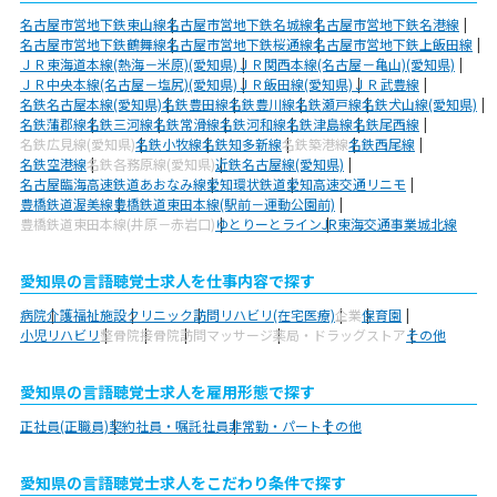
名古屋市営地下鉄東山線
名古屋市営地下鉄名城線
名古屋市営地下鉄名港線
名古屋市営地下鉄鶴舞線
名古屋市営地下鉄桜通線
名古屋市営地下鉄上飯田線
ＪＲ東海道本線(熱海－米原)(愛知県)
ＪＲ関西本線(名古屋－亀山)(愛知県)
ＪＲ中央本線(名古屋－塩尻)(愛知県)
ＪＲ飯田線(愛知県)
ＪＲ武豊線
名鉄名古屋本線(愛知県)
名鉄豊田線
名鉄豊川線
名鉄瀬戸線
名鉄犬山線(愛知県)
名鉄蒲郡線
名鉄三河線
名鉄常滑線
名鉄河和線
名鉄津島線
名鉄尾西線
名鉄広見線(愛知県)
名鉄小牧線
名鉄知多新線
名鉄築港線
名鉄西尾線
名鉄空港線
名鉄各務原線(愛知県)
近鉄名古屋線(愛知県)
名古屋臨海高速鉄道あおなみ線
愛知環状鉄道
愛知高速交通リニモ
豊橋鉄道渥美線
豊橋鉄道東田本線(駅前－運動公園前)
豊橋鉄道東田本線(井原－赤岩口)
ゆとりーとライン
JR東海交通事業城北線
愛知県の言語聴覚士求人を仕事内容で探す
病院
介護福祉施設
クリニック
訪問リハビリ(在宅医療)
企業
保育園
小児リハビリ
整骨院
接骨院
訪問マッサージ
薬局・ドラッグストア
その他
愛知県の言語聴覚士求人を雇用形態で探す
正社員(正職員)
契約社員・嘱託社員
非常勤・パート
その他
愛知県の言語聴覚士求人をこだわり条件で探す