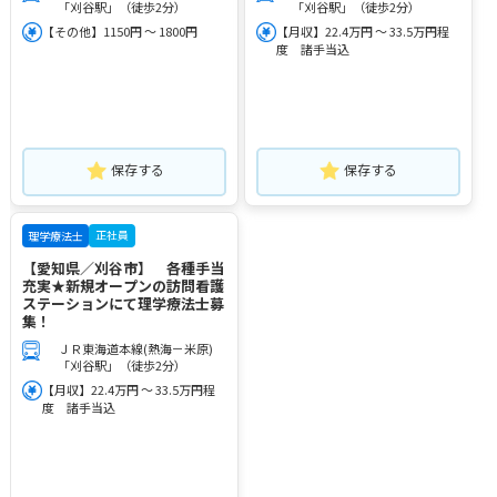
「刈谷駅」（徒歩2分）
「刈谷駅」（徒歩2分）
【その他】1150円 ～ 1800円
【月収】22.4万円 ～ 33.5万円程
度 諸手当込
保存する
保存する
正社員
理学療法士
【愛知県／刈谷市】 各種手当
充実★新規オープンの訪問看護
ステーションにて理学療法士募
集！
ＪＲ東海道本線(熱海－米原)
「刈谷駅」（徒歩2分）
【月収】22.4万円 ～ 33.5万円程
度 諸手当込