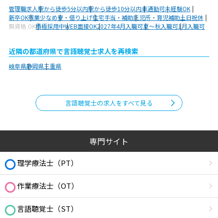
管理職求人
駅から徒歩5分以内
駅から徒歩10分以内
車通勤可
未経験OK
新卒OK
残業少なめ
寮・借り上げ
住宅手当・補助
託児所・育児補助
土日祝休
無資格 OK
積極採用中
WEB面接OK
2027年4月入職可
夏～秋入職可
1月入職可
近隣の都道府県で言語聴覚士求人を再検索
岐阜県
静岡県
三重県
言語聴覚士の求人をすべて見る
専門サイト
理学療法士（PT）
作業療法士（OT）
言語聴覚士（ST）