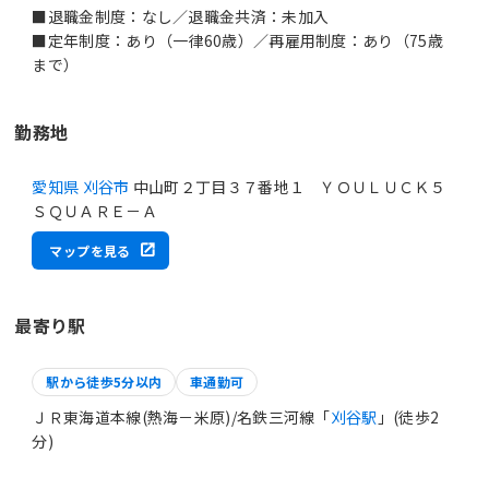
■退職金制度：なし／退職金共済：未加入
■定年制度：あり（一律60歳）／再雇用制度：あり（75歳
まで）
勤務地
愛知県 刈谷市
中山町２丁目３７番地１ ＹＯＵＬＵＣＫ５
ＳＱＵＡＲＥ－Ａ
マップを見る
最寄り駅
駅から徒歩5分以内
車通勤可
ＪＲ東海道本線(熱海－米原)/名鉄三河線「
刈谷駅
」(徒歩2
分)