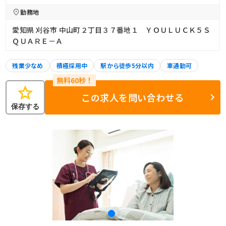
勤務地
愛知県 刈谷市 中山町２丁目３７番地１ ＹＯＵＬＵＣＫ５Ｓ
ＱＵＡＲＥ－Ａ
残業少なめ
積極採用中
駅から徒歩5分以内
車通勤可
star
この求人を問い合わせる
保存する