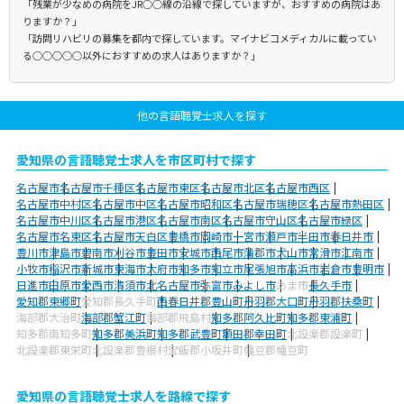
「残業が少なめの病院をJR○○線の沿線で探していますが、おすすめの病院はあ
りますか？」
「訪問リハビリの募集を都内で探しています。マイナビコメディカルに載ってい
る○○○○○以外におすすめの求人はありますか？」
他の言語聴覚士求人を探す
愛知県の言語聴覚士求人を市区町村で探す
名古屋市
名古屋市千種区
名古屋市東区
名古屋市北区
名古屋市西区
名古屋市中村区
名古屋市中区
名古屋市昭和区
名古屋市瑞穂区
名古屋市熱田区
名古屋市中川区
名古屋市港区
名古屋市南区
名古屋市守山区
名古屋市緑区
名古屋市名東区
名古屋市天白区
豊橋市
岡崎市
一宮市
瀬戸市
半田市
春日井市
豊川市
津島市
碧南市
刈谷市
豊田市
安城市
西尾市
蒲郡市
犬山市
常滑市
江南市
小牧市
稲沢市
新城市
東海市
大府市
知多市
知立市
尾張旭市
高浜市
岩倉市
豊明市
日進市
田原市
愛西市
清須市
北名古屋市
弥富市
みよし市
あま市
長久手市
愛知郡東郷町
愛知郡長久手町
西春日井郡豊山町
丹羽郡大口町
丹羽郡扶桑町
海部郡大治町
海部郡蟹江町
海部郡飛島村
知多郡阿久比町
知多郡東浦町
知多郡南知多町
知多郡美浜町
知多郡武豊町
額田郡幸田町
北設楽郡設楽町
北設楽郡東栄町
北設楽郡豊根村
宝飯郡小坂井町
幡豆郡幡豆町
愛知県の言語聴覚士求人を路線で探す