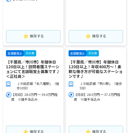
保存する
保存する
正社員
正社員
言語聴覚士
言語聴覚士
【千葉県／市川市】年間休日
【千葉県／市川市】年間休日
120日以上！訪問看護ステーシ
120日以上！年収400万～！柔
ョンにて言語聴覚士募集です♪
軟な働き方が可能なステーショ
＜正社員＞
ンです♪
ＪＲ総武線「本八幡駅」（徒
ＪＲ総武線「市川駅」（徒歩
歩10分）
5分）
【月収】28.0万円 ～ 39.0万円程
【月収】28.0万円 ～ 37.3万円程
度 ※諸手当込み
度 ※諸手当込み
保存する
保存する