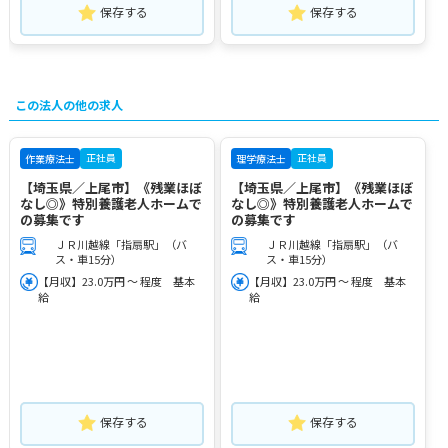
保存する
保存する
この法人の他の求人
正社員
正社員
作業療法士
理学療法士
【埼玉県／上尾市】《残業ほぼ
【埼玉県／上尾市】《残業ほぼ
なし◎》特別養護老人ホームで
なし◎》特別養護老人ホームで
の募集です
の募集です
ＪＲ川越線「指扇駅」（バ
ＪＲ川越線「指扇駅」（バ
ス・車15分）
ス・車15分）
【月収】23.0万円 ～ 程度 基本
【月収】23.0万円 ～ 程度 基本
給
給
保存する
保存する