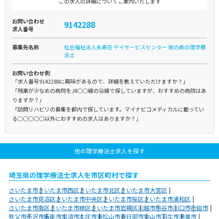
この求人の詳細についてご案内いたします
お問い合わせ
9142288
求人番号
募集先名称
社会福祉法人永寿荘 デイサービスセンター 扇の森の理学療
法士
お問い合わせ例
「求人番号9142288に興味があるので、詳細を教えていただけますか？」
「残業が少なめの病院をJR○○線の沿線で探していますが、おすすめの病院はあ
りますか？」
「訪問リハビリの募集を都内で探しています。マイナビコメディカルに載ってい
る○○○○○以外におすすめの求人はありますか？」
他の理学療法士求人を探す
埼玉県の理学療法士求人を市区町村で探す
さいたま市
さいたま市西区
さいたま市北区
さいたま市大宮区
さいたま市見沼区
さいたま市中央区
さいたま市桜区
さいたま市浦和区
さいたま市南区
さいたま市緑区
さいたま市岩槻区
川越市
熊谷市
川口市
行田市
秩父市
所沢市
飯能市
加須市
本庄市
東松山市
春日部市
狭山市
羽生市
鴻巣市