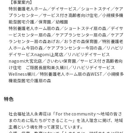
【事業案内】
特別養護老人ホーム／デイサービス／ショートステイ／ケア
プランセンター／サービス付き高齢者向け住宅／小規模多機
能型居宅介護／保育園／幼稚園
特別養護老人ホーム扇の森／ショートステイ扇の森／デイサ
ービスセンター扇の森／ケアプランセンター扇の森／ケアプ
ランセンター扇の森あげお／おうぎの森保育園／特別養護老
人ホーム今羽の森／ケアプランセンター今羽の森／リハビリ
デイサービスnagomi上尾店／リハビリデイサービス
nagomi大宮北店／さいわい保育園／サービス付き高齢者向
け住宅 ご隠居長屋和楽久桶川／リハビリデイサービス
Wellness桶川／特別養護老人ホーム扇の森WEST／小規模多
機能型居宅介護扇の森
特色
社会福祉法人永寿荘は「For the community ～地域の皆さ
まのために私たちができること～」を法人理念に掲げ、地域
主義という魂を持って運営しています。