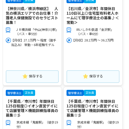
理学療法士
理学療法士
【神奈川県／横浜市緑区】 人
【石川県／金沢市】年間休日
気の横浜エリアでのお仕事！介
110日以上◎住宅型有料老人ホ
護老人保健施設でのセラピスト
ームにて理学療法士の募集♪＜
募集！
常勤＞
ＪＲ横浜線「中山(神奈川)駅」
IRいしかわ鉄道「金沢駅」
（バス・車5分）
（バス・車6分）
【月収】27.1万円 ～ 程度（諸手
【月収】28.2万円 ～ 36.2万円
当込み） 常勤・6年経験モデル
保存する
保存する
正社員
正社員
理学療法士
理学療法士
【千葉県／市川市】年間休日
【千葉県／市川市】年間休日
125日程度◎イオン直営デイに
125日程度◎イオン直営デイに
て店舗管理×機能訓練指導員の
て店舗管理×機能訓練指導員の
募集☆彡
募集☆彡
京成本線「鬼越駅」（徒歩19
京成本線「鬼越駅」（徒歩19
分）
分）