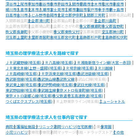
深谷市
上尾市
草加市
越谷市
蕨市
戸田市
入間市
朝霞市
志木市
和光市
新座市
桶川市
久喜市
北本市
八潮市
富士見市
三郷市
蓮田市
坂戸市
幸手市
鶴ヶ島市
日高市
吉川市
ふじみ野市
白岡市
北足立郡伊奈町
入間郡三芳町
入間郡毛呂山町
入間郡越生町
比企郡滑川町
比企郡嵐山町
比企郡小川町
比企郡川島町
比企郡吉見町
比企郡鳩山町
比企郡ときがわ町
秩父郡横瀬町
秩父郡皆野町
秩父郡長瀞町
秩父郡小鹿野町
秩父郡東秩父村
児玉郡美里町
児玉郡神川町
児玉郡上里町
大里郡寄居町
南埼玉郡宮代町
北葛飾郡杉戸町
北葛飾郡松伏町
埼玉県の理学療法士求人を路線で探す
ＪＲ武蔵野線(埼玉県)
ＪＲ八高線(埼玉県)
ＪＲ湘南新宿ライン線(大宮－赤羽)
ＪＲ東北本線(上野－盛岡)(埼玉県)
ＪＲ埼京線(埼玉県)
ＪＲ川越線
ＪＲ高崎線(埼玉県)
ＪＲ京浜東北線(埼玉県)
西武池袋線(埼玉県)
西武新宿線(埼玉県)
西武狭山線
西武秩父線
西武山口線(埼玉県)
東武東上線(埼玉県)
東武伊勢崎線(埼玉県)
東武日光線(埼玉県)
東武野田線(埼玉県)
東武越生線
東京メトロ有楽町線(埼玉県)
東京メトロ副都心線(埼玉県)
秩父鉄道
埼玉高速鉄道(埼玉県)
つくばエクスプレス(埼玉県)
ＪＲ上野東京ライン(埼玉県)
ニューシャトル
埼玉県の理学療法士求人を仕事内容で探す
病院
介護福祉施設
クリニック
訪問リハビリ(在宅医療)
企業
保育園
小児リハビリ
整骨院
接骨院
訪問マッサージ
薬局・ドラッグストア
その他