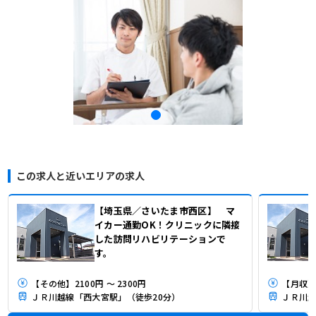
この求人と近いエリアの求人
【埼玉県／さいたま市西区】 マ
イカー通勤OK！クリニックに隣接
した訪問リハビリテーションで
す。
【その他】2100円 ～ 2300円
【月収】
ＪＲ川越線「西大宮駅」（徒歩20分）
ＪＲ川越