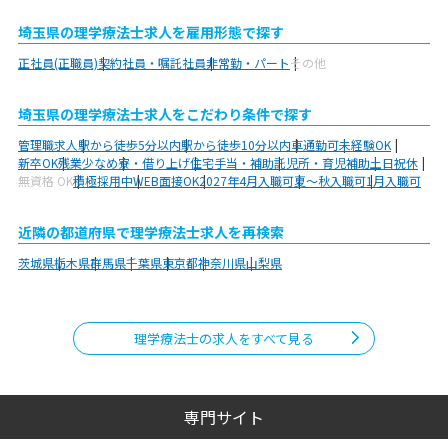
埼玉県の理学療法士求人を雇用形態で探す
正社員(正職員)
契約社員・嘱託社員
非常勤・パート
その他
埼玉県の理学療法士求人をこだわり条件で探す
管理職求人
駅から徒歩5分以内
駅から徒歩10分以内
車通勤可
未経験OK
新卒OK
残業少なめ
寮・借り上げ
住宅手当・補助
託児所・育児補助
土日祝休
無資格 OK
積極採用中
WEB面接OK
2027年4月入職可
夏～秋入職可
1月入職可
近隣の都道府県で理学療法士求人を再検索
茨城県
栃木県
群馬県
千葉県
東京都
神奈川県
山梨県
理学療法士の求人をすべて見る
専門サイト