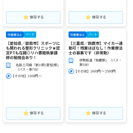
保存する
保存する
パート
パート
作業療法士
作業療法士
【愛知県／碧南市】スポーツに
【三重県／鈴鹿市】マイカー通
も関われる整形クリニック★認
勤可！残業ほぼなし！作業療法
定PTも在籍◎リハ書籍執筆講
士の募集です〈非常勤〉
師の勉強会あり！
伊勢鉄道「鈴鹿駅」（バス・
車5分）
名鉄三河線「新川町(愛知)駅」
（バス・車7分）
【その他】1600円 ～ 2500円
【その他】1500円 ～
保存する
保存する