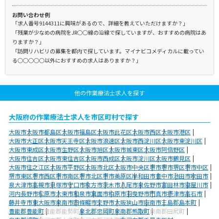
お問い合わせ例
「求人番号9144311に興味があるので、詳細を教えていただけますか？」
「残業が少なめの病院をJR○○線の沿線で探していますが、おすすめの病院はあ
りますか？」
「訪問リハビリの募集を都内で探しています。マイナビコメディカルに載ってい
る○○○○○以外におすすめの求人はありますか？」
他の作業療法士求人を探す
大阪府の作業療法士求人を市区町村で探す
大阪市
大阪市都島区
大阪市福島区
大阪市此花区
大阪市西区
大阪市港区
大阪市大正区
大阪市天王寺区
大阪市浪速区
大阪市西淀川区
大阪市東淀川区
大阪市東成区
大阪市生野区
大阪市旭区
大阪市城東区
大阪市阿倍野区
大阪市住吉区
大阪市東住吉区
大阪市西成区
大阪市淀川区
大阪市鶴見区
大阪市住之江区
大阪市平野区
大阪市北区
大阪市中央区
堺市
堺市堺区
堺市中区
堺市東区
堺市西区
堺市南区
堺市北区
堺市美原区
岸和田市
豊中市
池田市
吹田市
泉大津市
高槻市
貝塚市
守口市
枚方市
茨木市
八尾市
泉佐野市
富田林市
寝屋川市
河内長野市
松原市
大東市
和泉市
箕面市
柏原市
羽曳野市
門真市
摂津市
高石市
藤井寺市
東大阪市
泉南市
四條畷市
交野市
大阪狭山市
阪南市
三島郡島本町
豊能郡豊能町
豊能郡能勢町
泉北郡忠岡町
泉南郡熊取町
泉南郡田尻町