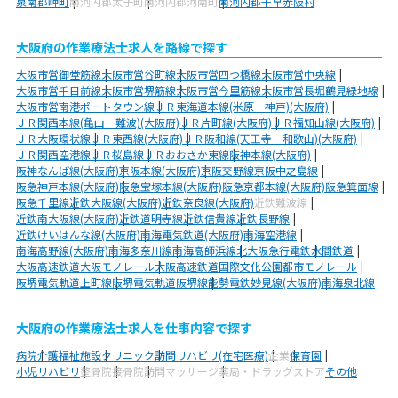
泉南郡岬町
南河内郡太子町
南河内郡河南町
南河内郡千早赤阪村
大阪府の作業療法士求人を路線で探す
大阪市営御堂筋線
大阪市営谷町線
大阪市営四つ橋線
大阪市営中央線
大阪市営千日前線
大阪市営堺筋線
大阪市営今里筋線
大阪市営長堀鶴見緑地線
大阪市営南港ポートタウン線
ＪＲ東海道本線(米原－神戸)(大阪府)
ＪＲ関西本線(亀山－難波)(大阪府)
ＪＲ片町線(大阪府)
ＪＲ福知山線(大阪府)
ＪＲ大阪環状線
ＪＲ東西線(大阪府)
ＪＲ阪和線(天王寺－和歌山)(大阪府)
ＪＲ関西空港線
ＪＲ桜島線
ＪＲおおさか東線
阪神本線(大阪府)
阪神なんば線(大阪府)
京阪本線(大阪府)
京阪交野線
京阪中之島線
阪急神戸本線(大阪府)
阪急宝塚本線(大阪府)
阪急京都本線(大阪府)
阪急箕面線
阪急千里線
近鉄大阪線(大阪府)
近鉄奈良線(大阪府)
近鉄難波線
近鉄南大阪線(大阪府)
近鉄道明寺線
近鉄信貴線
近鉄長野線
近鉄けいはんな線(大阪府)
南海電気鉄道(大阪府)
南海空港線
南海高野線(大阪府)
南海多奈川線
南海高師浜線
北大阪急行電鉄
水間鉄道
大阪高速鉄道大阪モノレール
大阪高速鉄道国際文化公園都市モノレール
阪堺電気軌道上町線
阪堺電気軌道阪堺線
能勢電鉄妙見線(大阪府)
南海泉北線
大阪府の作業療法士求人を仕事内容で探す
病院
介護福祉施設
クリニック
訪問リハビリ(在宅医療)
企業
保育園
小児リハビリ
整骨院
接骨院
訪問マッサージ
薬局・ドラッグストア
その他