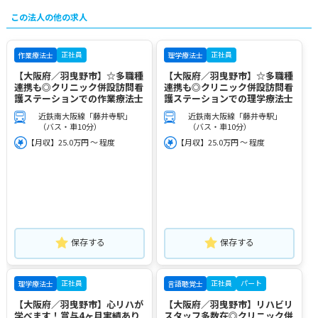
この法人の他の求人
正社員
正社員
作業療法士
理学療法士
【大阪府／羽曳野市】☆多職種
【大阪府／羽曳野市】☆多職種
連携も◎クリニック併設訪問看
連携も◎クリニック併設訪問看
護ステーションでの作業療法士
護ステーションでの理学療法士
近鉄南大阪線「藤井寺駅」
近鉄南大阪線「藤井寺駅」
（バス・車10分）
（バス・車10分）
【月収】25.0万円 ～ 程度
【月収】25.0万円 ～ 程度
保存する
保存する
正社員
正社員
パート
理学療法士
言語聴覚士
【大阪府／羽曳野市】心リハが
【大阪府／羽曳野市】リハビリ
学べます！賞与4ヶ月実績あり
スタッフ多数在◎クリニック併