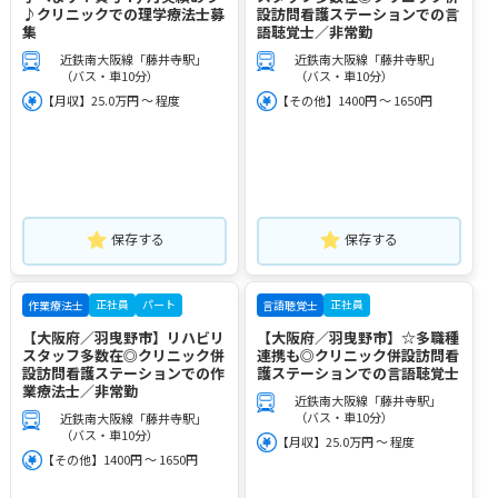
♪クリニックでの理学療法士募
設訪問看護ステーションでの言
集
語聴覚士／非常勤
近鉄南大阪線「藤井寺駅」
近鉄南大阪線「藤井寺駅」
（バス・車10分）
（バス・車10分）
【月収】25.0万円 ～ 程度
【その他】1400円 ～ 1650円
保存する
保存する
正社員
パート
正社員
作業療法士
言語聴覚士
【大阪府／羽曳野市】リハビリ
【大阪府／羽曳野市】☆多職種
スタッフ多数在◎クリニック併
連携も◎クリニック併設訪問看
設訪問看護ステーションでの作
護ステーションでの言語聴覚士
業療法士／非常勤
近鉄南大阪線「藤井寺駅」
（バス・車10分）
近鉄南大阪線「藤井寺駅」
（バス・車10分）
【月収】25.0万円 ～ 程度
【その他】1400円 ～ 1650円