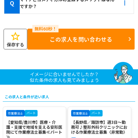
Q
ですか？
star
この求人を問い合わせる
保存する
イメージに合いませんでしたか？
似た条件の求人も見てみましょう
この求人と条件が近い求人
パート
パート
作業療法士
作業療法士
【愛知県/豊川市】医療・介
【長野県／諏訪市】週3日～勤
護・支援で地域を支える安形医
務可♪整形外科クリニックにお
院にて作業療法士募集≪パート
ける作業療法士募集〈非常勤〉
≫