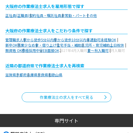
大阪府の作業療法士求人を雇用形態で探す
正社員(正職員)
契約社員・嘱託社員
非常勤・パート
その他
大阪府の作業療法士求人をこだわり条件で探す
管理職求人
駅から徒歩5分以内
駅から徒歩10分以内
車通勤可
未経験OK
新卒OK
残業少なめ
寮・借り上げ
住宅手当・補助
託児所・育児補助
土日祝休
無資格 OK
積極採用中
WEB面接OK
2027年4月入職可
夏～秋入職可
1月入職可
近隣の都道府県で作業療法士求人を再検索
滋賀県
京都府
兵庫県
奈良県
和歌山県
作業療法士の求人をすべて見る
専門サイト