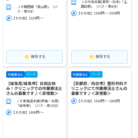
ＪＲ中央本線(東京－松本)「上
諏訪駅」（バス・車8分）
ＪＲ飯田線「長山駅」（バ
ス・車5分）
【その他】1500円 ～ 2000円
【その他】1520円 ～
保存する
保存する
パート
パート
作業療法士
作業療法士
【岐阜県/岐阜市】日祝お休
【京都府／向日市】整形外科ク
み！クリニックでの作業療法士
リニックにて作業療法士さんの
さんの募集です♪＜非常勤＞
募集です♪＜非常勤＞
ＪＲ東海道本線(熱海－米原)
【その他】1600円 ～ 1800円
「岐阜駅」（バス・車15分）
【その他】1800円 ～