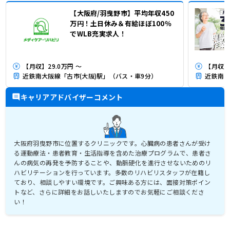
【大阪府/羽曳野市】平均年収450
万円！土日休み＆有給ほぼ100％
でWLB充実求人！
【月収】29.0万円 ～
【月収】3
近鉄南大阪線「古市(大阪)駅」（バス・車9分）
近鉄南大
キャリアアドバイザーコメント
大阪府羽曳野市に位置するクリニックです。心臓病の患者さんが受け
る運動療法・患者教育・生活指導を含めた治療プログラムで、患者さ
んの病気の再発を予防することや、動脈硬化を進行させないためのリ
ハビリテーションを行っています。多数のリハビリスタッフが在籍し
ており、相談しやすい環境です。ご興味ある方には、面接対策ポイン
トなど、さらに詳細をお話しいたしますのでお気軽にご相談くださ
い！