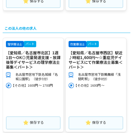
保存する
保存する
この法人の他の求人
パート
パート
理学療法士
作業療法士
【愛知県／名古屋市北区】1週
【愛知県／名古屋市西区】駅近
1日～OK◎児童発達支援・放課
♪時給1,600円～☆重症児デイ
後等デイサービスの理学療法士
サービスにて作業療法士募集＜
募集＜パート＞
パート＞
名古屋市営地下鉄名城線「名
名古屋市営地下鉄鶴舞線「浅
城公園駅」（徒歩5分）
間町駅」（徒歩8分）
【その他】1600円 ～ 1700円
【その他】1600円 ～
保存する
保存する