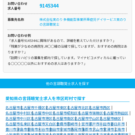
お問い合わせ
9145344
求人番号
募集先名称
株式会社実のり 多機能型事業所重症児デイサービス実のり
の言語聴覚士
お問い合わせ例
「求人番号9145344に興味があるので、詳細を教えていただけますか？」
「残業が少なめの病院をJR○○線の沿線で探していますが、おすすめの病院はあ
りますか？」
「訪問リハビリの募集を都内で探しています。マイナビコメディカルに載ってい
る○○○○○以外におすすめの求人はありますか？」
他の言語聴覚士求人を探す
愛知県の言語聴覚士求人を市区町村で探す
名古屋市
名古屋市千種区
名古屋市東区
名古屋市北区
名古屋市西区
名古屋市中村区
名古屋市中区
名古屋市昭和区
名古屋市瑞穂区
名古屋市熱田区
名古屋市中川区
名古屋市港区
名古屋市南区
名古屋市守山区
名古屋市緑区
名古屋市名東区
名古屋市天白区
豊橋市
岡崎市
一宮市
瀬戸市
半田市
春日井市
豊川市
津島市
碧南市
刈谷市
豊田市
安城市
西尾市
蒲郡市
犬山市
常滑市
江南市
小牧市
稲沢市
新城市
東海市
大府市
知多市
知立市
尾張旭市
高浜市
岩倉市
豊明市