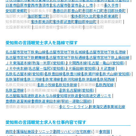
日進市
田原市
愛西市
清須市
北名古屋市
弥富市
みよし市
あま市
長久手市
愛知郡東郷町
愛知郡長久手町
西春日井郡豊山町
丹羽郡大口町
丹羽郡扶桑町
海部郡大治町
海部郡蟹江町
海部郡飛島村
知多郡阿久比町
知多郡東浦町
知多郡南知多町
知多郡美浜町
知多郡武豊町
額田郡幸田町
北設楽郡設楽町
北設楽郡東栄町
北設楽郡豊根村
宝飯郡小坂井町
幡豆郡幡豆町
愛知県の言語聴覚士求人を路線で探す
名古屋市営地下鉄東山線
名古屋市営地下鉄名城線
名古屋市営地下鉄名港線
名古屋市営地下鉄鶴舞線
名古屋市営地下鉄桜通線
名古屋市営地下鉄上飯田線
ＪＲ東海道本線(熱海－米原)(愛知県)
ＪＲ関西本線(名古屋－亀山)(愛知県)
ＪＲ中央本線(名古屋－塩尻)(愛知県)
ＪＲ飯田線(愛知県)
ＪＲ武豊線
名鉄名古屋本線(愛知県)
名鉄豊田線
名鉄豊川線
名鉄瀬戸線
名鉄犬山線(愛知県)
名鉄蒲郡線
名鉄三河線
名鉄常滑線
名鉄河和線
名鉄津島線
名鉄尾西線
名鉄広見線(愛知県)
名鉄小牧線
名鉄知多新線
名鉄築港線
名鉄西尾線
名鉄空港線
名鉄各務原線(愛知県)
近鉄名古屋線(愛知県)
名古屋臨海高速鉄道あおなみ線
愛知環状鉄道
愛知高速交通リニモ
豊橋鉄道渥美線
豊橋鉄道東田本線(駅前－運動公園前)
豊橋鉄道東田本線(井原－赤岩口)
ゆとりーとライン
JR東海交通事業城北線
愛知県の言語聴覚士求人を仕事内容で探す
病院
介護福祉施設
クリニック
訪問リハビリ(在宅医療)
企業
保育園