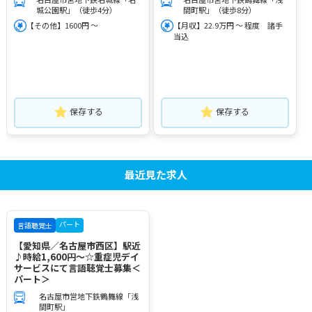
城公園駅」（徒歩4分）
間町駅」（徒歩8分）
【その他】1600円 ～
【月収】22.9万円 ～ 程度 諸手
当込
保存する
保存する
最近見た求人
パート
言語聴覚士
【愛知県／名古屋市西区】駅近
♪時給1,600円～☆重症児デイ
サービスにて言語聴覚士募集＜
パート＞
名古屋市営地下鉄鶴舞線「浅
間町駅」