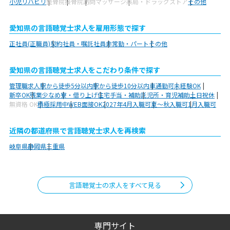
小児リハビリ
整骨院
接骨院
訪問マッサージ
薬局・ドラッグストア
その他
愛知県の言語聴覚士求人を雇用形態で探す
正社員(正職員)
契約社員・嘱託社員
非常勤・パート
その他
愛知県の言語聴覚士求人をこだわり条件で探す
管理職求人
駅から徒歩5分以内
駅から徒歩10分以内
車通勤可
未経験OK
新卒OK
残業少なめ
寮・借り上げ
住宅手当・補助
託児所・育児補助
土日祝休
無資格 OK
積極採用中
WEB面接OK
2027年4月入職可
夏～秋入職可
1月入職可
近隣の都道府県で言語聴覚士求人を再検索
岐阜県
静岡県
三重県
言語聴覚士の求人をすべて見る
専門サイト