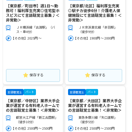
【東京都／町田市】週1日～勤
【東京都/北区】福利厚生充実
務可！福利厚生充実◎住宅型ホ
◎駅チカ徒歩6分！介護老人保
スピスにて言語聴覚士募集♪＜
健施設にて言語聴覚士募集！＜
非常勤＞
非常勤＞
ＪＲ横浜線「古淵駅」（バ
ＪＲ京浜東北線「赤羽駅」
ス・車4分）
（徒歩9分）
【その他】2025円 ～
【その他】1900円 ～ 2000円
保存する
保存する
パート
パート
言語聴覚士
言語聴覚士
【東京都／中野区】業界大手企
【東京都／大田区】業界大手企
業が運営する有料老人ホームで
業が運営する有料老人ホームで
の言語聴覚士募集！＜非常勤＞
の言語聴覚士募集！＜非常勤＞
都営大江戸線「新江古田駅」
東急多摩川線「矢口渡駅」
（徒歩10分）
（徒歩5分）
【その他】2500円 ～ 2500円
【その他】2500円 ～ 2500円