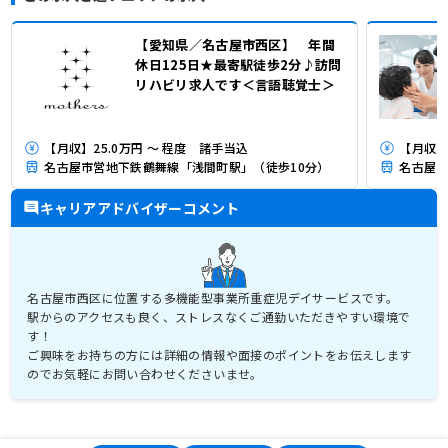
【愛知県／名古屋市西区】 年間
休日125日★最寄駅徒歩2分♪訪問
リハビリ求人です＜言語聴覚士＞
【月収】25.0万円 ～ 程度 諸手当込
【月収】
名古屋市営地下鉄鶴舞線「浅間町駅」（徒歩10分）
名古屋市
キャリアアドバイザーコメント
名古屋市西区に位置する多機能型事業所重症児デイサービスです。
駅からのアクセスも良く、ストレスなくご通勤いただきやすい環境で
す！
ご興味をお持ちの方には詳細の情報や面接のポイントをお伝えします
のでお気軽にお問い合わせくださいませ。