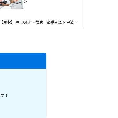
＞
【月収】35
【月収】30.0万円 ～ 程度 諸手当込み 中途 ※前職給与保証あり
ＪＲ外房線
です！