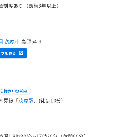
金制度あり（勤続3年以上）
県 茂原市
高師54-3
ップを見る
ら徒歩10分以内
外房線「
茂原駅
」(徒歩10分)
時間1 8時30分〜17時30分（休憩60分）