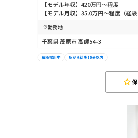
【モデル年収】420万円〜程度
【モデル月収】35.0万円〜程度（経
勤務地
千葉県 茂原市 高師54-3
積極採用中
駅から徒歩10分以内
star
保