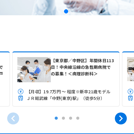
【東京都／中野区】年間休日113
で
日！中央線沿線の急性期病院で
戸
の募集！＜病理診断科＞
【月収】19.7万円 ～ 程度※新卒21歳モデル
ＪＲ総武線「中野(東京)駅」（徒歩5分）