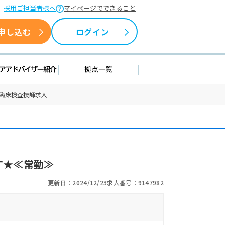
採用ご担当者様へ
マイページでできること
申し込む
ログイン
援情報
キャリアアドバイザー紹介
拠点一覧
の臨床検査技師求人
す★≪常勤≫
更新日：2024/12/23
求人番号：9147982