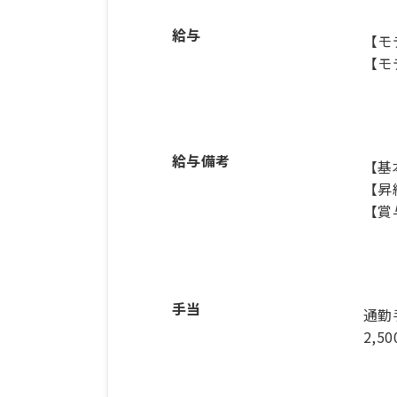
給与
【モ
【モ
給与備考
【基本
【昇
【賞
手当
通勤
2,5