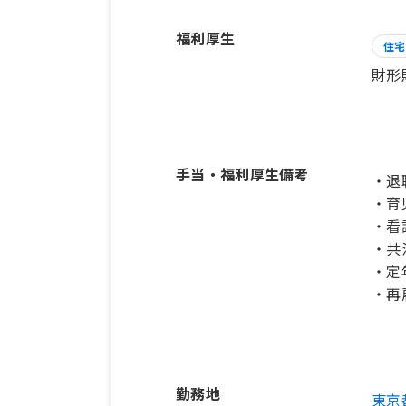
福利厚生
住宅
財形
手当・福利厚生備考
・退
・育
・看
・共
・定
・再
勤務地
東京