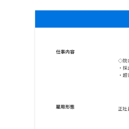
仕事内容
◇院
・採
・超
雇用形態
正社