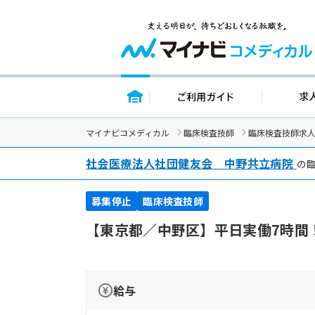
トップページ
ご利用ガイ
マイナビコメディカル
臨床検査技師
臨床検査技師求
社会医療法人社団健友会 中野共立病院
の
募集停止
臨床検査技師
【東京都／中野区】平日実働7時間
給与