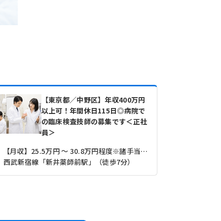
【東京都／中野区】年収400万円
以上可！年間休日115日◎病院で
の臨床検査技師の募集です＜正社
員＞
【月収】25.5万円 ～ 30.8万円程度※諸手当込み
西武新宿線「新井薬師前駅」（徒歩7分）
西武新宿線