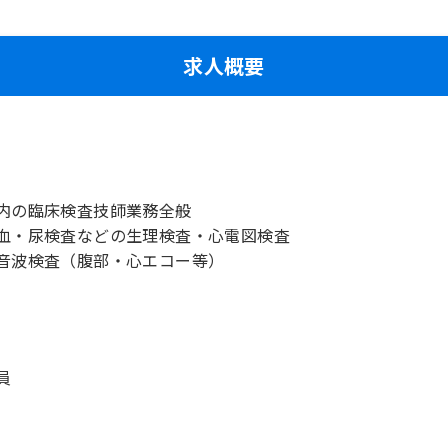
求人概要
内の臨床検査技師業務全般
血・尿検査などの生理検査・心電図検査
音波検査（腹部・心エコー等）
員