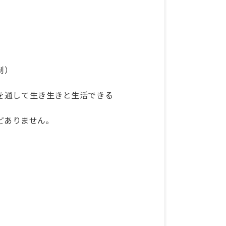
制）
を通して生き生きと生活できる
どありません。