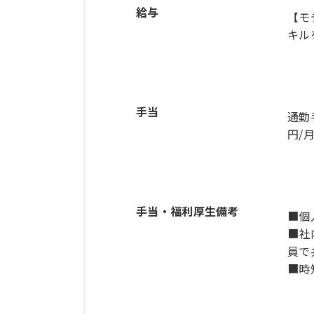
給与
【モ
キル
手当
通勤
円/
手当・福利厚生備考
■個
■社
員で
■時