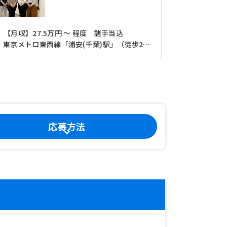
【月収】27.5万円 ～ 程度 諸手当込
【月収】27
東京メトロ東西線「浦安(千葉)駅」（徒歩2分）
応募方法