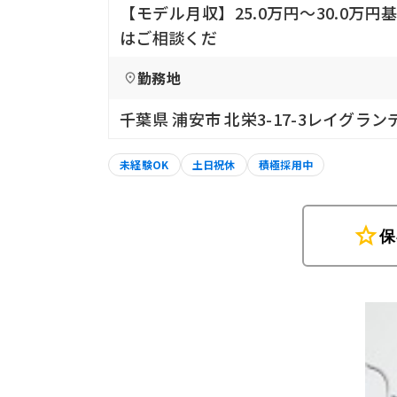
【モデル月収】25.0万円〜30.0
はご相談くだ
勤務地
千葉県 浦安市 北栄3-17-3レイグラン
未経験OK
土日祝休
積極採用中
star
保