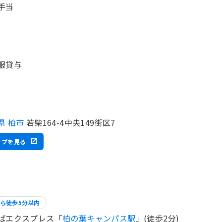
手当
服貸与
県 柏市
若柴164-4中央149街区7
ップを見る
ら徒歩5分以内
ばエクスプレス「
柏の葉キャンパス駅
」(徒歩2分)