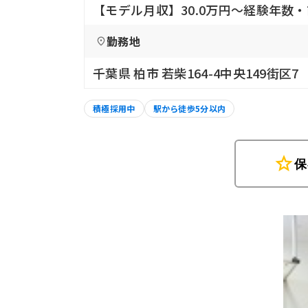
【モデル月収】30.0万円〜経験年数
勤務地
千葉県 柏市 若柴164-4中央149街区
積極採用中
駅から徒歩5分以内
star
保