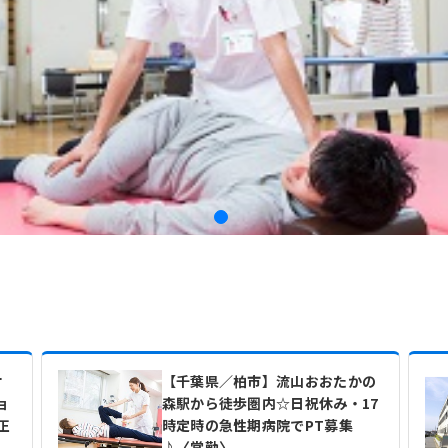
オ
【千葉県／柏市】流山おおたかの
ョ
森駅から徒歩圏内☆日祝休み・17
正
時定時の急性期病院でPT募集
♪〈常勤〉