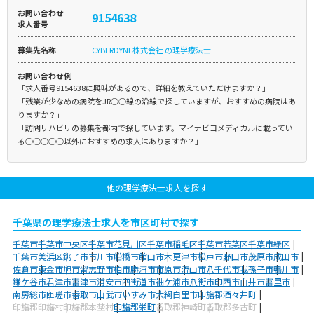
お問い合わせ
9154638
求人番号
募集先名称
CYBERDYNE株式会社 の理学療法士
お問い合わせ例
「求人番号9154638に興味があるので、詳細を教えていただけますか？」
「残業が少なめの病院をJR○○線の沿線で探していますが、おすすめの病院はあ
りますか？」
「訪問リハビリの募集を都内で探しています。マイナビコメディカルに載ってい
る○○○○○以外におすすめの求人はありますか？」
他の理学療法士求人を探す
千葉県の理学療法士求人を市区町村で探す
千葉市
千葉市中央区
千葉市花見川区
千葉市稲毛区
千葉市若葉区
千葉市緑区
千葉市美浜区
銚子市
市川市
船橋市
館山市
木更津市
松戸市
野田市
茂原市
成田市
佐倉市
東金市
旭市
習志野市
柏市
勝浦市
市原市
流山市
八千代市
我孫子市
鴨川市
鎌ケ谷市
君津市
富津市
浦安市
四街道市
袖ケ浦市
八街市
印西市
白井市
富里市
南房総市
匝瑳市
香取市
山武市
いすみ市
大網白里市
印旛郡酒々井町
印旛郡印旛村
印旛郡本埜村
印旛郡栄町
香取郡神崎町
香取郡多古町