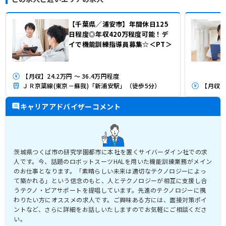
【千葉県／浦安市】年間休日125
日程度◎年収420万程度可能！デ
イで機能訓練指導員募集☆＜PT＞
【月収】24.2万円 ～ 36.4万円程度
ＪＲ京葉線(東京－蘇我)「新浦安駅」（徒歩5分）
【月収】3
キャリアアドバイザーコメント
茨城県つくば市の研究学園都市に本社を置くサイバーダイン社での求
人です。今、話題のロボットスーツHALを用いた機能訓練業務がメイン
のお仕事となります。「素晴らしい未来は適切なテクノロジーによっ
て築かれる」という信念のもと、人とテクノロジーが相互に支援し合
うテクノ・ピアサポートを提唱しています。先進のテクノロジーに携
わりたい方にオススメの求人です。ご興味ある方には、面接対策ポイ
ントなど、さらに詳細をお話しいたしますのでお気軽にご相談くださ
い。