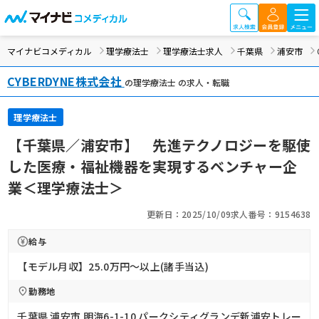
マイナビコメディカル
理学療法士
理学療法士求人
千葉県
浦安市
CYBERDYNE株式会社
の理学療法士 の求人・転職
理学療法士
【千葉県／浦安市】 先進テクノロジーを駆使
した医療・福祉機器を実現するベンチャー企
業＜理学療法士＞
更新日：2025/10/09
求人番号：9154638
給与
【モデル月収】25.0万円〜以上(諸手当込)
勤務地
千葉県 浦安市 明海6-1-10 パークシティグランデ新浦安トレー