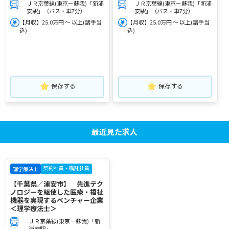
ＪＲ京葉線(東京－蘇我)「新浦
ＪＲ京葉線(東京－蘇我)「新浦
安駅」（バス・車7分）
安駅」（バス・車7分）
【月収】25.0万円 ～ 以上(諸手当
【月収】25.0万円 ～ 以上(諸手当
込)
込)
保存する
保存する
最近見た求人
契約社員・嘱託社員
理学療法士
【千葉県／浦安市】 先進テク
ノロジーを駆使した医療・福祉
機器を実現するベンチャー企業
＜理学療法士＞
ＪＲ京葉線(東京－蘇我)「新
浦安駅」