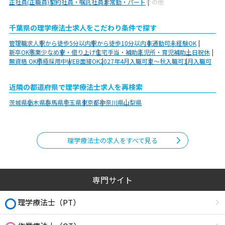
正社員(正職員)
契約社員・嘱託社員
非常勤・パート
その他
千葉県の理学療法士求人をこだわり条件で探す
管理職求人
駅から徒歩5分以内
駅から徒歩10分以内
車通勤可
未経験OK
新卒OK
残業少なめ
寮・借り上げ
住宅手当・補助
託児所・育児補助
土日祝休
無資格 OK
積極採用中
WEB面接OK
2027年4月入職可
夏～秋入職可
1月入職可
近隣の都道府県で理学療法士求人を再検索
茨城県
栃木県
群馬県
埼玉県
東京都
神奈川県
山梨県
理学療法士の求人をすべて見る
専門サイト
理学療法士（PT）