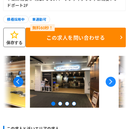
ドポート2F
積極採用中
車通勤可
star
この求人を問い合わせる
保存する
この求人と近いエリアの求人