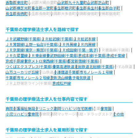
香取郡東庄町
山武郡大網白里町
山武郡九十九里町
山武郡芝山町
山武郡横芝光町
長生郡一宮町
長生郡睦沢町
長生郡長生村
長生郡白子町
長生郡長柄町
長生郡長南町
夷隅郡大多喜町
夷隅郡御宿町
安房郡鋸南町
千葉県の理学療法士求人を路線で探す
ＪＲ武蔵野線(千葉県)
ＪＲ総武線(千葉県)
ＪＲ総武本線
ＪＲ常磐線(上野－仙台)(千葉県)
ＪＲ外房線
ＪＲ内房線
ＪＲ京葉線(東京－蘇我)(千葉県)
ＪＲ成田線(千葉－銚子)
ＪＲ鹿島線(千葉県)
ＪＲ久留里線
ＪＲ東金線
東武野田線(千葉県)
京成本線(千葉県)
京成千葉線
京成千原線
東京メトロ東西線(千葉県)
都営新宿線(千葉県)
つくばエクスプレス(千葉県)
東葉高速鉄道
北総鉄道北総線(千葉県)
いすみ鉄道
山万ユーカリが丘線
芝山鉄道
小湊鐵道
千葉都市モノレール１号線
千葉都市モノレール２号線
流鉄流山線
銚子電気鉄道
ＪＲ上野東京ライン(千葉県)
京成松戸線
千葉県の理学療法士求人を仕事内容で探す
病院
介護福祉施設
クリニック
訪問リハビリ(在宅医療)
企業
保育園
小児リハビリ
整骨院
接骨院
訪問マッサージ
薬局・ドラッグストア
その他
千葉県の理学療法士求人を雇用形態で探す