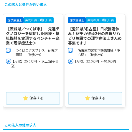
この求人と条件が近い求人
契約社員・嘱託社員
契約社員・嘱託社員
理学療法士
理学療法士
【茨城県／つくば市】 先進テ
【愛知県/名古屋】日祝固定休
クノロジーを駆使した医療・福
み！駅チカ徒歩2分の自費リハ
祉機器を実現するベンチャー企
ビリ施設での理学療法士さんの
業＜理学療法士＞
募集です♪
つくばエクスプレス「研究学
名古屋市営地下鉄鶴舞線「浄
園駅」（徒歩2分）
心駅」（徒歩2分）
【月収】25.0万円 ～ 以上(諸手当
【月収】22.0万円 ～ 40.0万円
込)
保存する
保存する
この法人の他の求人