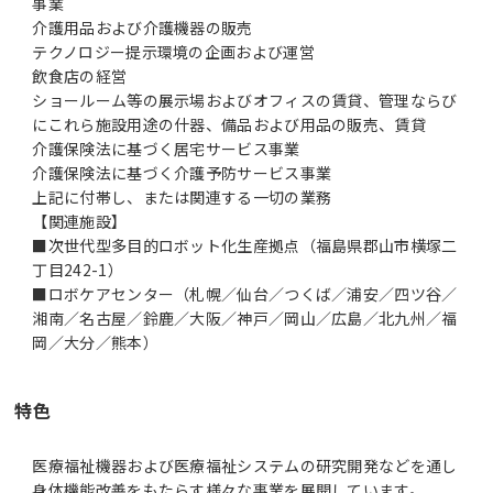
事業
介護用品および介護機器の販売
テクノロジー提示環境の企画および運営
飲食店の経営
ショールーム等の展示場およびオフィスの賃貸、管理ならび
にこれら施設用途の什器、備品および用品の販売、賃貸
介護保険法に基づく居宅サービス事業
介護保険法に基づく介護予防サービス事業
上記に付帯し、または関連する一切の業務
【関連施設】
■次世代型多目的ロボット化生産拠点（福島県郡山市横塚二
丁目242-1）
■ロボケアセンター（札幌／仙台／つくば／浦安／四ツ谷／
湘南／名古屋／鈴鹿／大阪／神戸／岡山／広島／北九州／福
岡／大分／熊本）
特色
医療福祉機器および医療福祉システムの研究開発などを通し
身体機能改善をもたらす様々な事業を展開しています。