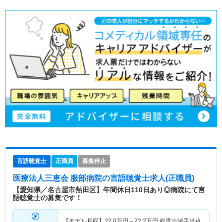
言語聴覚士
正職員
募集停止
医療法人三恵会 服部病院
の言語聴覚士求人(正職員)
【愛知県／名古屋市熱田区】年間休日110日あり◎病院にて言
語聴覚士の募集です！
【モデル月収】
22.0
万円～
22.2
万円
程度※諸手当込