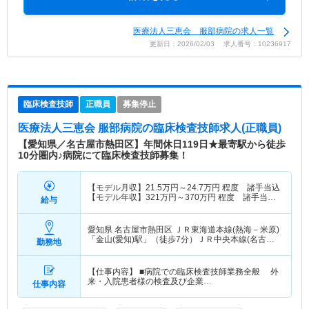
医療法人三恵会 服部病院の求人一覧
更新日：2026/02/03 求人番号：10236917
臨床検査技師
正職員
募集停止
医療法人三恵会 服部病院
の臨床検査技師求人(正職員)
【愛知県／名古屋市熱田区】年間休日119日★最寄駅から徒歩
10分圏内♪病院にて臨床検査技師募集！
【モデル月収】
21.5
万円～
24.7
万円
程度 諸手当込
【モデル年収】
321
万円～
370
万円
程度 諸手当・
給与
賞与込
愛知県 名古屋市熱田区
ＪＲ東海道本線(熱海－米原)
「金山(愛知)駅」（徒歩7分）ＪＲ中央本線(名古屋
勤務地
－塩尻)「金山(愛知)駅」（徒歩7分） 他
【仕事内容】 ■病院での臨床検査技師業務全般 外
来・入院患者様の検査及び企業…
仕事内容