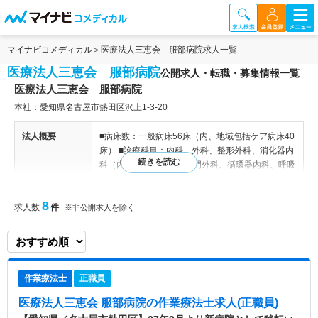
マイナビコメディカル
医療法人三恵会 服部病院求人一覧
医療法人三恵会 服部病院
公開求人・転職・募集情報一覧
医療法人三恵会 服部病院
本社：愛知県名古屋市熱田区沢上1-3-20
法人概要
■病床数：一般病床56床（内、地域包括ケア病床40
床） ■診療科目：内科、外科、整形外科、消化器内
科（内視鏡）、大腸・肛門外科、循環器内科、呼吸
器内科、糖尿病・代謝内科、老年内科、アレルギ
ー・リウマチ科、皮膚科、小児科、リハビリテーシ
8
求人数
件
ョン科
※非公開求人を除く
病院情報補足
電子カルテ導入済み
特色
愛知県名古屋市熱田区に位置する病院です。 2027
作業療法士
正職員
年3月に新病院をオープンします★ 新体制構築のた
め、新しくスタッフを募集しています。 ※オープ
医療法人三恵会 服部病院
の作業療法士求人(正職員)
ン前から働ける方の応募も可能です。 年間休日121