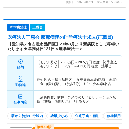
更新日：2026/08/03 求人番号：508605
理学療法士
正職員
医療法人三恵会 服部病院
の理学療法士求人(正職員)
【愛知県／名古屋市熱田区】27年3月より新病院として移転い
たします★年間休日121日＜理学療法士＞
【モデル月収】
23.5
万円～
28.5
万円
程度 諸手当込
【モデル年収】
337
万円～
412
万円
程度 諸手当・
給与
賞与込
愛知県 名古屋市熱田区
ＪＲ東海道本線(熱海－米原)
「金山(愛知)駅」（徒歩7分）ＪＲ中央本線(名古屋
勤務地
－塩尻)「金山(愛知)駅」（徒歩7分） 他
【業務内容】病棟・外来でのリハビリテーション業
務 （通所・訪問リハビリもあり／…
仕事内容
駅から徒歩10分以内
残業少なめ
住宅手当・補助
積極採用中