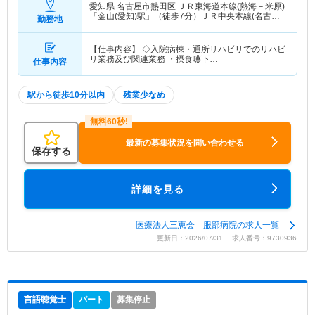
愛知県 名古屋市熱田区
ＪＲ東海道本線(熱海－米原)
「金山(愛知)駅」（徒歩7分）ＪＲ中央本線(名古屋
勤務地
－塩尻)「金山(愛知)駅」（徒歩7分） 他
【仕事内容】 ◇入院病棟・通所リハビリでのリハビ
リ業務及び関連業務 ・摂食嚥下…
仕事内容
駅から徒歩10分以内
残業少なめ
最新の募集状況を問い合わせる
保存する
詳細を見る
医療法人三恵会 服部病院の求人一覧
更新日：2026/07/31 求人番号：9730936
言語聴覚士
パート
募集停止