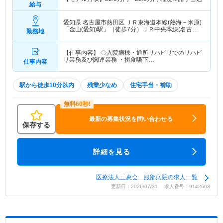
給与
愛知県 名古屋市熱田区
ＪＲ東海道本線(熱海－米原)
「金山(愛知)駅」（徒歩7分）ＪＲ中央本線(名古屋
勤務地
－塩尻)「金山(愛知)駅」（徒歩7分） 他
【仕事内容】 ◇入院病棟・通所リハビリでのリハビ
リ業務及び関連業務 ・摂食嚥下…
仕事内容
駅から徒歩10分以内
残業少なめ
住宅手当・補助
最新の募集状況を問い合わせる
保存する
詳細を見る
医療法人三恵会 服部病院の求人一覧
更新日：2026/07/31 求人番号：9142603