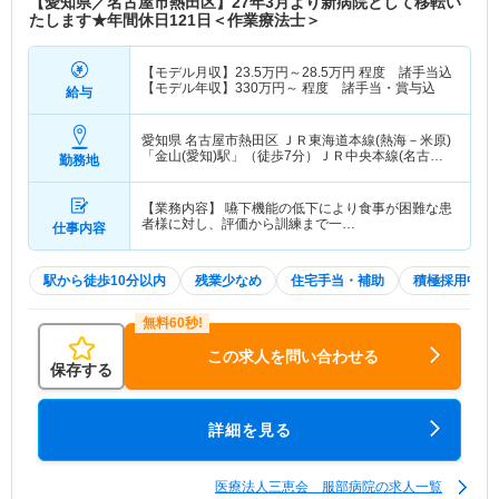
【愛知県／名古屋市熱田区】27年3月より新病院として移転い
日◎ 現病院は金山総合駅から徒歩6分、新病院はJR
たします★年間休日121日＜作業療法士＞
熱田駅から徒歩3分、通勤に便利な場所です。
【モデル月収】
23.5
万円～
28.5
万円
程度 諸手当込
【モデル年収】
330
万円～
程度 諸手当・賞与込
給与
愛知県 名古屋市熱田区
ＪＲ東海道本線(熱海－米原)
「金山(愛知)駅」（徒歩7分）ＪＲ中央本線(名古屋
勤務地
－塩尻)「金山(愛知)駅」（徒歩7分） 他
【業務内容】 嚥下機能の低下により食事が困難な患
者様に対し、評価から訓練まで一…
仕事内容
駅から徒歩10分以内
残業少なめ
住宅手当・補助
積極採用中
この求人を問い合わせる
保存する
詳細を見る
医療法人三恵会 服部病院の求人一覧