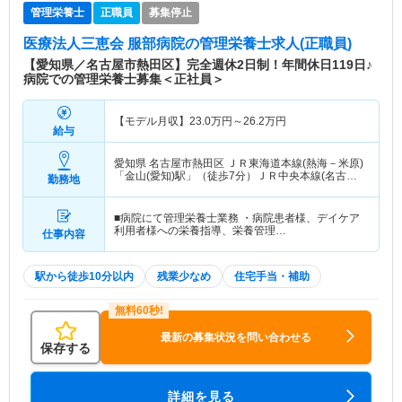
管理栄養士
正職員
募集停止
医療法人三恵会 服部病院
の管理栄養士求人(正職員)
【愛知県／名古屋市熱田区】完全週休2日制！年間休日119日♪
病院での管理栄養士募集＜正社員＞
【モデル月収】
23.0
万円～
26.2
万円
給与
愛知県 名古屋市熱田区
ＪＲ東海道本線(熱海－米原)
「金山(愛知)駅」（徒歩7分）ＪＲ中央本線(名古屋
勤務地
－塩尻)「金山(愛知)駅」（徒歩7分） 他
■病院にて管理栄養士業務 ・病院患者様、デイケア
利用者様への栄養指導、栄養管理…
仕事内容
駅から徒歩10分以内
残業少なめ
住宅手当・補助
最新の募集状況を問い合わせる
保存する
詳細を見る