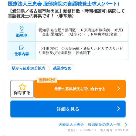
医療法人三恵会 服部病院
の言語聴覚士求人(パート)
【愛知県／名古屋市熱田区】勤務日数・時間相談可♪病院にて
言語聴覚士の募集です！〈非常勤〉
愛知県 名古屋市熱田区
ＪＲ東海道本線(熱海－米原)
「金山(愛知)駅」（徒歩7分）ＪＲ中央本線(名古屋
勤務地
－塩尻)「金山(愛知)駅」（徒歩7分） 他
【仕事内容】 ◇入院病棟・通所リハビリでのリハビ
リ業務及び関連業務 ・摂食嚥下…
仕事内容
駅から徒歩10分以内
残業少なめ
最新の募集状況を問い合わせる
保存する
詳細を見る
医療法人三恵会 服部病院の求人一覧
更新日：2026/07/31 求人番号：9722438