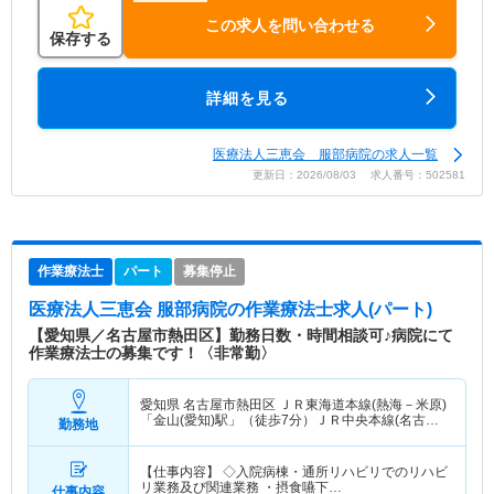
この求人を問い合わせる
保存する
詳細を見る
医療法人三恵会 服部病院の求人一覧
更新日：2026/08/03 求人番号：502581
作業療法士
パート
募集停止
医療法人三恵会 服部病院
の作業療法士求人(パート)
【愛知県／名古屋市熱田区】勤務日数・時間相談可♪病院にて
作業療法士の募集です！〈非常勤〉
愛知県 名古屋市熱田区
ＪＲ東海道本線(熱海－米原)
「金山(愛知)駅」（徒歩7分）ＪＲ中央本線(名古屋
勤務地
－塩尻)「金山(愛知)駅」（徒歩7分） 他
【仕事内容】 ◇入院病棟・通所リハビリでのリハビ
リ業務及び関連業務 ・摂食嚥下…
仕事内容