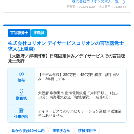
株式会社コリオンの求人一覧
更新日：2023/11/20 求人番号：9128663
言語聴覚士
正職員
株式会社コリオン デイサービスコリオン
の言語聴覚士
求人(正職員)
【大阪府／岸和田市】日曜固定休み／デイサービスでの言語聴
覚士免許
【モデル年収】
350
万円～
450
万円
程度 諸手当込
み 3年目モデル
給与
大阪府 岸和田市
南海電気鉄道「岸和田駅」（徒歩
13分）南海電気鉄道「蛸地蔵駅」（徒歩8分）
勤務地
デイサービスでのリハビリテーション業務 ※送迎業
務はありません
仕事内容
駅から徒歩10分以内
残業少なめ
積極採用中