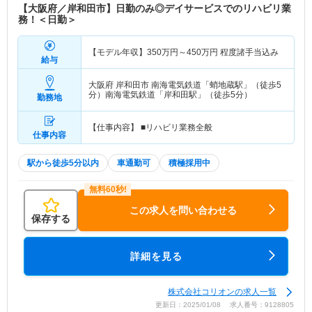
【大阪府／岸和田市】日勤のみ◎デイサービスでのリハビリ業
務！＜日勤＞
【モデル年収】
350
万円～
450
万円
程度諸手当込み
給与
大阪府 岸和田市
南海電気鉄道「蛸地蔵駅」（徒歩5
分）南海電気鉄道「岸和田駅」（徒歩5分）
勤務地
【仕事内容】 ■リハビリ業務全般
仕事内容
駅から徒歩5分以内
車通勤可
積極採用中
この求人を問い合わせる
保存する
詳細を見る
株式会社コリオンの求人一覧
更新日：2025/01/08 求人番号：9128805