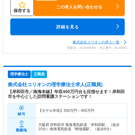
この求人を問い合わせる
保存する
詳細を見る
株式会社コリオンの求人一覧
更新日：2025/06/09 求人番号：9128662
理学療法士
正職員
株式会社コリオン
の理学療法士求人(正職員)
【岸和田市／南海本線】年収400万円台も目指せます！岸和田
市を中心とした訪問看護ステーションです！
【モデル年収】
350
万円～
450
万円
給与
大阪府 岸和田市
南海電気鉄道「岸和田駅」（徒歩
10分）南海電気鉄道「蛸地蔵駅」（徒歩6分）
勤務地