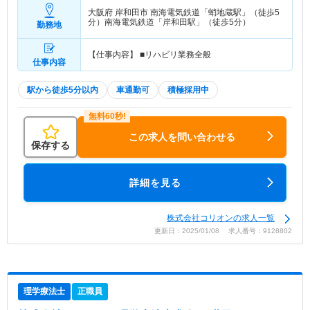
大阪府 岸和田市
南海電気鉄道「蛸地蔵駅」（徒歩5
分）南海電気鉄道「岸和田駅」（徒歩5分）
勤務地
【仕事内容】 ■リハビリ業務全般
仕事内容
駅から徒歩5分以内
車通勤可
積極採用中
この求人を問い合わせる
保存する
詳細を見る
株式会社コリオンの求人一覧
更新日：2025/01/08 求人番号：9128802
理学療法士
正職員