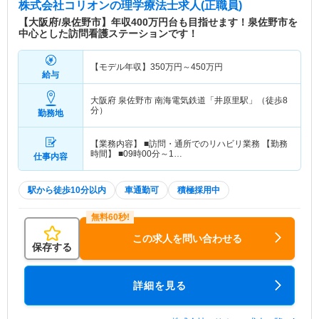
株式会社コリオン
の理学療法士求人(正職員)
【大阪府/泉佐野市】年収400万円台も目指せます！泉佐野市を
中心とした訪問看護ステーションです！
【モデル年収】
350
万円～
450
万円
給与
大阪府 泉佐野市
南海電気鉄道「井原里駅」（徒歩8
分）
勤務地
【業務内容】 ■訪問・通所でのリハビリ業務 【勤務
時間】 ■09時00分～1…
仕事内容
駅から徒歩10分以内
車通勤可
積極採用中
この求人を問い合わせる
保存する
詳細を見る