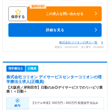
この求人を問い合わせる
保存する
詳細を見る
株式会社コリオンの求人一覧
更新日：2025/01/08 求人番号：9128804
理学療法士
正職員
株式会社コリオン デイサービスセンターコリオン
の理
学療法士求人(正職員)
【大阪府／岸和田市】日勤のみ◎デイサービスでのリハビリ業
務！＜日勤＞
【モデル年収】
350
万円～
450
万円
程度諸手当込み
給与