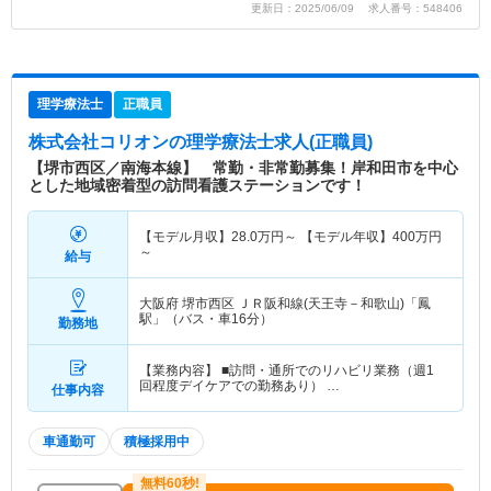
更新日：2025/06/09 求人番号：548406
理学療法士
正職員
株式会社コリオン
の理学療法士求人(正職員)
【堺市西区／南海本線】 常勤・非常勤募集！岸和田市を中心
とした地域密着型の訪問看護ステーションです！
【モデル月収】
28.0
万円～
【モデル年収】
400
万円
～
給与
大阪府 堺市西区
ＪＲ阪和線(天王寺－和歌山)「鳳
駅」（バス・車16分）
勤務地
【業務内容】 ■訪問・通所でのリハビリ業務（週1
回程度デイケアでの勤務あり） …
仕事内容
車通勤可
積極採用中