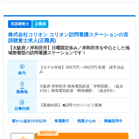
言語聴覚士
正職員
株式会社コリオン コリオン訪問看護ステーション
の言
語聴覚士求人(正職員)
【大阪府／岸和田市】日曜固定休み／岸和田市を中心とした地
域密着型の訪問看護ステーションです！
【モデル年収】
350
万円～
450
万円
程度 諸手当込
み
給与
大阪府 岸和田市
南海電気鉄道「岸和田駅」（徒歩
13分）南海電気鉄道「蛸地蔵駅」（徒歩8分）
勤務地
【業務内容】 ■訪問でのリハビリ業務
仕事内容
駅から徒歩10分以内
車通勤可
残業少なめ
積極採用中