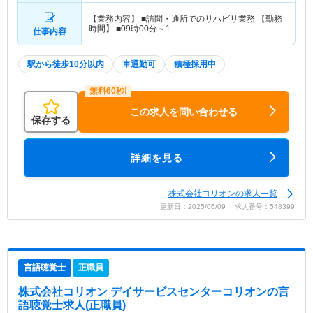
【業務内容】 ■訪問・通所でのリハビリ業務 【勤務
時間】 ■09時00分～1…
仕事内容
駅から徒歩10分以内
車通勤可
積極採用中
この求人を問い合わせる
保存する
詳細を見る
株式会社コリオンの求人一覧
更新日：2025/06/09 求人番号：548399
言語聴覚士
正職員
株式会社コリオン デイサービスセンターコリオン
の言
語聴覚士求人(正職員)