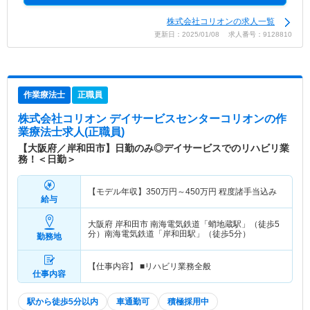
株式会社コリオンの求人一覧
更新日：2025/01/08 求人番号：9128810
作業療法士
正職員
株式会社コリオン デイサービスセンターコリオン
の作
業療法士求人(正職員)
【大阪府／岸和田市】日勤のみ◎デイサービスでのリハビリ業
務！＜日勤＞
【モデル年収】
350
万円～
450
万円
程度諸手当込み
給与
大阪府 岸和田市
南海電気鉄道「蛸地蔵駅」（徒歩5
分）南海電気鉄道「岸和田駅」（徒歩5分）
勤務地
【仕事内容】 ■リハビリ業務全般
仕事内容
駅から徒歩5分以内
車通勤可
積極採用中