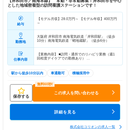
【岸和田市／南海本線】 常勤・非常勤募集！岸和田市を中心
特色
各地に訪問看護ステーションを展開しており、運営
とした地域密着型の訪問看護ステーションです！
されている法人です。ご利用者様にはきめ細やかな
福祉サービスの提供を目指しており、心のままに寄
【モデル月収】
28.0
万円～
【モデル年収】
400
万円
り添う姿勢を大切にしておられます。充実した看護
～
給与
サービスに向け、日々尽力されています。
大阪府 岸和田市
南海電気鉄道「岸和田駅」（徒歩
10分）南海電気鉄道「蛸地蔵駅」（徒歩6分）
勤務地
【業務内容】 ■訪問・通所でのリハビリ業務（週1
回程度デイケアでの勤務あり） …
仕事内容
駅から徒歩10分以内
車通勤可
積極採用中
この求人を問い合わせる
保存する
詳細を見る
株式会社コリオンの求人一覧