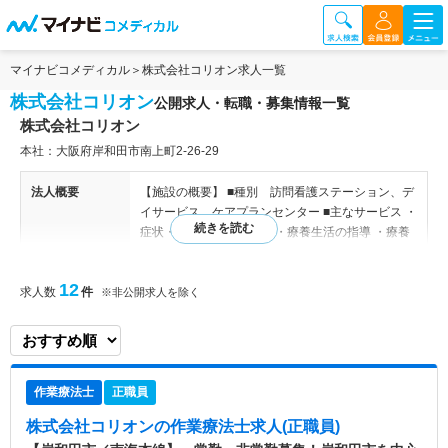
マイナビコメディカル
株式会社コリオン求人一覧
株式会社コリオン
公開求人・転職・募集情報一覧
株式会社コリオン
本社：大阪府岸和田市南上町2-26-29
法人概要
【施設の概要】 ■種別 訪問看護ステーション、デ
イサービス、ケアプランセンター ■主なサービス ・
症状・障害の観察と看護 ・療養生活の指導 ・療養
生活の必要な看護支援 ・医療機器の管理・操作援
助・指導 ・診療の補助業務 ・フットケア・アロマ
12
求人数
件
ケア ・リハビリテーション ・介護予防・ご家族へ
※非公開求人を除く
の介護支援・相談 ■訪問件数：4～5件/日 ※直行
直帰スタイルではないので、都度まわりと相談する
ことが可能です。 ■看護師人数：7名（常勤・非常
勤あわせての人数：2015年3月現在）、平均年齢：
作業療法士
正職員
30代 【関連施設】 デイサービス事業、訪問介護事
業、ケアプラン事業あり(コリオン）
株式会社コリオン
の作業療法士求人(正職員)