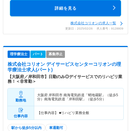
詳細を見る
株式会社コリオンの求人一覧
更新日：2025/02/26 求人番号：9128809
理学療法士
パート
募集停止
株式会社コリオン デイサービスセンターコリオン
の理
学療法士求人(パート)
【大阪府／岸和田市】日勤のみ◎デイサービスでのリハビリ業
務！＜非常勤＞
大阪府 岸和田市
南海電気鉄道「蛸地蔵駅」（徒歩5
分）南海電気鉄道「岸和田駅」（徒歩5分）
勤務地
【仕事内容】 ■リハビリ業務全般
仕事内容
駅から徒歩5分以内
車通勤可