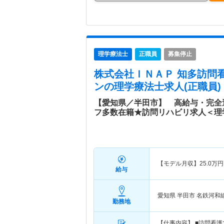
理学療法士
正職員
募集停止
株式会社ＩＮＡＰ 知多訪問
ン
の理学療法士求人(正職員)
【愛知県／半田市】 高給与・完全
フ多数在籍★訪問リハビリ求人＜理
【モデル月収】
25.0
万円
給与
愛知県 半田市
名鉄河和
勤務地
【仕事内容】 ■訪問看護