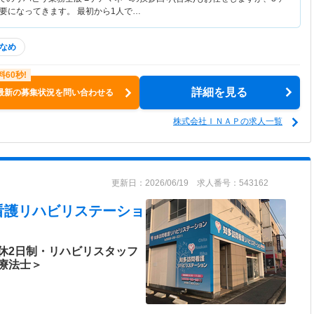
要になってきます。 最初から1人で…
なめ
詳細を見る
最新の募集状況を問い合わせる
株式会社ＩＮＡＰの求人一覧
更新日：2026/06/19 求人番号：543162
看護リハビリステーショ
休2日制・リハビリスタッフ
療法士＞