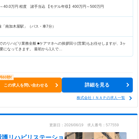
～
40.0
万円
程度 諸手当込 【モデル年収】
400
万円～
500
万円
線「南加木屋駅」（バス・車7分）
でのリハビリ業務全般 ■ケアマネへの挨拶回り(営業)もお任せしますが、3ヶ
要になってきます。 最初から1人で…
詳細を見る
この求人を問い合わせる
株式会社ＩＮＡＰの求人一覧
更新日：2026/06/19 求人番号：577559
看護リハビリステーショ