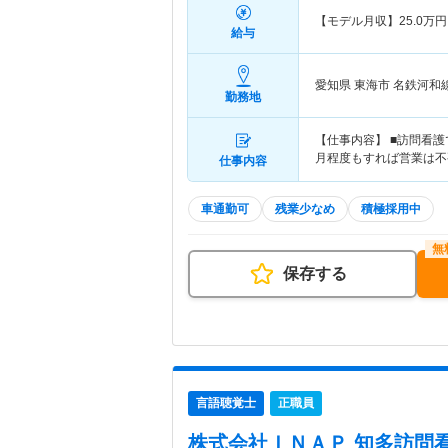
【モデル月収】
25.0
万円
給与
愛知県 東海市
名鉄河和
勤務地
【仕事内容】 ■訪問看護
月程度もすれば営業は不
仕事内容
車通勤可
残業少なめ
積極採用中
保存する
言語聴覚士
正職員
株式会社ＩＮＡＰ 知多訪問