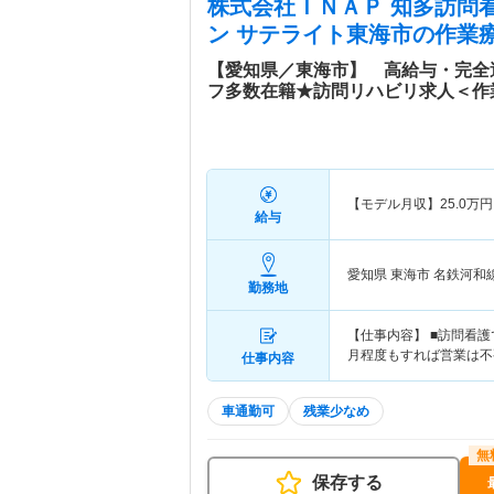
株式会社ＩＮＡＰ 知多訪問
ン サテライト東海市
の作業療
【愛知県／東海市】 高給与・完全
フ多数在籍★訪問リハビリ求人＜作
【モデル月収】
25.0
万円
給与
愛知県 東海市
名鉄河和
勤務地
【仕事内容】 ■訪問看護
月程度もすれば営業は不
仕事内容
車通勤可
残業少なめ
保存する