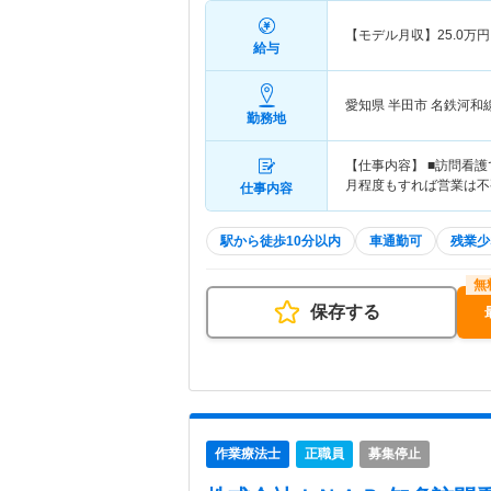
【モデル月収】
25.0
万円
給与
愛知県 半田市
名鉄河和
勤務地
【仕事内容】 ■訪問看護
月程度もすれば営業は不
仕事内容
駅から徒歩10分以内
車通勤可
残業少
保存する
作業療法士
正職員
募集停止