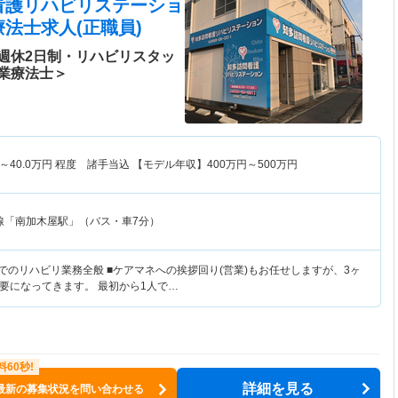
看護リハビリステーショ
法士求人(正職員)
週休2日制・リハビリスタッ
業療法士＞
～
40.0
万円
程度 諸手当込 【モデル年収】
400
万円～
500
万円
線「南加木屋駅」（バス・車7分）
でのリハビリ業務全般 ■ケアマネへの挨拶回り(営業)もお任せしますが、3ヶ
要になってきます。 最初から1人で…
詳細を見る
最新の募集状況を問い合わせる