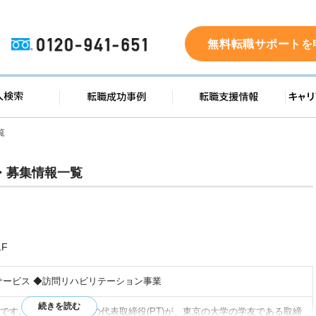
0120-941-651
無料転職サポートを
ド
求人検索
転職成功事例
転職支
覧
・募集情報一覧
F
サービス ◆訪問リハビリテーション事業
です。半田市のご出身の代表取締役(PT)が、東京の大学の学友である取締