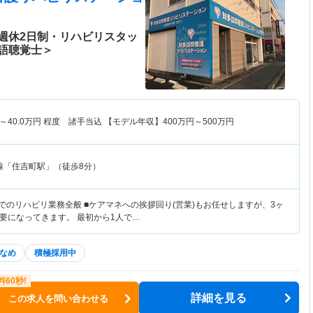
週休2日制・リハビリスタッ
語聴覚士＞
～
40.0
万円
程度 諸手当込 【モデル年収】
400
万円～
500
万円
線「住吉町駅」（徒歩8分）
でのリハビリ業務全般 ■ケアマネへの挨拶回り(営業)もお任せしますが、3ヶ
要になってきます。 最初から1人で…
なめ
積極採用中
詳細を見る
この求人を問い合わせる