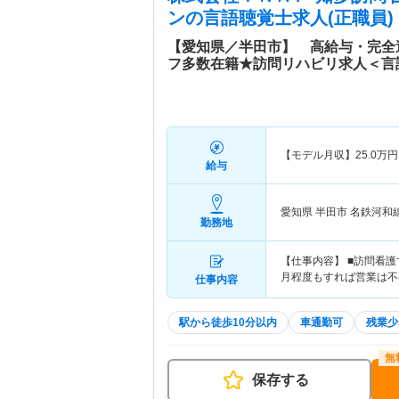
ン
の言語聴覚士求人(正職員)
【愛知県／半田市】 高給与・完全
フ多数在籍★訪問リハビリ求人＜言
【モデル月収】
25.0
万円
給与
愛知県 半田市
名鉄河和
勤務地
【仕事内容】 ■訪問看護
月程度もすれば営業は不
仕事内容
駅から徒歩10分以内
車通勤可
残業少
保存する