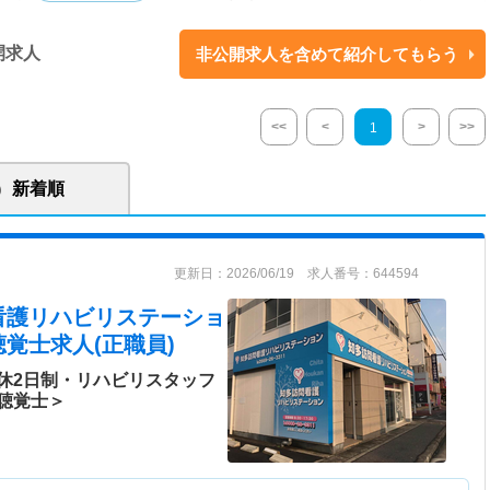
に囚われず本当に患者さまにとっていいものを提供したいという思いで一緒に
ンです。 半田市は土地柄、在宅で終末期を過ごされる方がとても多いエリ
開求人
非公開求人を含めて紹介してもらう
るものの訪問リハビリはまだまだ足りていなかったことと、代表が地元に
半田市という場所を選ばれました。 利用者の数も順調に増え、東海市にも
した。
<<
<
>
>>
1
新着順
更新日：2026/06/19 求人番号：644594
看護リハビリステーショ
覚士求人(正職員)
休2日制・リハビリスタッフ
聴覚士＞