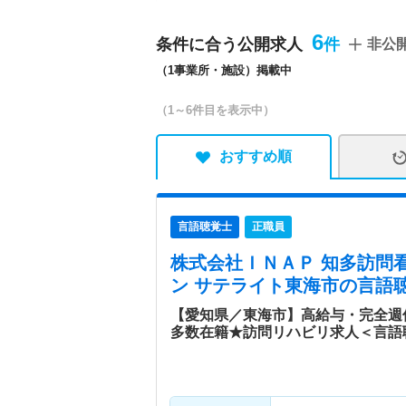
役(PT)と病院のルール
立ち上げられたステーショ
6
条件に合う公開求人
非公
アで訪問看護は発達してい
（1事業所・施設）掲載中
貢献したいという思いから
サテライトをオープンしま
（1～6件目を表示中）
おすすめ順
言語聴覚士
正職員
株式会社ＩＮＡＰ 知多訪問
ン サテライト東海市
の言語聴
【愛知県／東海市】高給与・完全週
多数在籍★訪問リハビリ求人＜言語