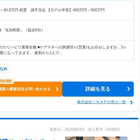
～
40.0
万円
程度 諸手当込 【モデル年収】
400
万円～
500
万円
線「住吉町駅」（徒歩8分）
でのリハビリ業務全般 ■ケアマネへの挨拶回り(営業)もお任せしますが、3ヶ
要になってきます。 最初から1人で…
なめ
詳細を見る
最新の募集状況を問い合わせる
株式会社ＩＮＡＰの求人一覧
更新日：2026/06/19 求人番号：644603