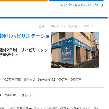
株式会社ＩＮＡＰの求人一覧
更新日：2026/06/19 求人番号：543181
看護リハビリステーショ
週休2日制・リハビリスタッ
学療法士＞
～
40.0
万円
程度 諸手当込 【モデル年収】
400
万円～
500
万円
線「住吉町駅」（徒歩8分）
でのリハビリ業務全般 ■ケアマネへの挨拶回り(営業)もお任せしますが、3ヶ