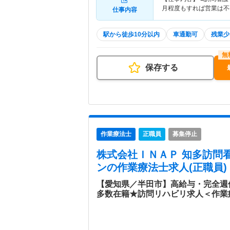
月程度もすれば営業は不
仕事内容
駅から徒歩10分以内
車通勤可
残業少
保存する
作業療法士
正職員
募集停止
株式会社ＩＮＡＰ 知多訪問
ン
の作業療法士求人(正職員)
【愛知県／半田市】高給与・完全週
多数在籍★訪問リハビリ求人＜作業