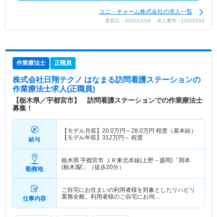
ユニ・チャーム株式会社の求人一覧
更新日：2025/11/19 求人番号：10205153
作業療法士
正職員
株式会社日翔テクノ はなまる訪問看護ステーション
の
作業療法士求人(正職員)
【栃木県／宇都宮市】 訪問看護ステーションでの作業療法士
募集！
【モデル月収】
20.0
万円～
28.0
万円
程度（基本給）
【モデル年収】
312
万円～
程度
給与
栃木県 宇都宮市
ＪＲ東北本線(上野－盛岡)「岡本
(栃木)駅」（徒歩20分）
勤務地
ご自宅にお住まいの利用者様を対象としたリハビリ
業務全般。利用者様のご自宅にお伺…
仕事内容