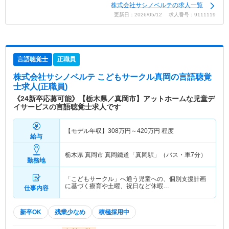
株式会社サシノベルテの求人一覧
更新日：2026/05/12 求人番号：9111119
言語聴覚士
正職員
株式会社サシノベルテ こどもサークル真岡
の言語聴覚
士求人(正職員)
《24新卒応募可能》【栃木県／真岡市】アットホームな児童デ
イサービスの言語聴覚士求人です
【モデル年収】
308
万円～
420
万円
程度
給与
栃木県 真岡市
真岡鐵道「真岡駅」（バス・車7分）
勤務地
「こどもサークル」へ通う児童への、個別支援計画
に基づく療育や土曜、祝日など休暇…
仕事内容
新卒OK
残業少なめ
積極採用中