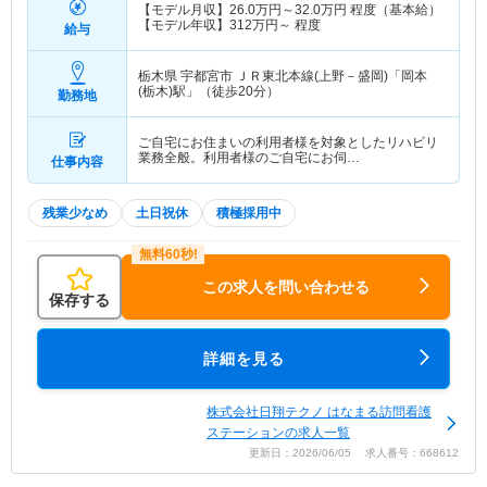
【モデル月収】
26.0
万円～
32.0
万円
程度（基本給）
【モデル年収】
312
万円～
程度
給与
栃木県 宇都宮市
ＪＲ東北本線(上野－盛岡)「岡本
(栃木)駅」（徒歩20分）
勤務地
ご自宅にお住まいの利用者様を対象としたリハビリ
業務全般。利用者様のご自宅にお伺…
仕事内容
残業少なめ
土日祝休
積極採用中
この求人を問い合わせる
保存する
詳細を見る
株式会社日翔テクノ はなまる訪問看護
ステーションの求人一覧
更新日：2026/06/05 求人番号：668612