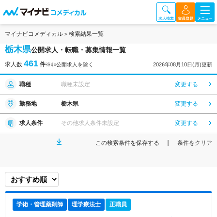
マイナビコメディカル
検索結果一覧
栃木県
公開求人・転職・募集情報一覧
461
求人数
件
※非公開求人を除く
2026年08月10日(月)更新
職種
職種未設定
変更する
勤務地
栃木県
変更する
求人条件
その他求人条件未設定
変更する
この検索条件を保存する
条件をクリア
学術・管理薬剤師
理学療法士
正職員