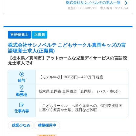
株式会社サシノベルテの求人一覧
更新日：2026/05/12 求人番号：9111094
言語聴覚士
正職員
株式会社サシノベルテ こどもサークル真岡キッズ
の言
語聴覚士求人(正職員)
【栃木県／真岡市】アットホームな児童デイサービスの言語聴
覚士求人です
【モデル年収】
308
万円～
420
万円
程度
給与
栃木県 真岡市
真岡鐵道「真岡駅」（バス・車6分）
勤務地
「こどもサークル」へ通う児童への、個別支援計画
に基づく療育や土曜、祝日など休暇…
仕事内容
残業少なめ
積極採用中