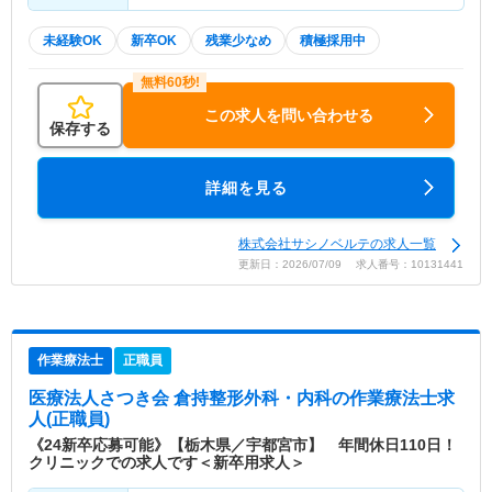
未経験OK
新卒OK
残業少なめ
積極採用中
この求人を問い合わせる
保存する
詳細を見る
株式会社サシノベルテの求人一覧
更新日：2026/07/09 求人番号：10131441
作業療法士
正職員
医療法人さつき会 倉持整形外科・内科
の作業療法士求
人(正職員)
《24新卒応募可能》【栃木県／宇都宮市】 年間休日110日！
クリニックでの求人です＜新卒用求人＞