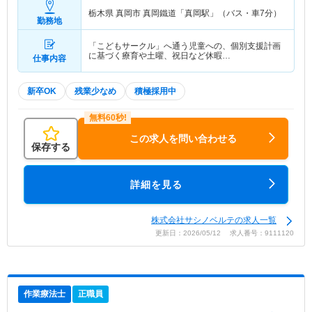
栃木県 真岡市
真岡鐵道「真岡駅」（バス・車7分）
勤務地
「こどもサークル」へ通う児童への、個別支援計画
に基づく療育や土曜、祝日など休暇…
仕事内容
新卒OK
残業少なめ
積極採用中
この求人を問い合わせる
保存する
詳細を見る
株式会社サシノベルテの求人一覧
更新日：2026/05/12 求人番号：9111120
作業療法士
正職員