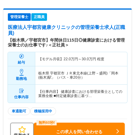
管理栄養士
正職員
医療法人宇都宮健康クリニック
の管理栄養士求人(正職
員)
【栃木県／宇都宮市】年間休日115日◎健康診査における管理
栄養士のお仕事です♪＜正社員＞
【モデル月収】
22.0
万円～
30.0
万円
程度
給与
栃木県 宇都宮市
ＪＲ東北本線(上野－盛岡)「岡本
(栃木)駅」（バス・車20分）
勤務地
【仕事内容】 健康診査における管理栄養士としての
業務全般 ■特定健康診査に基づ…
仕事内容
車通勤可
積極採用中
この求人を問い合わせる