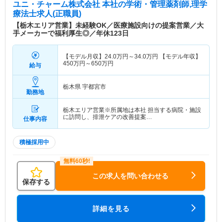
ユニ・チャーム株式会社 本社
の学術・管理薬剤師,理学
療法士求人(正職員)
【栃木エリア営業】未経験OK／医療施設向けの提案営業／大
手メーカーで福利厚生◎／年休123日
【モデル月収】
24.0
万円～
34.0
万円
【モデル年収】
450
万円～
650
万円
給与
栃木県 宇都宮市
勤務地
栃木エリア営業※所属地は本社 担当する病院・施設
に訪問し、排泄ケアの改善提案…
仕事内容
積極採用中
この求人を問い合わせる
保存する
詳細を見る