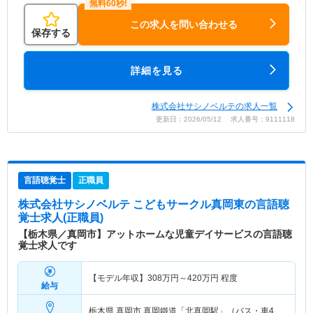
この求人を問い合わせる
保存する
詳細を見る
株式会社サシノベルテの求人一覧
更新日：2026/05/12 求人番号：9111118
言語聴覚士
正職員
株式会社サシノベルテ こどもサークル真岡東
の言語聴
覚士求人(正職員)
【栃木県／真岡市】アットホームな児童デイサービスの言語聴
覚士求人です
【モデル年収】
308
万円～
420
万円
程度
給与
栃木県 真岡市
真岡鐵道「北真岡駅」（バス・車4