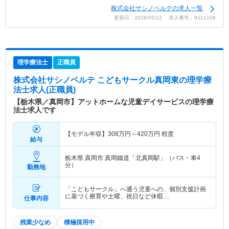
株式会社サシノベルテの求人一覧
更新日：2026/05/12 求人番号：9111108
理学療法士
正職員
株式会社サシノベルテ こどもサークル真岡東
の理学療
法士求人(正職員)
【栃木県／真岡市】アットホームな児童デイサービスの理学療
法士求人です
【モデル年収】
308
万円～
420
万円
程度
給与
栃木県 真岡市
真岡鐵道「北真岡駅」（バス・車4
分）
勤務地
「こどもサークル」へ通う児童への、個別支援計画
に基づく療育や土曜、祝日など休暇…
仕事内容
残業少なめ
積極採用中