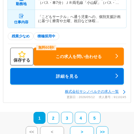
（バス・車7分）ＪＲ両毛線「小山駅」（バス・車7
勤務地
分） 他
「こどもサークル」へ通う児童への、個別支援計画
に基づく療育や土曜、祝日など休暇…
仕事内容
残業少なめ
積極採用中
この求人を問い合わせる
保存する
詳細を見る
株式会社サシノベルテの求人一覧
更新日：2026/05/12 求人番号：9110245
1
2
3
4
5
<<
<
>
>>