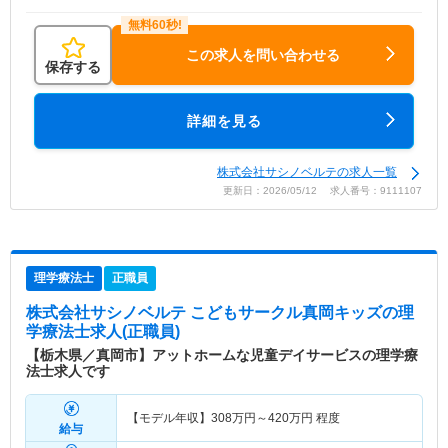
この求人を問い合わせる
保存する
詳細を見る
株式会社サシノベルテの求人一覧
更新日：2026/05/12 求人番号：9111107
理学療法士
正職員
株式会社サシノベルテ こどもサークル真岡キッズ
の理
学療法士求人(正職員)
【栃木県／真岡市】アットホームな児童デイサービスの理学療
法士求人です
【モデル年収】
308
万円～
420
万円
程度
給与