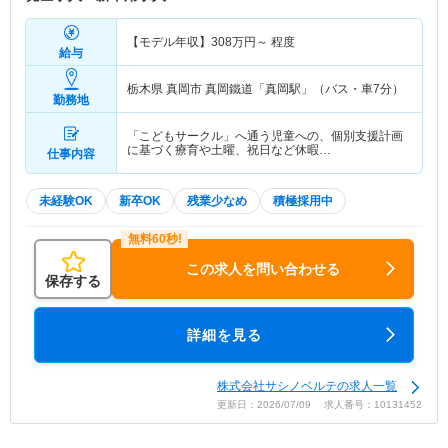
【モデル年収】
308
万円～
程度
給与
栃木県 真岡市
真岡鐵道「真岡駅」（バス・車7分）
勤務地
「こどもサークル」へ通う児童への、個別支援計画
に基づく療育や土曜、祝日など休暇…
仕事内容
未経験OK
新卒OK
残業少なめ
積極採用中
この求人を問い合わせる
保存する
詳細を見る
株式会社サシノベルテの求人一覧
更新日：2026/07/09 求人番号：10131452