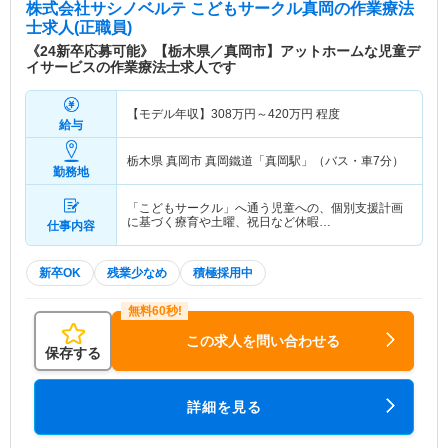
株式会社サシノベルテ こどもサークル真岡
の作業療法
士求人(正職員)
《24新卒応募可能》【栃木県／真岡市】アットホームな児童デ
イサービスの作業療法士求人です
【モデル年収】
308
万円～
420
万円
程度
給与
栃木県 真岡市
真岡鐵道「真岡駅」（バス・車7分）
勤務地
「こどもサークル」へ通う児童への、個別支援計画
に基づく療育や土曜、祝日など休暇…
仕事内容
新卒OK
残業少なめ
積極採用中
この求人を問い合わせる
保存する
詳細を見る