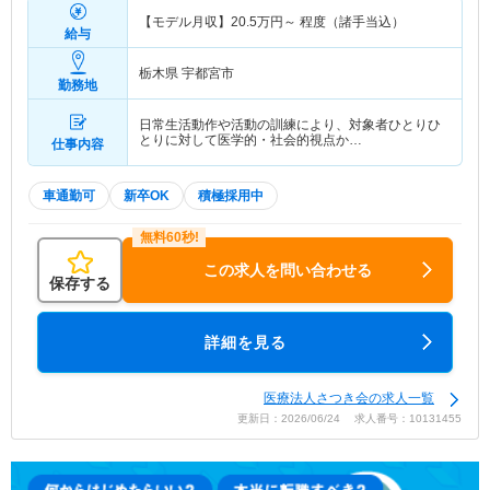
【モデル月収】
20.5
万円～
程度（諸手当込）
給与
栃木県 宇都宮市
勤務地
日常生活動作や活動の訓練により、対象者ひとりひ
とりに対して医学的・社会的視点か…
仕事内容
車通勤可
新卒OK
積極採用中
この求人を問い合わせる
保存する
詳細を見る
医療法人さつき会の求人一覧
更新日：2026/06/24 求人番号：10131455