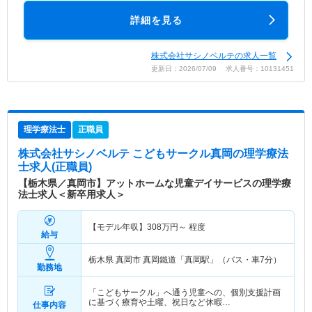
詳細を見る
株式会社サシノベルテの求人一覧
更新日：2026/07/09 求人番号：10131451
理学療法士
正職員
株式会社サシノベルテ こどもサークル真岡
の理学療法
士求人(正職員)
【栃木県／真岡市】アットホームな児童デイサービスの理学療
法士求人＜新卒用求人＞
【モデル年収】
308
万円～
程度
給与
栃木県 真岡市
真岡鐵道「真岡駅」（バス・車7分）
勤務地
「こどもサークル」へ通う児童への、個別支援計画
に基づく療育や土曜、祝日など休暇…
仕事内容