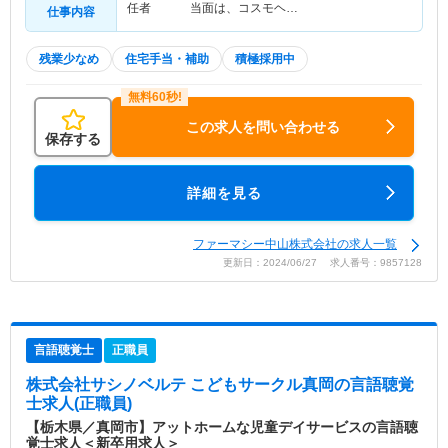
任者 当面は、コスモヘ…
仕事内容
残業少なめ
住宅手当・補助
積極採用中
この求人を問い合わせる
保存する
詳細を見る
ファーマシー中山株式会社の求人一覧
更新日：2024/06/27 求人番号：9857128
言語聴覚士
正職員
株式会社サシノベルテ こどもサークル真岡
の言語聴覚
士求人(正職員)
【栃木県／真岡市】アットホームな児童デイサービスの言語聴
覚士求人＜新卒用求人＞