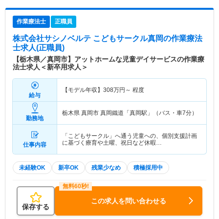
作業療法士
正職員
株式会社サシノベルテ こどもサークル真岡
の作業療法
士求人(正職員)
【栃木県／真岡市】アットホームな児童デイサービスの作業療
法士求人＜新卒用求人＞
【モデル年収】
308
万円～
程度
給与
栃木県 真岡市
真岡鐵道「真岡駅」（バス・車7分）
勤務地
「こどもサークル」へ通う児童への、個別支援計画
に基づく療育や土曜、祝日など休暇…
仕事内容
未経験OK
新卒OK
残業少なめ
積極採用中
この求人を問い合わせる
保存する