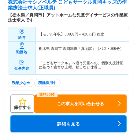
株式会社サシノベルテ こどもサークル真岡キッズ
の作
業療法士求人(正職員)
【栃木県／真岡市】アットホームな児童デイサービスの作業療
法士求人です
【モデル年収】
308
万円～
420
万円
程度
給与
栃木県 真岡市
真岡鐵道「真岡駅」（バス・車6分）
勤務地
「こどもサークル」へ通う児童への、個別支援計画
に基づく療育や土曜、祝日など休暇…
仕事内容
残業少なめ
積極採用中
この求人を問い合わせる
保存する
詳細を見る