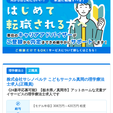
理学療法士
正職員
株式会社サシノベルテ こどもサークル真岡
の理学療法
士求人(正職員)
《24新卒応募可能》【栃木県／真岡市】アットホームな児童デ
イサービスの理学療法士求人です
【モデル年収】
308
万円～
420
万円
程度
給与