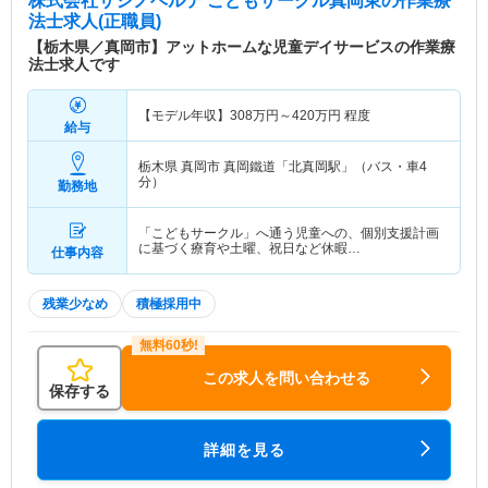
株式会社サシノベルテ こどもサークル真岡東
の作業療
法士求人(正職員)
【栃木県／真岡市】アットホームな児童デイサービスの作業療
法士求人です
【モデル年収】
308
万円～
420
万円
程度
給与
栃木県 真岡市
真岡鐵道「北真岡駅」（バス・車4
分）
勤務地
「こどもサークル」へ通う児童への、個別支援計画
に基づく療育や土曜、祝日など休暇…
仕事内容
残業少なめ
積極採用中
この求人を問い合わせる
保存する
詳細を見る