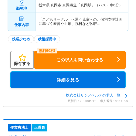
栃木県 真岡市
真岡鐵道「真岡駅」（バス・車6分）
勤務地
「こどもサークル」へ通う児童への、個別支援計画
に基づく療育や土曜、祝日など休暇…
仕事内容
残業少なめ
積極採用中
この求人を問い合わせる
保存する
詳細を見る
株式会社サシノベルテの求人一覧
更新日：2026/05/12 求人番号：9111095
作業療法士
正職員