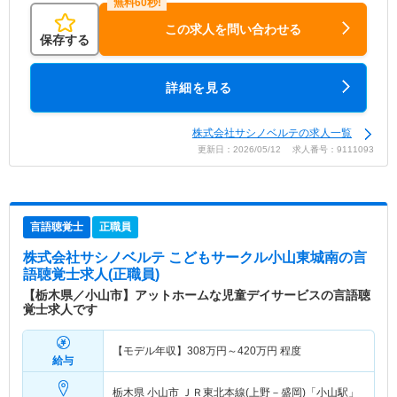
この求人を問い合わせる
保存する
詳細を見る
株式会社サシノベルテの求人一覧
更新日：2026/05/12 求人番号：9111093
言語聴覚士
正職員
株式会社サシノベルテ こどもサークル小山東城南
の言
語聴覚士求人(正職員)
【栃木県／小山市】アットホームな児童デイサービスの言語聴
覚士求人です
【モデル年収】
308
万円～
420
万円
程度
給与
栃木県 小山市
ＪＲ東北本線(上野－盛岡)「小山駅」