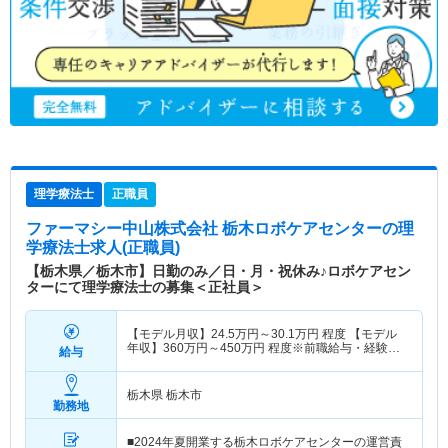
理学療法士
正職員
ファーマシー中山株式会社 栃木ロボケアセンター
の理
学療法士求人(正職員)
【栃木県／栃木市】日勤のみ／日・月・祝休み♪ロボケアセン
ターにて理学療法士の募集＜正社員＞
【モデル月収】
24.5
万円～
30.1
万円
程度 【モデル
年収】
360
万円～
450
万円
程度※前職給与・経験考
給与
慮の上決定
栃木県 栃木市
勤務地
■2024年夏開業する栃木ロボケアセンターの運営責