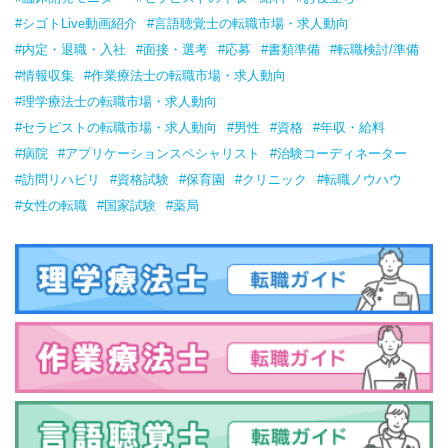
#シゴトLive動画紹介
#言語聴覚士の転職市場・求人動向
#内定・退職・入社
#面接・選考
#応募
#書類準備
#転職検討/準備
#情報収集
#作業療法士の転職市場・求人動向
#理学療法士の転職市場・求人動向
#セラピストの転職市場・求人動向
#男性
#資格
#年収・給料
#病院
#アプリケーションスペシャリスト
#治験コーディネーター
#訪問リハビリ
#資格試験
#保育園
#クリニック
#転職ノウハウ
#女性の転職
#国家試験
#薬局