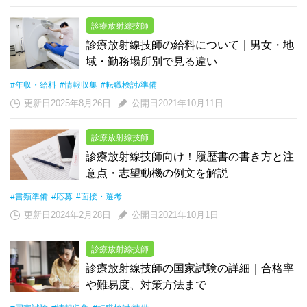
診療放射線技師
診療放射線技師の給料について｜男女・地
域・勤務場所別で見る違い
#年収・給料
#情報収集
#転職検討/準備
更新日2025年8月26日
公開日2021年10月11日
診療放射線技師
診療放射線技師向け！履歴書の書き方と注
意点・志望動機の例文を解説
#書類準備
#応募
#面接・選考
更新日2024年2月28日
公開日2021年10月1日
診療放射線技師
診療放射線技師の国家試験の詳細｜合格率
や難易度、対策方法まで