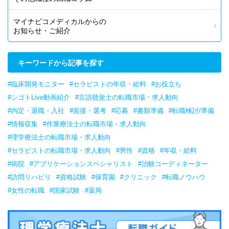
マイナビコメディカルからの
お知らせ・ご紹介
キーワードから記事を探す
#臨床開発モニター
#セラピストの年収・給料
#お役立ち
#シゴトLive動画紹介
#言語聴覚士の転職市場・求人動向
#内定・退職・入社
#面接・選考
#応募
#書類準備
#転職検討/準備
#情報収集
#作業療法士の転職市場・求人動向
#理学療法士の転職市場・求人動向
#セラピストの転職市場・求人動向
#男性
#資格
#年収・給料
#病院
#アプリケーションスペシャリスト
#治験コーディネーター
#訪問リハビリ
#資格試験
#保育園
#クリニック
#転職ノウハウ
#女性の転職
#国家試験
#薬局