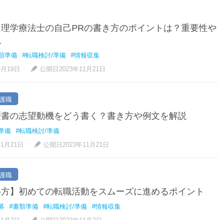
理学療法士の自己PRの書き方のポイントは？重要性や
説
類準備
#転職検討/準備
#情報収集
9月19日
公開日2023年11月21日
護職
歴書の志望動機をどう書く？書き方や例文を解説
準備
#転職検討/準備
11月21日
公開日2023年11月21日
護職
め方】初めての転職活動をスムーズに進めるポイント
募
#書類準備
#転職検討/準備
#情報収集