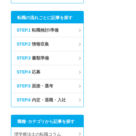
転職の流れごとに記事を探す
STEP.1
転職検討/準備
STEP.2
情報収集
STEP.3
書類準備
STEP.4
応募
STEP.5
面接・選考
STEP.6
内定・退職・入社
職種･カテゴリから記事を探す
理学療法士の転職コラム