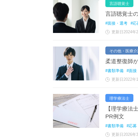
言語聴覚士
言語聴覚士
#面接・選考
#応
更新日2024年
その他・医療介
柔道整復師
#書類準備
#面接
更新日2022年
理学療法士
【理学療法士
PR例文
#書類準備
#応募
更新日2026年