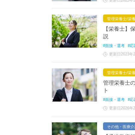
更新日2023年
管理栄養士/栄
【栄養士】
説
#面接・選考
#応
更新日2023年
管理栄養士/栄
管理栄養士
ト
#面接・選考
#応
更新日2026年
その他・医療介