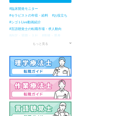
#臨床開発モニター
#セラピストの年収・給料
#お役立ち
#シゴトLive動画紹介
#言語聴覚士の転職市場・求人動向
#内定・退職・入社
#面接・選考
#応募
#書類準備
#転職検討/準備
もっと見る
#情報収集
#作業療法士の転職市場・求人動向
#理学療法士の転職市場・求人動向
#セラピストの転職市場・求人動向
#男性
#資格
#年収・給料
#病院
#アプリケーションスペシャリスト
#治験コーディネーター
#訪問リハビリ
#資格試験
#保育園
#クリニック
#転職ノウハウ
#女性の転職
#国家試験
#薬局