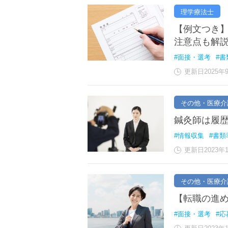
理学療法士
【例文つき】
注意点も解
#面接・選考
#書
更新日2025年
その他・医療介
鍼灸師は履
#情報収集
#書類
更新日2023年
その他・医療介
【転職の進
#面接・選考
#応