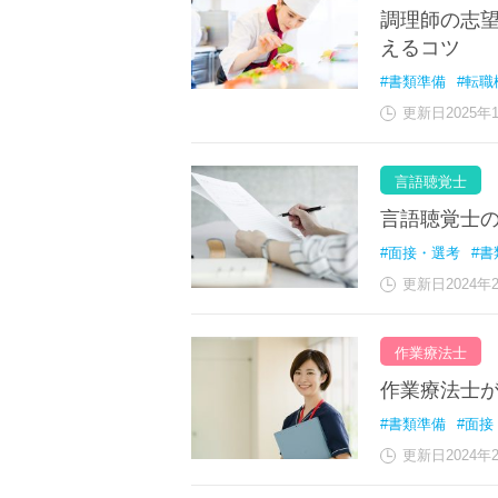
調理師の志望
えるコツ
#書類準備
#転職
更新日2025年
言語聴覚士
言語聴覚士の
#面接・選考
#書
更新日2024年
作業療法士
作業療法士が
#書類準備
#面接
更新日2024年