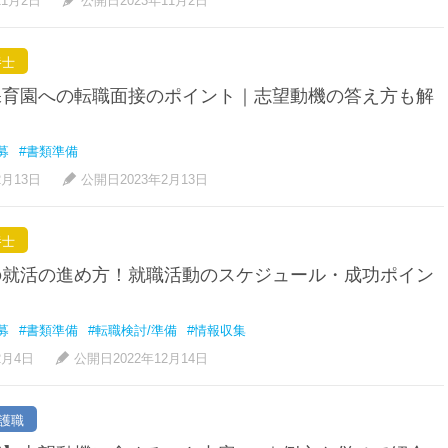
11月2日
公開日2023年11月2日
養士
保育園への転職面接のポイント｜志望動機の答え方も解
募
#書類準備
2月13日
公開日2023年2月13日
養士
の就活の進め方！就職活動のスケジュール・成功ポイン
募
#書類準備
#転職検討/準備
#情報収集
2月4日
公開日2022年12月14日
護職