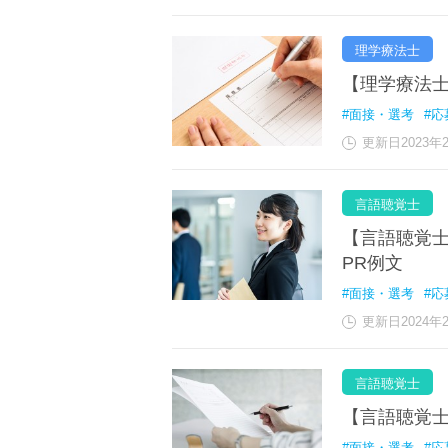
理学療法士
【理学療法士
#面接・選考
#応
更新日2023年
言語聴覚士
【言語聴覚士
PR例文
#面接・選考
#応
更新日2024年
言語聴覚士
【言語聴覚士
#面接・選考
#応