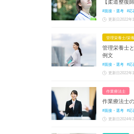
【柔道整復
#面接・選考
#応
更新日2022年
管理栄養士/栄
管理栄養士
例文
#面接・選考
#応
更新日2022年
作業療法士
作業療法士
#面接・選考
#応
更新日2024年