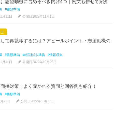
師】志望動機に含めるべき内容4つ｜例文も併せて紹介
募
#書類準備
11月11日
公開日2022年11月1日
養士
として再就職するには？アピールポイント・志望動機の
募
#書類準備
#転職検討/準備
#情報収集
11月11日
公開日2022年10月26日
の面接対策｜よく聞かれる質問と回答例も紹介！
募
#書類準備
2月22日
公開日2022年10月18日