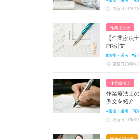
更新日2024年
作業療法士
【作業療法士
PR例文
#面接・選考
#応
更新日2024年
作業療法士
作業療法士の
例文を紹介
#面接・選考
#応
更新日2025年
臨床検査技師