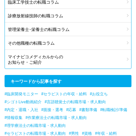
臨床工学技士の転職コラム
診療放射線技師の転職コラム
管理栄養士･栄養士の転職コラム
その他職種の転職コラム
マイナビコメディカルからの
お知らせ・ご紹介
キーワードから記事を探す
#臨床開発モニター
#セラピストの年収・給料
#お役立ち
#シゴトLive動画紹介
#言語聴覚士の転職市場・求人動向
#内定・退職・入社
#面接・選考
#応募
#書類準備
#転職検討/準備
#情報収集
#作業療法士の転職市場・求人動向
#理学療法士の転職市場・求人動向
#セラピストの転職市場・求人動向
#男性
#資格
#年収・給料