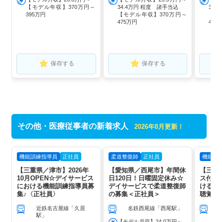
【モデル年収】370万円～
34.4万円 程度 諸手当込
34.
395万円
【モデル年収】370万円～
【モ
475万円
475
保存する
保存する
その他・医療従事者の新着求人
2026年8月更新！
機能訓練指導員
正社員
柔道整復師
正社員
機能訓
【三重県／津市】2026年
【愛知県／西尾市】年間休
【三重
10月OPEN☆デイサービス
日120日！日曜固定休み☆
ス付き
における機能訓練指導員募
デイサービスで柔道整復師
ける機
集♪〈正社員〉
の募集＜正社員＞
聴覚士
近鉄名古屋線「久居
名鉄西尾線「西尾駅」
駅」
【モデル月収】24.0万円～