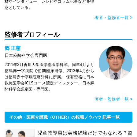
材やインタビュー、レシピやコラム記事などを得
意としている。
著者・監修者一覧
>
監修者プロフィール
郷 正憲
日本麻酔科学会専門医
2011年3月香川大学医学部医学科卒。同年4月より
徳島赤十字病院で初期臨床研修、2013年4月から
は徳島赤十字病院麻酔科に所属。 保有資格に日本
救急医学会ICLSコース認定ディレクター、日本麻
酔科学会認定医・専門医。
著者・監修者一覧
>
その他・医療介護職（OTHER）の転職ノウハウ 記事一覧
児童指導員は実務経験だけでもなれる？資