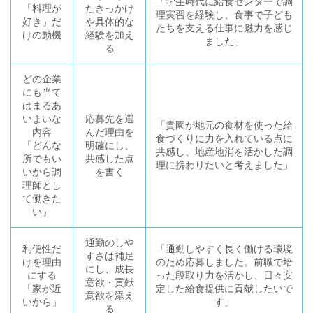
「学生時代に給食センターで調
「料理が
たきっかけ
理実習を経験し、食事で子ども
好き」だ
や具体的な
たちを支える仕事に魅力を感じ
けの動機
経験を加え
ました」
る
どの企業
にも当て
はまるあ
いまいな
応募先を選
「貴園が地元の食材を使った給
内容
んだ理由を
食づくりに力を入れている点に
「どんな
明確にし、
共感し、地産地消を活かした調
所でもい
共感した点
理に携わりたいと考えました」
いから調
を書く
理師とし
て働きた
い」
通勤のしや
利便性だ
「通勤しやすく長く働ける環境
すさは補足
けを理由
のため応募しました。前職で培
にし、成長
にする
った段取り力を活かし、日々安
意欲・貢献
「家が近
定した給食提供に貢献したいで
意欲を添え
いから」
す」
る