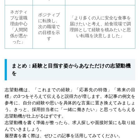
ネガティ
ポジティブ
ブな退職
「より多くの人に安全な食事を
に転換し、
理由中心
届けたいと考え、給食現場で調
次の職場で
「人間関
理師として経験を積みたいと思
の目標を示
係が悪か
い転職を決意しました」
す
った」
まとめ：経験と目指す姿からあなただけの志望動機
を
志望動機は、「これまでの経験」「応募先の特徴」「将来の目
標」の3つをそろえて伝えると説得力が増します。本記事の例文を
参考に、自分の経験や思いを具体的な言葉に置き換えてみましょ
う。きっと、採用担当者に「一緒に働きたい」と思ってもらえる
志望動機が仕上がるはずです。
志望動機を書く準備が整ったら、求人探しや面接対策にも取り組
んでいきましょう。
履歴書を書く際は、ぜひこの記事を活用してみてください。