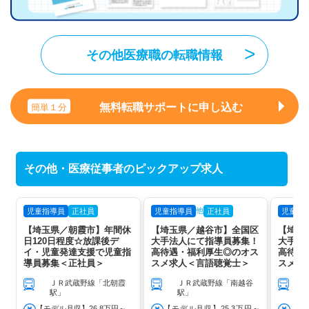
その他医療職の転職情報
無料転職サポートに申し込む
簡単１分
その他・医療従事者のピックアップ求人
他
児童指導員
正社員
児童指導員
正社員
児童指
【埼玉県／朝霞市】年間休
【埼玉県／越谷市】全国区
【埼玉
日120日程度☆放課後デ
大手法人にて指導員募集！
大手法
イ・児童発達支援で児童指
高待遇・福利厚生◎のオス
高待遇
導員募集＜正社員＞
スメ求人＜言語聴覚士＞
スメ求
ＪＲ武蔵野線「北朝霞
ＪＲ武蔵野線「南越谷
駅」
駅」
【モデル月収】26.8万円～
【モデル月収】25.3万円～
【モ