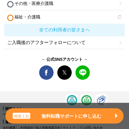
その他・医療介護職
福祉・介護職
全ての利用者の皆さまへ
ご入職後のアフターフォローについて
公式SNSアカウント
関連サイト
マイナビDOCTOR
│
マイナビ看護師
│
マイナビ薬剤師
│
マイナビ保育士
無料転職サポートに申し込む
簡単１分
運営会社
会社概要
│
ご利用規約
│
個人情報保護方針
│
サイトマップ
│
お問い合わせ