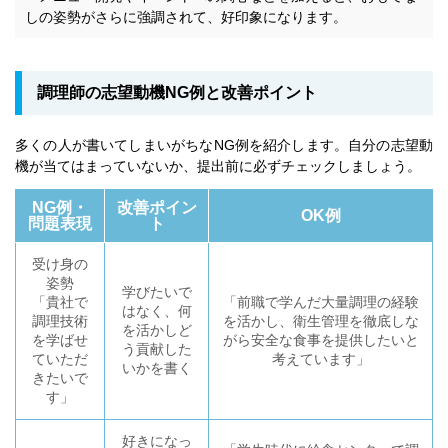
しの姿勢がさらに強調されて、好印象になります。
調理師の志望動機NG例と改善ポイント
多くの人が書いてしまいがちなNG例を紹介します。自分の志望動
機が当てはまっていないか、提出前に必ずチェックしましょう。
NG例・
改善ポイン
OK例
問題表現
ト
受け身の
姿勢
学びたいで
「貴社で
「前職で学んだ大量調理の経験
はなく、何
調理技術
を活かし、衛生管理を徹底しな
を活かしど
を学ばせ
がら安全な食事を提供したいと
う貢献した
ていただ
考えています」
いかを書く
きたいで
す」
好きになっ