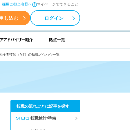
採用ご担当者様へ
マイページでできること
申し込む
ログイン
援情報
キャリアアドバイザー紹介
拠点一覧
床検査技師（MT）の転職ノウハウ一覧
転職の流れごとに記事を探す
STEP.1
転職検討/準備