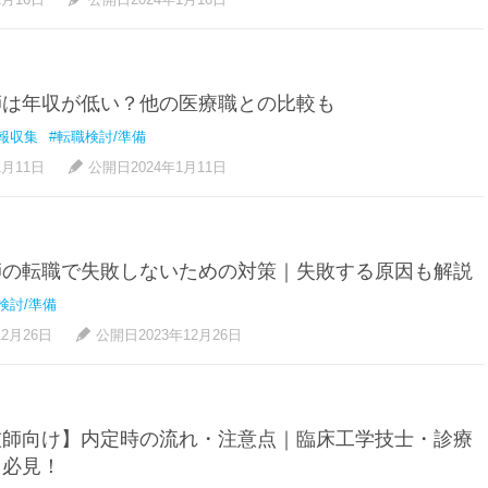
師は年収が低い？他の医療職との比較も
報収集
#転職検討/準備
1月11日
公開日2024年1月11日
師の転職で失敗しないための対策｜失敗する原因も解説
検討/準備
12月26日
公開日2023年12月26日
技師向け】内定時の流れ・注意点｜臨床工学技士・診療
も必見！