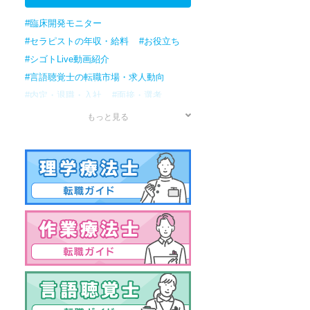
#臨床開発モニター
#セラピストの年収・給料
#お役立ち
#シゴトLive動画紹介
#言語聴覚士の転職市場・求人動向
#内定・退職・入社
#面接・選考
#応募
#書類準備
#転職検討/準備
もっと見る
#情報収集
#作業療法士の転職市場・求人動向
#理学療法士の転職市場・求人動向
#セラピストの転職市場・求人動向
#男性
#資格
#年収・給料
#病院
#アプリケーションスペシャリスト
#治験コーディネーター
#訪問リハビリ
#資格試験
#保育園
#クリニック
#転職ノウハウ
#女性の転職
#国家試験
#薬局