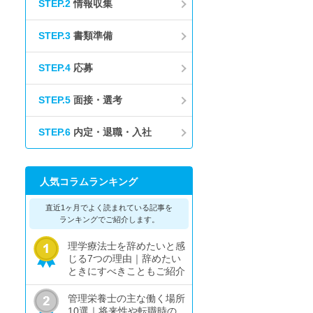
STEP.2
情報収集
STEP.3
書類準備
STEP.4
応募
STEP.5
面接・選考
STEP.6
内定・退職・入社
人気コラムランキング
直近1ヶ月でよく読まれている記事を
ランキングでご紹介します。
理学療法士を辞めたいと感
じる7つの理由｜辞めたい
ときにすべきこともご紹介
管理栄養士の主な働く場所
10選｜将来性や転職時の